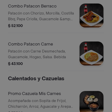
Combo Patacon Berraco
Patacón con Chorizo, Morcilla, Costilla
Bbq, Papa Criolla, Guacamole &amp;
Hogao Bebida
$ 52.100
Combo Patacon Carne
Patacón con Carne Desmechada,
Guacamole, Hogao, Salsa. Bebida
$ 43.100
Calentados y Cazuelas
Promo Cazuela Mis Carnes
Acompañada con Sopita de Frijol,
Chicharrón, Arroz, Aguacate y Arepa