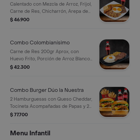
Calentado con Mezcla de Arroz, Frijol,
Carne de Res, Chicharrón, Arepa de
Pincho, Tajada de Plátano y Huevo
$ 46.900
Frito Bebida
Combo Colombianísimo
Carne de Res 200gr Aprox, con
Huevo Frito, Porción de Arroz Blanco,
Papa Francesa y Chimichurri. Bebida
$ 42.300
Elección
Combo Burger Dúo la Nuestra
2 Hamburguesas con Queso Cheddar,
Tocineta Acompañadas de Papas y 2
Bebida
$ 77.700
Menu Infantil