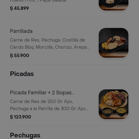
Huevo Frito, 1 Papa Salada.
$ 45.899
Parrillada
Carne de Res, Pechuga, Costilla de
Cerdo Bbq, Morcilla, Chorizo, Arepa
de Queso, Papa Criolla, Guacamole
$ 55.900
Bebida
Picadas
Picada Familiar + 2 Sopas
Personales
Carne de Res de 250 Gr Apx,
Pechuga a la Parrilla de 300 Gr Apx,
Costilla BBQ 80 Gr Apx , Chicharrón
$ 123.900
100gr Apx, Chorizo, Morcilla, Arepa
de Queso, Plátano y Papa Criolla; .
Pechugas
Escoja Dos Sopas Personales de