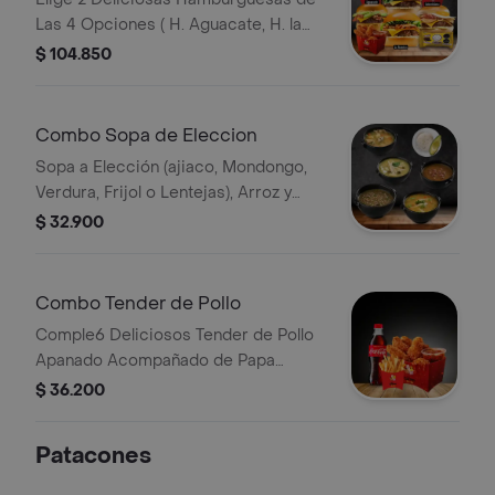
Las 4 Opciones ( H. Aguacate, H. la
Nuestra, H. Colombiana y H. Piedro)
$ 104.850
en Un Termino Jugoso 3/4
Acompañadas de 2 Porciones de
Papas, 2 Bebidas, 6 Tender de Pollo y
Combo Sopa de Eleccion
1 Paquete de Trufas
Sopa a Elección (ajiaco, Mondongo,
Verdura, Frijol o Lentejas), Arroz y
Aguacate
$ 32.900
Combo Tender de Pollo
Comple6 Deliciosos Tender de Pollo
Apanado Acompañado de Papa
Francesa Bebida
$ 36.200
Patacones