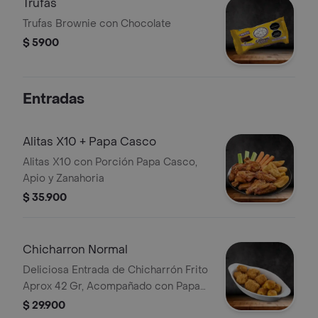
Trufas
Trufas Brownie con Chocolate
$ 5900
Entradas
Alitas X10 + Papa Casco
Alitas X10 con Porción Papa Casco,
Apio y Zanahoria
$ 35.900
Chicharron Normal
Deliciosa Entrada de Chicharrón Frito
Aprox 42 Gr, Acompañado con Papa
Criolla
$ 29.900