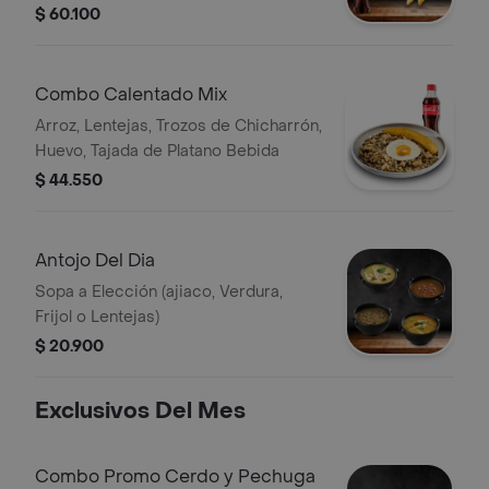
Plátano y Aguacate Bebida
$ 60.100
Combo Calentado Mix
Arroz, Lentejas, Trozos de Chicharrón,
Huevo, Tajada de Platano Bebida
$ 44.550
Antojo Del Dia
Sopa a Elección (ajiaco, Verdura,
Frijol o Lentejas)
$ 20.900
Exclusivos Del Mes
Combo Promo Cerdo y Pechuga