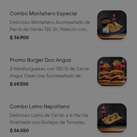
Combo Montañero Especial
Delicioso Montañero Acompañado de
Pernil de Cerdo 125 Gr, Patacón con
Hogao, Arroz, Aguacate, con
$ 36.900
Deliciosa Sopa de Frijol Bebida.
Promo Burger Duo Angus
2 Hamburguesas con 130 G de Carne
Angus Cada Una Acompañado de
Cebolla, Tomate, Lechuga, Queso
$ 69.300
Cheddar, Tocineta, Salsas, 2
Porciones de Papas y 2 Bebida a
Eleccion
Combo Lomo Napolitano
Delicioso Lomo de Cerdo a la Parrilla
Gratinado con Rodajas de Tomatey
Papa en Casco con Bebida.
$ 56.550