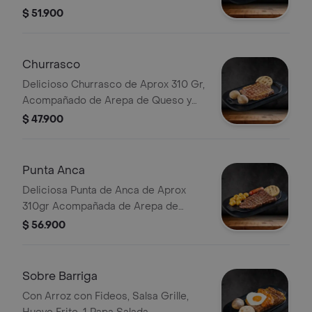
con Papas en Casco Crujientes
$ 51.900
Churrasco
Delicioso Churrasco de Aprox 310 Gr,
Acompañado de Arepa de Queso y
Papa Salada.
$ 47.900
Punta Anca
Deliciosa Punta de Anca de Aprox
310gr Acompañada de Arepa de
Queso, Chorizo, Papas Criollas
$ 56.900
Crujientes.
Sobre Barriga
Con Arroz con Fideos, Salsa Grille,