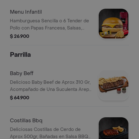
Menu Infantil
Hamburguesa Sencilla o 6 Tender de
Pollo con Papas Francesa, Salsas,
Jugo Del Valle 200 ml y Juguete de
$ 26.900
Temporada
Parrilla
Baby Beff
Delicioso Baby Beef de Aprox 310 Gr,
Acompañado de Una Suculenta Arepa
Recién Hecha y Papas Francesa.
$ 64.900
Costillas Bbq
Deliciosas Costillas de Cerdo de
Aprox 500gr, Bañadas en Salsa BBQ