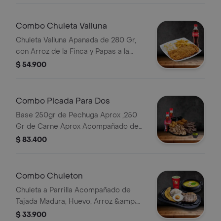
Combo Chuleta Valluna
Chuleta Valluna Apanada de 280 Gr,
con Arroz de la Finca y Papas a la
Francesa Bebida
$ 54.900
Combo Picada Para Dos
Base 250gr de Pechuga Aprox ,250
Gr de Carne Aprox Acompañado de
Papa Criolla, Plátano Maduro,
$ 83.400
Guacamole y 2 Bebidas a Eleccion.
Combo Chuleton
Chuleta a Parrilla Acompañado de
Tajada Madura, Huevo, Arroz &amp;
Sopa a Elección. Limonada
$ 33.900