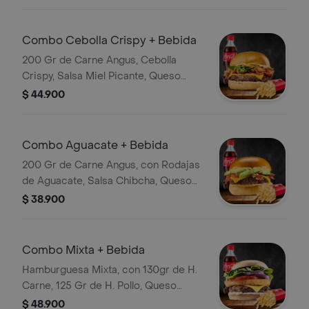
Combo Cebolla Crispy + Bebida
200 Gr de Carne Angus, Cebolla
Crispy, Salsa Miel Picante, Queso
Cheddar, Lechuga, Tocineta y Salsa
$ 44.900
de la Casa con Papas y Bebida
Combo Aguacate + Bebida
200 Gr de Carne Angus, con Rodajas
de Aguacate, Salsa Chibcha, Queso
Cheddar, Tocineta Crocante, Papas y
$ 38.900
Bebida
Combo Mixta + Bebida
Hamburguesa Mixta, con 130gr de H.
Carne, 125 Gr de H. Pollo, Queso
Cheddar, Tomate, Lechuga, Cebolla
$ 48.900