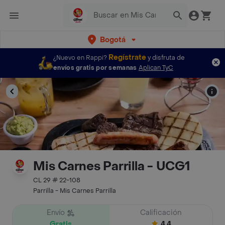
Bogotá
Regístrate
¿Nuevo en Rappi?
y disfruta de
envíos gratis por semanas
Aplican TyC
Mis Carnes Parrilla - UCG1
CL 29 # 22-108
Parrilla - Mis Carnes Parrilla
Envío
Calificación
Gratis
4.4