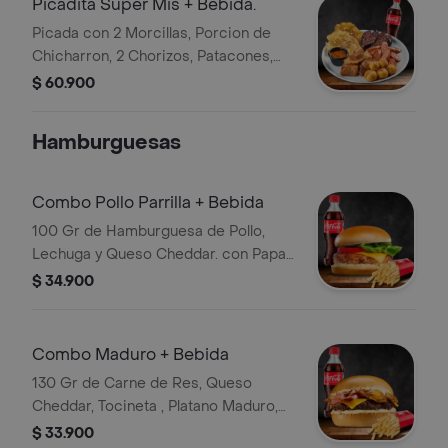
Picadita Super Mis + Bebida.
Picada con 2 Morcillas, Porcion de
Chicharron, 2 Chorizos, Patacones,
Papas Criollas y Hogao Bebida
$ 60.900
Hamburguesas
Combo Pollo Parrilla + Bebida
100 Gr de Hamburguesa de Pollo,
Lechuga y Queso Cheddar. con Papas
y Bebida
$ 34.900
Combo Maduro + Bebida
130 Gr de Carne de Res, Queso
Cheddar, Tocineta , Platano Maduro,
Papas, Salsa de la Casa y Bebida
$ 33.900