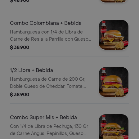
$ 48.900
Salsa, Papas y Bebida
Combo Colombiana + Bebida
Hamburguesa con 1/4 de Libra de
Carne de Res a la Parrilla con Queso
Mozzarella, Huevo Frito, Tocineta y
$ 38.900
Cebolla Grille con Guarnición a
Elección y Bebida
1/2 Libra + Bebida
Hamburguesa de Carne de 200 Gr,
Doble Queso de Cheddar, Tomate,
Cebolla, Papas y Bebida
$ 38.900
Combo Super Mis + Bebida
Con 1/4 de Libra de Pechuga, 130 Gr
de Carne Angus, Pepinillos, Queso