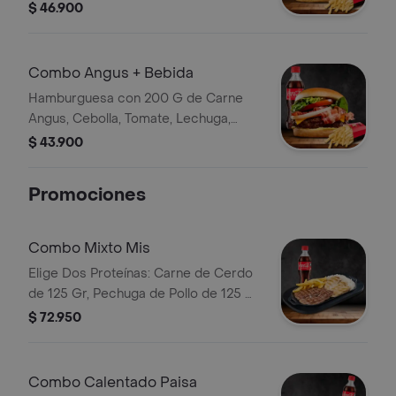
Cheddar, Tocinera, Lechuga. con
$ 46.900
Papas y Bebida
Combo Angus + Bebida
Hamburguesa con 200 G de Carne
Angus, Cebolla, Tomate, Lechuga,
Queso Cheddar, Tocineta, Salsas,
$ 43.900
Papas y Bebida
Promociones
Combo Mixto Mis
Elige Dos Proteínas: Carne de Cerdo
de 125 Gr, Pechuga de Pollo de 125 Gr
o Carne de Res de 125 Gr,
$ 72.950
Acompañadas de Papas Fritas y Una
Porción de Arroz Blanco. Bebida
Combo Calentado Paisa