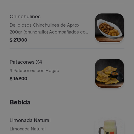
Chinchulines
Deliciosos Chinchulines de Aprox
200gr (chunchullo) Acompañados con
Papa Criolla
$ 27.900
Patacones X4
4 Patacones con Hogao
$ 16.900
Bebida
Limonada Natural
Limonada Natural