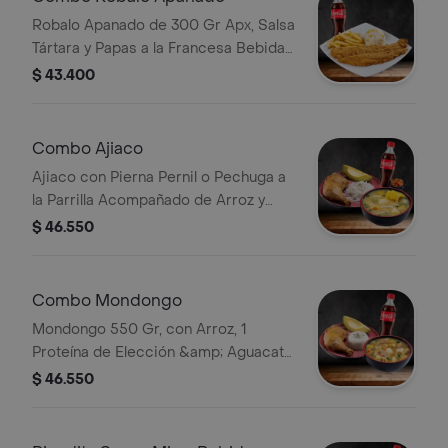
Robalo Apanado de 300 Gr Apx, Salsa
Tártara y Papas a la Francesa Bebida
a Elección
$ 43.400
Combo Ajiaco
Ajiaco con Pierna Pernil o Pechuga a
la Parrilla Acompañado de Arroz y
Aguacate. Cocacola
$ 46.550
Combo Mondongo
Mondongo 550 Gr, con Arroz, 1
Proteína de Elección &amp; Aguacate
Coca-cola
$ 46.550