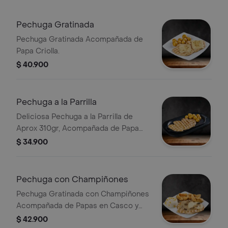
Ajiaco 380 Gr o Lentejas 380 Gr
Pechuga Gratinada
Pechuga Gratinada Acompañada de
Papa Criolla.
$ 40.900
Pechuga a la Parrilla
Deliciosa Pechuga a la Parrilla de
Aprox 310gr, Acompañada de Papa
Criolla
$ 34.900
Pechuga con Champiñones
Pechuga Gratinada con Champiñones
Acompañada de Papas en Casco y
Arroz de la Finca con Mazorca
$ 42.900