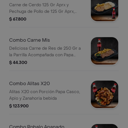
Carne de Cerdo 125 Gr Aprx y
Pechuga de Pollo de 125 Gr Aprx,
Acompañadas de Papas Fritas y Una
$ 67.800
Porción de Arroz Blanco Bebida
Combo Carne Mis
Deliciosa Carne de Res de 250 Gr a
la Parrilla Acompañada con Papa
Francesa Bebida
$ 44.300
Combo Alitas X20
Alitas X20 con Porción Papa Casco,
Apio y Zanahoria bebida
$ 123.900
Combo Robalo Apanado