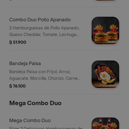
Combo Duo Pollo Apanado
2 Hamburguesas de Pollo Apanado,
Queso Cheddar, Tomate, Lechuga.
Ambos Combos con Papas y Bebida
$ 51.900
Bandeja Paisa
Bandeja Paisa con Frijol, Arroz,
Aguacate, Morcilla, Chorizo, Carne
Molida, Huevo, Chicharrón Porcion y
$ 76.100
Arepa de Pincho.
Mega Combo Duo
Mega Combo Duo
Elige 2 Deliciosas Hamburguesas de