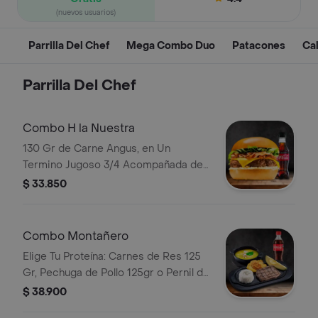
(nuevos usuarios)
Parrilla Del Chef
Mega Combo Duo
Patacones
Ca
Parrilla Del Chef
Combo H la Nuestra
130 Gr de Carne Angus, en Un
Termino Jugoso 3/4 Acompañada de
Queso Cheddar, Lechuga y Tocineta
$ 33.850
Picada, con Bebida a Elección
Combo Montañero
Elige Tu Proteína: Carnes de Res 125
Gr, Pechuga de Pollo 125gr o Pernil de
Cerdo 125gr Acompañada de Patacón
$ 38.900
con Hogao, Arroz, Aguacate, con