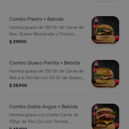
con Papas y Bebida
Combo Piedro + Bebida
Hamburguesa de 130 Gr de Carne de
Res, Queso Mozzarella y Chorizo,
Salsas, Bebida, Chimichurri y
$ 39.900
Guarnición a Elección
Combo Queso Parrilla + Bebida
Hamburguesa de 130 Gr de Carne de
Res a la Parrilla con 50 Gr de Queso,
Tomate, Lechuga, Guarnición a
$ 38.900
Elección y Bebida
Combo Doble Angus + Bebida
Hamburguesa con Doble Carne de
130gr de Res C/u con Tomate,
Cebolla, Lechuga, Queso Cheddar,