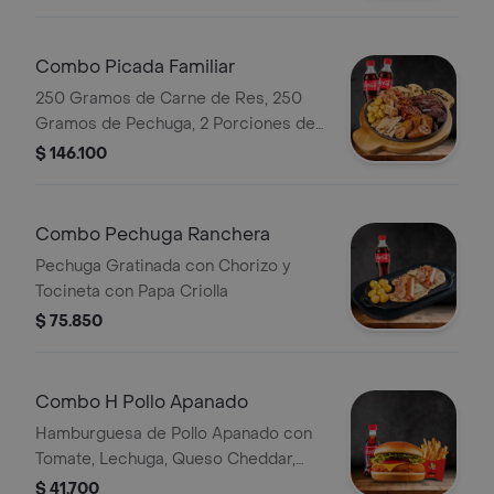
Combo Picada Familiar
250 Gramos de Carne de Res, 250
Gramos de Pechuga, 2 Porciones de
Costilla Bbq, Chicharrón, Chorizo,
$ 146.100
Morcilla, Arepa de Queso, Plátano y
Papa Criolla 2 Bebida a Elección
Combo Pechuga Ranchera
Pechuga Gratinada con Chorizo y
Tocineta con Papa Criolla
$ 75.850
Combo H Pollo Apanado
Hamburguesa de Pollo Apanado con
Tomate, Lechuga, Queso Cheddar,
con Papas y Bebida
$ 41.700