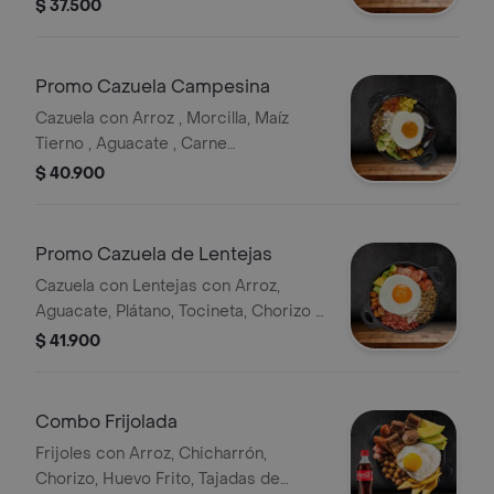
de Pincho.
$ 37.500
Promo Cazuela Campesina
Cazuela con Arroz , Morcilla, Maíz
Tierno , Aguacate , Carne
Desmechada , Plátano Maduro y
$ 40.900
Huevo.
Promo Cazuela de Lentejas
Cazuela con Lentejas con Arroz,
Aguacate, Plátano, Tocineta, Chorizo y
Huevo.
$ 41.900
Combo Frijolada
Frijoles con Arroz, Chicharrón,
Chorizo, Huevo Frito, Tajadas de