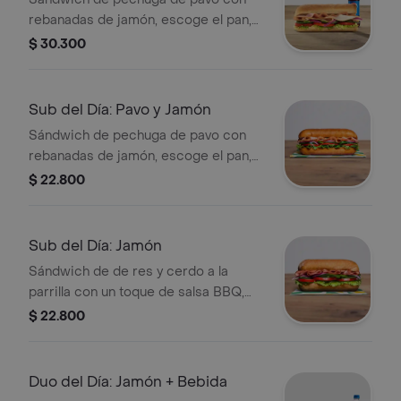
rebanadas de jamón, escoge el pan,
queso americano, vegetales y salsas
$ 30.300
que prefieras. Acompañado de una
bebida a elección.
Sub del Día: Pavo y Jamón
Sándwich de pechuga de pavo con
rebanadas de jamón, escoge el pan,
queso americano, vegetales y salsas
$ 22.800
que prefieras.
Sub del Día: Jamón
Sándwich de de res y cerdo a la
parrilla con un toque de salsa BBQ,
escoge el pan, queso americano,
$ 22.800
vegetales y salsas que prefieras.
Duo del Día: Jamón + Bebida