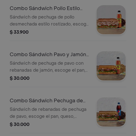
bebida más acompañamiento
Combo Sándwich Pollo Estilo
Rostizado 15 Cm
Sándwich de pechuga de pollo
desmechada estilo rostizado, escoge
el pan, queso, vegetales y salsas que
$ 33.900
prefieras + Bebida Pet 400 ml +
Papas o galleta.
Combo Sándwich Pavo y Jamón
15 Cm
Sándwich de pechuga de pavo con
rebanadas de jamón, escoge el pan,
queso, vegetales y salsas que
$ 30.000
prefieras + Bebida Pet 400 ml +
Papas o galleta.
Combo Sándwich Pechuga de
Pavo 15 Cm
Sándwich de rebanadas de pechuga
de pavo, escoge el pan, queso,
vegetales y salsas que prefieras +
$ 30.000
Bebida Pet 400 ml + Papas o galleta.