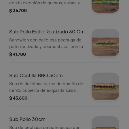
con tu elección de quesos, salsas y
vegetales frescos.
$ 36.700
Sub Pollo Estilo Rostizado 30 Cm
Sandwich con deliciosa pechuga de
pollo rostizada y desmechada, con tu
elección de quesos, salsas y
$ 41.700
vegetales frescos.
Sub Costilla BBQ 30cm
Sub de deliciosa carne de costilla de
cerdo cubierta de exquisita salsa
BBQ. Disfrútalo con los vegetales y
$ 43.600
salsas que más te gustan.
Sub Pollo 30cm
Sub de pechuga de pollo asada con