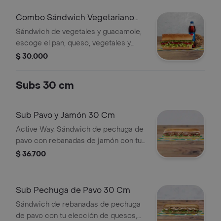
Combo Sándwich Vegetariano
con Guacamole 15 Cm
Sándwich de vegetales y guacamole,
escoge el pan, queso, vegetales y
salsas que prefieras + Bebida Pet
$ 30.000
400 ml + Papas o galleta.
Subs 30 cm
Sub Pavo y Jamón 30 Cm
Active Way. Sándwich de pechuga de
pavo con rebanadas de jamón con tu
elección de quesos, salsas y
$ 36.700
vegetales frescos.
Sub Pechuga de Pavo 30 Cm
Sándwich de rebanadas de pechuga
de pavo con tu elección de quesos,