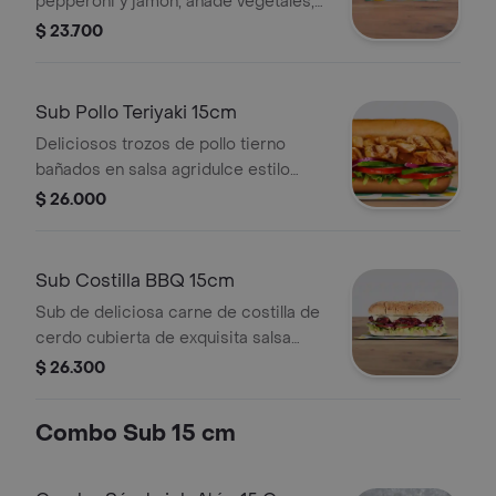
pepperoni y jamón, añade vegetales,
tu queso favorito y salsas.
$ 23.700
Sub Pollo Teriyaki 15cm
Deliciosos trozos de pollo tierno
bañados en salsa agridulce estilo
teriyaki. Pídelo con tus vegetales
$ 26.000
favoritos y agrégale las salsas que
más te gustan.
Sub Costilla BBQ 15cm
Sub de deliciosa carne de costilla de
cerdo cubierta de exquisita salsa
BBQ. Disfrútalo con los vegetales y
$ 26.300
salsas que más te gustan.
Combo Sub 15 cm