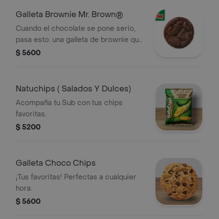
Galleta Brownie Mr. Brown®
Cuando el chocolate se pone serio,
pasa esto: una galleta de brownie que
se roba el momento y no pide
$ 5600
permiso.
Natuchips ( Salados Y Dulces)
Acompaña tu Sub con tus chips
favoritas.
$ 5200
Galleta Choco Chips
¡Tus favoritas! Perfectas a cualquier
hora.
$ 5600