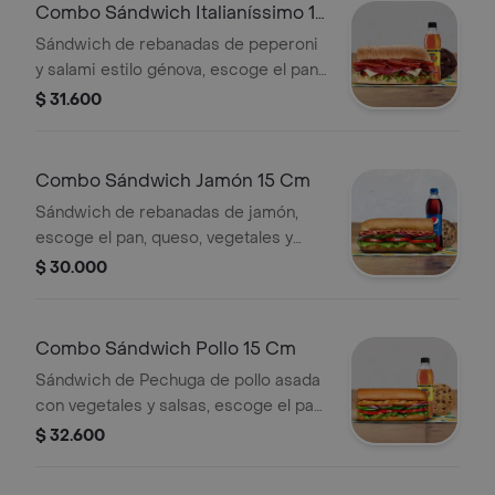
Combo Sándwich Italianíssimo 15
Cm
Sándwich de rebanadas de peperoni
y salami estilo génova, escoge el pan,
queso, vegetales y salsas que
$ 31.600
prefieras + Bebida Pet 400 ml +
Papas o galleta.
Combo Sándwich Jamón 15 Cm
Sándwich de rebanadas de jamón,
escoge el pan, queso, vegetales y
salsas que prefieras + Bebida Pet
$ 30.000
400 ml + Papas o galleta.
Combo Sándwich Pollo 15 Cm
Sándwich de Pechuga de pollo asada
con vegetales y salsas, escoge el pan,
queso, vegetales y salsas que
$ 32.600
prefieras+ Bebida Pet 400 ml+ Papas
o galleta.