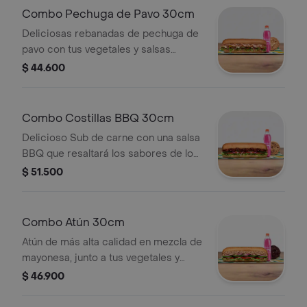
bebida más acompañamiento.
Combo Pechuga de Pavo 30cm
Deliciosas rebanadas de pechuga de
pavo con tus vegetales y salsas
favoritas. Llévalo combo con bebida
$ 44.600
más acompañamiento.
Combo Costillas BBQ 30cm
Delicioso Sub de carne con una salsa
BBQ que resaltará los sabores de los
vegetales que elijas. Llévalo combo
$ 51.500
con bebida más acompañamiento.
Combo Atún 30cm
Atún de más alta calidad en mezcla de
mayonesa, junto a tus vegetales y
salsas de preferencia. Llévalo combo
$ 46.900
con bebida más acompañamiento.