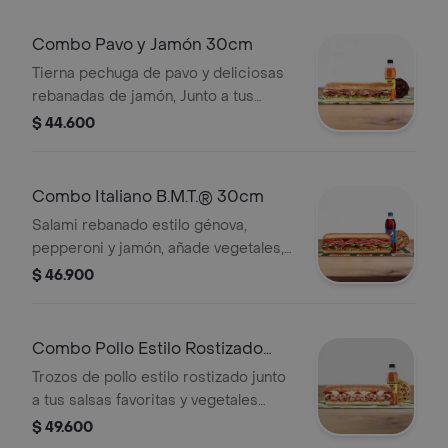
Combo Pavo y Jamón 30cm
Tierna pechuga de pavo y deliciosas
rebanadas de jamón, Junto a tus
vegetales y salsas preferidas. Llévalo
$ 44.600
combo con bebida más
acompañamiento.
Combo Italiano B.M.T.® 30cm
Salami rebanado estilo génova,
pepperoni y jamón, añade vegetales,
tu queso favorito y salsas. Llévalo
$ 46.900
combo con bebida más
acompañamiento.
Combo Pollo Estilo Rostizado
Footlong
Trozos de pollo estilo rostizado junto
a tus salsas favoritas y vegetales
frescos. Llévalo combo con bebida
$ 49.600
más acompañamiento.