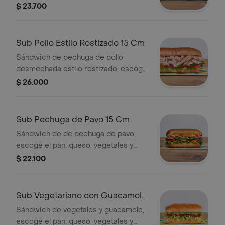
mayonesa, escoge el pan, queso,
$ 23.700
vegetales y salsas que prefieras.
Sub Pollo Estilo Rostizado 15 Cm
Sándwich de pechuga de pollo
desmechada estilo rostizado, escoge
el pan, queso, vegetales y salsas que
$ 26.000
prefieras.
Sub Pechuga de Pavo 15 Cm
Sándwich de de pechuga de pavo,
escoge el pan, queso, vegetales y
salsas que prefieras.
$ 22.100
Sub Vegetariano con Guacamole
15 Cm
Sándwich de vegetales y guacamole,
escoge el pan, queso, vegetales y