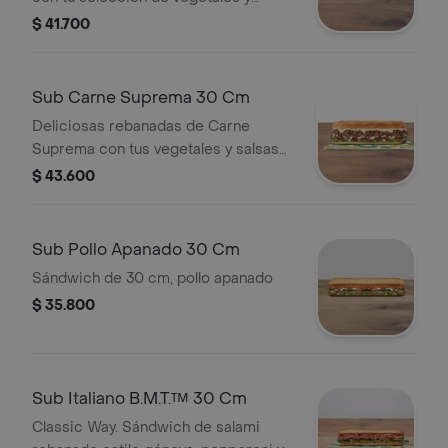
salsas
$ 41.700
Sub Carne Suprema 30 Cm
Deliciosas rebanadas de Carne
Suprema con tus vegetales y salsas
favoritas.
$ 43.600
Sub Pollo Apanado 30 Cm
Sándwich de 30 cm, pollo apanado
$ 35.800
Sub Italiano B.M.T.™ 30 Cm
Classic Way. Sándwich de salami