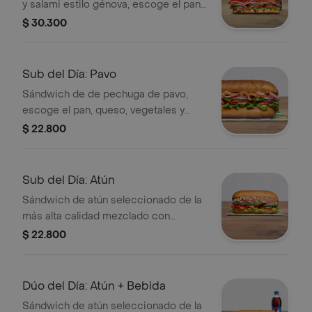
y salami estilo génova, escoge el pan,
queso americano, vegetales y salsas
$ 30.300
que prefieras. Acompañado de una
bebida a elección.
Sub del Día: Pavo
Sándwich de de pechuga de pavo,
escoge el pan, queso, vegetales y
salsas que prefieras.
$ 22.800
Sub del Día: Atún
Sándwich de atún seleccionado de la
más alta calidad mezclado con
mayonesa, escoge el pan, queso
$ 22.800
americano, vegetales y salsas que
prefieras.
Dúo del Día: Atún + Bebida
Sándwich de atún seleccionado de la