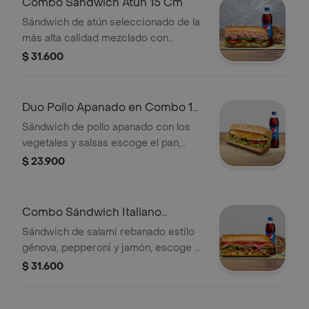
Combo Sándwich Atún 15 Cm
Sándwich de atún seleccionado de la
más alta calidad mezclado con
mayonesa, escoge el pan, queso,
$ 31.600
vegetales y salsas que prefieras +
Bebida Pet 400 ml + Papas o galleta.
Duo Pollo Apanado en Combo 15
Cm
Sándwich de pollo apanado con los
vegetales y salsas escoge el pan,
queso, vegetales y salsas que
$ 23.900
prefieras +1 bebida Pet 400ml .
Combo Sándwich Italiano
B.M.T.™ 15 Cm
Sándwich de salami rebanado estilo
génova, pepperoni y jamón, escoge el
pan, queso, vegetales y salsas que
$ 31.600
prefieras + Bebida Pet 400 ml +
Papas o galleta.