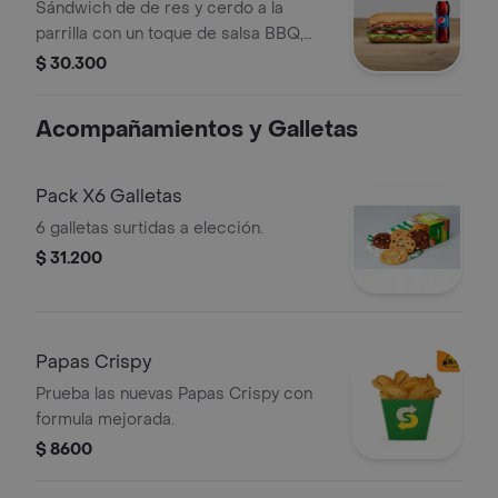
Sándwich de de res y cerdo a la
parrilla con un toque de salsa BBQ,
escoge el pan, queso americano,
$ 30.300
vegetales y salsas que prefieras.
Acompañado de una bebida a
Acompañamientos y Galletas
elección.
Pack X6 Galletas
6 galletas surtidas a elección.
$ 31.200
Papas Crispy
Prueba las nuevas Papas Crispy con
formula mejorada.
$ 8600