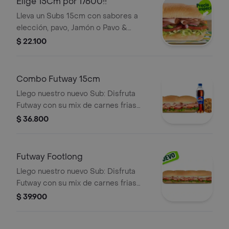
Elige 15Cm por 17600!!
Lleva un Subs 15cm con sabores a
elección, pavo, Jamón o Pavo &
Jamón.
$ 22.100
Combo Futway 15cm
Llego nuestro nuevo Sub: Disfruta
Futway con su mix de carnes frias
con tu selección de vegetales y
$ 36.800
salsas. Llévalo combo con bebida
más acompañamiento.
Futway Footlong
Llego nuestro nuevo Sub: Disfruta
Futway con su mix de carnes frias
con tu selección de vegetales y
$ 39.900
salsas.