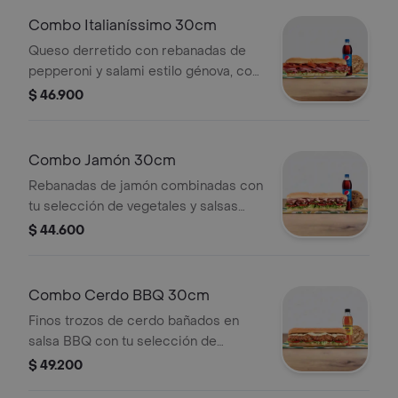
Combo Italianíssimo 30cm
Queso derretido con rebanadas de
pepperoni y salami estilo génova, con
tu vegetales y salsas de preferencia.
$ 46.900
Llévalo combo con bebida más
acompañamiento.
Combo Jamón 30cm
Rebanadas de jamón combinadas con
tu selección de vegetales y salsas
favoritas. Llévalo combo con bebida
$ 44.600
más acompañamiento.
Combo Cerdo BBQ 30cm
Finos trozos de cerdo bañados en
salsa BBQ con tu selección de
vegetales y salsas. Llévalo combo con
$ 49.200
bebida más acompañamiento.