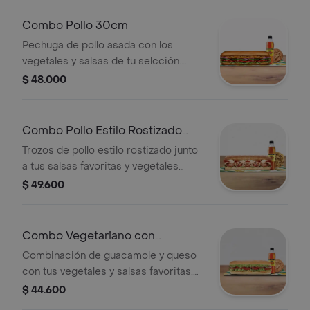
Combo Pollo 30cm
Pechuga de pollo asada con los
vegetales y salsas de tu selcción.
Llévalo combo con bebida más
$ 48.000
acompañamiento.
Combo Pollo Estilo Rostizado
30cm
Trozos de pollo estilo rostizado junto
a tus salsas favoritas y vegetales
frescos. Llévalo combo con bebida
$ 49.600
más acompañamiento.
Combo Vegetariano con
Guacamole 30cm
Combinación de guacamole y queso
con tus vegetales y salsas favoritas.
Llévalo combo con bebida más
$ 44.600
acompañamiento.