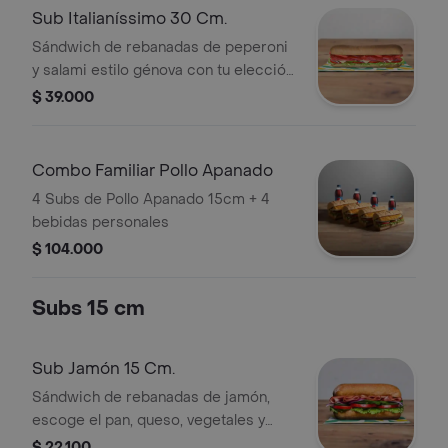
Sub Italianíssimo 30 Cm.
Sándwich de rebanadas de peperoni
y salami estilo génova con tu elección
de quesos, salsas y vegetales
$ 39.000
frescos.
Combo Familiar Pollo Apanado
4 Subs de Pollo Apanado 15cm + 4
bebidas personales
$ 104.000
Subs 15 cm
Sub Jamón 15 Cm.
Sándwich de rebanadas de jamón,
escoge el pan, queso, vegetales y
salsas que prefieras.
$ 22.100