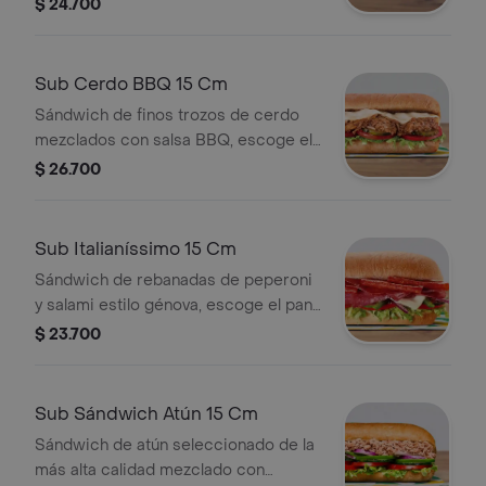
encantaran, escoge el pan, queso,
$ 24.700
vegetales y salsas que prefieras.
Sub Cerdo BBQ 15 Cm
Sándwich de finos trozos de cerdo
mezclados con salsa BBQ, escoge el
pan, queso, vegetales y salsas que
$ 26.700
prefieras.
Sub Italianíssimo 15 Cm
Sándwich de rebanadas de peperoni
y salami estilo génova, escoge el pan,
queso, vegetales y salsas que
$ 23.700
prefieras.
Sub Sándwich Atún 15 Cm
Sándwich de atún seleccionado de la
más alta calidad mezclado con