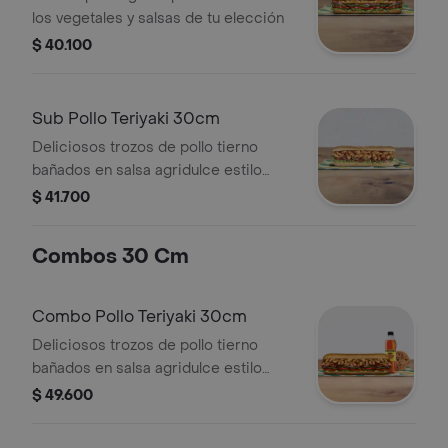
los vegetales y salsas de tu elección
$ 40.100
Sub Pollo Teriyaki 30cm
Deliciosos trozos de pollo tierno
bañados en salsa agridulce estilo
teriyaki. Pídelo con tus vegetales
$ 41.700
favoritos y agrégale las salsas que
más te gustan.
Combos 30 Cm
Combo Pollo Teriyaki 30cm
Deliciosos trozos de pollo tierno
bañados en salsa agridulce estilo
teriyaki. Pídelo con tus vegetales
$ 49.600
favoritos y agrégale las salsas que
más te gustan. Llévalo combo con