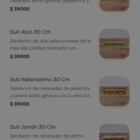
rebanado estilo génova, pepperoni y
jamón con tu elección de quesos,
$ 39.000
salsas y vegetales frescos.
Sub Atún 30 Cm
Sándwich de atún seleccionado de la
más alta calidad mezclado con
mayonesa y tu elección de quesos,
$ 39.000
salsas y vegetales frescos.
Sub Italianíssimo 30 Cm
Sándwich de rebanadas de peperoni
y salami estilo génova con tu elección
de quesos, salsas y vegetales
$ 39.000
frescos.
Sub Jamón 30 Cm
Sándwich de rebanadas de jamón