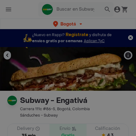
Bogotá
Regístrate
¿Nuevo en Rappi?
y disfruta de
envíos gratis por semanas
Aplican TyC
Subway - Engativá
Carrera 111c #86-5, Bogotá, Colombia
Sánduches - Subway
Delivery
Envío
Calificación
Gratis
4.3
35 min