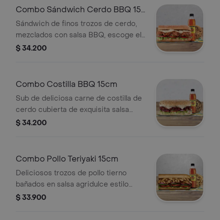
Combo Sándwich Cerdo BBQ 15
Cm
Sándwich de finos trozos de cerdo,
mezclados con salsa BBQ, escoge el
pan, queso, vegetales y salsas que
$ 34.200
prefieras + Bebida Pet 400 ml +
Papas o galleta.
Combo Costilla BBQ 15cm
Sub de deliciosa carne de costilla de
cerdo cubierta de exquisita salsa
BBQ. Disfrútalo con los vegetales y
$ 34.200
salsas que más te gustan. Llévalo en
combo con bebida más
acompañamiento
Combo Pollo Teriyaki 15cm
Deliciosos trozos de pollo tierno
bañados en salsa agridulce estilo
teriyaki. Pídelo con tus vegetales
$ 33.900
favoritos y agrégale las salsas que
más te gustan. Llévalo en combo con