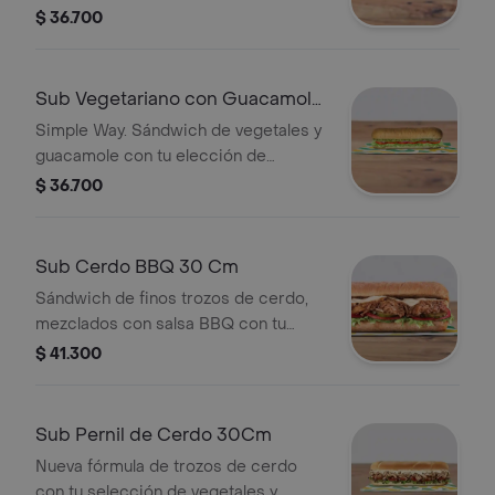
salsas y vegetales frescos.
$ 36.700
Sub Vegetariano con Guacamole
30 Cm
Simple Way. Sándwich de vegetales y
guacamole con tu elección de
quesos, salsas y vegetales frescos.
$ 36.700
Sub Cerdo BBQ 30 Cm
Sándwich de finos trozos de cerdo,
mezclados con salsa BBQ con tu
elección de quesos, salsas y
$ 41.300
vegetales frescos.
Sub Pernil de Cerdo 30Cm
Nueva fórmula de trozos de cerdo
con tu selección de vegetales y