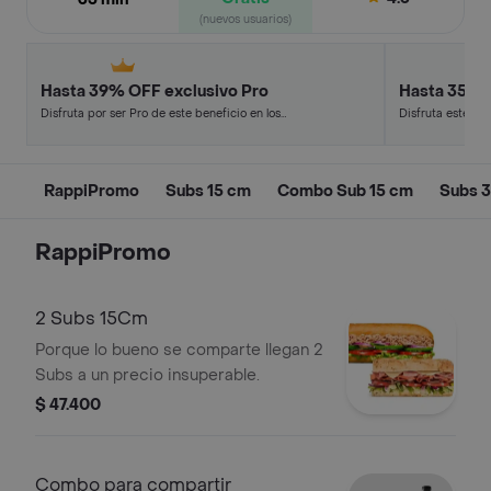
(nuevos usuarios)
Hasta 39% OFF exclusivo Pro
Hasta 35% 
Disfruta por ser Pro de este beneficio en los
Disfruta este de
restaurantes y tiendas más top.
en minutos.
RappiPromo
Subs 15 cm
Combo Sub 15 cm
Subs 
RappiPromo
2 Subs 15Cm
Porque lo bueno se comparte llegan 2
Subs a un precio insuperable.
$ 47.400
Combo para compartir