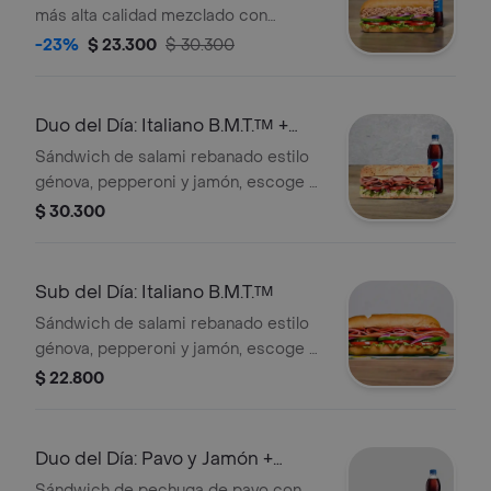
más alta calidad mezclado con
mayonesa, escoge el pan, queso
-23%
$ 23.300
$ 30.300
americano, vegetales y salsas que
prefieras. Acompañado de una
bebida a elección.
Duo del Día: Italiano B.M.T.™ +
Bebida
Sándwich de salami rebanado estilo
génova, pepperoni y jamón, escoge el
pan, queso americano, vegetales y
$ 30.300
salsas que prefieras. Acompañado de
una bebida a elección.
Sub del Día: Italiano B.M.T.™
Sándwich de salami rebanado estilo
génova, pepperoni y jamón, escoge el
pan, queso americano, vegetales y
$ 22.800
salsas que prefieras.
Duo del Día: Pavo y Jamón +
Bebida
Sándwich de pechuga de pavo con