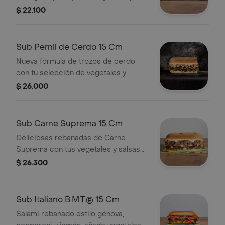
salsas que prefieras.
$ 22.100
Sub Pernil de Cerdo 15 Cm
Nueva fórmula de trozos de cerdo
con tu selección de vegetales y
salsas
$ 26.000
Sub Carne Suprema 15 Cm
Deliciosas rebanadas de Carne
Suprema con tus vegetales y salsas
favoritas.
$ 26.300
Sub Italiano B.M.T.® 15 Cm
Salami rebanado estilo génova,