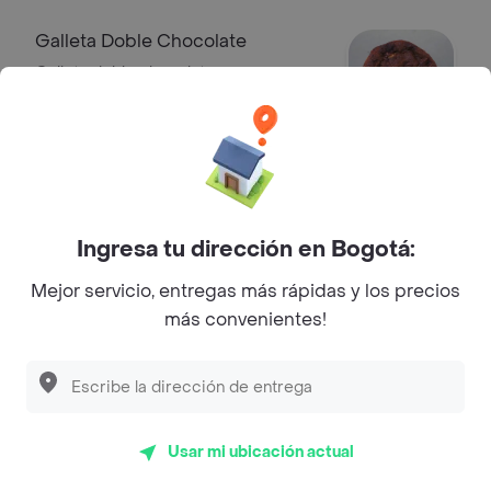
Galleta Doble Chocolate
Galleta doble chocolate
$ 5600
Galleta Macadamia
¡Tus favoritas! Perfectas a cualquier
Ingresa tu dirección en Bogotá:
hora.
Mejor servicio, entregas más rápidas y los precios
$ 5600
más convenientes!
Galleta Frambuesa Cheesecake
¡Tus favoritas! Perfectas a cualquier
hora.
Usar mi ubicación actual
$ 5600