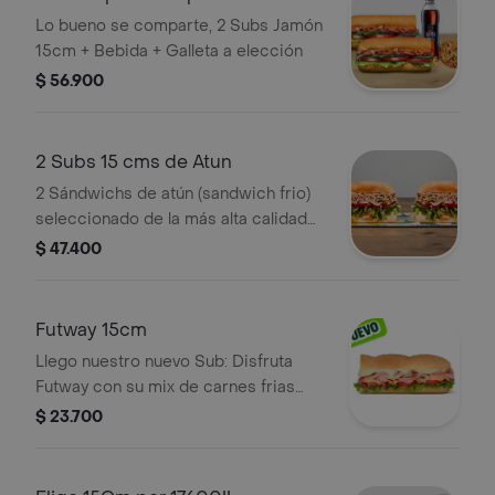
Lo bueno se comparte, 2 Subs Jamón
15cm + Bebida + Galleta a elección
$ 56.900
2 Subs 15 cms de Atun
2 Sándwichs de atún (sandwich frio)
seleccionado de la más alta calidad
mezclado con mayonesa, escoge el
$ 47.400
pan, queso, vegetales y salsas que
prefieras.
Futway 15cm
Llego nuestro nuevo Sub: Disfruta
Futway con su mix de carnes frias
con tu selección de vegetales y
$ 23.700
salsas.