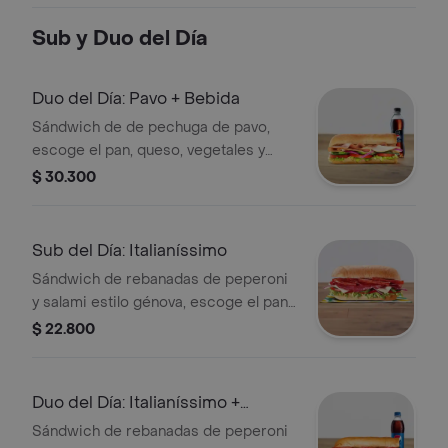
Sub y Duo del Día
Duo del Día: Pavo + Bebida
Sándwich de de pechuga de pavo,
escoge el pan, queso, vegetales y
salsas que prefieras. Acompañado de
$ 30.300
una bebida a elección.
Sub del Día: Italianíssimo
Sándwich de rebanadas de peperoni
y salami estilo génova, escoge el pan,
queso americano, vegetales y salsas
$ 22.800
que prefieras.
Duo del Día: Italianíssimo +
Bebida
Sándwich de rebanadas de peperoni