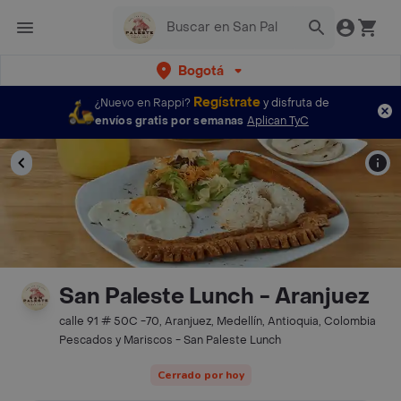
Bogotá
Regístrate
¿Nuevo en Rappi?
y disfruta de
envíos gratis por semanas
Aplican TyC
San Paleste Lunch - Aranjuez
calle 91 # 50C -70, Aranjuez, Medellín, Antioquia, Colombia
Pescados y Mariscos - San Paleste Lunch
Cerrado por hoy