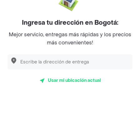
Mercari - Postres
Myriam Camhi Co
Ingresa tu dirección en Bogotá:
Magnifique
Mejor servicio, entregas más rápidas y los precios
más convenientes!
Empanaditas de Pipian - Empanadas
Desayunadero de la 42
Luisa Postres
Usar mi ubicación actual
Sopitas y Frijoladas
Subway
Top Marcas y Cadenas de Restaurantes
Encuéntranos en estos países