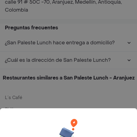
calle 91 # 50C -70, Aranjuez, Medellín, Antioquia,
Colombia
Preguntas frecuentes
¿San Paleste Lunch hace entrega a domicilio?
¿Cuál es la dirección de San Paleste Lunch?
Restaurantes similares a San Paleste Lunch - Aranjuez
L´s Café
Philippe
Baskin Robbins
La Cesta