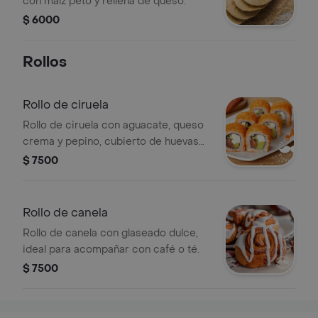
con maíz peto y rellena de queso.
$ 6000
Rollos
Rollo de ciruela
Rollo de ciruela con aguacate, queso
crema y pepino, cubierto de huevas
de pescado.
$ 7500
Rollo de canela
Rollo de canela con glaseado dulce,
ideal para acompañar con café o té.
$ 7500