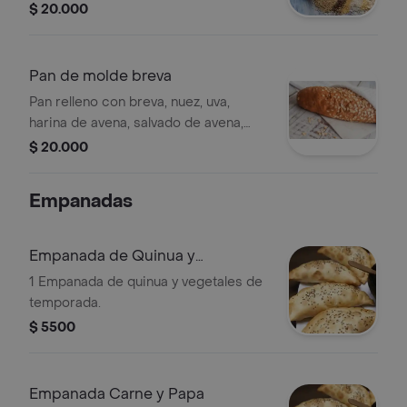
linaza, quinua, avena, producto sin
$ 20.000
dulce, sin gluten, masa madre.
Pan de molde breva
Pan relleno con breva, nuez, uva,
harina de avena, salvado de avena,
linaza, aceite de oliva, masa madre.
$ 20.000
Empanadas
Empanada de Quinua y
Vegetales
1 Empanada de quinua y vegetales de
temporada.
$ 5500
Empanada Carne y Papa