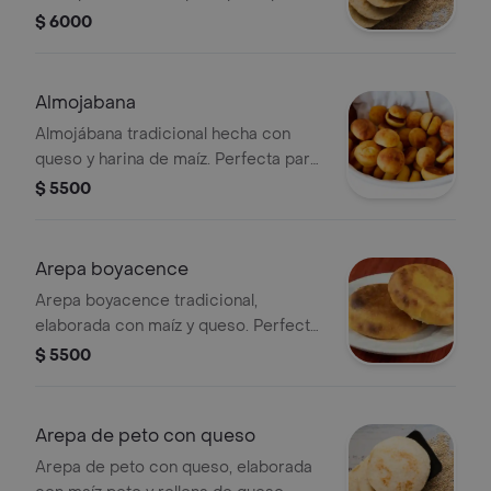
$ 6000
Almojabana
Almojábana tradicional hecha con
queso y harina de maíz. Perfecta para
disfrutar en cualquier momento del
$ 5500
día.
Arepa boyacence
Arepa boyacence tradicional,
elaborada con maíz y queso. Perfecta
para disfrutar en cualquier momento
$ 5500
del día.
Arepa de peto con queso
Arepa de peto con queso, elaborada