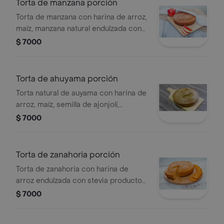
Torta de manzana porción
Torta de manzana con harina de arroz,
maíz, manzana natural endulzada con
stevia, producto vegano, porción
$ 7000
personal.
Torta de ahuyama porción
Torta natural de auyama con harina de
arroz, maíz, semilla de ajonjolí,
endulzada con stevia, porción
$ 7000
personal.
Torta de zanahoria porción
Torta de zanahoria con harina de
arroz endulzada con stevia producto
vegano, porción personal.
$ 7000