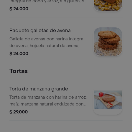
integral de coco y arroz, sin gluten, 5
unidades.
$ 24.000
Paquete galletas de avena
Galleta de avenas con harina integral
de avena, hojuela natural de avena,
baja en dulce, sin gluten, 5 unidades.
$ 24.000
Tortas
Torta de manzana grande
Torta de manzana con harina de arroz,
maíz, manzana natural endulzada con
stevia, producto vegano, porción
$ 29.000
personal.