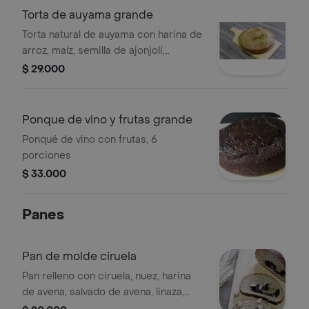
Torta de auyama grande
Torta natural de auyama con harina de
arroz, maíz, semilla de ajonjolí,
endulzada con stevia, grande.
$ 29.000
Ponque de vino y frutas grande
Ponqué de vino con frutas, 6
porciones
$ 33.000
Panes
Pan de molde ciruela
Pan relleno con ciruela, nuez, harina
de avena, salvado de avena, linaza,
aceite de oliva, masa madre.