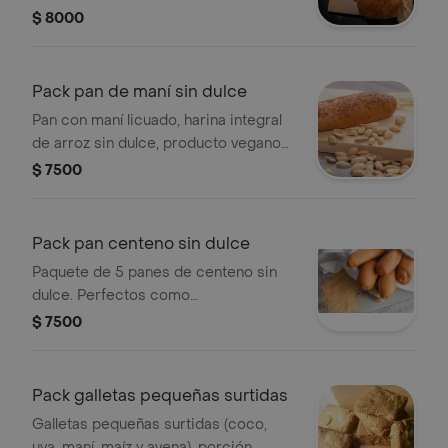
campesino.
$ 8000
Pack pan de maní sin dulce
Pan con maní licuado, harina integral
de arroz sin dulce, producto vegano
sin gluten, porción personal.
$ 7500
Pack pan centeno sin dulce
Paquete de 5 panes de centeno sin
dulce. Perfectos como
acompañamiento.
$ 7500
Pack galletas pequeñas surtidas
Galletas pequeñas surtidas (coco,
uva, maní, maíz y avena), porción