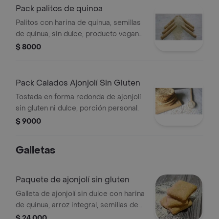
Pack palitos de quinoa
Palitos con harina de quinua, semillas
de quinua, sin dulce, producto vegano,
sin gluten, porción personal.
$ 8000
Pack Calados Ajonjolí Sin Gluten
Tostada en forma redonda de ajonjolí
sin gluten ni dulce, porción personal.
$ 9000
Galletas
Paquete de ajonjolí sin gluten
Galleta de ajonjolí sin dulce con harina
de quinua, arroz integral, semillas de
ajonjolí, producto vegano, sin gluten, 5
$ 24.000