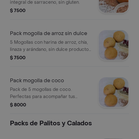
integral de sarraceno, sin gluten.
$ 7500
Pack mogolla de arroz sin dulce
5 Mogollas con harina de arroz, chía,
linaza y arándano, sin dulce producto
vegano, sin gluten.
$ 7500
Pack mogolla de coco
Pack de 5 mogollas de coco.
Perfectas para acompañar tus
comidas o disfrutar como snack.
$ 8000
Packs de Palitos y Calados