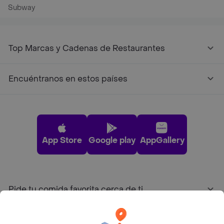
Subway
Top Marcas y Cadenas de Restaurantes
Encuéntranos en estos países
App Store
Google play
AppGallery
Pide tu comida favorita cerca de ti
Categorías