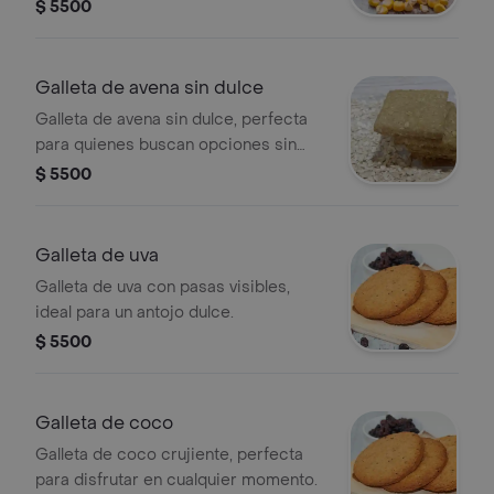
gluten.
$ 5500
Galleta de avena sin dulce
Galleta de avena sin dulce, perfecta
para quienes buscan opciones sin
azúcar. Elaborada con avena visible en
$ 5500
la superficie.
Galleta de uva
Galleta de uva con pasas visibles,
ideal para un antojo dulce.
$ 5500
Galleta de coco
Galleta de coco crujiente, perfecta
para disfrutar en cualquier momento.