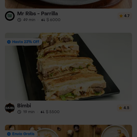
Mr Ribs - Parrilla
4.7
49 min
·
$ 6000
Hasta 23% Off
Bimbi
4.5
19 min
·
$ 5500
Envío Gratis