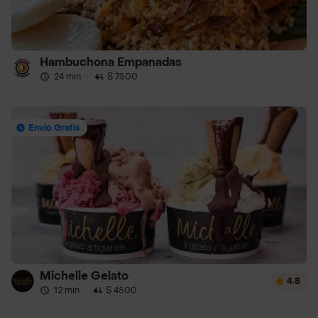
Hambuchona Empanadas
24 min
·
$ 7500
Envío Gratis
Michelle Gelato
4.8
12 min
·
$ 4500