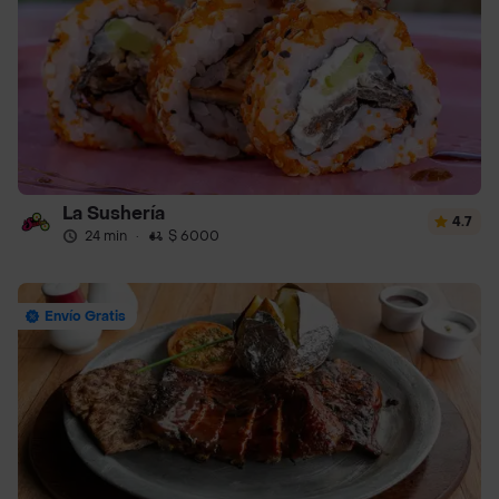
La Sushería
4.7
24 min
·
$ 6000
Envío Gratis