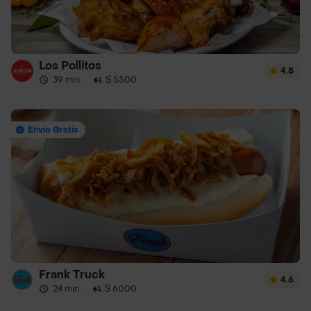
Los Pollitos
4.8
39 min
·
$ 5500
Envío Gratis
Frank Truck
4.6
24 min
·
$ 6000