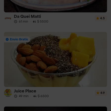
Da Quei Matti
4.5
61 min
·
$ 5500
Envío Gratis
Juice Place
4.9
49 min
·
$ 6500