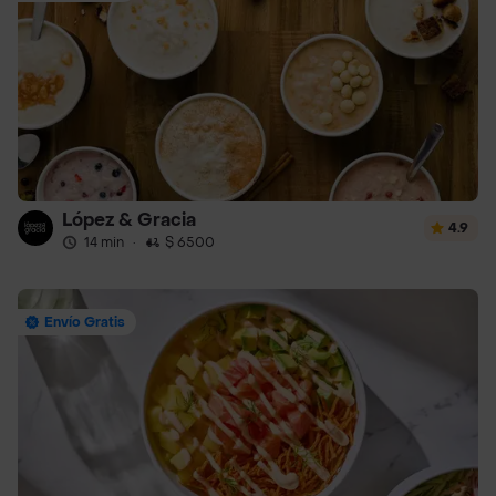
López & Gracia
4.9
14 min
·
$ 6500
Envío Gratis