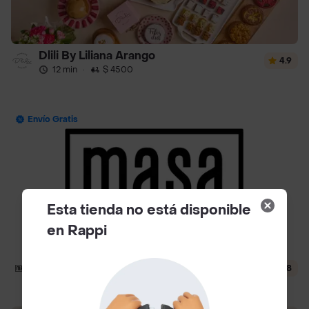
Dlili By Liliana Arango
4.9
12 min
·
$ 4500
Envío Gratis
Esta tienda no está disponible
en Rappi
Masa
4.8
24 min
·
$ 4000