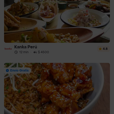
Kanka Perú
4.8
12 min
·
$ 4500
Envío Gratis