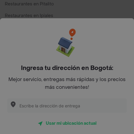
Restaurantes en Pitalito
Restaurantes en Ipiales
Restaurantes en San Andres
Restaurantes cerca de mi para pedir Comida a Domicilio -
Top Marcas y Cadenas de Restaurantes
Ingresa tu dirección en Bogotá:
Encuéntranos en estos países
Mejor servicio, entregas más rápidas y los precios
más convenientes!
App Store
Google play
AppGallery
Usar mi ubicación actual