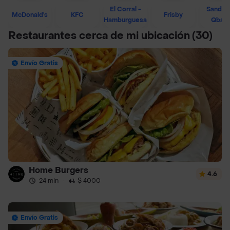
El Corral -
Sandwi
McDonald's
KFC
Frisby
Hamburguesa
Qban
Restaurantes cerca de mi ubicación
(30)
Envío Gratis
Home Burgers
4.6
24 min
·
$ 4000
Envío Gratis