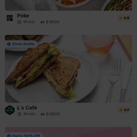
Poke
4.8
19 min
·
$ 4000
Envío Gratis
L´s Café
4.9
34 min
·
$ 4500
Hasta 50% Off