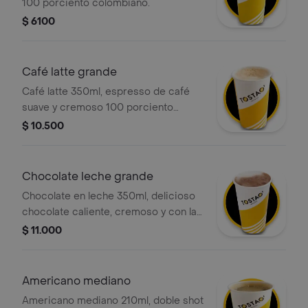
100 porciento colombiano.
$ 6100
Café latte grande
Café latte 350ml, espresso de café
suave y cremoso 100 porciento
colombiano con la cantidad justa de
$ 10.500
leche vaporizada y una ligera capa de
espuma. .
Chocolate leche grande
Chocolate en leche 350ml, delicioso
chocolate caliente, cremoso y con la
textura perfecta. preparado con leche
$ 11.000
deslactosada.
Americano mediano
Americano mediano 210ml, doble shot