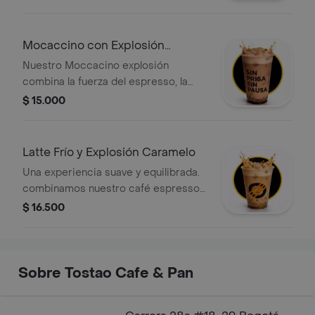
Mocaccino con Explosión
Caramelo
Nuestro Moccacino explosión
combina la fuerza del espresso, la
cremosidad del chocolate y la
$ 15.000
sorpresa de nuestras perlas
explosivas de caramelo que se
deshacen en tu boca.
Latte Frío y Explosión Caramelo
Una experiencia suave y equilibrada.
combinamos nuestro café espresso
de especialidad con leche fría
$ 16.500
seleccionada, finalizando con un
generoso "drizzle" de caramelo
dorado. es la bebida perfecta para
quienes buscan un café con cuerpo,
Sobre Tostao Cafe & Pan
pero con un final dulce y refrescante.