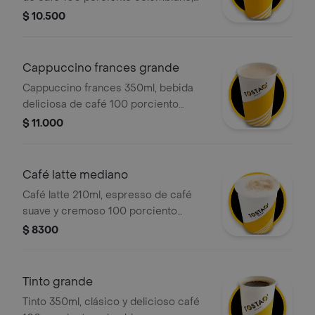
con la proporción perfecta de leche
$ 10.500
vaporizada y una generosa capa de
espuma cremosa.
Cappuccino frances grande
Cappuccino frances 350ml, bebida
deliciosa de café 100 porciento
colombiano, leche deslactosada,
$ 11.000
aroma y sabor a vainilla, que ofrece
una sensación cremosa y una
experiencia sensorial placentera en
Café latte mediano
cada sorbo.
Café latte 210ml, espresso de café
suave y cremoso 100 porciento
colombiano con la cantidad justa de
$ 8300
leche vaporizada y una ligera capa de
espuma. .
Tinto grande
Tinto 350ml, clásico y delicioso café