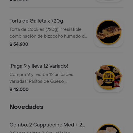
Croissants, Palitos de Queso Mini y
Galletas.
Torta de Galleta x 720g
Torta de Cookies (720g) Irresistible
combinación de bizcocho húmedo de
chocolate oscuro con sutiles notas
$ 34.600
de vainilla, cada rebanada está
cargada con trozos de galleta de
chocolate. ¡El contraste perfecto!.
¡Paga 9 y lleva 12 Variado!
Compra 9 y recibe 12 unidades
variadas: Palitos de Queso,
Croissants y Galletas.
$ 42.000
Novedades
Combo: 2 Cappuccino Med + 2
Palito Queso