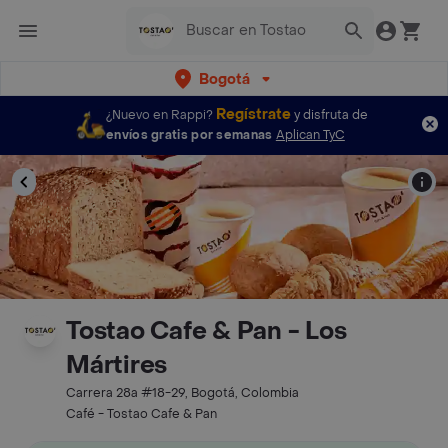
Bogotá
Regístrate
¿Nuevo en Rappi?
y disfruta de
envíos gratis por semanas
Aplican TyC
Tostao Cafe & Pan - Los
Mártires
Carrera 28a #18-29, Bogotá, Colombia
Café - Tostao Cafe & Pan