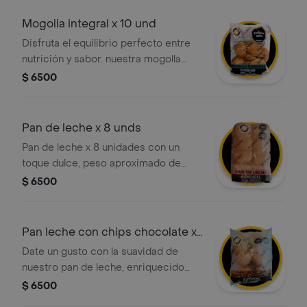
seleccionadas. es la opción perfecta
para acompañar tu café, chocolate o
Mogolla integral x 10 und
para un snack rápido a cualquier hora
Disfruta el equilibrio perfecto entre
del día.
nutrición y sabor. nuestra mogolla
integral ofrece una miga suave y un
$ 6500
alto contenido de fibra, ideal para un
desayuno saludable o una merienda
ligera. el toque artesanal de tostao'
Pan de leche x 8 unds
listo para compartir en casa.
Pan de leche x 8 unidades con un
toque dulce, peso aproximado de
440g.
$ 6500
Pan leche con chips chocolate x
8 unds
Date un gusto con la suavidad de
nuestro pan de leche, enriquecido
con deliciosas chispas de chocolate.
$ 6500
es el acompañamiento perfecto para