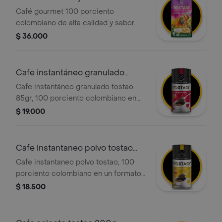
340g
Café gourmet 100 porciento
colombiano de alta calidad y sabor
superior. Edición especial premium
$ 36.000
exportación que resalta el trabajo de
las mujeres caficultoras. Molido y listo
para disfrutar con exquisitas notas de
Cafe instantáneo granulado
vainilla, avellana y naranja dulce.
tostao
Cafe instantáneo granulado tostao
85gr, 100 porciento colombiano en
formato granulado. disfruta de una
$ 19.000
taza de café de forma rápida y
sencilla.
Cafe instantaneo polvo tostao
85g
Cafe instantaneo polvo tostao, 100
porciento colombiano en un formato
de polvo fino, ideal para una fácil y
$ 18.500
rápida preparación. paquete de 85g