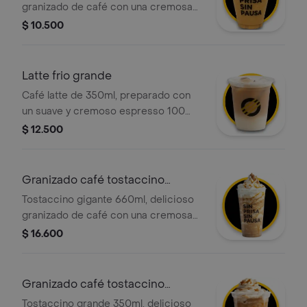
granizado de café con una cremosa
mezcla de café 100 porciento
$ 10.500
colombiano y chocolate, con la
opción de agregar el topping de tu
elección.
Latte frio grande
Café latte de 350ml, preparado con
un suave y cremoso espresso 100
porciento colombiano, la cantidad
$ 12.500
justa de leche fría y una ligera capa
de espuma, servido con hielo.
Granizado café tostaccino
gigante full
Tostaccino gigante 660ml, delicioso
granizado de café con una cremosa
mezcla de café 100 porciento
$ 16.600
colombiano y chocolate, con crema
chantilly y salsa caramelo
Granizado café tostaccino
grande full
Tostaccino grande 350ml, delicioso