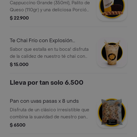
Torta
Cappuccino Grande (350ml), Palito de
Queso (110gr) y una deliciosa Porción
de Torta de Chocolate
$ 22.900
Te Chai Frío con Explosión
Caramelo
Sabor que estalla en tu boca! disfruta
de la calidez de nuestro té chai con
leche cremosa y el toque dulce del
$ 15.000
caramelo, refrescado con hielo. lo
mejor: incluye perlas explosivas que
Lleva por tan solo 6.500
liberan todo su sabor al morderlas.
una combinación vibrante de
especias y diversión en cada sorbo.
Pan con uvas pasas x 8 unds
Disfruta de un clásico irresistible que
combina la suavidad de nuestro pan
tradicional con el toque dulce y
$ 6500
natural de las uvas pasas