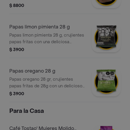
acompañado de una selección de
$ 8800
fresas, arándanos y moras frescas.
incluye una capa de granola artesanal
para el toque crocante ideal.
Papas limon pimienta 28 g
Papas limon pimienta 28 g, crujientes
papas fritas con una deliciosa
combinación de sabores a limón y
$ 3900
pimienta.
Papas oregano 28 g
Papas oregano 28 gr, crujientes
papas fritas de 28g con un delicioso
toque de orégano.
$ 3900
Para la Casa
Café Tostao' Mujeres Molido