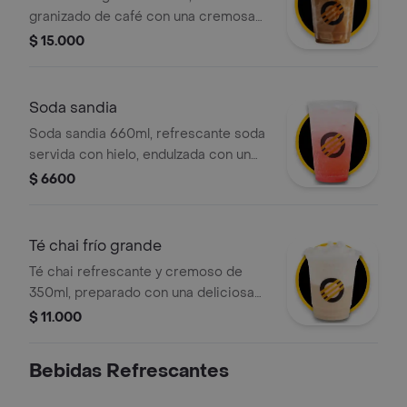
granizado de café con una cremosa
mezcla de café 100 porciento
$ 15.000
colombiano y chocolate, con crema
chantilly y salsa de caramelo.
Soda sandia
Soda sandia 660ml, refrescante soda
servida con hielo, endulzada con un
delicioso jarabe de sandía.
$ 6600
Té chai frío grande
Té chai refrescante y cremoso de
350ml, preparado con una deliciosa
mezcla de té negro, canela, clavos,
$ 11.000
jengibre y leche deslactosada,
servido con hielo
Bebidas Refrescantes