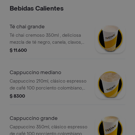
un café a media tarde o para
Bebidas Calientes
sorprender a los niños en la lonchera.
un snack dulce y esponjoso con la
calidad artesanal de tostao.
Té chai grande
Té chai cremoso 350ml , deliciosa
mezcla de té negro, canela, clavos,
jengibre y leche deslactosada .
$ 11.600
Cappuccino mediano
Cappuccino 210ml, clásico espresso
de café 100 porciento colombiano,
con la proporción perfecta de leche
$ 8300
vaporizada y una generosa capa de
espuma cremosa.
Cappuccino grande
Cappuccino 350ml, clásico espresso
de café 100 porciento colombiano,