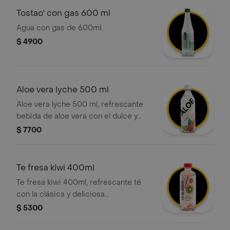
Tostao' con gas 600 ml
Agua con gas de 600ml.
$ 4900
Aloe vera lyche 500 ml
Aloe vera lyche 500 ml, refrescante
bebida de aloe vera con el dulce y
exótico sabor a lychee
$ 7700
Te fresa kiwi 400ml
Te fresa kiwi 400ml, refrescante té
con la clásica y deliciosa
combinación de sabores: la dulzura
$ 5300
de la fresa y el toque acidito del kiwi.