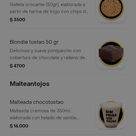
Galleta crocante (50gr), elaborada a
partir de harina de trigo con chips de
chocolate.
$ 3500
Blondie tostao 50 gr
Delicioso y suave ponquecito con
cobertura de chocolate y relleno de
vainilla con chips
$ 4700
Malteantojos
Malteada chocotostao
Malteada cremosa de 350ml,
elaborada con helado de vainilla,
leche deslactosada y trozos nuestro
$ 16.000
exclusivo y crocante choco tostao,