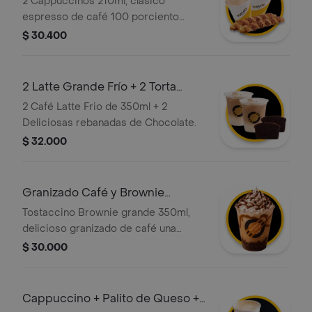
2 Cappuccinos 210ml, clásico
espresso de café 100 porciento
colombiano, con la proporción
$ 30.400
perfecta de leche vaporizada y una
generosa capa de espuma cremosa +
2 Deliciosos Palitos de Queso (110 gr),
2 Latte Grande Frío + 2 Torta
hechos a partir de masa de hojaldre
Chocolate
2 Café Latte Frio de 350ml + 2
con relleno de queso.
Deliciosas rebanadas de Chocolate.
$ 32.000
Granizado Café y Brownie
Grande
Tostaccino Brownie grande 350ml,
delicioso granizado de café una
mezcla de café 100 porciento
$ 30.000
colombiano y chocolate servido en
una base de brownie, con crema
chantilly, salsa de caramelo y lluvia de
Cappuccino + Palito de Queso +
brownie.