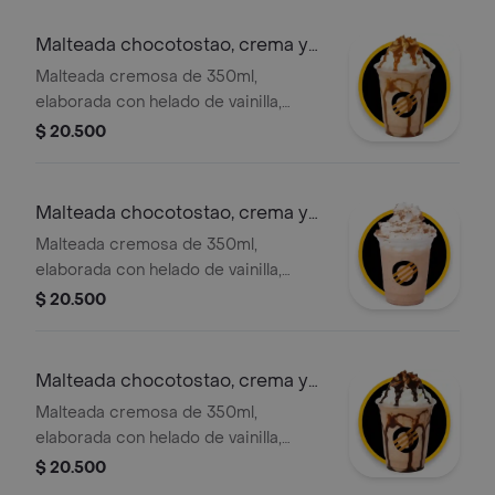
con la opción de agregar el topping
de tu elección.
Malteada chocotostao, crema y
adición
Malteada cremosa de 350ml,
elaborada con helado de vainilla,
leche deslactosada y trozos nuestro
$ 20.500
exclusivo y crocante choco tostao,
con crema chantilly y salsa de
caramelo
Malteada chocotostao, crema y
adición
Malteada cremosa de 350ml,
elaborada con helado de vainilla,
leche deslactosada y trozos nuestro
$ 20.500
exclusivo y crocante choco tostao,
con chantilly y adición chocotostao
Malteada chocotostao, crema y
adición
Malteada cremosa de 350ml,
elaborada con helado de vainilla,
leche deslactosada y trozos nuestro
$ 20.500
exclusivo y crocante choco tostao,