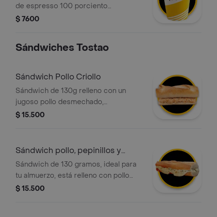
de espresso 100 porciento
colombiano, diluido con agua. sabor
$ 7600
intenso y limpio.
Sándwiches Tostao
Sándwich Pollo Criollo
Sándwich de 130g relleno con un
jugoso pollo desmechado,
perfectamente sazonado al estilo
$ 15.500
criollo. Servido en un pan tostado
artesanal que te garantiza una textura
crujiente en cada mordisco.
Sándwich pollo, pepinillos y
queso
Sándwich de 130 gramos, ideal para
tu almuerzo, está relleno con pollo
desmechado, pepinillos y queso.
$ 15.500
además, el pan está perfectamente
tostado para una textura crujiente.