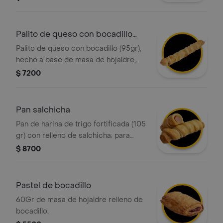
Palito de queso con bocadillo
tostao
Palito de queso con bocadillo (95gr),
hecho a base de masa de hojaldre,
relleno de queso y bocadillo pulpa de
$ 7200
guayaba
Pan salchicha
Pan de harina de trigo fortificada (105
gr) con relleno de salchicha; para
obtener un rollo con diferentes capas
$ 8700
o láminas.
Pastel de bocadillo
60Gr de masa de hojaldre relleno de
bocadillo.