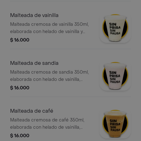
con crema chantilly y salsa de
chocolate
Malteada de vainilla
Malteada cremosa de vainilla 350ml,
elaborada con helado de vainilla y
leche deslactosada, con la opción de
$ 16.000
agregar el topping de tu elección.
Malteada de sandia
Malteada cremosa de sandia 350ml,
elaborada con helado de vainilla,
leche deslactosada y nuestro
$ 16.000
delicioso syrup de sandia, con la
opción de agregar el topping de tu
elección.
Malteada de café
Malteada cremosa de café 350ml,
elaborada con helado de vainilla,
leche deslactosada y nuestro
$ 16.000