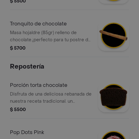
$ 5500
Tronquito de chocolate
Masa hojaldre (85gr) relleno de
chocolate.¡perfecto para tu postre del
dia!
$ 5700
Repostería
Porción torta chocolate
Disfruta de una deliciosa rebanada de
nuestra receta tradicional. un
bizcocho suave de cacao con capas
$ 5500
de chocolate cremoso. el balance
perfecto de dulce para acompañar tu
día.
Pop Dots Pink