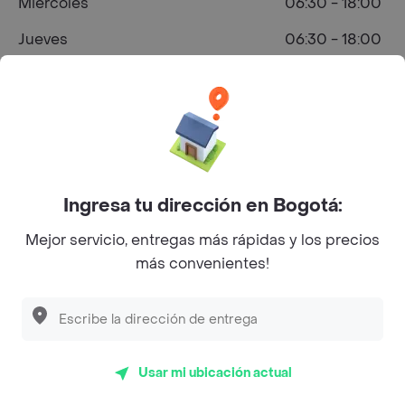
Miércoles
06:30 - 18:00
Jueves
06:30 - 18:00
Viernes
06:30 - 18:00
Sábado
07:29 - 13:30
¿Dónde comprar Café en Bogotá?
Ingresa tu dirección en Bogotá:
Mejor servicio, entregas más rápidas y los precios
más convenientes!
Carrera 28a #18-29, Bogotá, Colombia
Preguntas frecuentes
¿Tostao Cafe & Pan hace entrega a domicilio?
Usar mi ubicación actual