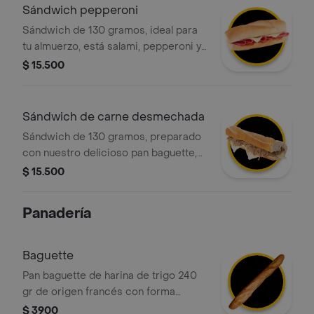
Sándwich pepperoni
Sándwich de 130 gramos, ideal para
tu almuerzo, está salami, pepperoni y
queso. además, el pan está
$ 15.500
perfectamente tostado para una
textura crujiente.
Sándwich de carne desmechada
Sándwich de 130 gramos, preparado
con nuestro delicioso pan baguette,
relleno con carne de res desmechada
$ 15.500
y queso mozzarella. opcionalmente,
puedes pedirlo caliente para que el
Panadería
queso se derrita.
Baguette
Pan baguette de harina de trigo 240
gr de origen francés con forma
alargada y corteza crujiente.
$ 3900