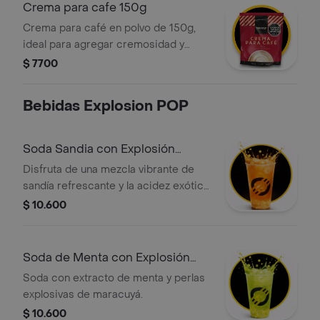
choco tostao.
Crema para cafe 150g
Crema para café en polvo de 150g,
ideal para agregar cremosidad y
suavizar el sabor de tu café.
$ 7700
Bebidas Explosion POP
Soda Sandia con Explosión
Maracuyá
Disfruta de una mezcla vibrante de
sandía refrescante y la acidez exótica
del maracuyá. esta soda artesanal
$ 10.600
incluye perlas de fruta ("popping
boba") que liberan un concentrado
intenso de maracuyá al morderlas,
Soda de Menta con Explosión
creando una experiencia interactiva y
Maracuyá
Soda con extracto de menta y perlas
deliciosa.
explosivas de maracuyá.
$ 10.600