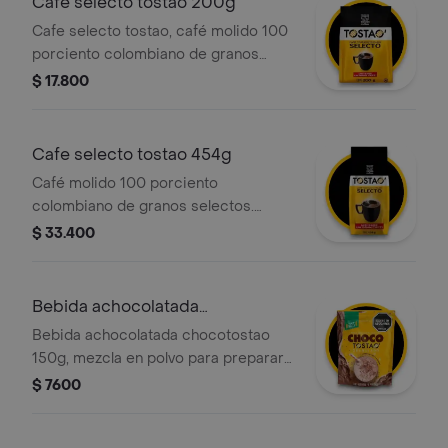
Cafe selecto tostao 200g
Cafe selecto tostao, café molido 100
porciento colombiano de granos
selectos. paquete de 200g, listo para
$ 17.800
preparar y disfrutar.
Cafe selecto tostao 454g
Café molido 100 porciento
colombiano de granos selectos.
paquete de 454g, listo para preparar
$ 33.400
y disfrutar.
Bebida achocolatada
chocotostao 150g
Bebida achocolatada chocotostao
150g, mezcla en polvo para preparar
una deliciosa bebida achocolatada
$ 7600
con el sabor único y los trozos
crocantes de nuestro exclusivo