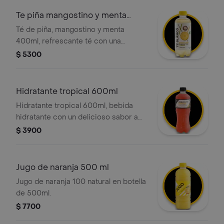
Te piña mangostino y menta
400ml
Té de piña, mangostino y menta
400ml, refrescante té con una
exótica combinación de sabores:
$ 5300
piña, mangostino y un toque de menta.
Hidratante tropical 600ml
Hidratante tropical 600ml, bebida
hidratante con un delicioso sabor a
frutas tropicales
$ 3900
Jugo de naranja 500 ml
Jugo de naranja 100 natural en botella
de 500ml.
$ 7700