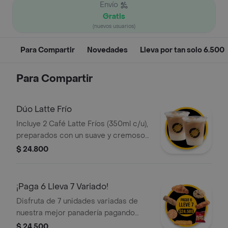
Envío
Gratis
(nuevos usuarios)
Para Compartir
Novedades
Lleva por tan solo 6.500
Para Compartir
Dúo Latte Frío
Incluye 2 Café Latte Fríos (350ml c/u),
preparados con un suave y cremoso
espresso porciento colombiano, la
$ 24.800
medida perfecta de leche fría, hielo y
una ligera capa de espuma. Ideal para
compartir.
¡Paga 6 Lleva 7 Variado!
Disfruta de 7 unidades variadas de
nuestra mejor panadería pagando
solo 6. Un mix perfecto que incluye
$ 24.500