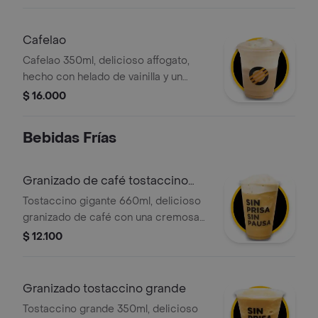
delicioso espresso doble 100
porciento colombiano, con la opción
de agregar el topping de tu elección.
Cafelao
Cafelao 350ml, delicioso affogato,
hecho con helado de vainilla y un
delicioso espresso doble 100
$ 16.000
porciento colombiano, pidelo con
crema chantilly y salsa a tu gusto.
Bebidas Frías
Granizado de café tostaccino
gigante
Tostaccino gigante 660ml, delicioso
granizado de café con una cremosa
mezcla de café 100 porciento
$ 12.100
colombiano y chocolate, con la
opción de agregar el topping de tu
elección.
Granizado tostaccino grande
Tostaccino grande 350ml, delicioso