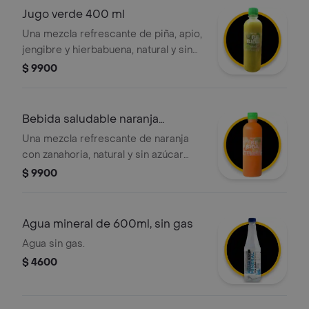
Jugo verde 400 ml
Una mezcla refrescante de piña, apio,
jengibre y hierbabuena, natural y sin
azúcar añadida, ideal para acompañar
$ 9900
tus comidas o como snack saludable.
Bebida saludable naranja
zanahoria
Una mezcla refrescante de naranja
con zanahoria, natural y sin azúcar
añadida, ideal para acompañar tus
$ 9900
comidas o como snack saludable.
Agua mineral de 600ml, sin gas
Agua sin gas.
$ 4600