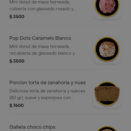
Mini donut de masa horneada,
cubierta con glaseado rosado y
decoradas con grageas blancas y
$ 3500
rojas
Pop Dots Caramelo Blanco
Mini donut de masa horneada,
recubierta de glaseado blanco y
decorada con trocitos de caramelo
$ 3500
que aportan una sabor único.
Porcion torta de zanahoria y nuez
Deliciosa torta de zanahoria y nueces
(80 gr), suave y esponjosa con
pequeños trozos de zanahoria en su
$ 7600
interior.
Galleta choco chips