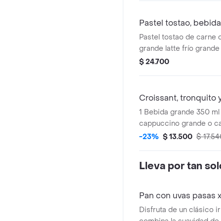
tradicional del queso si
refrescante jugo verde 
Pastel tostao, bebida 
Pastel tostao de carne 
grande latte frío grande 
de 50g de choco chips o
$ 24.700
elección en cada catego
Croissant, tronquito 
1 Bebida grande 350 ml
cappuccino grande o caf
1 croissant tostao + 1 t
-23%
$ 13.500
$ 17.54
chocolate mini tostao.
Lleva por tan so
Pan con uvas pasas 
Disfruta de un clásico i