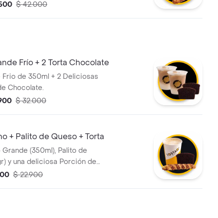
.500
$ 42.000
ande Frío + 2 Torta Chocolate
e Frio de 350ml + 2 Deliciosas
e Chocolate.
.900
$ 32.000
 + Palito de Queso + Torta
Grande (350ml), Palito de
r) y una deliciosa Porción de
ocolate
900
$ 22.900