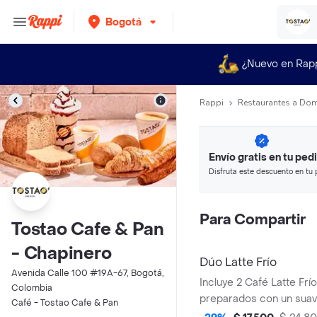
Bogotá
¿Nuevo en Rap
Rappi
Restaurantes a Dom
Envío gratis en tu ped
Disfruta este descuento en tu 
en minutos.
Para Compartir
Tostao Cafe & Pan
- Chapinero
Dúo Latte Frío
Avenida Calle 100 #19A-67, Bogotá,
Incluye 2 Café Latte Frí
Colombia
preparados con un sua
Café - Tostao Cafe & Pan
espresso porciento col