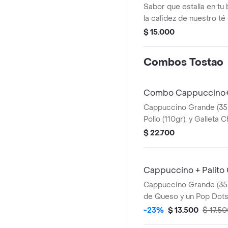
Sabor que estalla en tu 
la calidez de nuestro té
cremosa y el toque dulc
$ 15.000
refrescado con hielo. lo
perlas explosivas que l
Combos Tostao
sabor al morderlas. un
vibrante de especias y 
sorbo.
Combo Cappuccino+P
Cappuccino Grande (350
Pollo (110gr), y Galleta
avena (50gr)
$ 22.700
Cappuccino + Palito
Cappuccino Grande (350m
de Queso y un Pop Dots
-23%
$ 13.500
$ 17.5