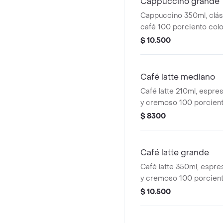
Cappuccino grande
Cappuccino 350ml, clá
café 100 porciento colo
proporción perfecta de
$ 10.500
y una generosa capa d
cremosa.
Café latte mediano
Café latte 210ml, espre
y cremoso 100 porcien
con la cantidad justa d
$ 8300
y una ligera capa de esp
Café latte grande
Café latte 350ml, espre
y cremoso 100 porcien
con la cantidad justa d
$ 10.500
y una ligera capa de esp