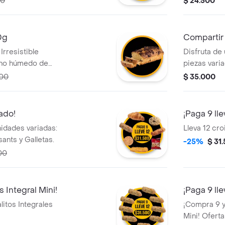
00
$ 24.500
 fría, hielo y una
Palitos de Q
Ideal para
0g
Compartir
Irresistible
Disfruta de
cho húmedo de
piezas vari
tiles notas de
o con amigo
600
$ 35.000
 está cargada con
Palitos de 
colate. ¡El
calmar el an
iado!
¡Paga 9 lle
idades variadas:
Lleva 12 cro
ants y Galletas.
-25%
$ 31
00
s Integral Mini!
¡Paga 9 ll
litos Integrales
¡Compra 9 y
Mini! Oferta