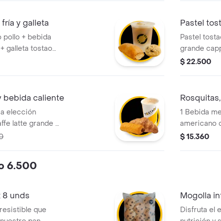
ete cueros y un
o de zanahoria.
fría y galleta
Pastel tos
o pollo + bebida
Pastel tost
+ galleta tostao
grande capp
 avena. ¡tu
galleta tos
$ 22.500
ría!
avena. ¡tu e
y bebida caliente
Rosquitas,
 a elección
1 Bebida me
fe latte grande +
americano o
ronquito de
queso mini t
0
$ 15.360
1 rosquitas 
lo 6.500
x 8 unds
Mogolla in
rresistible que
Disfruta el 