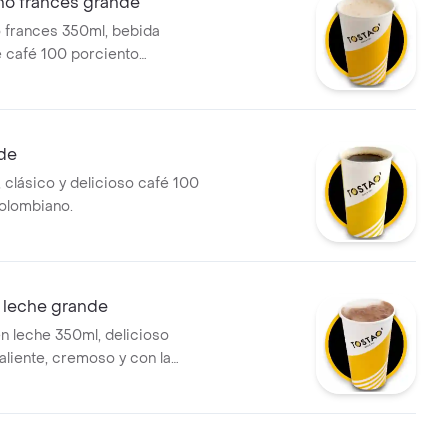
o frances grande
 frances 350ml, bebida
e café 100 porciento
 leche deslactosada, aroma y
illa, que ofrece una sensación
na experiencia sensorial
en cada sorbo.
nde
 clásico y delicioso café 100
olombiano.
 leche grande
n leche 350ml, delicioso
aliente, cremoso y con la
fecta. preparado con leche
a.