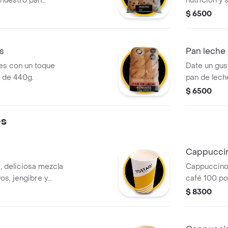
 nuestro pan
nutrición y 
 dulce y natural de
ofrece una 
$ 6500
nadas. es la
contenido de
compañar tu café,
desayuno sa
ck rápido a
ligera. el to
s
Pan leche 
para compar
es con un toque
Date un gus
 de 440g.
pan de lech
chispas de 
$ 6500
acompañami
media tarde
es
niños en la 
esponjoso c
tostao.
Cappucci
, deliciosa mezcla
Cappuccino 
vos, jengibre y
café 100 po
proporción 
$ 8300
y una gene
cremosa.