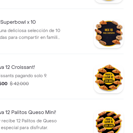
ueso Mini y Galletas.
 Superbowl x 10
 una deliciosa selección de 10
adas para compartir en familia
s: Croissants, Galletas y
Queso Mini. Ideales para
tojo de todos.
va 12 Croissant!
issants pagando solo 9.
.500
$ 42.000
eva 12 Palitos Queso Mini!
 recibe 12 Palitos de Queso
 especial para disfrutar.