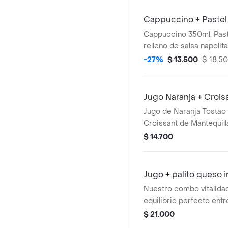
Cappuccino + Pastel 
Cappuccino 350ml, Paste
relleno de salsa napolit
Chocochips (50gr)
-27%
$ 13.500
$ 18.5
Jugo Naranja + Croiss
Jugo de Naranja Tostao 
Croissant de Mantequilla
de Queso Mini
$ 14.700
Jugo + palito queso 
Nuestro combo vitalidad
equilibrio perfecto entr
sabor artesanal; incluye
$ 21.000
queso integral rico en fi