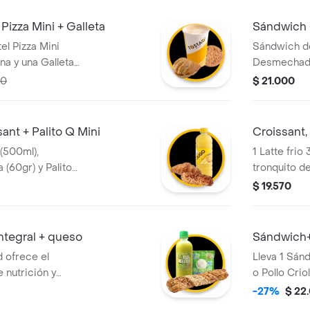
Pizza Mini + Galleta
Sándwich 
l Pizza Mini
Sándwich de
ana y una Galleta
Desmechada 
(400ml) O T
00
$ 21.000
Menta (400
ant + Palito Q Mini
Croissant,
(500ml),
1 Latte frio
 (60gr) y Palito
tronquito de
$ 19.570
integral + queso
Sándwich+
 ofrece el
Lleva 1 Sá
e nutrición y
o Pollo Crio
 un palito de
Grande Cali
-27%
$ 22
bra, el toque
Chips o Ave