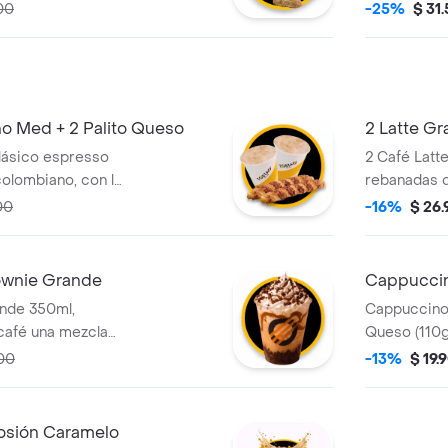
00
-25%
$ 31
o Med + 2 Palito Queso
2 Latte Gr
lásico espresso
2 Café Latt
olombiano, con la
rebanadas d
 leche vaporizada
00
-16%
$ 26
e espuma cremosa
e Queso (110 gr),
 de hojaldre con
ownie Grande
Cappuccino
nde 350ml,
Cappuccino 
café una mezcla
Queso (110g
colombiano y
Torta de Ch
00
-13%
$ 19.
na base de
illy, salsa de
wnie.
losión Caramelo