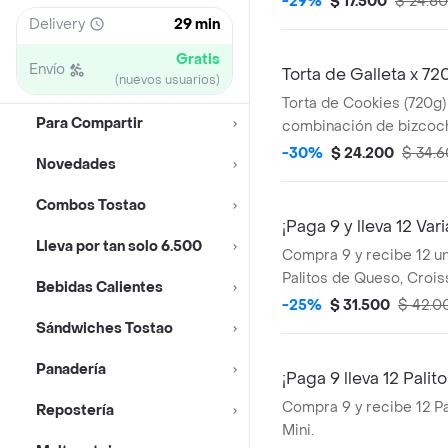
-29%
$ 17.500
$ 24.8
medida perfecta de leche
Delivery
29 min
ligera capa de espuma. 
Gratis
compartir.
Envío
Torta de Galleta x 72
(nuevos usuarios)
Torta de Cookies (720g) 
Para Compartir
combinación de bizco
chocolate oscuro con su
-30%
$ 24.200
$ 34.
Novedades
vainilla, cada rebanada
trozos de galleta de cho
Combos Tostao
contraste perfecto!.
¡Paga 9 y lleva 12 Var
Lleva por tan solo 6.500
Compra 9 y recibe 12 un
Palitos de Queso, Croiss
Bebidas Calientes
-25%
$ 31.500
$ 42.0
Sándwiches Tostao
Panadería
¡Paga 9 lleva 12 Palito
Compra 9 y recibe 12 Pa
Repostería
Mini.