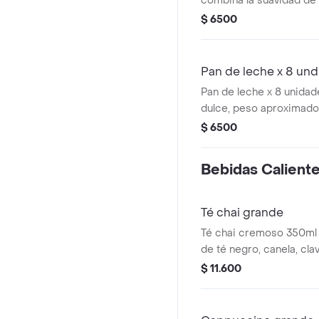
combina la suavidad de
tradicional con el toque
$ 6500
las uvas pasas seleccio
opción perfecta para a
chocolate o para un sna
Pan de leche x 8 und
cualquier hora del día.
Pan de leche x 8 unidad
dulce, peso aproximado
$ 6500
Bebidas Calient
Té chai grande
Té chai cremoso 350ml 
de té negro, canela, cla
leche deslactosada .
$ 11.600