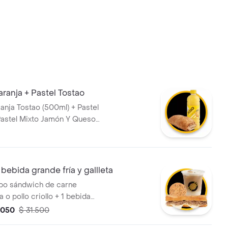
ranja + Pastel Tostao
anja Tostao (500ml) + Pastel
Pastel Mixto Jamón Y Queso
bebida grande fría y gallleta
mbo sándwich de carne
o pollo criollo + 1 bebida
l + 1 galleta
.050
$ 31.500