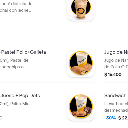
boca! disfruta de
 chai con leche
e del caramelo,
 mejor: incluye
iberan todo su
a combinación
diversión en cada
astel Pollo+Galleta
Jugo de Na
ml), Pastel de
Jugo de Nar
 Chocochips o
de Pollo O 
(110gr)
$ 16.400
 Queso + Pop Dots
Sandwich, 
l), Palito Mini
Lleva 1 co
 .
desmechada 
grande 350 m
00
-30%
$ 22