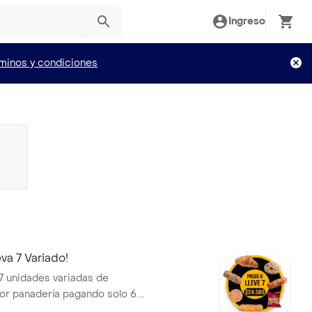
Ingreso
minos y condiciones
va 7 Variado!
 7 unidades variadas de
or panadería pagando solo 6.
ecto que incluye Croissants,