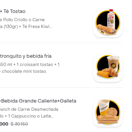
+ Té Tostao
 Pollo Criollo o Carne
(130gr) + Té Fresa Kiwi
é Blanco Piña Mangostino
ml)
 tronquito y bebida fría
 350 ml + 1 croissant tostao + 1
 chocolate mini tostao.
Bebida Grande Caliente+Galleta
ndwich de Carne Desmechada
llo + 1 Cappuccino o Latte
ente 350 ml + 1 Galleta de
.000
$ 30.150
na