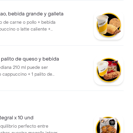
tao, bebida grande y galleta
ao de carne o pollo + bebida
uccino o latte caliente +
tao de 50g de choco chips o
lección en cada categoría!
 palito de queso y bebida
diana 210 ml puede ser
 cappuccino + 1 palito de
ostao (tradicional o integral) +
horneadas (18g). ¡tú eliges!
tegral x 10 und
equilibrio perfecto entre