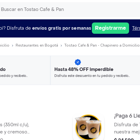
Registrarme
pi?
Disfruta de
envíos gratis por semanas
Tér
icilio
Restaurantes en Bogotá
Tostao Cafe & Pan - Chapinero a Domicilio
ido
Hasta 48% OFF imperdible
pedido y recíbelo
Disfruta este descuento en tu pedido y recíbelo
en minutos.
¡Paga 6 Lle
os (350ml c/u),
Disfruta de
ve y cremoso
nuestra mej
ombiano, la
Un mix perf