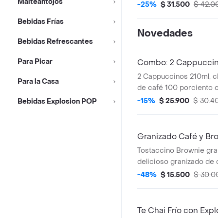
Malteantojos
-25%
$ 31.500
$ 42.0
Bebidas Frías
Novedades
Bebidas Refrescantes
Para Picar
Combo: 2 Cappuccin
2 Cappuccinos 210ml, c
Para la Casa
de café 100 porciento c
proporción perfecta de
-15%
$ 25.900
$ 30.4
Bebidas Explosion POP
y una generosa capa d
+ 2 Deliciosos Palitos d
hechos a partir de masa
Granizado Café y Br
relleno de queso.
Tostaccino Brownie gra
delicioso granizado de 
de café 100 porciento 
-48%
$ 15.500
$ 30.0
chocolate servido en u
brownie, con crema chant
caramelo y lluvia de bro
Te Chai Frío con Exp