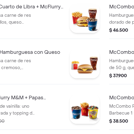
ajonjolí. A
arto de Libra + McFlurry
McCombo M
medianas cr
McNugge
a carne de res
Hamburgues
elección y 
llos, queso
dorado de 
dorado de p
 de tomate y
cremosa y l
$ 46.500
colorantes n
con ajonjolí.
ajonjolí. A
ritas medianas
medianas cr
ana a elección y
elección y 
Hamburguesa con Queso
McCombo 
lla con galleta
dorado de p
+ McFlurr
a carne de res
Hamburgues
ng de chocolate.
colorantes n
r cremoso,
de 50 g, q
a de tomate y
cebolla, pep
$ 37.900
n ajonjolí.
mostaza, en 
ritas pequeñas y
Acompañada
ión.
crujientes,
lurry M&M + Papas
McCombo P
helado crem
Carne
 vainilla: uno
McCombo Pe
Oreo™ tritu
rada y topping de
Barbecue 1
hocolates
00
$ 38.500
requipe.
fritas grandes