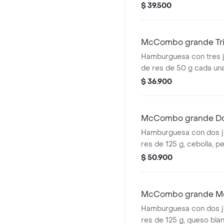
fresca, pepinillos, que
$ 39.500
cremoso, pan tostado en
especial Big Mac™, en
ajonjolí. Acompañada de
McCombo grande Tr
grandes y bebida grande
Queso
Hamburguesa con tres 
de res de 50 g cada un
cheddar cremoso, ceboll
$ 36.900
salsa de tomate y mosta
sin ajonjolí. Acompañad
grandes y bebida grande
McCombo grande Dob
Queso
Hamburguesa con dos j
res de 125 g, cebolla, pe
queso cheddar cremoso
$ 50.900
y mostaza, en pan dorado
Acompañada de papas fr
bebida grande a elecció
McCombo grande Mc
Hamburguesa con dos j
res de 125 g, queso bl