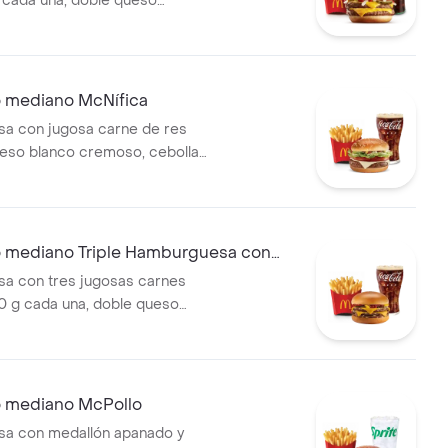
 cada una, doble queso
moso, cebolla, pepinillos,
mate y mostaza, en pan suave
í. Acompañada de papas fritas
bebida mediana a elección.
mediano McNífica
a con jugosa carne de res
ueso blanco cremoso, cebolla,
co, lechuga, salsa de tomate,
 mostaza, en pan dorado con
compañada de papas fritas
bebida mediana a elección.
mediano Triple Hamburguesa con
a con tres jugosas carnes
0 g cada una, doble queso
moso, cebolla, pepinillos,
mate y mostaza, en pan suave
í. Acompañada de papas fritas
bebida mediana a elección.
mediano McPollo
a con medallón apanado y