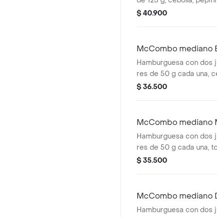
de 125 g, cebolla, pepini
cheddar cremoso, salsa
$ 40.900
mostaza, en pan dorado 
Acompañada de papas f
bebida mediana a elecc
McCombo mediano 
Hamburguesa con dos j
res de 50 g cada una, c
fresca, pepinillos, que
$ 36.500
cremoso, pan tostado en
especial Big Mac™, en
ajonjolí. Acompañada de
McCombo mediano 
medianas y bebida medi
Hamburguesa con dos j
res de 50 g cada una, t
cebolla, queso cheddar
$ 35.500
de tomate y mostaza, e
ajonjolí. Acompañada de
medianas y bebida medi
McCombo mediano D
Queso
Hamburguesa con dos j