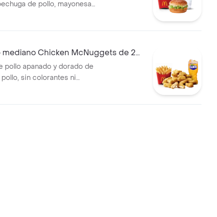
pechuga de pollo, mayonesa
echuga fresca, en pan con
compañada de papas fritas
bebida mediana a elección.
mediano Chicken McNuggets de 20
e pollo apanado y dorado de
ollo, sin colorantes ni
s artificiales. Acompañadas
itas medianas y bebida
lección.