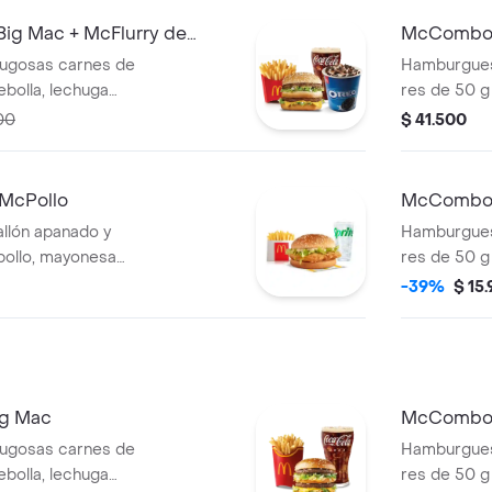
g Mac + McFlurry de
McCombo 
Queso + M
ugosas carnes de
Hamburgues
ebolla, lechuga
res de 50 g
so cheddar
cheddar cre
00
$ 41.500
 el centro y salsa
salsa de to
 pan dorado con
sin ajonjol
 papas fritas
medianas cr
McPollo
McCombo 
ebida mediana a
elección y 
Queso
lón apanado y
Hamburgues
so de vainilla con
galleta Ore
pollo, mayonesa
res de 50 g
 y topping de
chocolate.
ca, en pan con
cheddar cre
-39%
$ 15
 papas fritas
salsa de to
eña a elección.
sin ajonjol
pequeñas y 
g Mac
McCombo 
ugosas carnes de
Hamburgues
ebolla, lechuga
res de 50 g