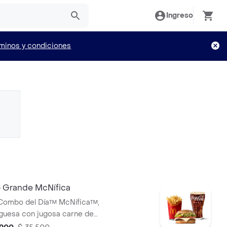
Ingreso
minos y condiciones
Grande McNífica
cCombo del Día™ McNífica™,
guesa con jugosa carne de
g, queso blanco cremoso,