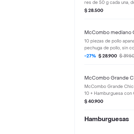
res de 50 g cada una, 
cheddar cremoso, ceboll
$ 28.500
salsa de tomate y mosta
sin ajonjolí. Acompañad
medianas y bebida medi
McCombo mediano C
pzas
10 piezas de pollo apan
pechuga de pollo, sin co
conservantes artificia
-27%
$ 28.900
$ 39.5
de papas fritas mediana
mediana a elección.
McCombo Grande Ch
Hamburguesa con Q
McCombo Grande Chic
10 + Hamburguesa con
$ 40.900
Hamburguesas