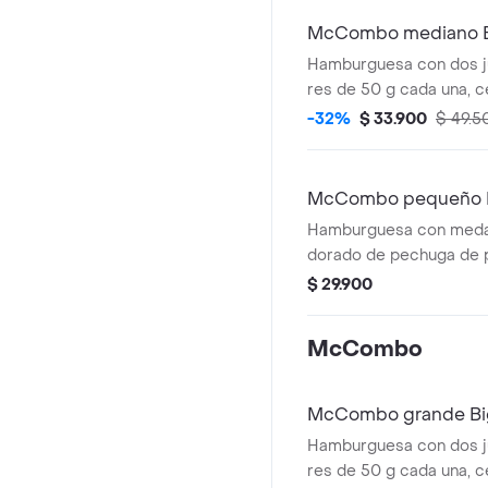
crujientes.
McCombo mediano Bi
Oreo
Hamburguesa con dos j
res de 50 g cada una, c
fresca, pepinillos, que
-32%
$ 33.900
$ 49.5
cremoso, pan tostado en
especial Big Mac™, en
ajonjolí. Acompañada de
McCombo pequeño 
medianas crujientes, b
Hamburguesa con medal
elección y helado cremo
dorado de pechuga de 
galleta Oreo™ triturada
cremosa y lechuga fres
$ 29.900
chocolate.
ajonjolí. Acompañada de
pequeñas y bebida pequ
McCombo
McCombo grande Bi
Hamburguesa con dos j
res de 50 g cada una, c