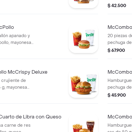
lechuga, salsa de
conservante
$ 42.500
taza, en pan
de papas fr
compañada de
a elección.
bebida grande a
Pollo
McCombo 
pzas
lón apanado y
20 piezas d
pollo, mayonesa
pechuga de p
ca, en pan con
conservante
$ 67.900
 papas fritas
de papas fr
 a elección.
a elección.
lo McCrispy Deluxe
McCombo g
 crujiente de
Hamburguesa
5 g, mayonesa
pechuga de p
a y tomate, en pan
tocineta ah
$ 45.900
compañada de
tomate, en 
bebida grande a
Acompañada 
bebida gran
arto de Libra con Queso
McCombo m
Queso
a carne de res
Hamburgues