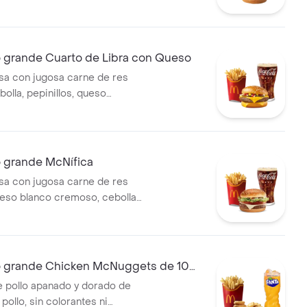
eso cheddar cremoso, salsa
 mostaza, en pan dorado con
compañada de papas fritas
ebida grande a elección.
rande Cuarto de Libra con Queso
a con jugosa carne de res
bolla, pepinillos, queso
moso, salsa de tomate y
 pan dorado con ajonjolí.
de papas fritas grandes y
de a elección.
grande McNífica
a con jugosa carne de res
ueso blanco cremoso, cebolla,
co, lechuga, salsa de tomate,
 mostaza, en pan dorado con
compañada de papas fritas
ebida grande a elección.
grande Chicken McNuggets de 10
e pollo apanado y dorado de
ollo, sin colorantes ni