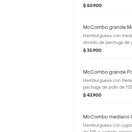
cebolla, tomate fresco, 
$ 50.900
tomate, mayonesa y mos
dorado con ajonjolí. A
papas fritas grandes y 
McCombo grande Mc
elección.
Hamburguesa con medal
dorado de pechuga de 
cremosa y lechuga fres
$ 35.900
ajonjolí. Acompañada de
grandes y bebida grande
McCombo grande Pol
Hamburguesa con filete
pechuga de pollo de 12
cremosa, lechuga fresc
$ 43.900
suave tipo Brioche. A
papas fritas grandes y 
elección.
McCombo mediano Cu
Hamburguesa con jugos