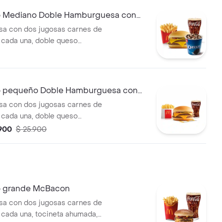
Mediano Doble Hamburguesa con
cFlurry de Oreo
a con dos jugosas carnes de
 cada una, doble queso
moso, cebolla, pepinillos,
mate y mostaza, en pan suave
í. Acompañada de papas fritas
ujientes, bebida mediana a
pequeño Doble Hamburguesa con
helado cremoso de vainilla con
a con dos jugosas carnes de
o™ triturada y topping de
 cada una, doble queso
moso, cebolla, pepinillos,
.900
$ 25.900
mate y mostaza, en pan suave
í. Acompañada de papas fritas
bebida pequeña a elección.
grande McBacon
a con dos jugosas carnes de
 cada una, tocineta ahumada,