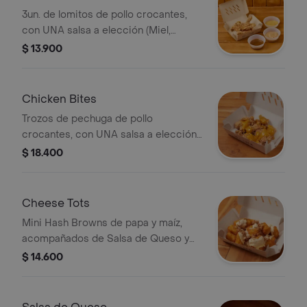
3un. de lomitos de pollo crocantes,
con UNA salsa a elección (Miel,
Mostaza BBQ, Salsa Picante o Salsa
$ 13.900
Home)
Chicken Bites
Trozos de pechuga de pollo
crocantes, con UNA salsa a elección
(Miel, Mostaza BBQ, Salsa Picante o
$ 18.400
Salsa Home)
Cheese Tots
Mini Hash Browns de papa y maíz,
acompañados de Salsa de Queso y
cebolla crunchy
$ 14.600