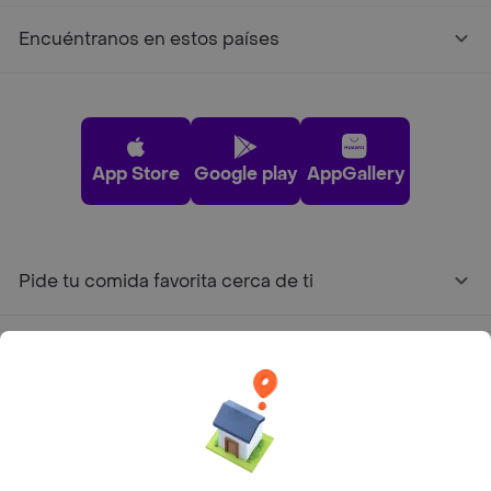
Encuéntranos en estos países
App Store
Google play
AppGallery
Pide tu comida favorita cerca de ti
Categorías
Únete a Rappi
Sobre Rappi