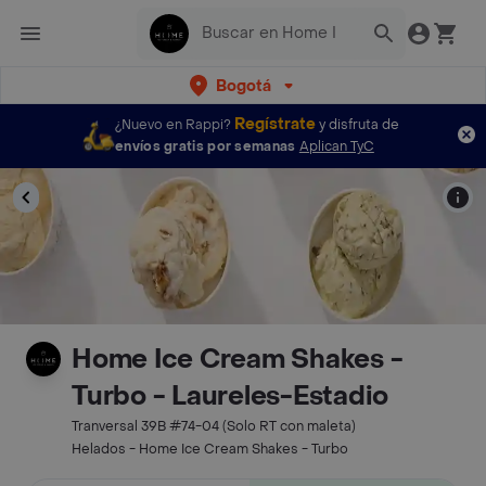
Bogotá
Regístrate
¿Nuevo en Rappi?
y disfruta de
envíos gratis por semanas
Aplican TyC
Home Ice Cream Shakes -
Turbo - Laureles-Estadio
Tranversal 39B #74-04 (Solo RT con maleta)
Helados - Home Ice Cream Shakes - Turbo