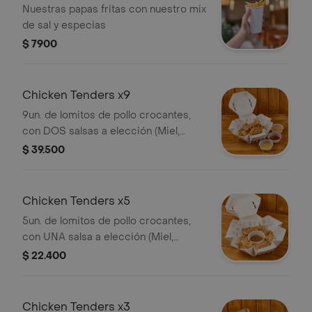
Nuestras papas fritas con nuestro mix
de sal y especias
$ 7900
Chicken Tenders x9
9un. de lomitos de pollo crocantes,
con DOS salsas a elección (Miel,
Mostaza BBQ, Salsa Picante o Salsa
$ 39.500
Home)
Chicken Tenders x5
5un. de lomitos de pollo crocantes,
con UNA salsa a elección (Miel,
Mostaza BBQ, Salsa Picante o Salsa
$ 22.400
Home)
Chicken Tenders x3