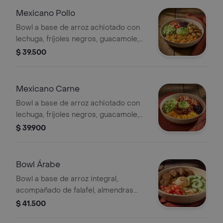
Mexicano Pollo
Bowl a base de arroz achiotado con
lechuga, fríjoles negros, guacamole,
pollo a las hierbas y pico de gallo.
$ 39.500
Mexicano Carne
Bowl a base de arroz achiotado con
lechuga, fríjoles negros, guacamole,
carne molida y pico de gallo.
$ 39.900
Bowl Árabe
Bowl a base de arroz integral,
acompañado de falafel, almendras
fileteadas, tomate chonto, pepino,
$ 41.500
hummus y perejil.