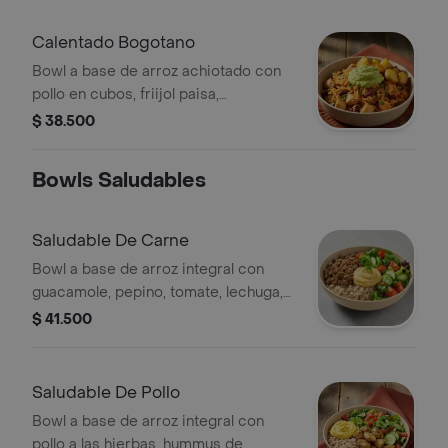
Calentado Bogotano
Bowl a base de arroz achiotado con
pollo en cubos, friijol paisa,
guacamole, papa y cilantro.
$ 38.500
Bowls Saludables
Saludable De Carne
Bowl a base de arroz integral con
guacamole, pepino, tomate, lechuga,
carne molida y maíz.
$ 41.500
Saludable De Pollo
Bowl a base de arroz integral con
pollo a las hierbas, hummus de