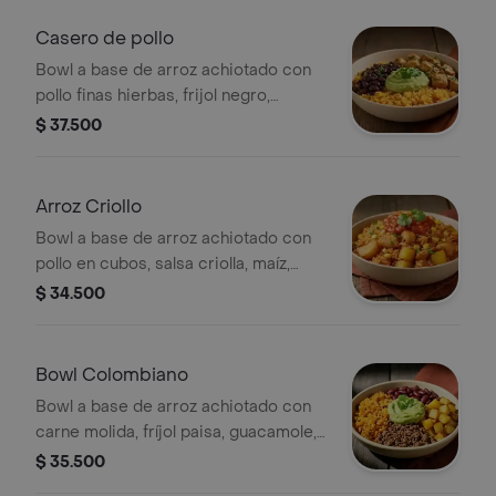
Casero de pollo
Bowl a base de arroz achiotado con
pollo finas hierbas, frijol negro,
guacamole, madurito y un toque de
$ 37.500
cilantro.
Arroz Criollo
Bowl a base de arroz achiotado con
pollo en cubos, salsa criolla, maíz,
papa, madurito y un toque de cilantro.
$ 34.500
Bowl Colombiano
Bowl a base de arroz achiotado con
carne molida, fríjol paisa, guacamole,
papa y un toque de cilantro.
$ 35.500