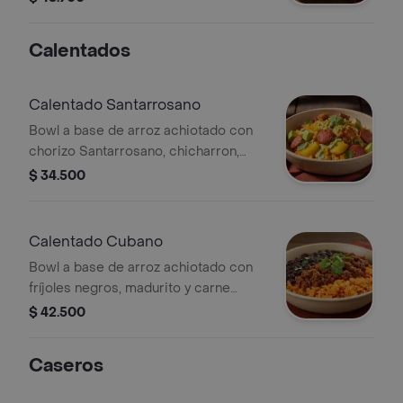
Calentados
Calentado Santarrosano
Bowl a base de arroz achiotado con
chorizo Santarrosano, chicharron,
salsa verde, agacate, papa, madurito y
$ 34.500
un toque de cilantro.
Calentado Cubano
Bowl a base de arroz achiotado con
fríjoles negros, madurito y carne
molida. Recomendado con adición de
$ 42.500
guacamole.
Caseros