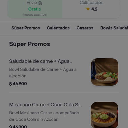
Envío
Calificación
Gratis
4.2
(nuevos usuarios)
Súper Promos
Calentados
Caseros
Bowls Saluda
Súper Promos
Saludable de carne + Agua
Manantial
Bowl Saludable de Carne + Agua a
elección.
$ 46.900
Mexicano Carne + Coca Cola Sin
Azúcar
Bowl Mexicano Carne acompañado
de Coca Cola sin Azúcar.
$ 46.900