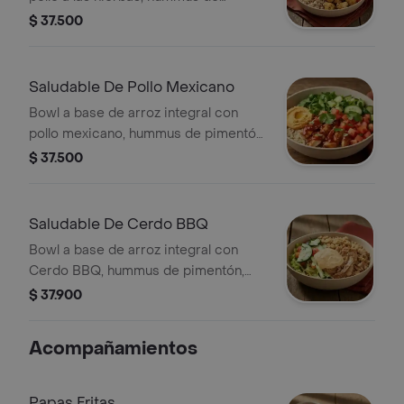
pimentón, pepino, tomate y Lechuga.
$ 37.500
Saludable De Pollo Mexicano
Bowl a base de arroz integral con
pollo mexicano, hummus de pimentón,
pepino, tomate y Lechuga. *Producto
$ 37.500
Ligeramente Picante.
Saludable De Cerdo BBQ
Bowl a base de arroz integral con
Cerdo BBQ, hummus de pimentón,
pepino, tomate y Lechuga.
$ 37.900
Acompañamientos
Papas Fritas