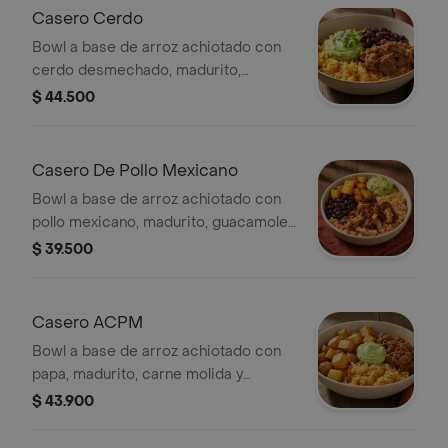
Casero Cerdo
Bowl a base de arroz achiotado con
cerdo desmechado, madurito,
guacamole y fríjoles negros.
$ 44.500
Casero De Pollo Mexicano
Bowl a base de arroz achiotado con
pollo mexicano, madurito, guacamole
y fríjoles negros. *Producto
$ 39.500
Ligeramente Picante.
Casero ACPM
Bowl a base de arroz achiotado con
papa, madurito, carne molida y
guacamole.
$ 43.900