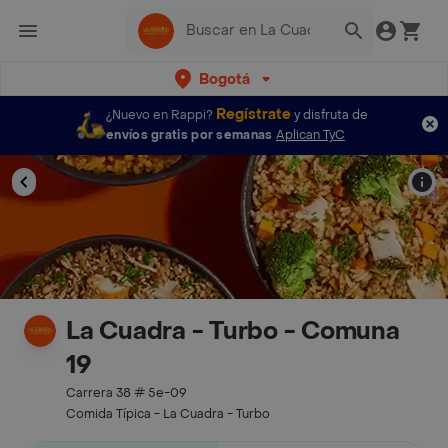
Bogotá
Regístrate
¿Nuevo en Rappi?
y disfruta de
envíos gratis por semanas
Aplican TyC
La Cuadra - Turbo - Comuna
19
Carrera 38 # 5e-09
Comida Típica - La Cuadra - Turbo