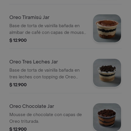
Oreo Tiramisú Jar
Base de torta de vainilla bañada en
almíbar de café con capas de mousse
de tiramisú y Oreo.
$ 12.900
Oreo Tres Leches Jar
Base de torta de vainilla bañada en
tres leches con topping de Oreo
triturada.
$ 12.900
Oreo Chocolate Jar
Mousse de chocolate con capas de
Oreo triturada.
$ 12.900