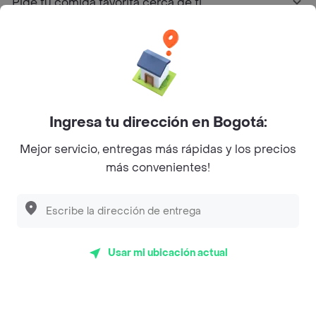
Pide tu comida favorita cerca de ti
Categorías
Únete a Rappi
Ingresa tu dirección en Bogotá:
Sobre Rappi
Mejor servicio, entregas más rápidas y los precios
más convenientes!
Facebook
Twitter
Instagram
©
2026
Rappi Inc. All rights reserved.
Usar mi ubicación actual
Rappi S.A.S. --- NIT 900.843.898-9 --- Calle 63 # 16A-02
Bogotá D.C. --- notificacionesrappi@rappi.com