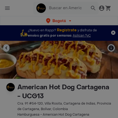
Bogotá
Regístrate
¿Nuevo en Rappi?
y disfruta de
envíos gratis por semanas
Aplican TyC
American Hot Dog Cartagena
- UCG13
Cra. 91 #54-120, Villa Rosita, Cartagena de Indias, Provincia
de Cartagena, Bolívar, Colombia
Hamburguesa - American Hot Dog Cartagena