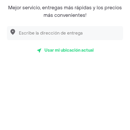
Top Marcas y Cadenas de Restaurantes
Mejor servicio, entregas más rápidas y los precios
más convenientes!
Encuéntranos en estos países
Usar mi ubicación actual
App Store
Google play
AppGallery
Pide tu comida favorita cerca de ti
Categorías
Únete a Rappi