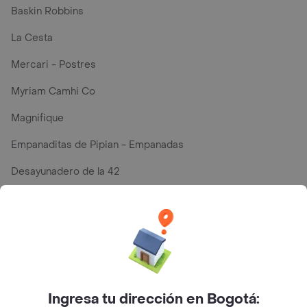
Baskin Robbins
La Cesta
Mercari - Postres
Myriam Camhi Co
Magnifique
Empanaditas de Pipian - Empanadas
Desayunadero de la 42
Luisa Postres
Sopitas y Frijoladas
Subway
Ingresa tu dirección en Bogotá: