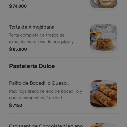
con almendras.
$ 74.800
Torta de Almojábana
Torta completa de trozos de
almojábana rellena de arequipe y
guayaba.
$ 85.800
Pastelería Dulce
Palito de Bocadillo Queso
Grande
Palo hojaldrado relleno de bocadillo y
queso campesino, 1 unidad.
$ 7150
Croissant de Chocolate Mediano