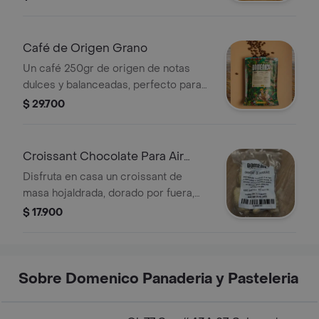
buen pan. Disponible en grano o
molido.
Café de Origen Grano
Un café 250gr de origen de notas
dulces y balanceadas, perfecto para
disfrutar solo o acompañado de un
$ 29.700
buen pan. Disponible en grano o
molido.
Croissant Chocolate Para Air
Fryer
Disfruta en casa un croissant de
masa hojaldrada, dorado por fuera,
suave por dentro y con un delicioso
$ 17.900
relleno de chocolate que se funde en
cada bocado. Solo llévalo al air fryer y
en pocos minutos tendrás una
experiencia como recién salida del
Sobre Domenico Panaderia y Pasteleria
horno de Doménico, 6 unidades.