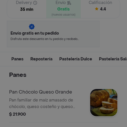
Delivery
Envío
Calificación
Gratis
4.4
35 min
(nuevos usuarios)
Envío gratis en tu pedido
Disfruta este descuento en tu pedido y recíbelo
en minutos.
Panes
Repostería
Pastelería Dulce
Pastelería Sa
Panes
Pan Chócolo Queso Grande
Pan familiar de maíz amasado de
chócolo, queso costeño y queso
cuajada 1 unidad.
$ 21.900