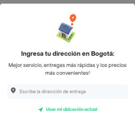
Categorías
Únete a Rappi
Sobre Rappi
Ingresa tu dirección en Bogotá:
Mejor servicio, entregas más rápidas y los precios
Facebook
Twitter
Instagram
más convenientes!
©
2026
Rappi Inc. All rights reserved.
Usar mi ubicación actual
Rappi S.A.S. --- NIT 900.843.898-9 --- Calle 63 # 16A-02
Bogotá D.C. --- notificacionesrappi@rappi.com