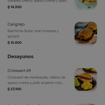
tomates cherry, queso crema y queso
parmesano, 1 unidad.
$ 14.300
Cangrejo
Salchicha Suiza, miel mostaza y
ajonjolí.
$ 15.400
Desayunos
Croissant 69
Croissant de mantequilla, relleno de
queso crema y pollo al pesto rojo,
acompañado de aguacate y huevos
$ 23.100
revueltos, 1 unidad.