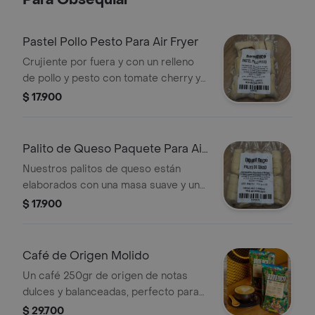
Para Obsequiar
Pastel Pollo Pesto Para Air Fryer
Crujiente por fuera y con un relleno
de pollo y pesto con tomate cherry y
queso crema. Perfecto para un
$ 17.900
desayuno, una merienda o una comida
ligera. Prepáralo en air fryer y disfruta
en minutos un producto artesanal con
Palito de Queso Paquete Para Air
el sello de calidad de Doménico 6
Fryer
Nuestros palitos de queso están
unidades.
elaborados con una masa suave y un
generoso relleno de queso, ideales
$ 17.900
para cualquier momento del día.
Hornéalos en air fryer y disfruta de un
exterior dorado y un interior cremoso
Café de Origen Molido
que conquista desde el primer
Un café 250gr de origen de notas
bocado, 10 unidades.
dulces y balanceadas, perfecto para
disfrutar solo o acompañado de un
$ 29.700