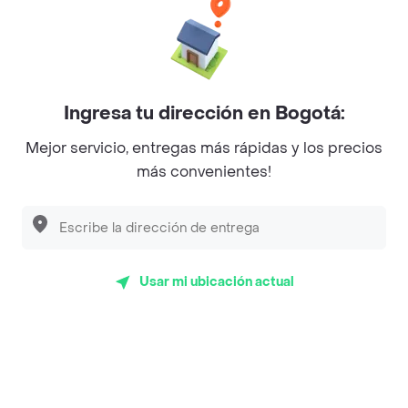
Baskin Robbins
La Cesta
Mercari - Postres
Ingresa tu dirección en Bogotá:
Myriam Camhi Co
Mejor servicio, entregas más rápidas y los precios
Magnifique
más convenientes!
Empanaditas de Pipian - Empanadas
Desayunadero de la 42
Luisa Postres
Usar mi ubicación actual
Sopitas y Frijoladas
Subway