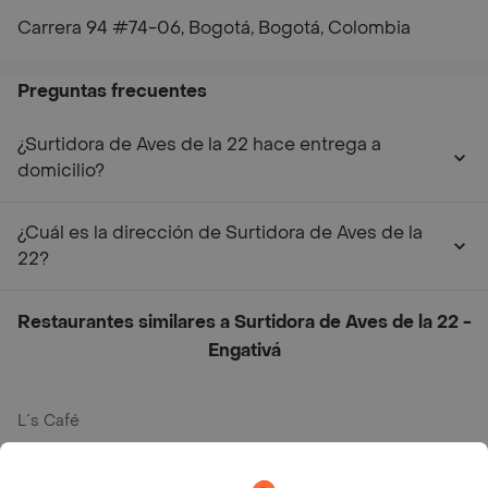
Carrera 94 #74-06, Bogotá, Bogotá, Colombia
Preguntas frecuentes
¿Surtidora de Aves de la 22 hace entrega a
domicilio?
¿Cuál es la dirección de Surtidora de Aves de la
22?
Restaurantes similares a Surtidora de Aves de la 22 -
Engativá
L´s Café
Philippe