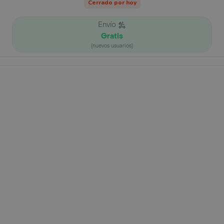
Cerrado por hoy
Envío
Gratis
(nuevos usuarios)