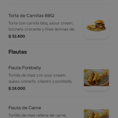
de totopos.
Torta de Carnitas BBQ
Torta con carnita bbq, saour cream,
tocineta crocante y finas láminas de
papa, acompañada de totopos.
$ 32.400
Flautas
Flauta Porkbelly
Tortilla de maíz con sour cream,
queso costeño, cilantro y porkbelly.
$ 24.000
Flauta de Carne
Tortilla de maíz rellena de carne,