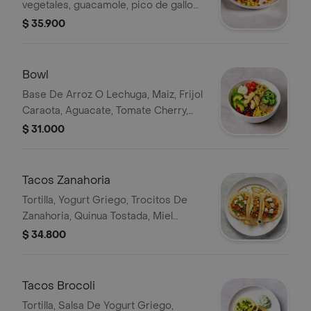
vegetales, guacamole, pico de gallo
de piña o jalapeño, maíz dulce, cebolla
$ 35.900
caramelizada y queso mozzarella.
Bowl
Base De Arroz O Lechuga, Maiz, Frijol
Caraota, Aguacate, Tomate Cherry,
Salsa De Soya, Jengibre, Brocoli Con
$ 31.000
Yogurt Griego Y Quinua Tostada.
Tacos Zanahoria
Tortilla, Yogurt Griego, Trocitos De
Zanahoria, Quinua Tostada, Miel
Agave, Queso Costeno Y Cilantro
$ 34.800
Tacos Brocoli
Tortilla, Salsa De Yogurt Griego,