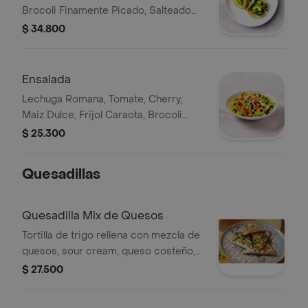
Brocoli Finamente Picado, Salteado
Cremoso De Aguacate Y Cilantro.
$ 34.800
Ensalada
Lechuga Romana, Tomate, Cherry,
Maiz Dulce, Frijol Caraota, Brocoli
Banado En Salsa De Soya Jengibre O
$ 25.300
Yogurt Griego.
Quesadillas
Quesadilla Mix de Quesos
Tortilla de trigo rellena con mezcla de
quesos, sour cream, queso costeño,
tajín y cilantro.
$ 27.500