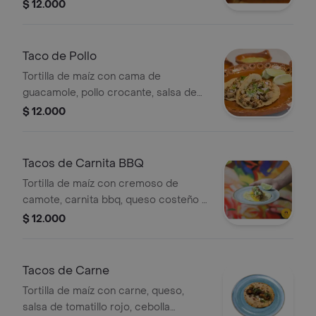
crocante, limón, pico de gallo con
$ 12.000
cilantro, cebolla y tomate.
Taco de Pollo
Tortilla de maíz con cama de
guacamole, pollo crocante, salsa de
tamarindo, coleslaw de zanahoria, col
$ 12.000
y crema.
Tacos de Carnita BBQ
Tortilla de maíz con cremoso de
camote, carnita bbq, queso costeño y
cilantro.
$ 12.000
Tacos de Carne
Tortilla de maíz con carne, queso,
salsa de tomatillo rojo, cebolla