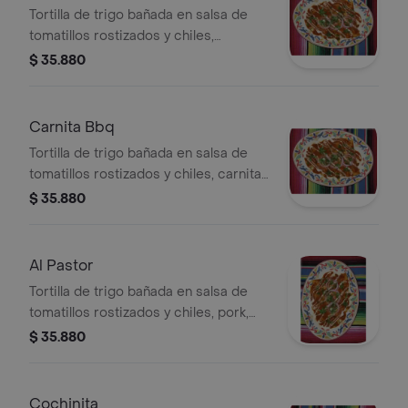
Tortilla de trigo bañada en salsa de
tomatillos rostizados y chiles,
porkbelly, queso mozzarella, pico e
$ 35.880
gallo, salsa agria, anillos de cebolla.
Carnita Bbq
Tortilla de trigo bañada en salsa de
tomatillos rostizados y chiles, carnita
bbq, queso mozzarella, pico e gallo,
$ 35.880
salsa agria, anillos de cebolla.
Al Pastor
Tortilla de trigo bañada en salsa de
tomatillos rostizados y chiles, pork,
queso mozzarella, pico e gallo, salsa
$ 35.880
agria, anillos de cebolla y cilantro.
Cochinita