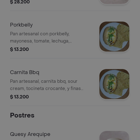
Nachos, Queso Mozarella Maiz,
$ 28.200
Nachos
Porkbelly
Pan artesanal con porkbelly,
mayonesa, tomate, lechuga,
croquetas de queso, salsa de la casa
$ 13.200
y pico de gallo de piña.
Carnita Bbq
Pan artesanal, carnita bbq, sour
cream, tocineta crocante, y finas
laminas de papa.
$ 13.200
Postres
Quesy Arequipe