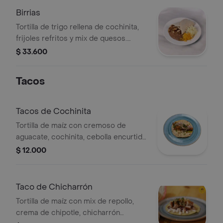
Birrias
Tortilla de trigo rellena de cochinita,
frijoles refritos y mix de quesos.
Acompañada de más queso rallado.
$ 33.600
Tacos
Tacos de Cochinita
Tortilla de maíz con cremoso de
aguacate, cochinita, cebolla encurtida
y cilantro.
$ 12.000
Taco de Chicharrón
Tortilla de maíz con mix de repollo,
crema de chipotle, chicharrón