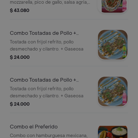
mozzarella, pico de gallo, salsa agria,
cebolla y cilantro + Gaseosa
$ 43.080
Combo Tostadas de Pollo +
Canada Dry Ginger Ale 300 ml
Tostada con frijol refrito, pollo
desmechado y cilantro. + Gaseosa
$ 24.000
Combo Tostadas de Pollo +
Manzana 300 ml
Tostada con frijol refrito, pollo
desmechado y cilantro. + Gaseosa
$ 24.000
Combo el Preferido
Combo con hamburguesa mexicana,