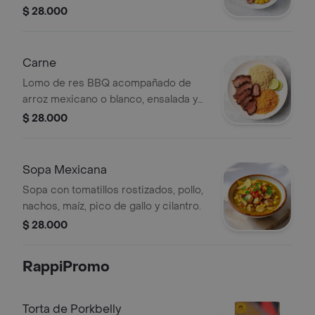
O Yuca Frita.
$ 28.000
Carne
Lomo de res BBQ acompañado de
arroz mexicano o blanco, ensalada y
opción de papas o yuca frita.
$ 28.000
Sopa Mexicana
Sopa con tomatillos rostizados, pollo,
nachos, maíz, pico de gallo y cilantro.
$ 28.000
RappiPromo
Torta de Porkbelly