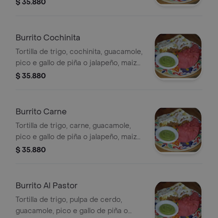
jalapeño, maiz dulce, cebolla
$ 35.880
caramelizada y queso mozzarella..
Burrito Cochinita
Tortilla de trigo, cochinita, guacamole,
pico e gallo de piña o jalapeño, maiz
dulce, cebolla caramelizada y queso
$ 35.880
mozzarella.
Burrito Carne
Tortilla de trigo, carne, guacamole,
pico e gallo de piña o jalapeño, maiz
dulce, cebolla caramelizada y queso
$ 35.880
mozzarella.
Burrito Al Pastor
Tortilla de trigo, pulpa de cerdo,
guacamole, pico e gallo de piña o