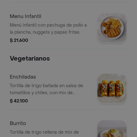
Menu Infantil
Menú infantil con pechuga de pollo a
la plancha, nuggets y papas fritas.
$ 21.600
Vegetarianos
Enchiladas
Tortilla de trigo bañada en salsa de
tomatillos y chiles, con mix de
vegetales, queso mozzarella, pico de
$ 42.100
gallo, salsa agria, anillos de cebolla y
cilantro.
Burrito
Tortilla de trigo rellena de mix de