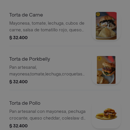
Torta de Carne
Mayonesa, tomate, lechuga, cubos de
carne, salsa de tomatillo rojo, queso
pepper y cebolla caramelizada,
$ 32.400
acompañada de totopos.
Torta de Porkbelly
Pan artesanal,
mayonesa,tomate,lechuga,croquetas
de queso, porkbelly, salsa de la casa y
$ 32.400
pico e gallo de piña.
Torta de Pollo
Pan artesanal con mayonesa, pechuga
crocante, queso cheddar, coleslaw de
col, zanahoria y crema, acompañada
$ 32.400