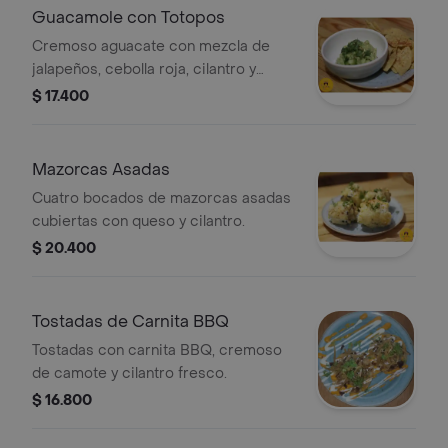
Guacamole con Totopos
Cremoso aguacate con mezcla de
jalapeños, cebolla roja, cilantro y
mezcla de cítricos, acompañados de
$ 17.400
nachos.
Mazorcas Asadas
Cuatro bocados de mazorcas asadas
cubiertas con queso y cilantro.
$ 20.400
Tostadas de Carnita BBQ
Tostadas con carnita BBQ, cremoso
de camote y cilantro fresco.
$ 16.800