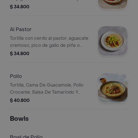
chiles anchos, acompañada de pico
$ 34.800
de gallo y salsa de la casa.
Al Pastor
Tortilla con cerdo al pastor, aguacate
cremoso, pico de gallo de piña o
jalapeño y cilantro.
$ 34.800
Pollo
Tortilla, Cama De Guacamole, Pollo
Crocante, Salsa De Tamarindo Y
Coleslaw.
$ 40.800
Bowls
Bowl de Pollo