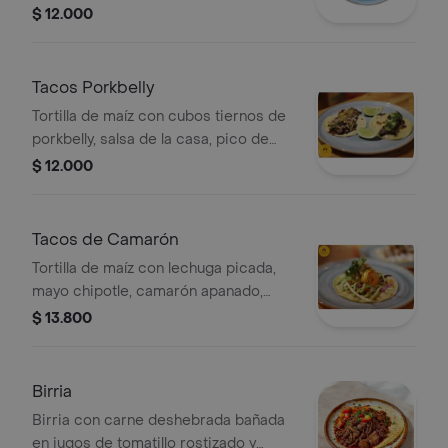
caramelizada y cilantro.
$ 12.000
Tacos Porkbelly
Tortilla de maíz con cubos tiernos de
porkbelly, salsa de la casa, pico de
gallo con piña, cebolla, cilantro y
$ 12.000
tomate.
Tacos de Camarón
Tortilla de maíz con lechuga picada,
mayo chipotle, camarón apanado,
pico de gallo con tomate, cebolla y
$ 13.800
cilantro.
Birria
Birria con carne deshebrada bañada
en jugos de tomatillo rostizado y