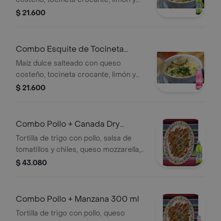
cilantro. + Gaseosa
$ 21.600
Combo Esquite de Tocineta
Crocante + Manzana 300 ml
Maíz dulce salteado con queso
costeño, tocineta crocante, limón y
cilantro. + Gaseosa
$ 21.600
Combo Pollo + Canada Dry
Ginger Ale 300 ml
Tortilla de trigo con pollo, salsa de
tomatillos y chiles, queso mozzarella,
pico de gallo, salsa agria, cebolla y
$ 43.080
cilantro + Gaseosa
Combo Pollo + Manzana 300 ml
Tortilla de trigo con pollo, queso