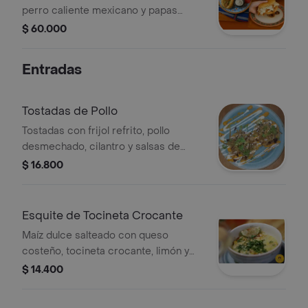
perro caliente mexicano y papas
fritas mexicanas.
$ 60.000
Entradas
Tostadas de Pollo
Tostadas con frijol refrito, pollo
desmechado, cilantro y salsas de
crema y queso.
$ 16.800
Esquite de Tocineta Crocante
Maíz dulce salteado con queso
costeño, tocineta crocante, limón y
cilantro.
$ 14.400