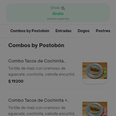
Envío
Gratis
(nuevos usuarios)
Combos by Postobón
Entradas
Dogos
Postres
Combos by Postobón
Combo Tacos de Cochinita
+Canada Dry Ginger Ale 300ml
Tortilla de maíz con cremoso de
aguacate, cochinita, cebolla encurtida
y cilantro. + Gaseosa
$ 19.200
Combo Tacos de Cochinita +
Manzana 300 ml
Tortilla de maíz con cremoso de
aguacate, cochinita, cebolla encurtida