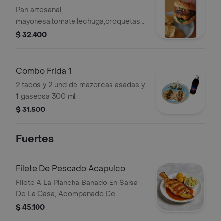
Pan artesanal,
mayonesa,tomate,lechuga,croquetas
de queso, porkbelly, salsa de la casa y
$ 32.400
pico e gallo de piña.
Combo Frida 1
2 tacos y 2 und de mazorcas asadas y
1 gaseosa 300 ml.
$ 31.500
Fuertes
Filete De Pescado Acapulco
Filete A La Plancha Banado En Salsa
De La Casa, Acompanado De
Croquetas De Yuca Y Coleslow.
$ 45.100