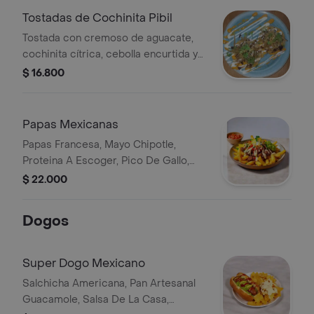
Tostadas de Cochinita Pibil
Tostada con cremoso de aguacate,
cochinita cítrica, cebolla encurtida y
cilantro.
$ 16.800
Papas Mexicanas
Papas Francesa, Mayo Chipotle,
Proteina A Escoger, Pico De Gallo,
Sour Cream, Queso Costeno,
$ 22.000
Guacamole
Dogos
Super Dogo Mexicano
Salchicha Americana, Pan Artesanal
Guacamole, Salsa De La Casa,