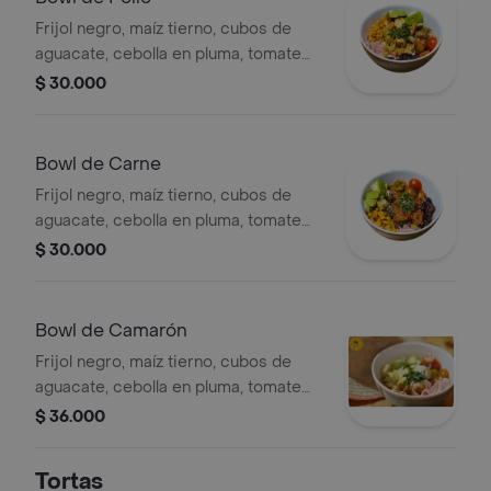
Frijol negro, maíz tierno, cubos de
aguacate, cebolla en pluma, tomate
cherry, cubos de pollo, salsa bbq y
$ 30.000
cilantro.
Bowl de Carne
Frijol negro, maíz tierno, cubos de
aguacate, cebolla en pluma, tomate
cherry, cubos de carne, salsa de
$ 30.000
tomatillo rojo y cilantro.
Bowl de Camarón
Frijol negro, maíz tierno, cubos de
aguacate, cebolla en pluma, tomate
cherry, camarón, crema de limón y
$ 36.000
cilantro.
Tortas