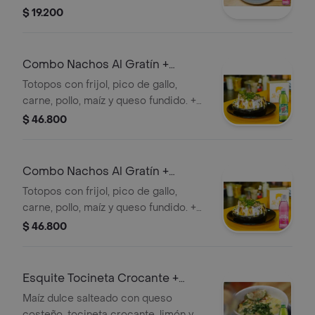
y cilantro. + Gaseosa
$ 19.200
Combo Nachos Al Gratín +
Canada Dry Ginger Ale 300 ml
Totopos con frijol, pico de gallo,
carne, pollo, maíz y queso fundido. +
Gaseosa
$ 46.800
Combo Nachos Al Gratín +
Manzana 300 ml
Totopos con frijol, pico de gallo,
carne, pollo, maíz y queso fundido. +
Gaseosa
$ 46.800
Esquite Tocineta Crocante +
Canada Dry Ginger Ale 300ml
Maíz dulce salteado con queso
costeño, tocineta crocante, limón y