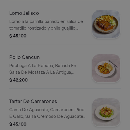
Lomo Jalisco
Lomo a la parrilla bañado en salsa de
tomatillo rostizado y chile guajillo,
acompañado de papas a la francesa y
$ 45.100
coleslaw.
Pollo Cancun
Pechuga A La Plancha, Banada En
Salsa De Mostaza A La Antigua,
Acompanada De Croquetas De Yuca
$ 42.200
Y Coleslaw.
Tartar De Camarones
Cama De Aguacate, Camarones, Pico
E Gallo, Salsa Cremoso De Aguacate
Y Cilantro.
$ 45.100