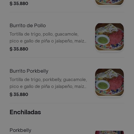
jalapeño, maiz dulce, cebolla
$ 35.880
caramelizada y queso mozzarella.
Burrito de Pollo
Tortilla de trigo, pollo, guacamole,
pico e gallo de piña o jalapeño, maiz
dulce, cebolla caramelizada y queso
$ 35.880
mozzarella.
Burrito Porkbelly
Tortilla de trigo, porkbelly, guacamole,
pico e gallo de piña o jalapeño, maiz
dulce, cebolla caramelizada y queso
$ 35.880
mozzarella.
Enchiladas
Porkbelly