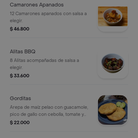
Camarones Apanados
12 Camarones apanados con salsa a
elegir.
$ 46.800
Alitas BBQ
8 Alitas acompañadas de salsa a
elegir.
$ 33.600
Gorditas
Arepa de maíz pelao con guacamole,
pico de gallo con cebolla, tomate y
cilantro,chicharrón, queso costeño y
$ 22.000
proteína a elegir.