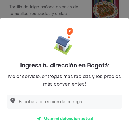
Tortilla de trigo bañada en salsa de
tomatillos rostizados y chiles,
cochinita, queso mozzarella, pico e
$ 35.880
gallo, salsa agria, anillos de cebolla .
Bebidas
Jugo de Corozo
Jugo con sabor a corozo, 16 oz.
Ingresa tu dirección en Bogotá:
$ 9000
Mejor servicio, entregas más rápidas y los precios
más convenientes!
Limonada Natural
Limonada natural, 16 oz.
$ 9000
Usar mi ubicación actual