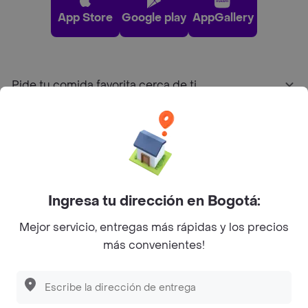
App Store
Google play
AppGallery
Pide tu comida favorita cerca de ti
Categorías
Únete a Rappi
Ingresa tu dirección en Bogotá:
Sobre Rappi
Mejor servicio, entregas más rápidas y los precios
más convenientes!
Facebook
Twitter
Instagram
©
2026
Rappi Inc. All rights reserved.