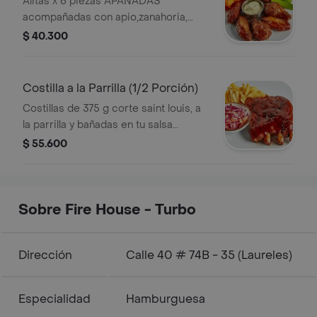
Alitas x 6 piezas APANADAS
acompañadas con apio,zanahoria,
salsa de queso azul + Papas a la
$ 40.300
francesa.
Costilla a la Parrilla (1/2 Porción)
Costillas de 375 g corte saint louis, a
la parrilla y bañadas en tu salsa
preferida + Coleslaw + Papas a la
$ 55.600
francesa.
Sobre Fire House - Turbo
Dirección
Calle 40 # 74B - 35 (Laureles)
Especialidad
Hamburguesa