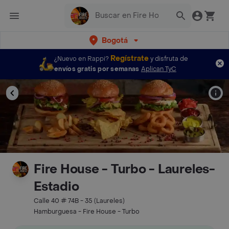
Bogotá
Regístrate
¿Nuevo en Rappi?
y disfruta de
envíos gratis por semanas
Aplican TyC
Fire House - Turbo - Laureles-
Estadio
Calle 40 # 74B - 35 (Laureles)
Hamburguesa - Fire House - Turbo