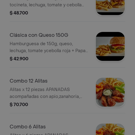
tocineta, lechuga, tomate y cebolla
roja + Papas a la francesa.
$ 48.700
Clásica con Queso 150G
Hamburguesa de 150g, queso,
lechuga, tomate ycebolla roja + Papas
a la francesa.
$ 42.900
Combo 12 Alitas
Alitas x 12 piezas APANADAS
acompañadas con apio,zanahoria,
salsa de queso azul + Papas a la
$ 70.700
francesa.
Combo 6 Alitas