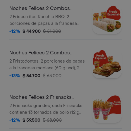
Noches Felices 2 Combos
Frisburritos
2 Frisburritos Ranch o BBQ, 2
porciones de papas a la francesa
mediana (60 g und) y 2 gaseosas (325
-12%
$ 44.900
$ 51.000
ml)
Noches Felices 2 Combos
Fristodontes
2 Fristodontes, 2 porciones de papas
a la francesa mediana (60 g und), 2
gaseosas (325 ml und). Escoge entre
-13%
$ 54.700
$ 63.000
búfalo Sriracha, BBQ, salsa Frisby o
coreana
Noches Felices 2 Frisnacks
grandes en ca
2 Frisnacks grandes, cada Frisnacks
contiene 13 tornados de pollo (12 g
und), papas a la francesa grande (100
-12%
$ 59.500
$ 68.000
g )y gaseosa (470 ml)