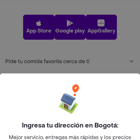
App Store
Google play
AppGallery
Pide tu comida favorita cerca de ti
Categorías
Únete a Rappi
Sobre Rappi
Ingresa tu dirección en Bogotá:
Mejor servicio, entregas más rápidas y los precios
Facebook
Twitter
Instagram