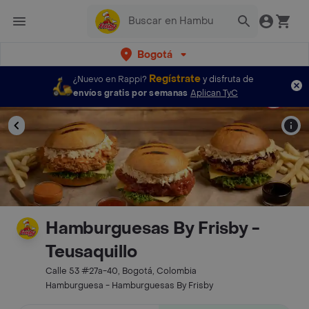
Bogotá
Regístrate
¿Nuevo en Rappi?
y disfruta de
envíos gratis por semanas
Aplican TyC
Hamburguesas By Frisby -
Teusaquillo
Calle 53 #27a-40, Bogotá, Colombia
Hamburguesa - Hamburguesas By Frisby