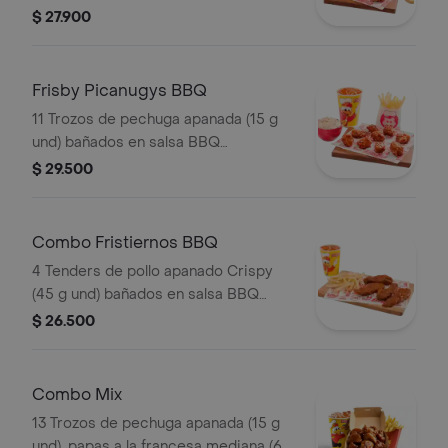
g), ensalada de repollo personal (145
$ 27.900
g) y gaseosa (325 ml)
Frisby Picanugys BBQ
11 Trozos de pechuga apanada (15 g
und) bañados en salsa BBQ
ligeramente picante, papas a la
$ 29.500
francesa mediana (60 g), ensalada de
repollo personal (145 g) y gaseosa
(325 ml)
Combo Fristiernos BBQ
4 Tenders de pollo apanado Crispy
(45 g und) bañados en salsa BBQ
ligeramente picante, papas a la
$ 26.500
francesa mediana (60 g) y gaseosa
(325 ml)
Combo Mix
13 Trozos de pechuga apanada (15 g
und), papas a la francesa mediana (60