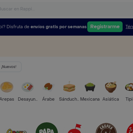
Registrarme
pi?
Disfruta de
envíos gratis por semanas
Tér
¡Nuevos!
Arepas
Desayunos
Árabe
Sánduches
Mexicana
Asiática
Típ