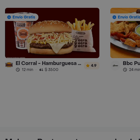
Envío Gratis
Envío Grati
El Corral - Hamburguesa - Turbo
Bbc P
4.9
12 min
·
$ 3500
24 mi