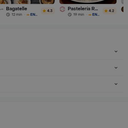
Bagatelle
Pastelería Romannoti
4.3
4.2
12 min
·
ENVÍO GRATIS
19 min
·
ENVÍO GRATIS