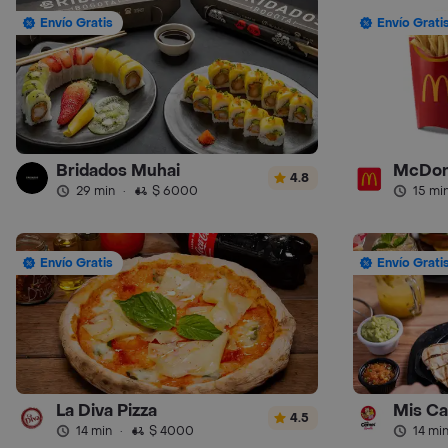
Envío Gratis
Envío Grati
Bridados Muhai
McDon
4.8
29 min
·
$ 6000
15 mi
Envío Gratis
Envío Grati
La Diva Pizza
Mis Ca
4.5
14 min
·
$ 4000
14 mi