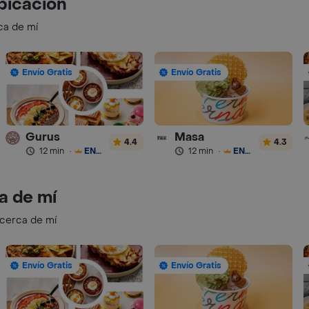
bicación
ca de mí
Envío Gratis
Envío Gratis
Gurus
Masa
4.4
4.3
12 min
·
ENVÍO GRATIS
12 min
·
ENVÍO GRATIS
a de mí
 cerca de mí
Envío Gratis
Envío Gratis