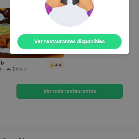
s
Ver restaurantes disponibles
ub
4.6
n
·
$ 5500
Ver más restaurantes