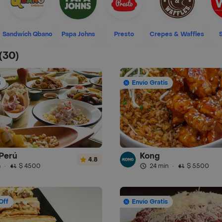
Sandwich Qbano
Papa Johns
Presto
Crepes & Waffles
(30)
s
Envío Gratis
Perú
Kong
4.8
n
·
$ 4500
24 min
·
$ 5500
Off
Envío Gratis