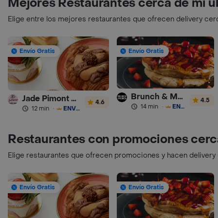
Mejores Restaurantes cerca de mi u
Elige entre los mejores restaurantes que ofrecen delivery cer
Envío Gratis
Envío Gratis
Brunch & Munch
Jade Pimont Pâtisserie
4.5
4.6
14 min
·
ENVÍO GRATIS
12 min
·
ENVÍO GRATIS
Restaurantes con promociones cerc
Elige restaurantes que ofrecen promociones y hacen delivery
Envío Gratis
Envío Gratis