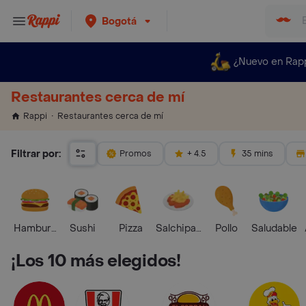
Bogotá
¿Nuevo en Rap
Restaurantes cerca de mí
Restaurantes cerca de mí
Rappi
Filtrar por:
Promos
+ 4.5
35 mins
Hamburguesa
Sushi
Pizza
Salchipapas
Pollo
Saludable
¡Los 10 más elegidos!