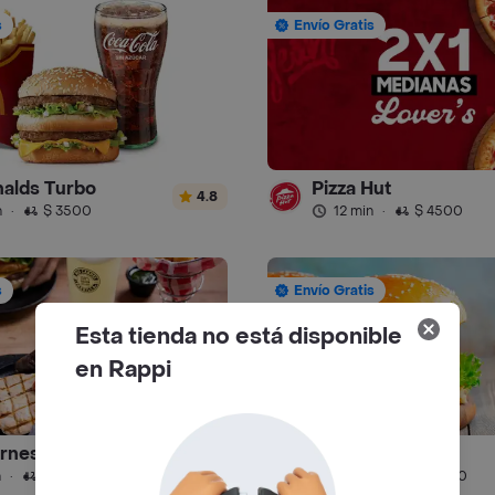
s
Envío Gratis
alds Turbo
Pizza Hut
4.8
n
·
$ 3500
12 min
·
$ 4500
s
Envío Gratis
Esta tienda no está disponible
en Rappi
rnes Parrilla
Mr Bross
4.5
n
·
$ 4000
24 min
·
$ 6000