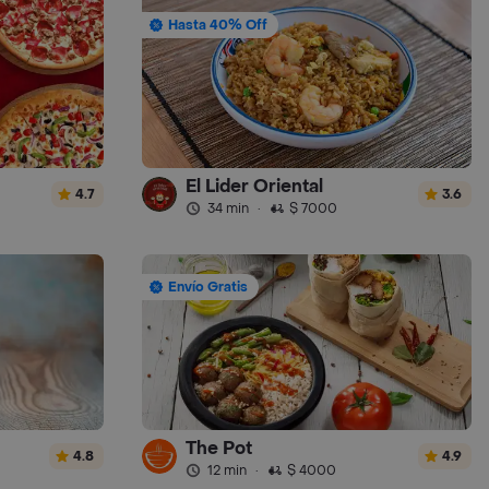
Hasta 40% Off
El Lider Oriental
4.7
3.6
34 min
·
$ 7000
Envío Gratis
The Pot
4.8
4.9
12 min
·
$ 4000