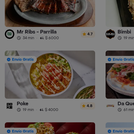
Mr Ribs - Parrilla
Bimbi
4.7
34 min
·
$ 6000
19 mi
Envío Gratis
Envío Grati
Poke
Da Que
4.8
19 min
·
$ 4000
61 mi
Envío Gratis
Envío Grati