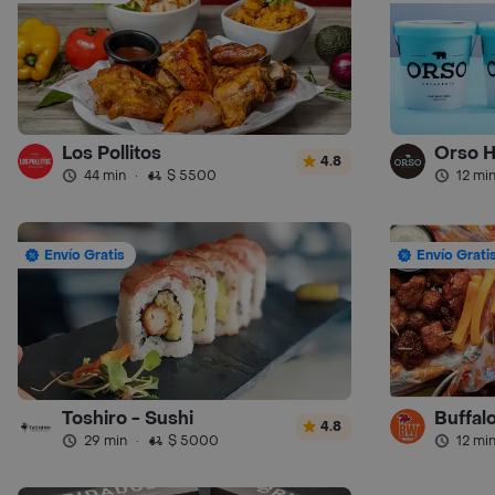
Los Pollitos
Orso H
4.8
44 min
·
$ 5500
12 mi
Envío Gratis
Envío Grati
Toshiro - Sushi
Buffalo
4.8
29 min
·
$ 5000
12 mi