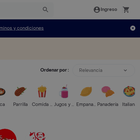
Ingreso
minos y condiciones
Ordenar por :
Relevancia
ica
Parrilla
Comida Rápida
Jugos y Batidos
Empanadas
Panadería
Italiana