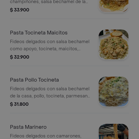
champiñones, salsa bechamel de la
casa, parmesano y perejil.
$ 33.900
Pasta Tocineta Maicitos
Fideos delgados con salsa bechamel
como apoyo, tocineta, maicitos,
parmesano y perejil.
$ 32.900
Pasta Pollo Tocineta
Fideos delgados con salsa bechamel
de la casa, pollo, tocineta, parmesano
y perejil.
$ 31.800
Pasta Marinero
Fideos delgados con camarones,