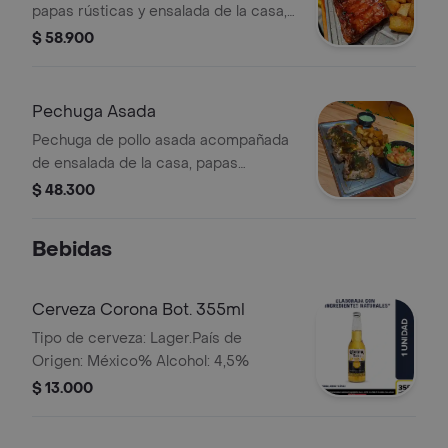
papas rústicas y ensalada de la casa,
350 gr.
$ 58.900
Pechuga Asada
Pechuga de pollo asada acompañada
de ensalada de la casa, papas
rústicas y salsa verde.
$ 48.300
Bebidas
Cerveza Corona Bot. 355ml
Tipo de cerveza: Lager.País de
Origen: México% Alcohol: 4,5%
$ 13.000