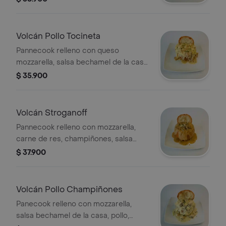
perejil.
Volcán Pollo Tocineta
Pannecook relleno con queso
mozzarella, salsa bechamel de la casa,
pollo, tocineta, parmesano y perejil.
$ 35.900
Volcán Stroganoff
Pannecook relleno con mozzarella,
carne de res, champiñones, salsa
bechamel de la casa, parmesano y
$ 37.900
perejil.
Volcán Pollo Champiñones
Panecook relleno con mozzarella,
salsa bechamel de la casa, pollo,