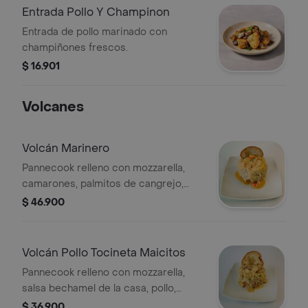
Entrada Pollo Y Champinon
Entrada de pollo marinado con
champiñones frescos.
$ 16.901
Volcanes
Volcán Marinero
Pannecook relleno con mozzarella,
camarones, palmitos de cangrejo,
salsa marinera de la casa, parmesano
$ 46.900
y perejil.
Volcán Pollo Tocineta Maicitos
Pannecook relleno con mozzarella,
salsa bechamel de la casa, pollo,
maicitos, tocineta, parmesano y
$ 36.900