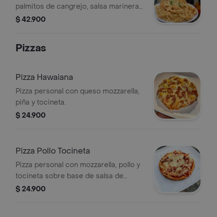
palmitos de cangrejo, salsa marinera
de la casa, parmesano y perejil.
$ 42.900
Pizzas
Pizza Hawaiana
Pizza personal con queso mozzarella,
piña y tocineta.
$ 24.900
Pizza Pollo Tocineta
Pizza personal con mozzarella, pollo y
tocineta sobre base de salsa de
tomate.
$ 24.900