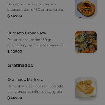
Burgetto Españoleira con pan
artesanal, carne 180 gr, mozzarella,
chicharrón carnudo, plátano, lechuga,
$ 34.900
tomate, salsa de la casa y papas
rústicas.
Burgetto Españoleza
Pan artesanal, carne 180 gr,
chicharrón, champiñones, salsa de
ajo, cebolla, tocineta, mozzarella,
$ 42.900
salsas de la casa y papas rústicas.
Gratinados
Gratinado Marinero
Pan ciabatta con queso mozzarella,
camarones, palmitos de cangrejo,
salsa marinera de la casa, parmesano
$ 44.900
y perejil.