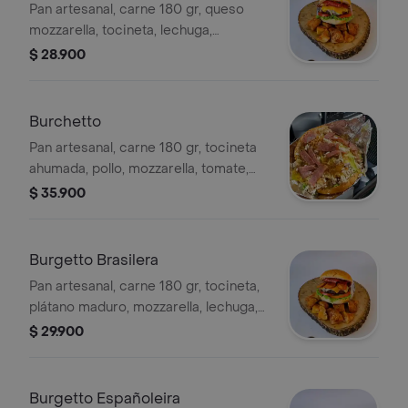
Pan artesanal, carne 180 gr, queso
mozzarella, tocineta, lechuga,
tomates, salsas de la casa y papas
$ 28.900
rústicas.
Burchetto
Pan artesanal, carne 180 gr, tocineta
ahumada, pollo, mozzarella, tomate,
lechuga, ripio de papa, salsa de piña,
$ 35.900
salsas de la casa y papas rústicas.
Burgetto Brasilera
Pan artesanal, carne 180 gr, tocineta,
plátano maduro, mozzarella, lechuga,
tomate, salsas de la casa y papas
$ 29.900
rústicas.
Burgetto Españoleira