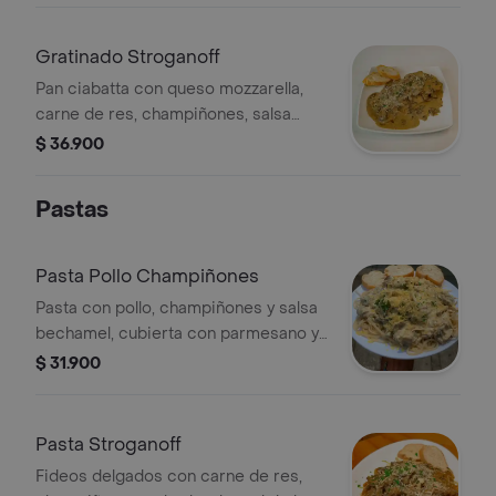
Gratinado Stroganoff
Pan ciabatta con queso mozzarella,
carne de res, champiñones, salsa
bechamel de la casa, parmesano y
$ 36.900
perejil.
Pastas
Pasta Pollo Champiñones
Pasta con pollo, champiñones y salsa
bechamel, cubierta con parmesano y
perejil. Incluye pan.
$ 31.900
Pasta Stroganoff
Fideos delgados con carne de res,