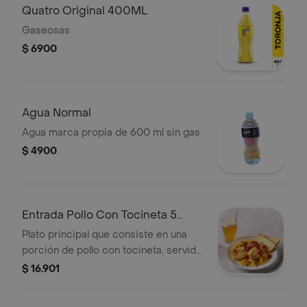
Quatro Original 400ML
Gaseosas
$ 6900
Agua Normal
Agua marca propia de 600 ml sin gas
$ 4900
Entrada Pollo Con Tocineta 5
Panes
Plato principal que consiste en una
porción de pollo con tocineta, servido
como entrada o plato fuerte junto a
$ 16.901
cinco unidades de pan.