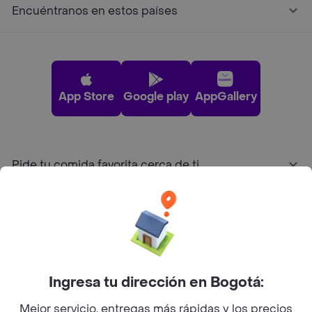
Encuéntranos en estos países
App Store
Google play
AppGallery
Pide tu comida favorita cerca de ti
Categorías
Únete a Rappi
Ingresa tu dirección en Bogotá:
Sobre Rappi
Mejor servicio, entregas más rápidas y los precios