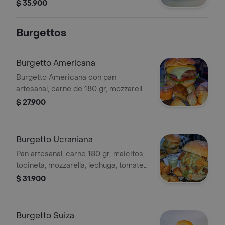
champiñones, parmesano y perejil.
$ 35.900
Burgettos
Burgetto Americana
Burgetto Americana con pan
artesanal, carne de 180 gr, mozzarella,
lechuga, cebolla morada, tomates,
$ 27.900
salsas de la casa y papas rústicas.
Burgetto Ucraniana
Pan artesanal, carne 180 gr, maicitos,
tocineta, mozzarella, lechuga, tomate,
salsas de la casa y papas rústicas.
$ 31.900
Burgetto Suiza