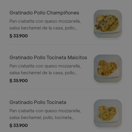
Gratinado Pollo Champiñones
Pan ciabatta con queso mozzarella,
salsa bechamel de la casa, pollo,
champiñones, parmesano y perejil.
$ 33.900
Gratinado Pollo Tocineta Maicitos
Pan ciabatta con queso mozzarella,
salsa bechamel de la casa, pollo,
tocineta, maicitos, parmesano y
$ 35.900
perejil.
Gratinado Pollo Tocineta
Pan ciabatta con queso mozzarella,
salsa bechamel, pollo, tocineta,
parmesano y perejil.
$ 33.900