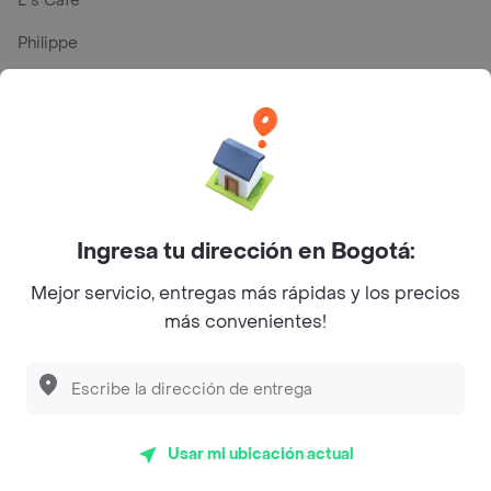
L´s Café
Philippe
Baskin Robbins
La Cesta
Mercari - Postres
Myriam Camhi Co
Ingresa tu dirección en Bogotá:
Magnifique
Mejor servicio, entregas más rápidas y los precios
Empanaditas de Pipian - Empanadas
más convenientes!
Desayunadero de la 42
Luisa Postres
Sopitas y Frijoladas
Usar mi ubicación actual
Subway