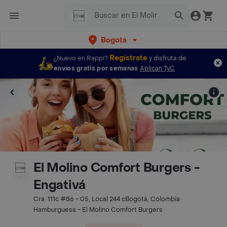
Bogotá
Regístrate
¿Nuevo en Rappi?
y disfruta de
envíos gratis por semanas
Aplican TyC
El Molino Comfort Burgers -
Engativá
Cra. 111c #86 - 05, Local 244 cBogotá, Colombia
Hamburguesa - El Molino Comfort Burgers