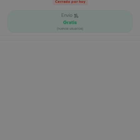
Cerrado por hoy
Envío
Gratis
(nuevos usuarios)