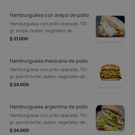
Hamburguesa con arepa de pollo
Hamburguesa con pollo apanado, 110
gr, arepa, queso, vegetales de
temporada y salsas de la casa.
$ 21.000
Hamburguesa mexicana de pollo
Hamburguesa con pollo apanado, 110
gr, pan brioche, queso, vegetales de
temporada, salsas de la casa,
$ 24.000
tocineta, carne picada, frijol y ají.
Hamburguesa argentina de pollo
Hamburguesa con pollo apanado, 110
gr, pan brioche, queso, vegetales de
temporada, salsas de la casa, chorizo
$ 24.000