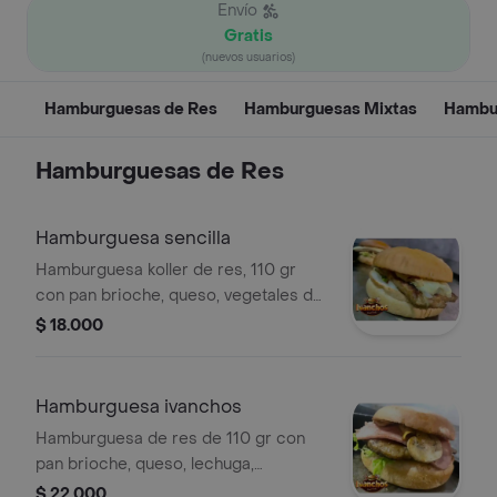
Envío
Gratis
(nuevos usuarios)
Hamburguesas de Res
Hamburguesas Mixtas
Hambur
Hamburguesas de Res
Hamburguesa sencilla
Hamburguesa koller de res, 110 gr
con pan brioche, queso, vegetales de
temporada y salsas de la casa.
$ 18.000
Hamburguesa ivanchos
Hamburguesa de res de 110 gr con
pan brioche, queso, lechuga,
champiñones, jamón y salsas
$ 22.000