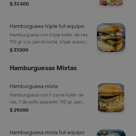
vegetales de temporada y salsas de la
$ 33.500
casa.
Hamburguesa triple full equipo
Hamburguesa con triple koller de res,
110 gr c/u, pan brioche, triple queso,
vegetales de temporada, salsa de
$ 37.000
champiñones y jamón.
Hamburguesas Mixtas
Hamburguesa mixta
Hamburguesa con 1 carne koller de
res, 1 de pollo apanado, 110 gr, pan
brioche, tocineta, queso, vegetales de
$ 29.000
temporada y salsas de la casa.
Hamburguesa mixta full equipo