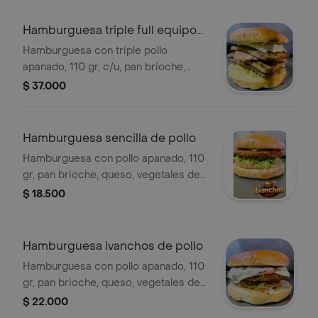
Hamburguesa triple full equipo
de pollo
Hamburguesa con triple pollo
apanado, 110 gr, c/u, pan brioche,
triple queso, vegetales de temporada,
$ 37.000
salsa de champiñones y jamón.
Hamburguesa sencilla de pollo
Hamburguesa con pollo apanado, 110
gr, pan brioche, queso, vegetales de
temporada y salsas de la casa.
$ 18.500
Hamburguesa ivanchos de pollo
Hamburguesa con pollo apanado, 110
gr, pan brioche, queso, vegetales de
temporada, salsas de de champiñón y
$ 22.000
jamón.