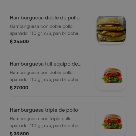
y chimichurri.
Hamburguesa doble de pollo
Hamburguesa con doble pollo
apanado, 110 gr, c/u, pan brioche,
doble queso, vegetales de temporada
$ 25.500
y salsas de la casa.
Hamburguesa full equipo de
pollo
Hamburguesa con doble pollo
apanado, 110 gr, c/u, pan brioche,
doble queso, vegetales de
$ 27.000
temporada, salsas de champiñones y
jamón.
Hamburguesa triple de pollo
Hamburguesa con triple pollo
apanado, 110 gr, c/u, pan brioche,
triple queso, vegetales de temporada
$ 33.500