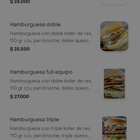
temporada, salsas de la casa, chorizo
$ 24.000
y chimichurri.
Hamburguesa doble
Hamburguesa con doble koller de res,
110 gr c/u, pan brioche, doble queso,
vegetales de temporada y salsas de la
$ 25.500
casa.
Hamburguesa full equipo
Hamburguesa con doble koller de res,
110 gr c/u, pan brioche, doble queso,
vegetales de temporada, salsas de
$ 27.000
champiñones y jamón.
Hamburguesa triple
Hamburguesa con triple koller de res,
110 gr c/u, pan brioche, triple queso,