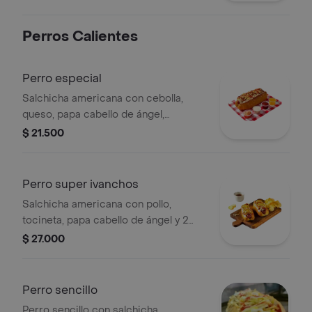
y salsas de la casa.
Perros Calientes
Perro especial
Salchicha americana con cebolla,
queso, papa cabello de ángel,
tocineta y 1 huevo de codorniz y
$ 21.500
salsas de la casa.
Perro super ivanchos
Salchicha americana con pollo,
tocineta, papa cabello de ángel y 2
huevos de codorniz.
$ 27.000
Perro sencillo
Perro sencillo con salchicha