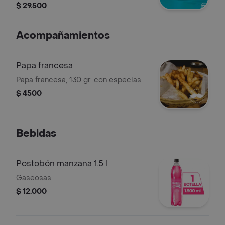
codorniz.
$ 29.500
Acompañamientos
Papa francesa
Papa francesa, 130 gr. con especias.
$ 4500
Bebidas
Postobón manzana 1.5 l
Gaseosas
$ 12.000