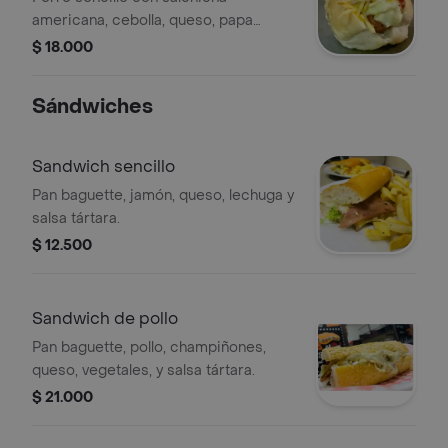
americana, cebolla, queso, papa
cabello de ángel y salsas de la casa.
$ 18.000
Sándwiches
Sandwich sencillo
Pan baguette, jamón, queso, lechuga y
salsa tártara.
$ 12.500
Sandwich de pollo
Pan baguette, pollo, champiñones,
queso, vegetales, y salsa tártara.
$ 21.000