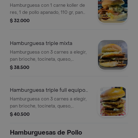
Hamburguesa con 1 carne koller de
res, 1 de pollo apanado, 110 gr, pan
brioche, tocineta, queso, vegetales de
$ 32.000
temporada, salsa de champiñones y
jamón.
Hamburguesa triple mixta
Hamburguesa con 3 carnes a elegir,
pan brioche, tocineta, queso,
vegetales de temporada y salsa de la
$ 38.500
casa.
Hamburguesa triple full equipo
mixta
Hamburguesa con 3 carnes a elegir,
pan brioche, tocineta, queso,
vegetales de temporada, salsa de
$ 40.500
champiñones y jamón.
Hamburguesas de Pollo