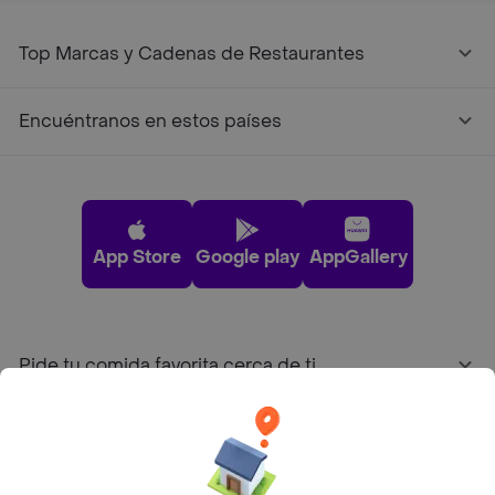
Top Marcas y Cadenas de Restaurantes
Encuéntranos en estos países
App Store
Google play
AppGallery
Pide tu comida favorita cerca de ti
Categorías