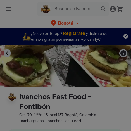
Bogotá
Regístrate
¿Nuevo en Rappi?
y disfruta de
envíos gratis por semanas
Aplican TyC
Ivanchos Fast Food -
Fontibón
Cra. 70 #22d-15 local 137, Bogotá, Colombia
Hamburguesa - Ivanchos Fast Food