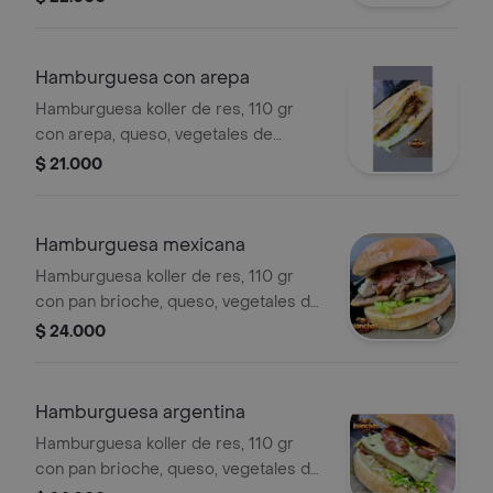
especiales.
Hamburguesa con arepa
Hamburguesa koller de res, 110 gr
con arepa, queso, vegetales de
temporada y salsas de la casa.
$ 21.000
Hamburguesa mexicana
Hamburguesa koller de res, 110 gr
con pan brioche, queso, vegetales de
temporada, salsas de la casa,
$ 24.000
tocineta, carne picada, frijol y ají.
Hamburguesa argentina
Hamburguesa koller de res, 110 gr
con pan brioche, queso, vegetales de