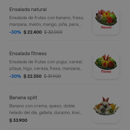
Ensalada natural
Ensalada de frutas con banano, fresa,
manzana, melón, mango, piña, pera,
kiwi, pitaya, higo, cereza, fresa,
-30%
$ 22.400
$ 32.000
manzana, durazno, uva y galleta,
porción personal.
Ensalada fitness
Ensalada de frutas con yogur, cereal,
pitaya, higo, cereza, fresa, manzana,
kiwi y uva, porción personal.
-30%
$ 22.350
$ 31.900
Banana split
Banano con crema, queso, doble
helado del día, galleta, durazno, kiwi,
pitaya, higo, cereza y fresa, porción
$ 33.900
personal.