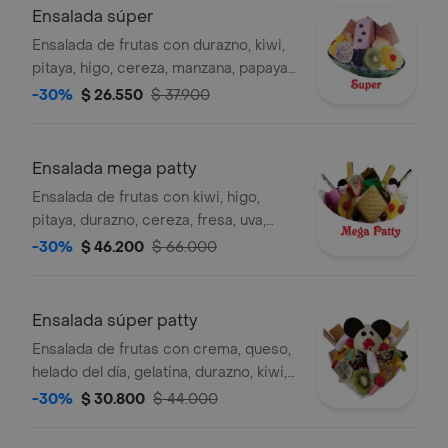
Ensalada súper
Ensalada de frutas con durazno, kiwi,
pitaya, higo, cereza, manzana, papaya,
mango, galleta y helado de galleta,
-30%
$ 26.550
$ 37.900
porción personal.
Ensalada mega patty
Ensalada de frutas con kiwi, higo,
pitaya, durazno, cereza, fresa, uva,
manzana, gomas, masmelo, pepitas
-30%
$ 46.200
$ 66.000
de colores, uvas pasas, crema, queso
doble, bolas de helado del día,
gelatina, galleta y brownie, porción
Ensalada súper patty
personal.
Ensalada de frutas con crema, queso,
helado del día, gelatina, durazno, kiwi,
pitaya, higo, cereza, fresas, manzana,
-30%
$ 30.800
$ 44.000
galleta oreo, gomitas, masmelos y
pepitas de colores, porción personal.