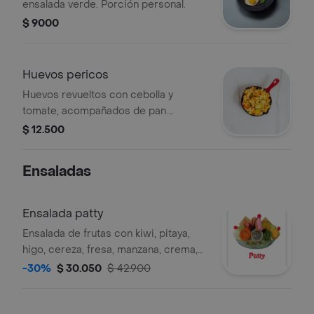
ensalada verde. Porción personal.
$ 9000
Huevos pericos
Huevos revueltos con cebolla y
tomate, acompañados de pan.
Porción personal.
$ 12.500
Ensaladas
Ensalada patty
Ensalada de frutas con kiwi, pitaya,
higo, cereza, fresa, manzana, crema,
queso, doble bola de helado del dia y
-30%
$ 30.050
$ 42.900
galleta, porción personal.