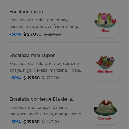
Ensalada mixta
Ensalada de frutas con papaya,
banano, manzana, uva, fresa, mango,
coco, queso, manzana verde, 1 bola
-30%
$ 23.050
$ 32.900
de helado del día, cereza y galleta,
porción personal.
Ensalada mini súper
Ensalada de fruta con kiwi, durazno,
pitaya, higo, cereza, manzana, 1 bola
de helado del día y 1 galleta, porción
-30%
$ 19.550
$ 27.900
personal.
Ensalada corriente Dia de la
Madre
Ensalada con papaya, banano,
manzana, melón, fresa, mango, crema
y queso.
-30%
$ 19.550
$ 27.900