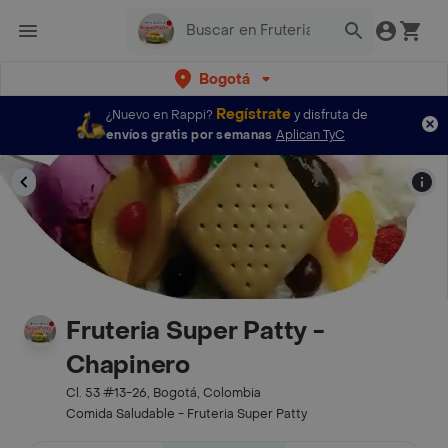
Bogotá
Regístrate
¿Nuevo en Rappi?
y disfruta de
envíos gratis por semanas
Aplican TyC
Fruteria Super Patty -
Chapinero
Cl. 53 #13-26, Bogotá, Colombia
Comida Saludable - Fruteria Super Patty