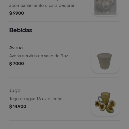
acompañamiento o para decorar
postres.
$ 9900
Bebidas
Avena
Avena servida en vaso de 9oz.
$ 7000
Jugo
Jugo en agua 16 oz o leche.
$ 14.900