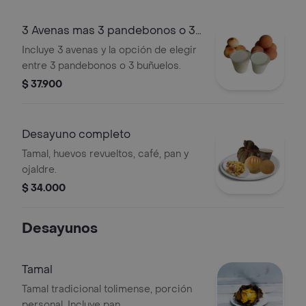
3 Avenas mas 3 pandebonos o 3
buñuelos
Incluye 3 avenas y la opción de elegir
entre 3 pandebonos o 3 buñuelos.
$ 37.900
Desayuno completo
Tamal, huevos revueltos, café, pan y
ojaldre.
$ 34.000
Desayunos
Tamal
Tamal tradicional tolimense, porción
personal. Incluye pan.