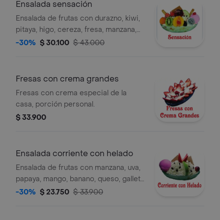
Ensalada sensación
Ensalada de frutas con durazno, kiwi,
pitaya, higo, cereza, fresa, manzana,
gelatina, crema, queso, helado del día,
-30%
$ 30.100
$ 43.000
2 barquillos y galleta, porción
personal.
Fresas con crema grandes
Fresas con crema especial de la
casa, porción personal.
$ 33.900
Ensalada corriente con helado
Ensalada de frutas con manzana, uva,
papaya, mango, banano, queso, galleta
y 1 bola de helado del día, porción
-30%
$ 23.750
$ 33.900
personal.