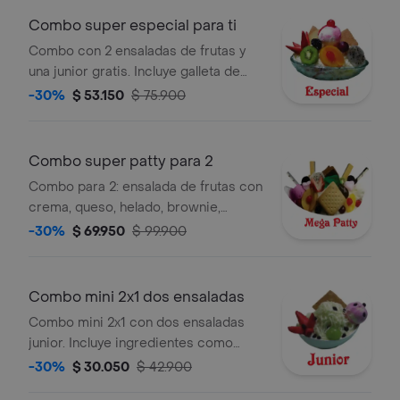
Combo super especial para ti
Combo con 2 ensaladas de frutas y
una junior gratis. Incluye galleta de
helado, fresas, kiwi, durazno, cereza y
-30%
$ 53.150
$ 75.900
galleta.
Combo super patty para 2
Combo para 2: ensalada de frutas con
crema, queso, helado, brownie,
galleta, kiwi, pitaya, durazno, cerezas,
-30%
$ 69.950
$ 99.900
masmelos, gomas, gelatina, pepitas.
Incluye 2 jugos de fresa y 2
pandebonos.
Combo mini 2x1 dos ensaladas
Combo mini 2x1 con dos ensaladas
junior. Incluye ingredientes como
helado, fresa, uva y galleta.
-30%
$ 30.050
$ 42.900