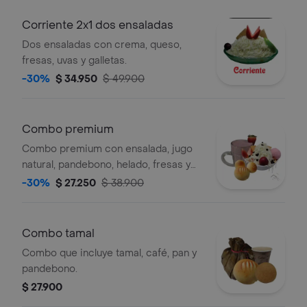
Corriente 2x1 dos ensaladas
Dos ensaladas con crema, queso,
fresas, uvas y galletas.
-30%
$ 34.950
$ 49.900
Combo premium
Combo premium con ensalada, jugo
natural, pandebono, helado, fresas y
queso rallado.
-30%
$ 27.250
$ 38.900
Combo tamal
Combo que incluye tamal, café, pan y
pandebono.
$ 27.900