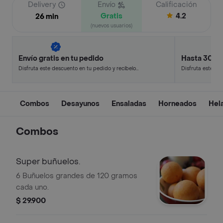
Delivery
Envío
Calificación
Gratis
4.2
26 min
(nuevos usuarios)
Envío gratis en tu pedido
Hasta 30% 
Disfruta este descuento en tu pedido y recíbelo
Disfruta este de
en minutos.
en minutos.
Combos
Desayunos
Ensaladas
Horneados
Hel
Combos
Super buñuelos.
6 Buñuelos grandes de 120 gramos
cada uno.
$ 29.900