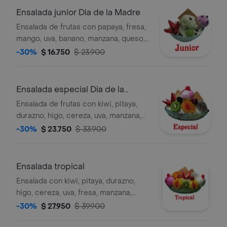
Ensalada junior Dia de la Madre
Ensalada de frutas con papaya, fresa,
mango, uva, banano, manzana, queso, 1
bola de helado del día y 1 galleta,
-30%
$ 16.750
$ 23.900
porción personal.
Ensalada especial Dia de la
Madre
Ensalada de frutas con kiwi, pitaya,
durazno, higo, cereza, uva, manzana,
fresa, galleta y helado del día, porción
-30%
$ 23.750
$ 33.900
personal.
Ensalada tropical
Ensalada con kiwi, pitaya, durazno,
higo, cereza, uva, fresa, manzana,
crema, queso y doble bola de helado
-30%
$ 27.950
$ 39.900
del día, porción personal.