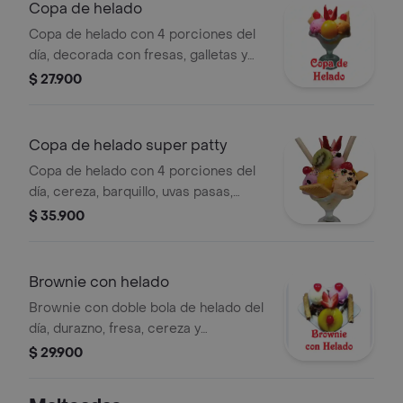
Copa de helado
Copa de helado con 4 porciones del
día, decorada con fresas, galletas y
cerezas.
$ 27.900
Copa de helado super patty
Copa de helado con 4 porciones del
día, cereza, barquillo, uvas pasas,
fresas, kiwi y confites de colores.
$ 35.900
Brownie con helado
Brownie con doble bola de helado del
día, durazno, fresa, cereza y
barquillos. Porción personal.
$ 29.900