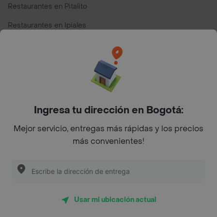
Restaurantes en Pitalito
Restaurantes en Ipiales
Restaurantes en San Andres
Restaurantes cerca de mi para pedir Comida a Domicilio -
Top Marcas y Cadenas de Restaurantes
Ingresa tu dirección en Bogotá:
Encuéntranos en estos países
Mejor servicio, entregas más rápidas y los precios
más convenientes!
App Store
Google play
AppGallery
Usar mi ubicación actual