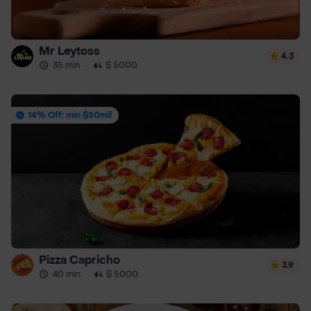
Mr Leytoss
4.3
35 min
·
$ 5000
14% Off: mín $50mil
Pizza Capricho
3.9
40 min
·
$ 5000