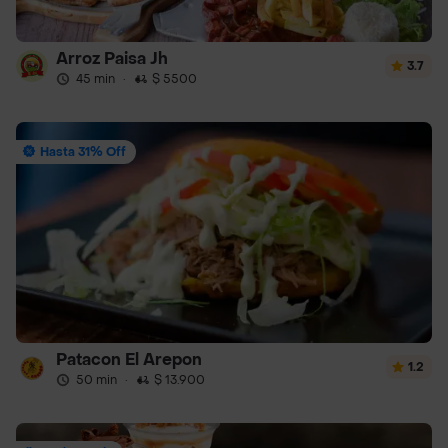
Arroz Paisa Jh
3.7
45 min
·
$ 5500
Hasta 31% Off
Patacon El Arepon
1.2
50 min
·
$ 13.900