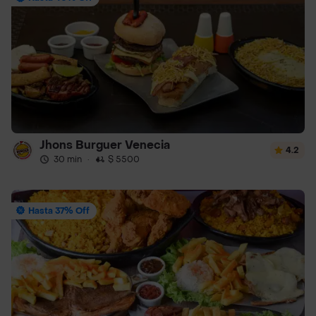
Jhons Burguer Venecia
4.2
30 min
·
$ 5500
Hasta 37% Off