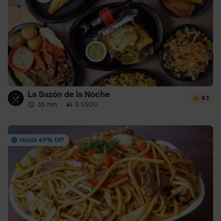
La Sazón de la Noche
4.1
35 min
·
$ 5500
Hasta 49% Off