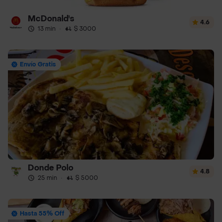
McDonald's
4.6
13 min
·
$ 3000
Envío Gratis
Donde Polo
4.8
25 min
·
$ 5000
Hasta 55% Off