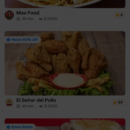
Mao Food
4
35 min
·
$ 5500
Hasta 40% Off
El Señor del Pollo
3.9
40 min
·
$ 5500
Envío Gratis