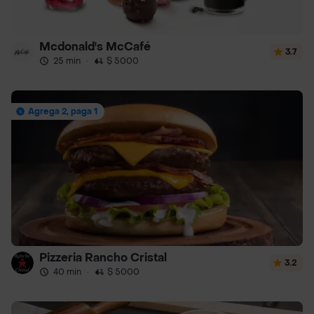
Mcdonald's McCafé
3.7
25 min
·
$ 5000
Agrega 2, paga 1
Pizzeria Rancho Cristal
3.2
40 min
·
$ 5000