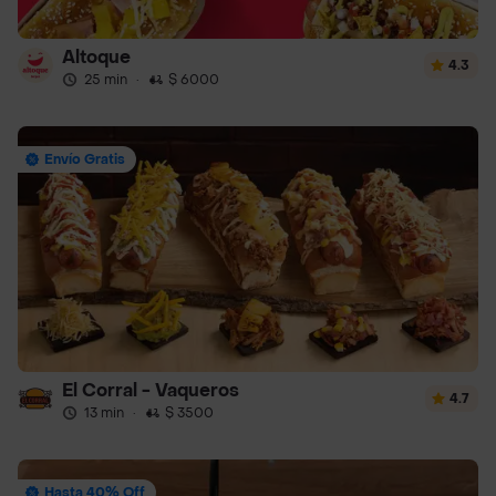
Altoque
4.3
25 min
·
$ 6000
Envío Gratis
El Corral - Vaqueros
4.7
13 min
·
$ 3500
Hasta 40% Off