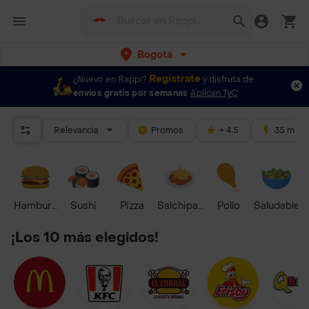
Bogotá
Regístrate
¿Nuevo en Rappi?
y disfruta de
envíos gratis por semanas
Aplican TyC
Relevancia
Promos
+ 4.5
35 mins
Hamburguesa
Sushi
Pizza
Salchipapas
Pollo
Saludable
¡Los 10 más elegidos!