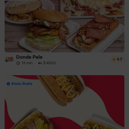
Donde Pele
4.7
15 min
·
$ 4500
Envío Gratis