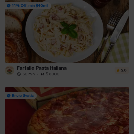
14% Off: mín $40mil
Farfalle Pasta Italiana
2.8
30 min
·
$ 5000
Envío Gratis