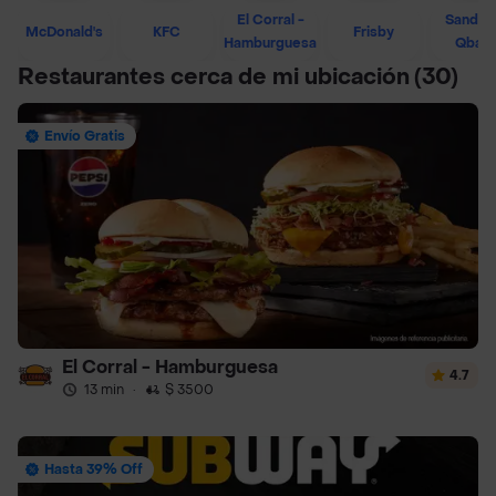
El Corral -
Sandwi
McDonald's
KFC
Frisby
Hamburguesa
Qban
Restaurantes cerca de mi ubicación
(30)
Envío Gratis
El Corral - Hamburguesa
4.7
13 min
·
$ 3500
Hasta 39% Off