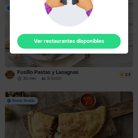
14% Off: mín $35mil
Ver restaurantes disponibles
Fusillo Pastas y Lasagnas
2.3
30 min
·
$ 5000
Envío Gratis