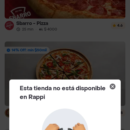
Sbarro - Pizza
4.6
25 min
·
$ 4000
14% Off: mín $50mil
Esta tienda no está disponible
en Rappi
Margariteña Pizza
3.8
40 min
·
$ 5000