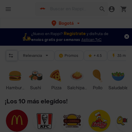
Bogotá
Regístrate
¿Nuevo en Rappi?
y disfruta de
envíos gratis por semanas
Aplican TyC
Relevancia
Promos
+ 4.5
35 mins
Hamburguesa
Sushi
Pizza
Salchipapas
Pollo
Saludable
¡Los 10 más elegidos!