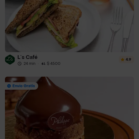
L´s Café
4.9
24 min
·
$ 4500
Envío Gratis