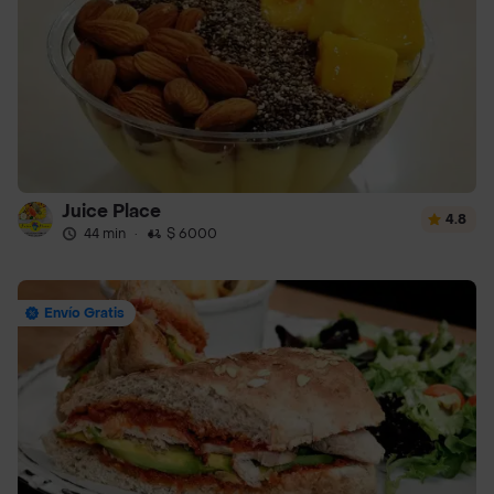
Juice Place
4.8
44 min
·
$ 6000
Envío Gratis