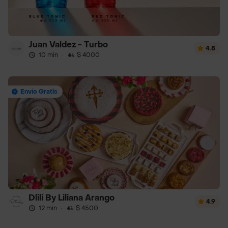
Juan Valdez - Turbo
4.8
10 min
·
$ 4000
Envío Gratis
Dlili By Liliana Arango
4.9
12 min
·
$ 4500