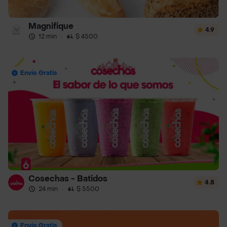
Magnifique
4.9
12 min
·
$ 4500
Envío Gratis
Cosechas - Batidos
4.8
24 min
·
$ 5500
Envío Gratis