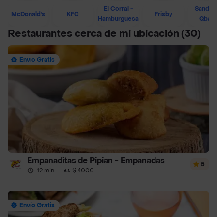
El Corral -
Sandwi
McDonald's
KFC
Frisby
Hamburguesa
Qban
Restaurantes cerca de mi ubicación
(30)
Envío Gratis
Empanaditas de Pipian - Empanadas
5
12 min
·
$ 4000
Envío Gratis