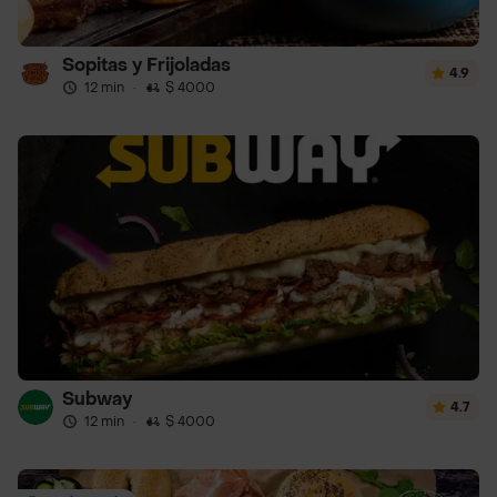
Sopitas y Frijoladas
4.9
12 min
·
$ 4000
Subway
4.7
12 min
·
$ 4000