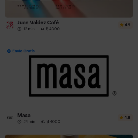
Juan Valdez Café
4.9
12 min
·
$ 4000
Envío Gratis
Masa
4.8
24 min
·
$ 4000