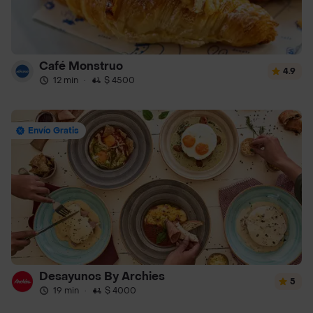
Café Monstruo
4.9
12 min
·
$ 4500
Envío Gratis
Desayunos By Archies
5
19 min
·
$ 4000