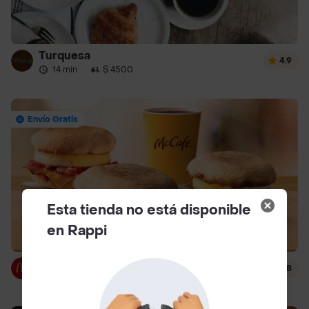
Turquesa
4.9
14 min
·
$ 4500
Envío Gratis
Esta tienda no está disponible
en Rappi
McDonald's
4.8
14 min
·
$ 3000