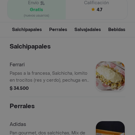
Envío
Calificación
Gratis
4.7
(nuevos usuarios)
Salchipapales
Perrales
Salvajadales
Bebidas
Salchipapales
Ferrari
Papas a la francesa, Salchicha, lomito
en trocitos (res y cerdo), pechuga en
trocitos, chorizo, butifarra, mix de
$ 34.500
lechuga, papa chongo, queso
costeño, gratinado, salsa de piña
Perrales
artesanal y salsa Gordales
Adidas
Pan gourmet, dos salchichas, Mix de