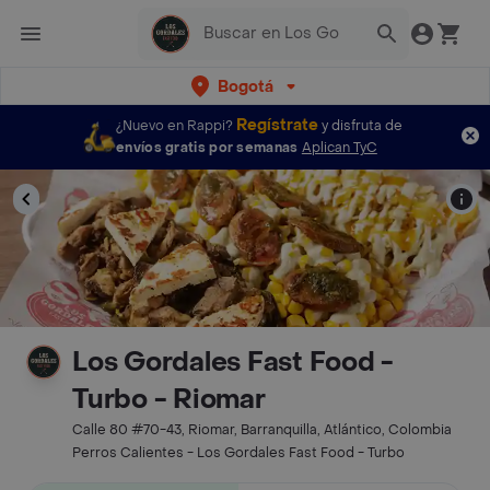
Bogotá
Regístrate
¿Nuevo en Rappi?
y disfruta de
envíos gratis por semanas
Aplican TyC
Los Gordales Fast Food -
Turbo - Riomar
Calle 80 #70-43, Riomar, Barranquilla, Atlántico, Colombia
Perros Calientes - Los Gordales Fast Food - Turbo