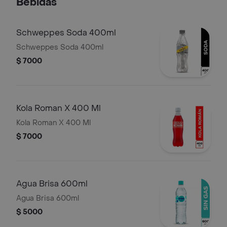
Bebidas
salsa de piña artesanal y salsa
Gordales, IDEAL PARA 2 PERSONAS.
Schweppes Soda 400ml
Schweppes Soda 400ml
$ 7000
Kola Roman X 400 Ml
Kola Roman X 400 Ml
$ 7000
Agua Brisa 600ml
Agua Brisa 600ml
$ 5000