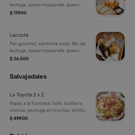
lechuga, queso mozzarella, queso
costeño, papa chongo, salsa piña
$ 17.900
artesanal y salsa Gordales. Todos los
perros, excepto el Nike, vienen
acompañados de porción de papas a
Lacoste
la francesa
Pan gourmet, salchicha suiza, Mix de
lechuga, queso mozzarella, queso
costeño, papa chongo, salsa piña
$ 26.500
artesanal y salsa Gordales. Todos los
perros, excepto el Nike, vienen
Salvajadales
acompañados de porción de papas a
la francesa,
La Toyota 2 x 2
Papas a la francesa, bollo, butifarra,
chorizo, pechuga en trocitos, lomito
en trocitos (res y cerdo) y tocineta.
$ 49.900
Todas con: Mix de lechuga, papa
chongo, queso costeño, gratinado,