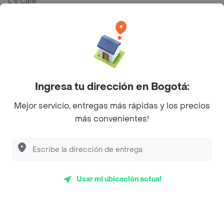
L´s Café
Philippe
Baskin Robbins
La Cesta
Mercari - Postres
Ingresa tu dirección en Bogotá:
Myriam Camhi Co
Mejor servicio, entregas más rápidas y los precios
Magnifique
más convenientes!
Empanaditas de Pipian - Empanadas
Desayunadero de la 42
Luisa Postres
Usar mi ubicación actual
Sopitas y Frijoladas
Subway