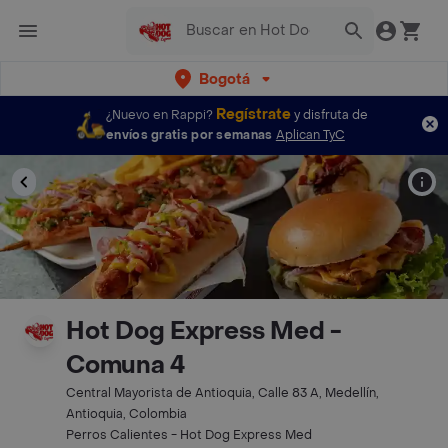
Bogotá
Regístrate
¿Nuevo en Rappi?
y disfruta de
envíos gratis por semanas
Aplican TyC
Hot Dog Express Med -
Comuna 4
Central Mayorista de Antioquia, Calle 83 A, Medellín,
Antioquia, Colombia
Perros Calientes - Hot Dog Express Med