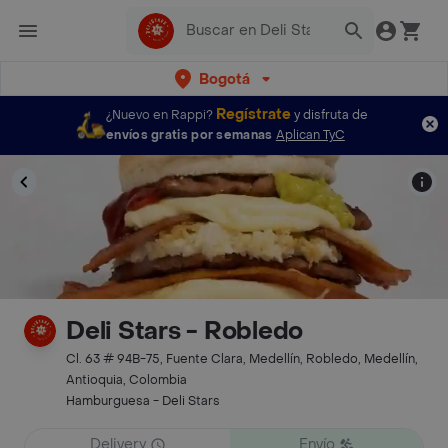
Bogotá
Regístrate
¿Nuevo en Rappi?
y disfruta de
envíos gratis por semanas
Aplican TyC
Deli Stars - Robledo
Cl. 63 # 94B-75, Fuente Clara, Medellín, Robledo, Medellín,
Antioquia, Colombia
Hamburguesa - Deli Stars
Delivery
Envío