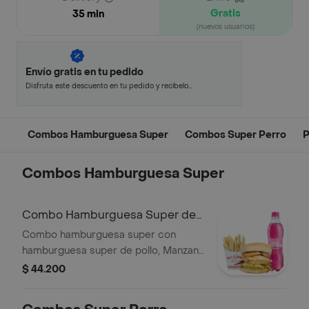
Gratis
35 min
(nuevos usuarios)
Envío gratis en tu pedido
Disfruta este descuento en tu pedido y recíbelo
en minutos.
Combos Hamburguesa Super
Combos Super Perro
P
Combos Hamburguesa Super
Combo Hamburguesa Super de
Pollo
Combo hamburguesa super con
hamburguesa super de pollo, Manzana
Postobon 250 ml, y papas.
$ 44.200