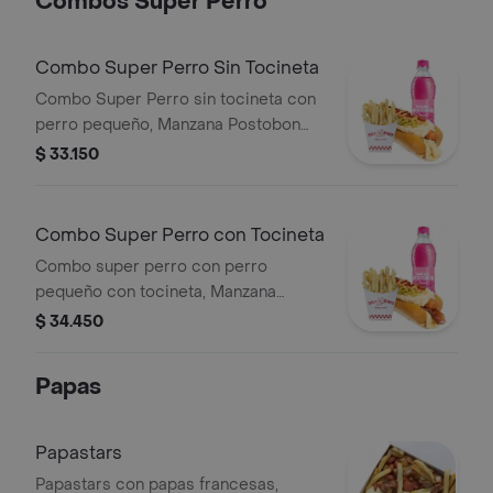
Combos Super Perro
Combo Super Perro Sin Tocineta
Combo Super Perro sin tocineta con
perro pequeño, Manzana Postobon
400 ml y papas fritas.
$ 33.150
Combo Super Perro con Tocineta
Combo super perro con perro
pequeño con tocineta, Manzana
Postobon 250 ml, y papas.
$ 34.450
Papas
Papastars
Papastars con papas francesas,