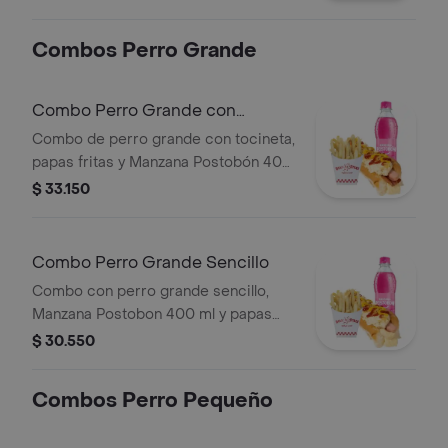
400 ml.
Combos Perro Grande
Combo Perro Grande con
Tocineta
Combo de perro grande con tocineta,
papas fritas y Manzana Postobón 400
ml.
$ 33.150
Combo Perro Grande Sencillo
Combo con perro grande sencillo,
Manzana Postobon 400 ml y papas
fritas.
$ 30.550
Combos Perro Pequeño