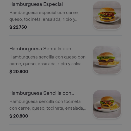
Hamburguesa Especial
Hamburguesa especial con carne,
queso, tocineta, ensalada, ripio y
tomate.
$ 22.750
Hamburguesa Sencilla con
Queso
Hamburguesa sencilla con queso con
carne, queso, ensalada, ripio y salsa a
elegir.
$ 20.800
Hamburguesa Sencilla con
Tocineta
Hamburguesa sencilla con tocineta
con carne, queso, tocineta, ensalada,
ripio y salsa a elegir.
$ 20.800