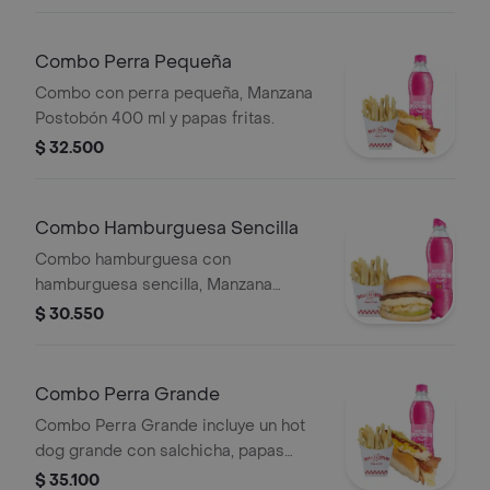
Combo Perra Pequeña
Combo con perra pequeña, Manzana
Postobón 400 ml y papas fritas.
$ 32.500
Combo Hamburguesa Sencilla
Combo hamburguesa con
hamburguesa sencilla, Manzana
Postobon 250 ml, y papas.
$ 30.550
Combo Perra Grande
Combo Perra Grande incluye un hot
dog grande con salchicha, papas
fritas y una bebida Manzana Postobon
$ 35.100