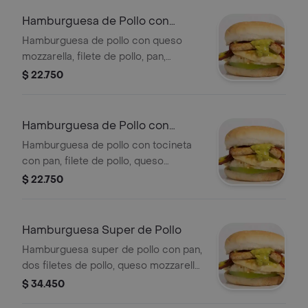
Hamburguesa de Pollo con
Queso
Hamburguesa de pollo con queso
mozzarella, filete de pollo, pan,
tomate, ensalada de la casa y ripio.
$ 22.750
Hamburguesa de Pollo con
Tocineta
Hamburguesa de pollo con tocineta
con pan, filete de pollo, queso
mozzarella, ensalada de la casa,
$ 22.750
tomate y ripio.
Hamburguesa Super de Pollo
Hamburguesa super de pollo con pan,
dos filetes de pollo, queso mozzarella,
doble porción de tocineta, ensalada
$ 34.450
de la casa, tomate y ripio.