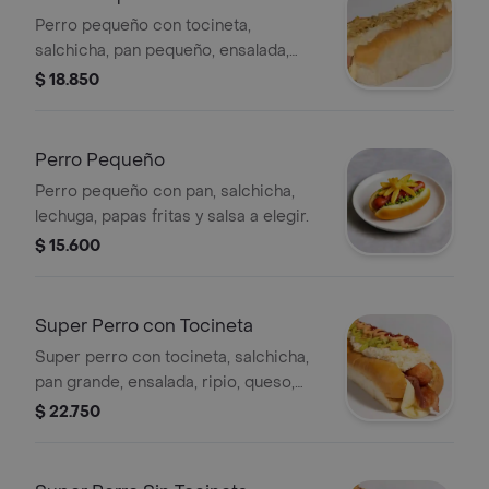
Perro pequeño con tocineta,
salchicha, pan pequeño, ensalada,
ripio y salsa a elegir.
$ 18.850
Perro Pequeño
Perro pequeño con pan, salchicha,
lechuga, papas fritas y salsa a elegir.
$ 15.600
Super Perro con Tocineta
Super perro con tocineta, salchicha,
pan grande, ensalada, ripio, queso,
salsas de tomate, mayonesa y
$ 22.750
guacamole.