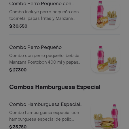
Combo Perro Pequeño con
Tocineta
Combo incluye perro pequeño con
tocineta, papas fritas y Manzana
Postobón 250 ml.
$ 30.550
Combo Perro Pequeño
Combo con perro pequeño, bebida
Manzana Postobon 400 ml y papas
fritas.
$ 27.300
Combos Hamburguesa Especial
Combo Hamburguesa Especial
de Pollo
Combo hamburguesa especial con
hamburguesa especial de pollo,
Manzana Postobon 250 ml, y papas.
$ 35.750