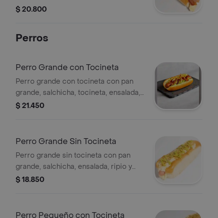
$ 20.800
Perros
Perro Grande con Tocineta
Perro grande con tocineta con pan
grande, salchicha, tocineta, ensalada,
ripio y salsa a elegir.
$ 21.450
Perro Grande Sin Tocineta
Perro grande sin tocineta con pan
grande, salchicha, ensalada, ripio y
salsa a elegir.
$ 18.850
Perro Pequeño con Tocineta