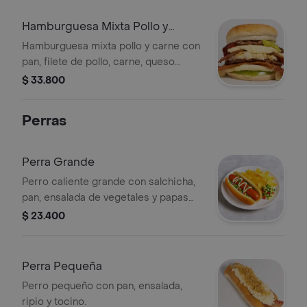
Hamburguesa Mixta Pollo y
Carne
Hamburguesa mixta pollo y carne con
pan, filete de pollo, carne, queso
mozzarella, ensalada de la casa,
$ 33.800
tomate y ripio.
Perras
Perra Grande
Perro caliente grande con salchicha,
pan, ensalada de vegetales y papas
fritas.
$ 23.400
Perra Pequeña
Perro pequeño con pan, ensalada,
ripio y tocino.