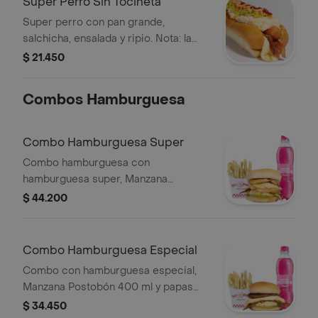
Super Perro Sin Tocineta
Super perro con pan grande,
salchicha, ensalada y ripio. Nota: la
imagen muestra tocineta, pero el
$ 21.450
nombre indica que no la incluye.
Combos Hamburguesa
Combo Hamburguesa Super
Combo hamburguesa con
hamburguesa super, Manzana
Postobon 250 ml, y papas.
$ 44.200
Combo Hamburguesa Especial
Combo con hamburguesa especial,
Manzana Postobón 400 ml y papas
fritas.
$ 34.450