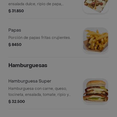
ensalada dulce, ripio de papa,
chicharrón, salchichas, queso
$ 31.850
mozzarella y salsa a elegir.
Papas
Porción de papas fritas crujientes.
$ 8450
Hamburguesas
Hamburguesa Super
Hamburguesa con carne, queso,
tocineta, ensalada, tomate, ripio y
salsa a elegir.
$ 32.500