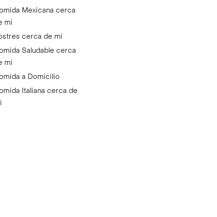
omida Mexicana cerca
e mi
ostres cerca de mi
omida Saludable cerca
e mi
omida a Domicilio
omida Italiana cerca de
i