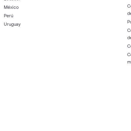
C
México
d
Perú
P
Uruguay
C
d
C
C
m