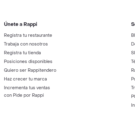
Únete a Rappi
S
Registra tu restaurante
B
Trabaja con nosotros
D
Registra tu tienda
S
Posiciones disponibles
T
Quiero ser Rappitendero
R
Haz crecer tu marca
P
Incrementa tus ventas
T
con Pide por Rappi
P
I