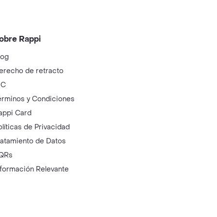
obre Rappi
log
erecho de retracto
IC
érminos y Condiciones
appi Card
olíticas de Privacidad
ratamiento de Datos
QRs
nformación Relevante