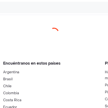
Encuéntranos en estos países
P
Argentina
H
m
Brasil
P
Chile
P
Colombia
C
Costa Rica
S
Ecuador