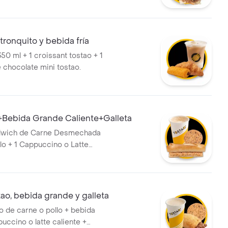
é Blanco Piña Mangostino
ml)
 tronquito y bebida fría
 350 ml + 1 croissant tostao + 1
 chocolate mini tostao.
Bebida Grande Caliente+Galleta
ndwich de Carne Desmechada
llo + 1 Cappuccino o Latte
ente 350 ml + 1 Galleta de
na
tao, bebida grande y galleta
ao de carne o pollo + bebida
uccino o latte caliente +