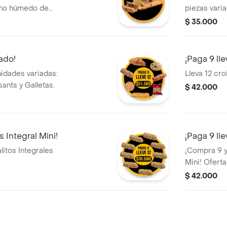
cho húmedo de
piezas vari
tiles notas de
o con amigo
$ 35.000
 está cargada con
Palitos de 
colate. ¡El
calmar el an
iado!
¡Paga 9 lle
idades variadas:
Lleva 12 cro
ants y Galletas.
$ 42.000
s Integral Mini!
¡Paga 9 ll
litos Integrales
¡Compra 9 y
Mini! Oferta
$ 42.000