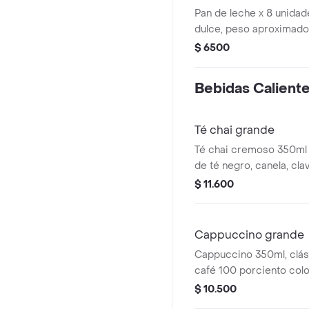
cualquier hora del día.
Pan de leche x 8 unidad
dulce, peso aproximado
$ 6500
Bebidas Calient
Té chai grande
Té chai cremoso 350ml 
de té negro, canela, cla
leche deslactosada .
$ 11.600
Cappuccino grande
Cappuccino 350ml, clá
café 100 porciento colo
proporción perfecta de
$ 10.500
y una generosa capa d