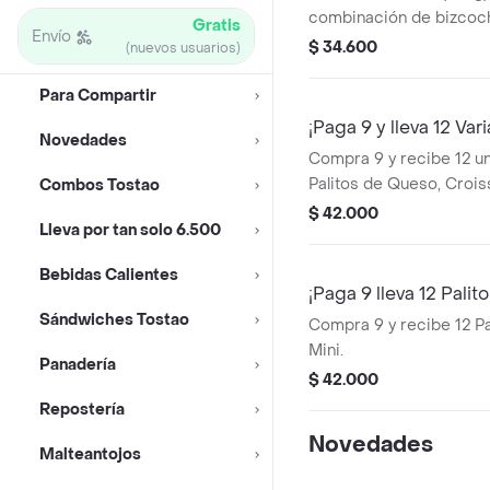
combinación de bizco
Gratis
Envío
chocolate oscuro con su
$ 34.600
(nuevos usuarios)
vainilla, cada rebanada
trozos de galleta de cho
Para Compartir
contraste perfecto!.
¡Paga 9 y lleva 12 Var
Novedades
Compra 9 y recibe 12 un
Palitos de Queso, Croiss
Combos Tostao
$ 42.000
Lleva por tan solo 6.500
Bebidas Calientes
¡Paga 9 lleva 12 Palito
Sándwiches Tostao
Compra 9 y recibe 12 Pa
Mini.
Panadería
$ 42.000
Repostería
Novedades
Malteantojos