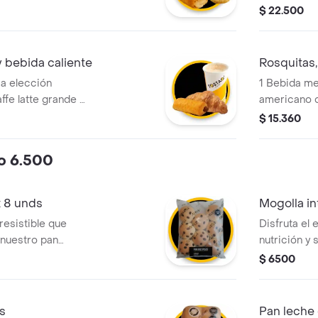
 avena. ¡tu
galleta tos
$ 22.500
ría!
avena. ¡tu e
y bebida caliente
Rosquitas,
 a elección
1 Bebida me
fe latte grande +
americano o
ronquito de
queso mini t
$ 15.360
1 rosquitas 
lo 6.500
x 8 unds
Mogolla in
rresistible que
Disfruta el 
 nuestro pan
nutrición y 
 dulce y natural de
ofrece una 
$ 6500
nadas. es la
contenido de
compañar tu café,
desayuno sa
ck rápido a
ligera. el to
s
Pan leche 