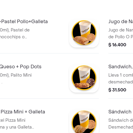
a combinación
diversión en cada
astel Pollo+Galleta
Jugo de Na
ml), Pastel de
Jugo de Nar
 Chocochips o
de Pollo O 
(110gr)
$ 16.400
 Queso + Pop Dots
Sandwich, 
l), Palito Mini
Lleva 1 co
 .
desmechada 
grande 350 m
$ 31.500
Pizza Mini + Galleta
Sándwich 
l Pizza Mini
Sándwich de
ana y una Galleta
Desmechada 