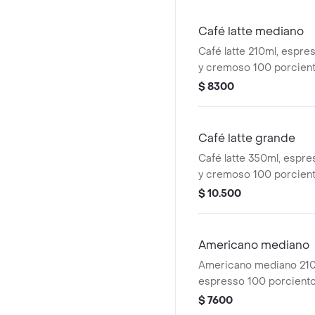
cremosa.
Café latte mediano
Café latte 210ml, espre
y cremoso 100 porcien
con la cantidad justa d
$ 8300
y una ligera capa de esp
Café latte grande
Café latte 350ml, espre
y cremoso 100 porcien
con la cantidad justa d
$ 10.500
y una ligera capa de esp
Americano mediano
Americano mediano 210m
espresso 100 porciento
diluido con agua. sabor 
$ 7600