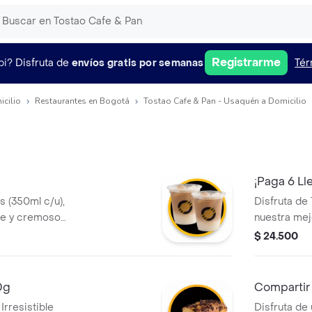
Registrarme
pi?
Disfruta de
envíos gratis por semanas
Tér
icilio
Restaurantes en Bogotá
Tostao Cafe & Pan - Usaquén a Domicilio
¡Paga 6 Lle
os (350ml c/u),
Disfruta de
ve y cremoso
nuestra mej
ombiano, la
Un mix perf
$ 24.500
 fría, hielo y una
Palitos de Q
Ideal para
0g
Compartir
Irresistible
Disfruta de