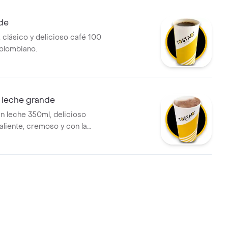
na experiencia sensorial
en cada sorbo.
nde
 clásico y delicioso café 100
olombiano.
 leche grande
n leche 350ml, delicioso
aliente, cremoso y con la
fecta. preparado con leche
a.