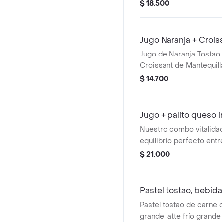
Chocochips (50gr)
$ 18.500
Jugo Naranja + Croiss
Jugo de Naranja Tostao 
Croissant de Mantequilla
de Queso Mini
$ 14.700
Jugo + palito queso 
Nuestro combo vitalidad
equilibrio perfecto entr
sabor artesanal; incluye
$ 21.000
queso integral rico en fi
tradicional del queso si
refrescante jugo verde 
Pastel tostao, bebida 
Pastel tostao de carne 
grande latte frío grande 