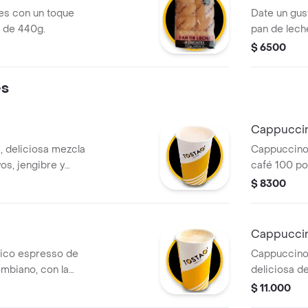
para compar
es con un toque
Date un gus
 de 440g.
pan de lech
chispas de 
$ 6500
acompañami
media tarde
es
niños en la 
esponjoso c
tostao.
Cappucci
, deliciosa mezcla
Cappuccino 
vos, jengibre y
café 100 po
proporción 
$ 8300
y una gene
cremosa.
Cappuccin
sico espresso de
Cappuccino
mbiano, con la
deliciosa d
 leche vaporizada
colombiano,
$ 11.000
e espuma
sabor a vain