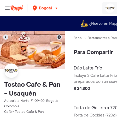
Bogotá
¿Nuevo en Rap
Rappi
Restaurantes a Dom
Para Compartir
Dúo Latte Frío
Incluye 2 Café Latte Frí
preparados con un sua
Tostao Cafe & Pan
espresso porciento col
$ 24.800
- Usaquén
medida perfecta de leche
ligera capa de espuma. 
Autopista Norte #109-20, Bogotá,
compartir.
Colombia
Torta de Galleta x 72
Café - Tostao Cafe & Pan
Torta de Cookies (720g) 