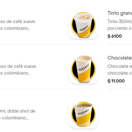
cremosa y u
placentera 
Tinto gra
sso de café suave
Tinto 350ml,
to colombiano
porciento c
e leche vaporizada
$ 6100
uma. .
Chocolate
sso de café suave
Chocolate e
to colombiano
chocolate c
e leche vaporizada
textura per
$ 11.000
uma. .
deslactosad
l, doble shot de
 colombiano,
intenso y limpio.