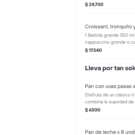
de 50g de choco chips o
$ 24.700
elección en cada catego
Croissant, tronquito 
1 Bebida grande 350 ml
cappuccino grande o caf
1 croissant tostao + 1 t
$ 17.540
chocolate mini tostao.
Lleva por tan so
Pan con uvas pasas 
Disfruta de un clásico i
combina la suavidad de
tradicional con el toque
$ 6500
las uvas pasas seleccio
opción perfecta para a
chocolate o para un sna
Pan de leche x 8 und