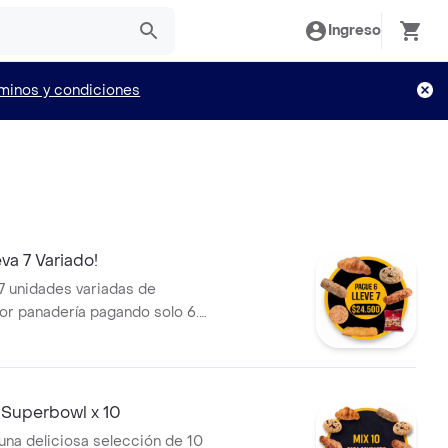
Ingreso
minos y condiciones
va 7 Variado!
 7 unidades variadas de
or panadería pagando solo 6.
ecto que incluye Croissants,
ueso Mini y Galletas.
 Superbowl x 10
 una deliciosa selección de 10