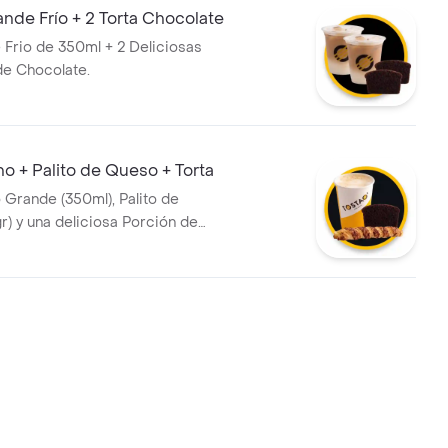
ande Frío + 2 Torta Chocolate
e Frio de 350ml + 2 Deliciosas
e Chocolate.
 + Palito de Queso + Torta
Grande (350ml), Palito de
r) y una deliciosa Porción de
ocolate