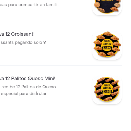
adas para compartir en familia
s: Croissants, Galletas y
Queso Mini. Ideales para
tojo de todos.
va 12 Croissant!
issants pagando solo 9.
eva 12 Palitos Queso Mini!
 recibe 12 Palitos de Queso
 especial para disfrutar.