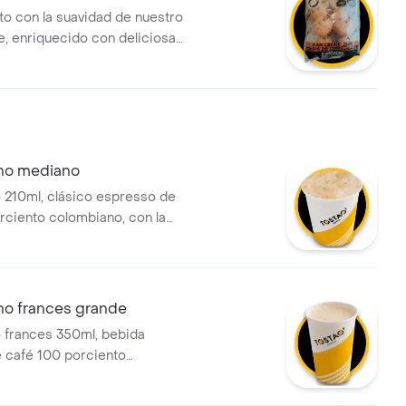
tir en casa.
to con la suavidad de nuestro
e, enriquecido con deliciosas
chocolate. es el
ento perfecto para un café a
 o para sorprender a los
lonchera. un snack dulce y
on la calidad artesanal de
no mediano
210ml, clásico espresso de
rciento colombiano, con la
perfecta de leche vaporizada
rosa capa de espuma
o frances grande
 frances 350ml, bebida
e café 100 porciento
 leche deslactosada, aroma y
illa, que ofrece una sensación