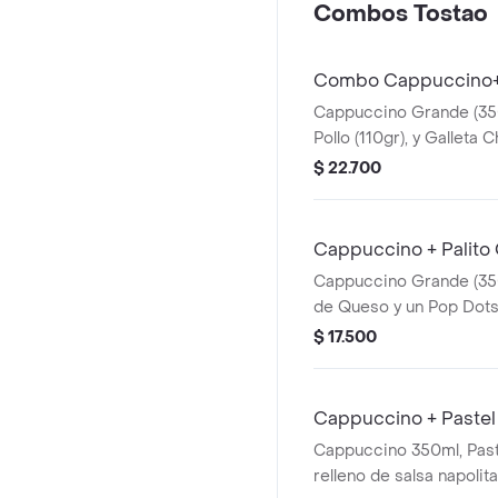
Combos Tostao
sabor al morderlas. un
vibrante de especias y 
sorbo.
Combo Cappuccino+P
Cappuccino Grande (350
Pollo (110gr), y Galleta
avena (50gr)
$ 22.700
Cappuccino + Palito
Cappuccino Grande (350m
de Queso y un Pop Dots
$ 17.500
Cappuccino + Pastel 
Cappuccino 350ml, Paste
relleno de salsa napolit