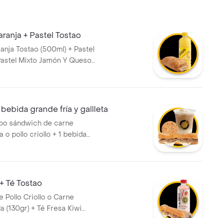
ranja + Pastel Tostao
anja Tostao (500ml) + Pastel
Pastel Mixto Jamón Y Queso
bebida grande fría y gallleta
mbo sándwich de carne
o pollo criollo + 1 bebida
l + 1 galleta
+ Té Tostao
 Pollo Criollo o Carne
(130gr) + Té Fresa Kiwi