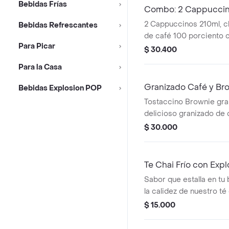
Bebidas Frías
Combo: 2 Cappuccin
2 Cappuccinos 210ml, c
Bebidas Refrescantes
de café 100 porciento c
Para Picar
proporción perfecta de
$ 30.400
y una generosa capa d
Para la Casa
+ 2 Deliciosos Palitos d
hechos a partir de masa
Granizado Café y Br
Bebidas Explosion POP
relleno de queso.
Tostaccino Brownie gra
delicioso granizado de 
de café 100 porciento 
$ 30.000
chocolate servido en u
brownie, con crema chant
caramelo y lluvia de bro
Te Chai Frío con Exp
Sabor que estalla en tu 
la calidez de nuestro té
cremosa y el toque dulc
$ 15.000
refrescado con hielo. lo
perlas explosivas que l