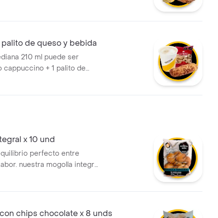
tao de 50g de choco chips o
lección en cada categoría!
 palito de queso y bebida
diana 210 ml puede ser
 cappuccino + 1 palito de
ostao (tradicional o integral) +
horneadas (18g). ¡tú eliges!
tegral x 10 und
equilibrio perfecto entre
sabor. nuestra mogolla integral
miga suave y un alto
 fibra, ideal para un
ludable o una merienda
que artesanal de tostao' listo
con chips chocolate x 8 unds