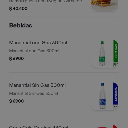
Hamburguesa con 150g de Carne de
Res a la Parrilla, Queso Americano
$ 40.400
Tipo Cheddar, Tocineta, Lechuga,
Tomate, Cebolla, Salsa de Tomate y
Bebidas
Mostaza en Pan Brioche Dorado en
Mantequilla. Incluye Papas a la
Francesa.
Manantial con Gas 300ml
Manantial con Gas 300ml
$ 6900
Manantial Sin Gas 300ml
Manantial Sin Gas 300ml
$ 6900
Coca Cola Original 330 ml