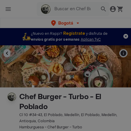
Bogotá
Regístrate
¿Nuevo en Rappi?
y disfruta de
envíos gratis por semanas
Aplican TyC
Chef Burger - Turbo - El
Poblado
Cl 10 #34-43, El Poblado, Medellín, El Poblado, Medellín,
Antioquia, Colombia
Hamburguesa - Chef Burger - Turbo