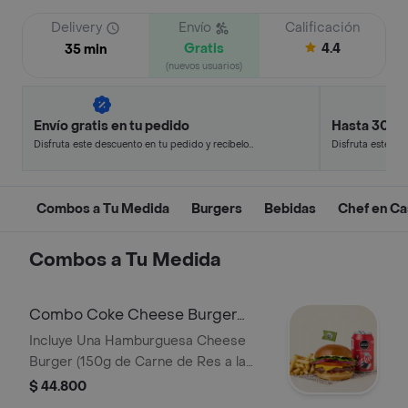
Delivery
Envío
Calificación
Gratis
4.4
35 min
(nuevos usuarios)
Envío gratis en tu pedido
Hasta 30% 
Disfruta este descuento en tu pedido y recíbelo
Disfruta este de
en minutos.
en minutos.
Combos a Tu Medida
Burgers
Bebidas
Chef en Ca
Combos a Tu Medida
Combo Coke Cheese Burger
Turbo
Incluye Una Hamburguesa Cheese
Burger (150g de Carne de Res a la
Parrilla o Pollo Crispy, Dos Lonchas de
$ 44.800
Queso Americano Tipo Cheddar,