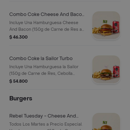
Lechuga, Tomate, Cebolla, Salsa de
Tomate y Mostaza en Pan Brioche
Combo Coke Cheese And Bacon
Dorado en Mantequilla)
Turbo
Incluye Una Hamburguesa Cheese
Acompañamiento (papas o Ensalada).
And Bacon (150g de Carne de Res a
Puedes Seleccionar Que Quieres
la Parrilla o Pollo Crispy, Queso
$ 46.300
Tomar.
Americano Tipo Cheddar, Tocineta,
Lechuga, Tomate, Cebolla, Salsa de
Tomate y Mostaza en Pan Brioche
Combo Coke la Sailor Turbo
Dorado en Mantequilla)
Incluye Una Hamburguesa la Sailor
Acompañamiento (papas o Ensalada).
(150g de Carne de Res, Cebolla
Puedes Seleccionar Que Quieres
Caramelizada, Tocineta Bañada en
$ 54.800
Tomar.
Salsa BBQ Sailor, Lechuga y Queso
Philadelphia en Pan Brioche Dorado
Burgers
en Mantequilla) Papas Una Coca-cola
Zero.
Rebel Tuesday - Cheese And
Bacon
Todos Los Martes a Precio Especial.