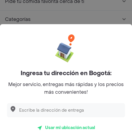
Pide tu comida favorita cerca de ti
Categorías
Únete a Rappi
Sobre Rappi
Ingresa tu dirección en Bogotá:
Facebook
Twitter
Instagram
Mejor servicio, entregas más rápidas y los precios
©
2026
Rappi Inc. All rights reserved.
más convenientes!
Rappi S.A.S. --- NIT 900.843.898-9 --- Calle 63 # 16A-02
Bogotá D.C. --- notificacionesrappi@rappi.com
Usar mi ubicación actual