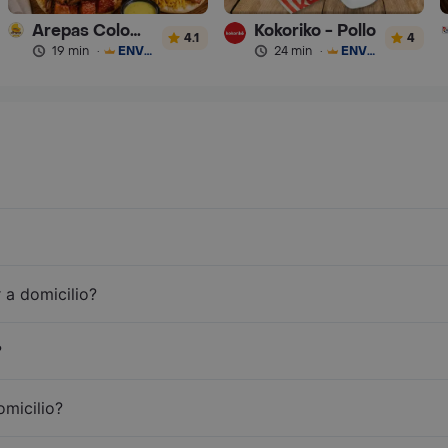
Arepas Colombianas Premium
Kokoriko - Pollo
4.1
4
19 min
·
ENVÍO GRATIS
24 min
·
ENVÍO GRATIS
 a domicilio?
?
omicilio?