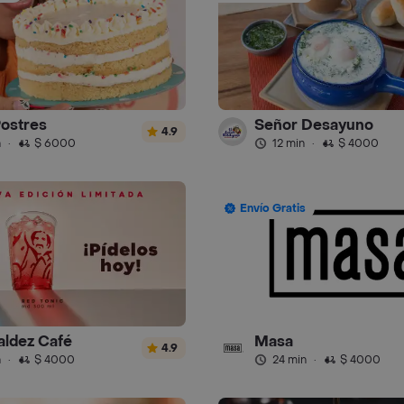
Postres
Señor Desayuno
4.9
n
·
$ 6000
12 min
·
$ 4000
Envío Gratis
aldez Café
Masa
4.9
n
·
$ 4000
24 min
·
$ 4000