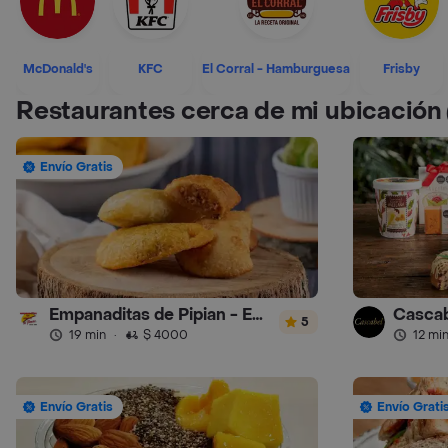
McDonald's
KFC
El Corral - Hamburguesa
Frisby
Restaurantes cerca de mi ubicación
Envío Gratis
Empanaditas de Pipian - Empanadas
Cascab
5
19 min
·
$ 4000
12 mi
Envío Gratis
Envío Grati