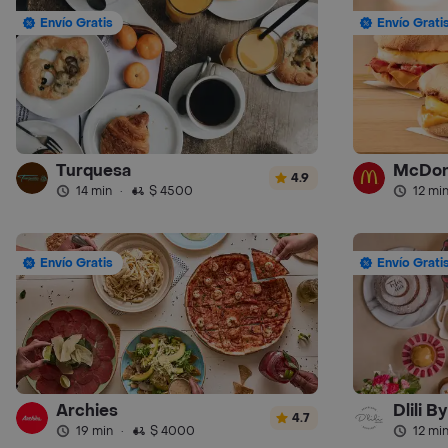
Envío Gratis
Envío Grati
Turquesa
McDon
4.9
14 min
·
$ 4500
12 mi
Envío Gratis
Envío Grati
Archies
Dlili B
4.7
19 min
·
$ 4000
12 mi