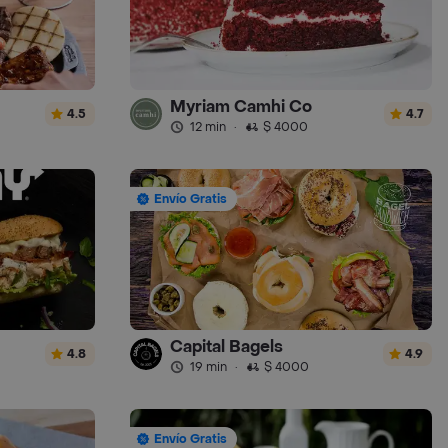
Myriam Camhi Co
4.5
4.7
12 min
·
$ 4000
Envío Gratis
Capital Bagels
4.8
4.9
19 min
·
$ 4000
Envío Gratis