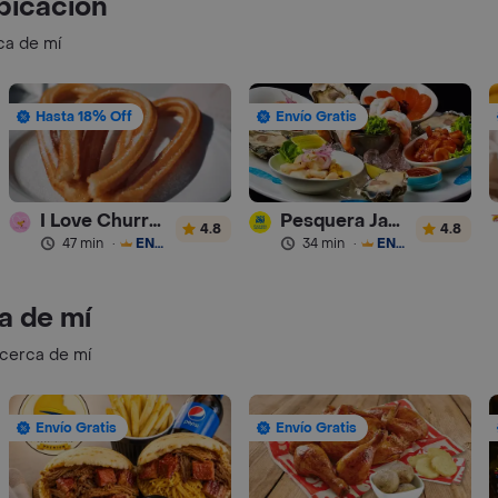
bicación
ca de mí
Hasta 18% Off
Envío Gratis
I Love Churros 95
Pesquera Jaramillo
4.8
4.8
47 min
·
ENVÍO GRATIS
34 min
·
ENVÍO GRATIS
a de mí
 cerca de mí
Envío Gratis
Envío Gratis