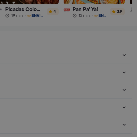
Picadas Colombianas Premium
Pan Pa' Ya!
4
3.9
19 min
·
ENVÍO GRATIS
12 min
·
ENVÍO GRATIS