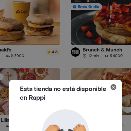
s
Envío Gratis
ald's
Brunch & Munch
4.8
n
·
$ 3000
12 min
·
$ 4000
s
Esta tienda no está disponible
en Rappi
y Liliana Arango
Kokoriko - Pollo
4.9
n
·
$ 4500
24 min
·
$ 5000