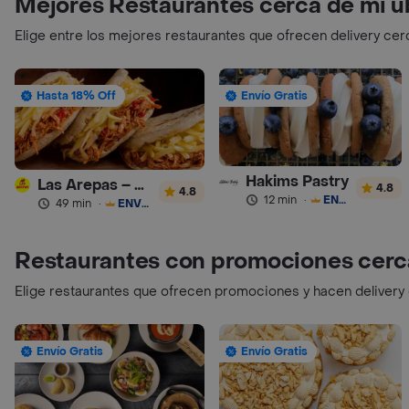
Mejores Restaurantes cerca de mi u
Elige entre los mejores restaurantes que ofrecen delivery cer
Hasta 18% Off
Envío Gratis
Hakims Pastry
Las Arepas – Arepas Rellenas
4.8
4.8
12 min
·
ENVÍO GRATIS
49 min
·
ENVÍO GRATIS
Restaurantes con promociones cerc
Elige restaurantes que ofrecen promociones y hacen delivery
Envío Gratis
Envío Gratis