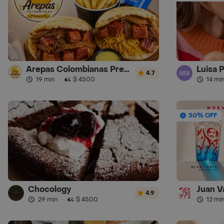
Arepas Colombianas Premium
Luisa 
4.7
19 min
·
$ 4500
14 mi
50% OFF
Chocology
Juan V
4.9
29 min
·
$ 4500
12 mi