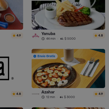
Yanuba
4.9
4.8
44 min
·
$ 5000
Envío Gratis
Azahar
4.8
4.9
12 min
·
$ 3000