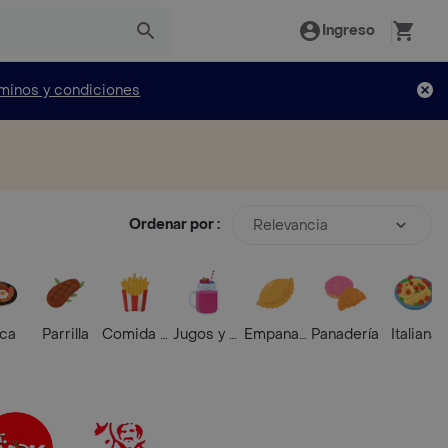
Ingreso
minos y condiciones
Ordenar por :
Relevancia
ica
Parrilla
Comida Rápida
Jugos y Batidos
Empanadas
Panadería
Italiana