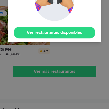
Off
Ver restaurantes disponibles
its Me
4.9
n
·
$ 4500
Ver más restaurantes