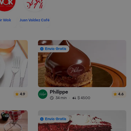
Sr Wok
Juan Valdez Café
Envío Gratis
Philippe
4.9
4.6
34 min
·
$ 4500
Envío Gratis