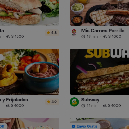
ta
Mis Carnes Parrilla
4.8
n
·
$ 4500
19 min
·
$ 4000
s
 y Frijoladas
Subway
4.9
n
·
$ 4000
14 min
·
$ 4000
Off
Envío Gratis