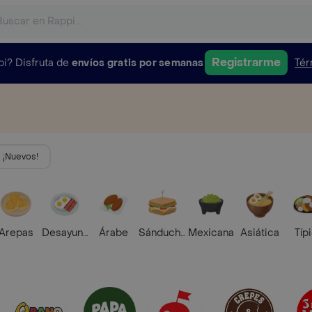
Registrarme
pi?
Disfruta de
envíos gratis por semanas
Tér
¡Nuevos!
Arepas
Desayunos
Árabe
Sánduches
Mexicana
Asiática
Típ