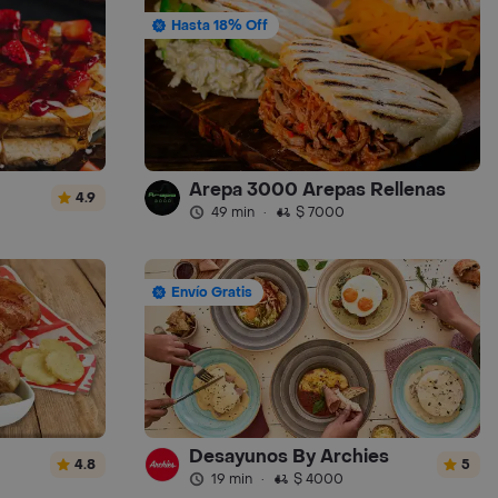
Hasta 18% Off
Arepa 3000 Arepas Rellenas
4.9
49 min
·
$ 7000
Envío Gratis
Desayunos By Archies
4.8
5
19 min
·
$ 4000