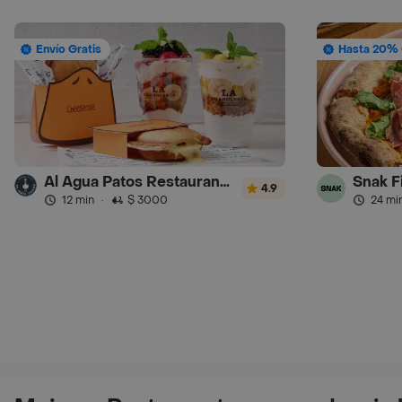
Envío Gratis
Hasta 20% 
Al Agua Patos Restaurante - Turbo
Snak F
4.9
12 min
·
$ 3000
24 mi