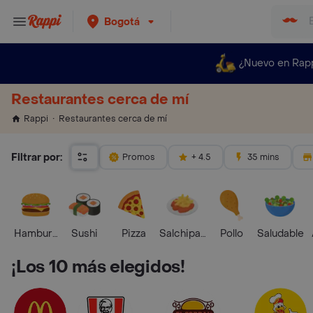
Bogotá
¿Nuevo en Rap
Restaurantes cerca de mí
Restaurantes cerca de mí
Rappi
Filtrar por:
Promos
+ 4.5
35 mins
Hamburguesa
Sushi
Pizza
Salchipapas
Pollo
Saludable
¡Los 10 más elegidos!