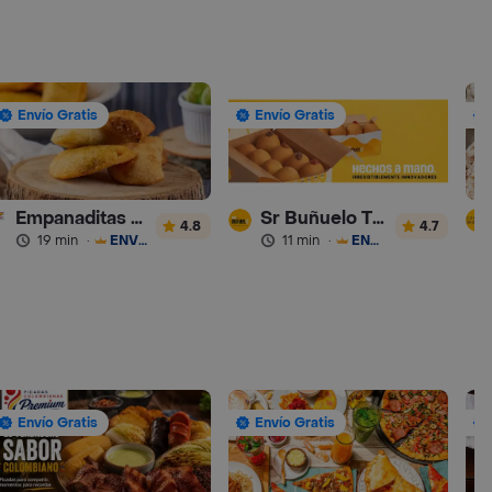
Envío Gratis
Envío Gratis
Empanaditas de Pipian - Empanadas
Sr Buñuelo Turbo
4.8
4.7
19 min
·
ENVÍO GRATIS
11 min
·
ENVÍO GRATIS
Envío Gratis
Envío Gratis