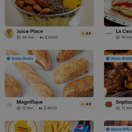
Juice Place
La Ces
4.9
49 min
·
$ 6000
19 mi
Envío Gratis
Envío Grati
Magnifique
Sopitas
4.9
12 min
·
$ 4500
12 mi
Hasta 15% 