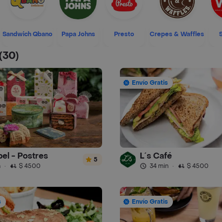
Sandwich Qbano
Papa Johns
Presto
Crepes & Waffles
(30)
Envío Gratis
el - Postres
L´s Café
5
n
·
$ 4500
34 min
·
$ 4500
s
Envío Gratis