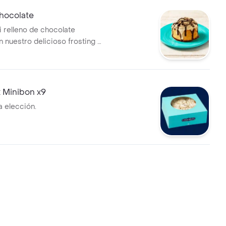
hocolate
i relleno de chocolate
 nuestro delicioso frosting y
ocolate. Recuerda calentar en
20 s.
 Minibon x9
a elección.