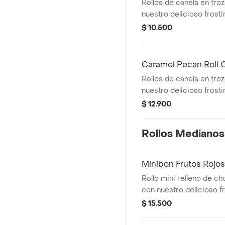
Rollos de canela en tro
nuestro delicioso frosti
caramelo. Recuerda cal
$ 10.500
microondas 20 s.
Caramel Pecan Roll 
Rollos de canela en tro
nuestro delicioso frosti
caramelo y pecanas.
$ 12.900
Rollos Medianos
Minibon Frutos Rojos
Rollo mini relleno de ch
con nuestro delicioso fr
frutos rojos (la salsa vie
$ 15.500
Recuerda calentar en m