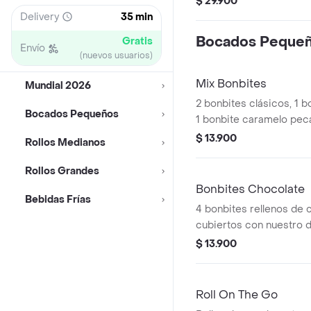
$ 29.900
Delivery
35 min
Bocados Peque
Gratis
Envío
(nuevos usuarios)
Mix Bonbites
Mundial 2026
2 bonbites clásicos, 1 b
Bocados Pequeños
1 bonbite caramelo pec
$ 13.900
Rollos Medianos
Rollos Grandes
Bonbites Chocolate
Bebidas Frías
4 bonbites rellenos de 
cubiertos con nuestro d
y salsa de chocolate. R
$ 13.900
en microondas 10 s.
Roll On The Go