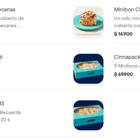
ecanas
Minibon C
cubierto de
Un rollo min
pecanas.
cubierto con
icroondas 20 s.
salsa de ch
$ 14.900
microondas 
6
Cinnapack
9 Minibons 
$ 69.900
15
. Recuerda
20 s.