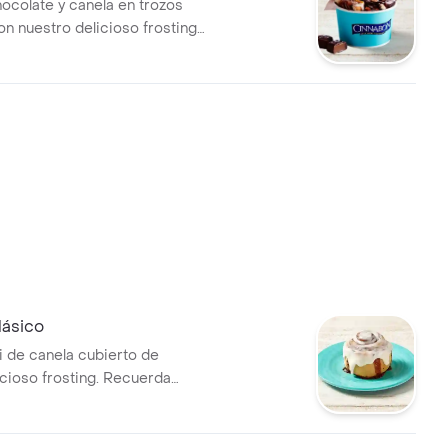
hocolate y canela en trozos
on nuestro delicioso frosting
hocolate.
lásico
i de canela cubierto de
icioso frosting. Recuerda
 microondas 20s.