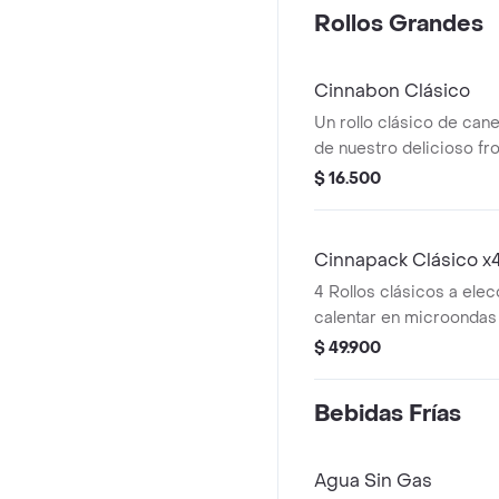
Rollos Grandes
Cinnabon Clásico
Un rollo clásico de cane
de nuestro delicioso fr
calentar en microondas 
$ 16.500
Cinnapack Clásico x
4 Rollos clásicos a ele
calentar en microondas 
$ 49.900
Bebidas Frías
Agua Sin Gas