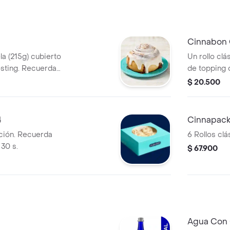
Cinnabon 
la (215g) cubierto
Un rollo clá
osting. Recuerda
de topping 
30 s.
Recuerda ca
$ 20.500
4
Cinnapack
cción. Recuerda
6 Rollos clá
30 s.
$ 67.900
Agua Con