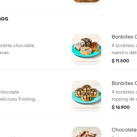
ños
Bonbites 
onbite chocolate,
4 bonbites 
anas.
nuestro del
calentar en
$ 11.500
Bonbites 
chocolate
4 bonbites 
elicioso frosting
topping de 
ecuerda calentar
Recuerda ca
$ 16.900
Chocolate