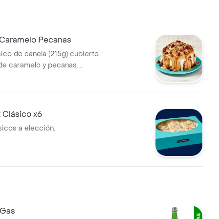
Caramelo Pecanas
sico de canela (215g) cubierto
de caramelo y pecanas.
lentar en microondas 30 s.
 Clásico x6
sicos a elección.
 Gas