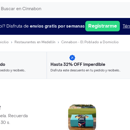
Registrarme
pi?
Disfruta de
envíos gratis por semanas
Tér
icilio
Restaurantes en Medellín
Cinnabon - El Poblado a Domicilio
ido
Hasta 32% OFF imperdible
pedido y recíbelo
Disfruta este descuento en tu pedido y recíbelo
en minutos.
2
nela. Recuerda
30 s.