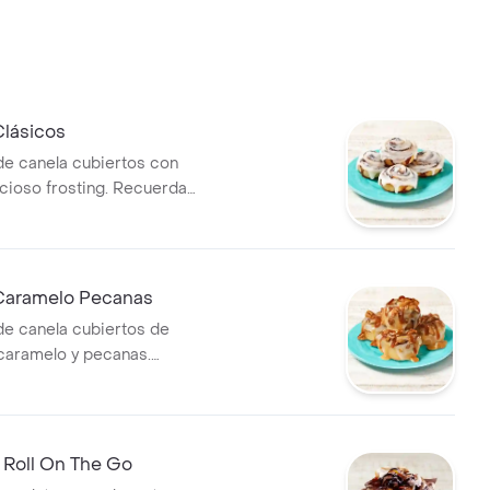
Clásicos
de canela cubiertos con
icioso frosting. Recuerda
 microondas 10 s.
Caramelo Pecanas
de canela cubiertos de
caramelo y pecanas.
lentar en microondas 10 s.
 Roll On The Go