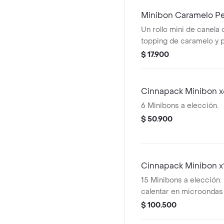
Minibon Caramelo P
Un rollo mini de canela 
topping de caramelo y 
Recuerda calentar en m
$ 17.900
Cinnapack Minibon x
6 Minibons a elección.
$ 50.900
Cinnapack Minibon x
15 Minibons a elección
calentar en microondas 
$ 100.500