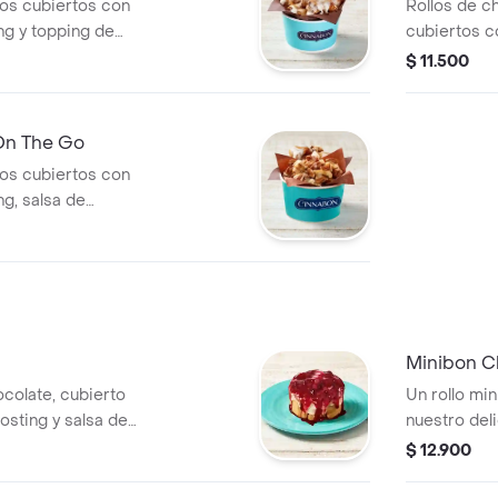
zos cubiertos con
Rollos de c
ng y topping de
cubiertos c
entar en
y salsa de c
$ 11.500
On The Go
zos cubiertos con
ng, salsa de
Minibon C
ocolate, cubierto
Un rollo min
osting y salsa de
nuestro del
ne aparte).
calentar en
$ 12.900
icroondas 20 s.