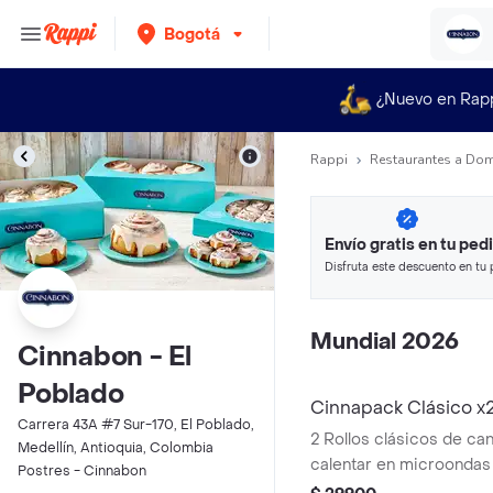
Bogotá
¿Nuevo en Rap
Rappi
Restaurantes a Dom
Envío gratis en tu ped
Disfruta este descuento en tu 
en minutos.
Mundial 2026
Cinnabon - El
Poblado
Cinnapack Clásico x
Carrera 43A #7 Sur-170, El Poblado,
2 Rollos clásicos de ca
Medellín, Antioquia, Colombia
calentar en microondas 
Postres - Cinnabon