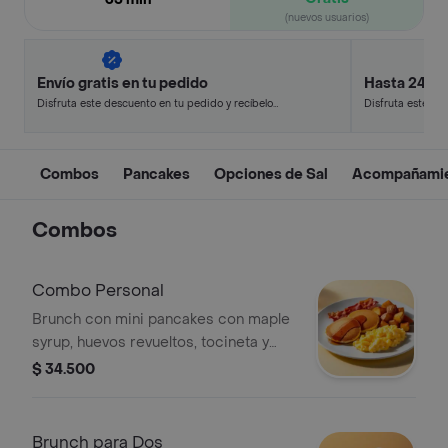
(nuevos usuarios)
Envío gratis en tu pedido
Hasta 24% 
Disfruta este descuento en tu pedido y recíbelo
Disfruta este de
en minutos.
en minutos.
Combos
Pancakes
Opciones de Sal
Acompañami
Combos
Combo Personal
Brunch con mini pancakes con maple
syrup, huevos revueltos, tocineta y
papas rostizadas.
$ 34.500
Brunch para Dos