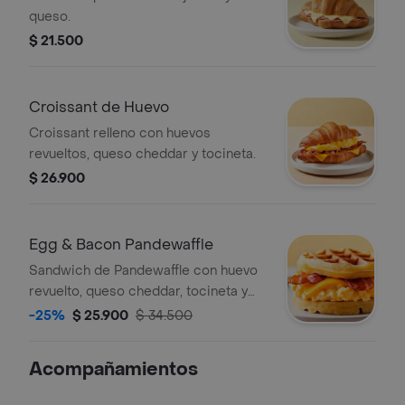
queso.
$ 21.500
Croissant de Huevo
Croissant relleno con huevos
revueltos, queso cheddar y tocineta.
$ 26.900
Egg & Bacon Pandewaffle
Sandwich de Pandewaffle con huevo
revuelto, queso cheddar, tocineta y
miel de maple.
-25%
$ 25.900
$ 34.500
Acompañamientos