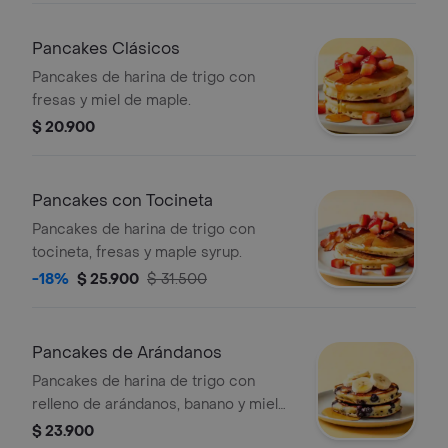
Pancakes Clásicos
Pancakes de harina de trigo con
fresas y miel de maple.
$ 20.900
Pancakes con Tocineta
Pancakes de harina de trigo con
tocineta, fresas y maple syrup.
-18%
$ 25.900
$ 31.500
Pancakes de Arándanos
Pancakes de harina de trigo con
relleno de arándanos, banano y miel
de maple.
$ 23.900