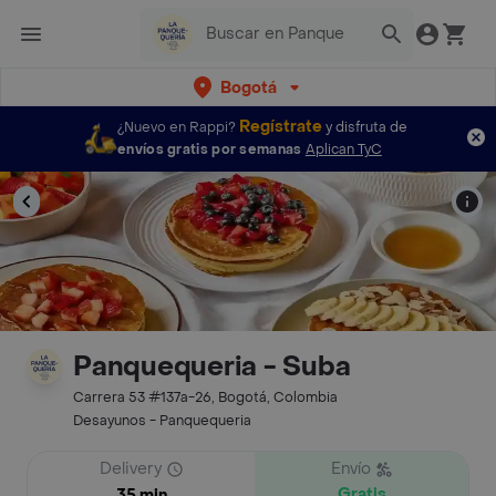
Bogotá
Regístrate
¿Nuevo en Rappi?
y disfruta de
envíos gratis por semanas
Aplican TyC
Panquequeria - Suba
Carrera 53 #137a-26, Bogotá, Colombia
Desayunos - Panquequeria
Delivery
Envío
Gratis
35 min