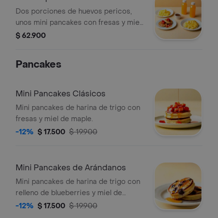
Dos porciones de huevos pericos,
unos mini pancakes con fresas y miel
de maple y dos jugos de naranja.
$ 62.900
Pancakes
Mini Pancakes Clásicos
Mini pancakes de harina de trigo con
fresas y miel de maple.
-12%
$ 17.500
$ 19.900
Mini Pancakes de Arándanos
Mini pancakes de harina de trigo con
relleno de blueberries y miel de
maple.
-12%
$ 17.500
$ 19.900