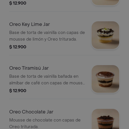
triturada.
$ 12.900
Oreo Key Lime Jar
Base de torta de vainilla con capas de
mousse de limón y Oreo triturada.
$ 12.900
Oreo Tiramisú Jar
Base de torta de vainilla bañada en
almíbar de café con capas de mousse
de tiramisú y Oreo.
$ 12.900
Oreo Chocolate Jar
Mousse de chocolate con capas de
Oreo triturada.