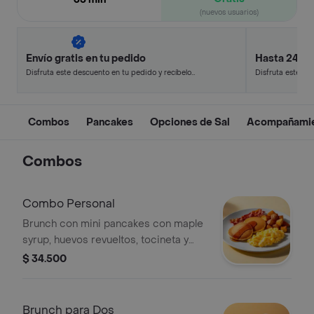
(nuevos usuarios)
Envío gratis en tu pedido
Hasta 24% 
Disfruta este descuento en tu pedido y recíbelo
Disfruta este de
en minutos.
en minutos.
Combos
Pancakes
Opciones de Sal
Acompañami
Combos
Combo Personal
Brunch con mini pancakes con maple
syrup, huevos revueltos, tocineta y
papas rostizadas.
$ 34.500
Brunch para Dos