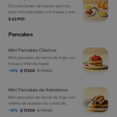
Dos porciones de huevos pericos,
unos mini pancakes con fresas y miel
de maple y dos jugos de naranja.
$ 62.900
Pancakes
Mini Pancakes Clásicos
Mini pancakes de harina de trigo con
fresas y miel de maple.
-12%
$ 17.500
$ 19.900
Mini Pancakes de Arándanos
Mini pancakes de harina de trigo con
relleno de blueberries y miel de
maple.
-12%
$ 17.500
$ 19.900