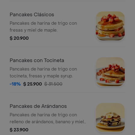
Pancakes Clásicos
Pancakes de harina de trigo con
fresas y miel de maple.
$ 20.900
Pancakes con Tocineta
Pancakes de harina de trigo con
tocineta, fresas y maple syrup.
-18%
$ 25.900
$ 31.500
Pancakes de Arándanos
Pancakes de harina de trigo con
relleno de arándanos, banano y miel
de maple.
$ 23.900