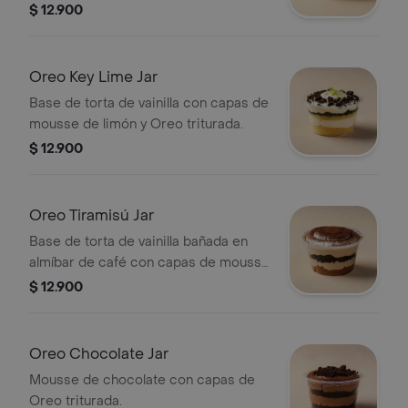
triturada.
$ 12.900
Oreo Key Lime Jar
Base de torta de vainilla con capas de
mousse de limón y Oreo triturada.
$ 12.900
Oreo Tiramisú Jar
Base de torta de vainilla bañada en
almíbar de café con capas de mousse
de tiramisú y Oreo.
$ 12.900
Oreo Chocolate Jar
Mousse de chocolate con capas de
Oreo triturada.