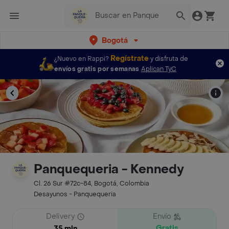
Bogotá
Regístrate
¿Nuevo en Rappi?
y disfruta de
envíos gratis por semanas
Aplican TyC
Panquequeria - Kennedy
Cl. 26 Sur #72c-84, Bogotá, Colombia
Desayunos - Panquequeria
Delivery
Envío
Gratis
35 min