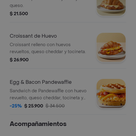
queso.
$ 21.500
Croissant de Huevo
Croissant relleno con huevos
revueltos, queso cheddar y tocineta.
$ 26.900
Egg & Bacon Pandewaffle
Sandwich de Pandewaffle con huevo
revuelto, queso cheddar, tocineta y
miel de maple.
-25%
$ 25.900
$ 34.500
Acompañamientos