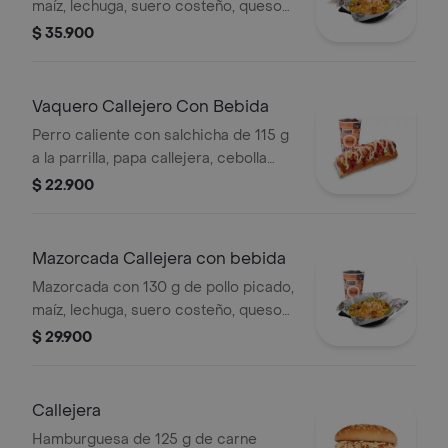
maíz, lechuga, suero costeño, queso
costeño, salsa BBQ, salsa Corral,
$ 35.900
salsa piña y papa callejera. + papas
Corral medianas + bebida PET
Vaquero Callejero Con Bebida
Perro caliente con salchicha de 115 g
a la parrilla, papa callejera, cebolla
picada, salsa blanca, salsa de tomate
$ 22.900
y mostaza en pan perro + bebida PET
Mazorcada Callejera con bebida
Mazorcada con 130 g de pollo picado,
maíz, lechuga, suero costeño, queso
costeño, salsa BBQ, salsa Corral,
$ 29.900
salsa piña y papa callejera. + bebida
PET
Callejera
Hamburguesa de 125 g de carne