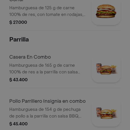
Hamburguesa de 125 g de carne
100% de res, con tomate en rodajas,
cebolla en rodajas, lechuga, salsa
$ 27.000
blanca, salsa de tomate y mostaza en
pan ajonjolí
Parrilla
Casera En Combo
Hamburguesa de 165 g de carne
100% de res a la parrilla con salsa
bbq, queso americano, cebolla,
$ 43.400
tomate, lechuga y salsas en pan
ajonjolí + papas medianas (corral o
cascos) + bebida
Pollo Parrillero Insignia en combo
Hamburguesa de 154 g de pechuga
de pollo a la parrilla con salsa BBQ,
tocineta, una tajada de queso tipo
$ 45.400
mozzarella, pepinillos, cebolla en