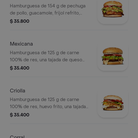
Hamburguesa de 154 g de pechuga
de pollo, guacamole, frijol refrito,
tortillas de maíz, tomate, lechuga y
$ 35.800
salsa blanca en pan ajonjolí
Mexicana
Hamburguesa de 125 g de carne
100% de res, una tajada de queso
tipo mozzarella, guacamole, fríjol
$ 35.400
refrito, tomate en rodajas, cebolla en
rodajas, lechuga y salsa blanca
Criolla
Hamburguesa de 125 g de carne
100% de res, huevo frito, una tajada
de queso tipo mozzarella, cebolla
$ 35.400
grillé, tomate en rodajas, lechuga,
salsa blanca y salsa de tomate
Corral