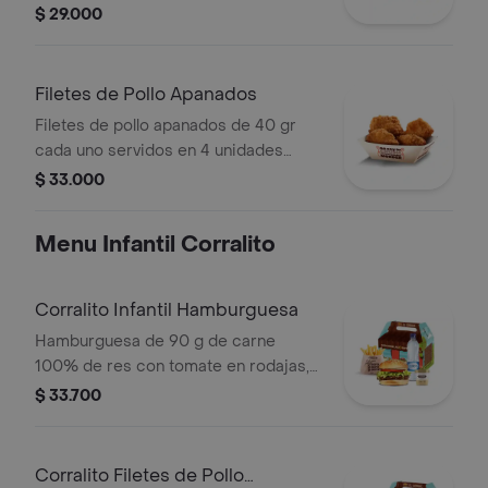
blanca
$ 29.000
Filetes de Pollo Apanados
Filetes de pollo apanados de 40 gr
cada uno servidos en 4 unidades
acompañados de miel mostaza
$ 33.000
Menu Infantil Corralito
Corralito Infantil Hamburguesa
Hamburguesa de 90 g de carne
100% de res con tomate en rodajas,
lechuga en julianas, salsa blanca y
$ 33.700
salsa de tomate con papas corral
medianas, bebida y vasito de helado
60 g
Corralito Filetes de Pollo