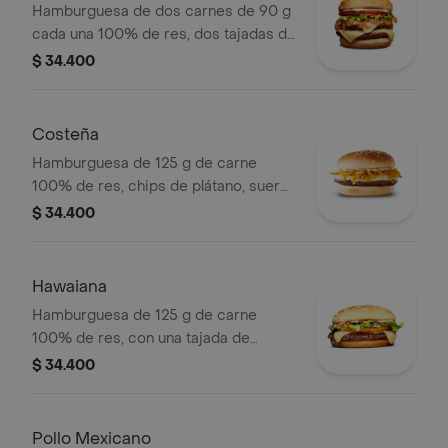
Hamburguesa de dos carnes de 90 g
cada una 100% de res, dos tajadas de
queso tipo mozzarella, cebolla grillé,
$ 34.400
tomate, lechuga y salsa blanca en pan
ajonjolí
Costeña
Hamburguesa de 125 g de carne
100% de res, chips de plátano, suero,
queso costeño rallado y salsa blanca
$ 34.400
en pan ajonjolí
Hawaiana
Hamburguesa de 125 g de carne
100% de res, con una tajada de
queso tipo mozzarella, piña, lechuga,
$ 34.400
salsa blanca y salsa de tomate en pan
ajonjolí
Pollo Mexicano