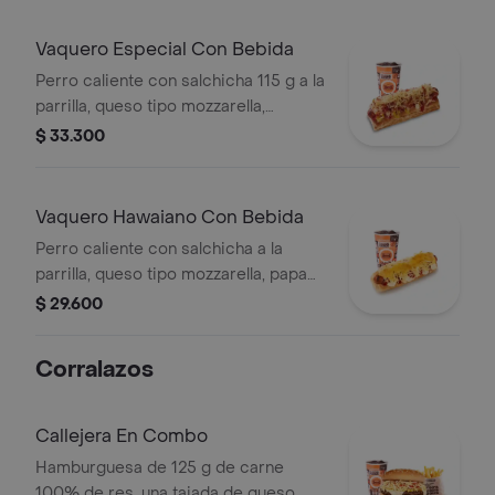
Vaquero Especial Con Bebida
Perro caliente con salchicha 115 g a la
parrilla, queso tipo mozzarella,
tocineta picada, papa callejera,
$ 33.300
cebolla picada, salsa blanca, salsa de
tomate y mostaza en pan perro +
bebida PET
Vaquero Hawaiano Con Bebida
Perro caliente con salchicha a la
parrilla, queso tipo mozzarella, papa
callejera, piña, salsa blanca y salsa de
$ 29.600
tomate en pan perro + bebida pet
Corralazos
Callejera En Combo
Hamburguesa de 125 g de carne
100% de res, una tajada de queso