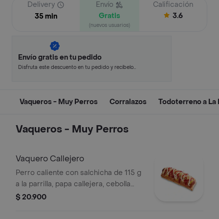
Delivery
Envío
Calificación
Gratis
3.6
35 min
(nuevos usuarios)
Envío gratis en tu pedido
Disfruta este descuento en tu pedido y recíbelo
en minutos.
Vaqueros - Muy Perros
Corralazos
Todoterreno a La P
Vaqueros - Muy Perros
Vaquero Callejero
Perro caliente con salchicha de 115 g
a la parrilla, papa callejera, cebolla
picada, salsa blanca, salsa de tomate
$ 20.900
y mostaza en pan perro