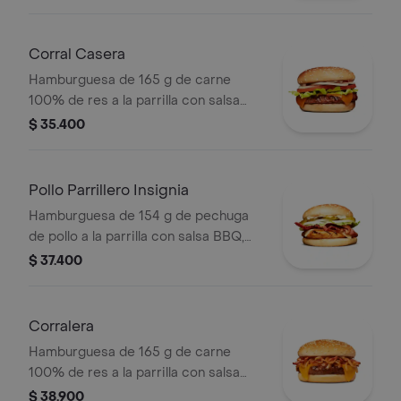
cebolla, lechuga y salsas + papas
medianas (corral o cascos) + bebida
pet
Corral Casera
Hamburguesa de 165 g de carne
100% de res a la parrilla con salsa
bbq, queso americano, cebolla en
$ 35.400
rodajas, tomate en rodajas, lechuga y
salsas en pan ajonjolí
Pollo Parrillero Insignia
Hamburguesa de 154 g de pechuga
de pollo a la parrilla con salsa BBQ,
tocineta, una tajada de queso tipo
$ 37.400
mozzarella, pepinillos, cebolla en
rodajas, lechuga y miel mostaza en
pan papa
Corralera
Hamburguesa de 165 g de carne
100% de res a la parrilla con salsa
bbq, tocineta, una tajada de queso
$ 38.900