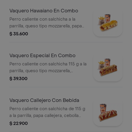
medianas (Corral o cascos) + bebida
PET
Vaquero Hawaiano En Combo
Perro caliente con salchicha a la
parrilla, queso tipo mozzarella, papa
callejera, piña y salsas en pan perro +
$ 35.600
papas medianas (corral o en cascos)
+ bebida pet
Vaquero Especial En Combo
Perro caliente con salchicha 115 g a la
parrilla, queso tipo mozzarella,
tocineta picada, papa callejera,
$ 39.300
cebolla picada, salsa blanca, salsa de
tomate y mostaza en pan perro +
papas medianas (Corral o en cascos)
Vaquero Callejero Con Bebida
+ bebida PET
Perro caliente con salchicha de 115 g
a la parrilla, papa callejera, cebolla
picada, salsa blanca, salsa de tomate
$ 22.900
y mostaza en pan perro + bebida PET