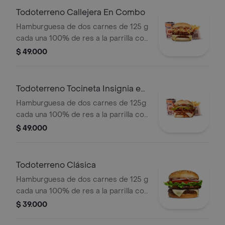
medianas (Corral o cascos) + bebida
Todoterreno Callejera En Combo
PET
Hamburguesa de dos carnes de 125 g
cada una 100% de res a la parrilla con
salsa bbq, tocineta, queso mozzarella,
$ 49.000
papas callejera y salsas + papas
medianas(corral o cascos) + bebida
Todoterreno Tocineta Insignia en
combo
Hamburguesa de dos carnes de 125g
cada una 100% de res a la parrilla con
salsa BBQ, tocineta, queso
$ 49.000
mozzarella, pepinillos, lechuga,
tomate, cebolla, salsa blanca, salsa de
tomate y mostaza en pan papa +
Todoterreno Clásica
papas Corral medianas + bebida PET
Hamburguesa de dos carnes de 125 g
cada una 100% de res a la parrilla con
salsa bbq, queso mozzarella, lechuga,
$ 39.000
tomate en rodajas, cebolla en rodajas