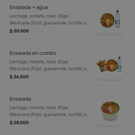
Ensalada + agua
Lechuga, tomate, maíz. Elige:
Mexicana (frijol, guacamole, tortilla) o
Campestre (quesos, huevo, pepinillos)
$ 30.500
+ aderezo y adiciona la proteína que
prefieras (puede tener trazas de
alimentos de origen animal) + agua
Ensalada en combo
Lechuga, tomate, maíz. Elige:
Mexicana (frijol, guacamole, tortilla) o
Campestre (quesos, huevo, pepinillos)
$ 36.500
+ aderezo y adiciona la proteína que
prefieras (puede tener trazas de
alimentos de origen animal) + papas
Ensalada
medianas + bebida PET
Lechuga, tomate, maíz. Elige:
Mexicana (frijol, guacamole, tortilla) o
Campestre (quesos, huevo, pepinillos)
$ 28.500
+ aderezo y adiciona la proteína que