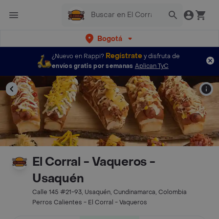
Bogotá
Regístrate
¿Nuevo en Rappi?
y disfruta de
envíos gratis por semanas
Aplican TyC
El Corral - Vaqueros -
Usaquén
Calle 145 #21-93, Usaquén, Cundinamarca, Colombia
Perros Calientes - El Corral - Vaqueros