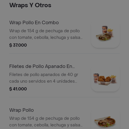
prefieras (puede tener trazas de
Wraps Y Otros
alimentos de origen animal)
Wrap Pollo En Combo
Wrap de 154 g de pechuga de pollo
con tomate, cebolla, lechuga y salsa
blanca + papas medianas (corral o en
$ 37.000
cascos) + bebida pet
Filetes de Pollo Apanado En
Combo
Filetes de pollo apanados de 40 gr
cada uno servidos en 4 unidades
acompañados de miel mostaza +
$ 41.000
papas medianas (Corral o en cascos)
+ bebida PET
Wrap Pollo
Wrap de 154 g de pechuga de pollo
con tomate, cebolla, lechuga y salsa