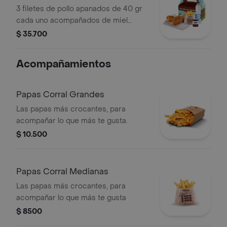
Apanados
3 filetes de pollo apanados de 40 gr
cada uno acompañados de miel
mostaza con papas Corral medianas,
$ 35.700
bebida y vasito de helado 60 g
Acompañamientos
Papas Corral Grandes
Las papas más crocantes, para
acompañar lo que más te gusta.
$ 10.500
Papas Corral Medianas
Las papas más crocantes, para
acompañar lo que más te gusta
$ 8500