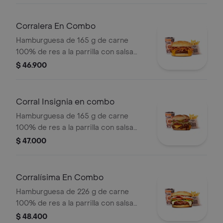
rodajas, lechuga y miel mostaza en
pan papa + papas medianas (Corral o
Corralera En Combo
cascos) + bebida PET
Hamburguesa de 165 g de carne
100% de res a la parrilla con salsa
bbq, tocineta, queso americano,
$ 46.900
cebolla grillé y salsa de tomate +
papas medianas (corral o cascos) +
bebida pet
Corral Insignia en combo
Hamburguesa de 165 g de carne
100% de res a la parrilla con salsa
BBQ, tocineta, queso americano,
$ 47.000
pepinillos, lechuga, tomate, cebolla,
salsa blanca, salsa de tomate y
mostaza en pan papa + papas Corral
Corralísima En Combo
medianas + bebida PET
Hamburguesa de 226 g de carne
100% de res a la parrilla con salsa
bbq, queso mozzarella, tomate,
$ 48.400