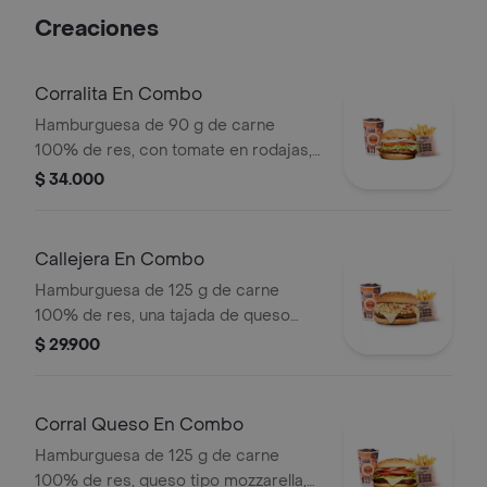
tomate, cebolla, salsa blanca, salsa de
Creaciones
tomate y mostaza en pan papa
Corralita En Combo
Hamburguesa de 90 g de carne
100% de res, con tomate en rodajas,
cebolla en rodajas, lechuga, salsa
$ 34.000
blanca y salsa de tomate + papas
medianas (corral o cascos) + bebida
pet
Callejera En Combo
Hamburguesa de 125 g de carne
100% de res, una tajada de queso
tipo mozzarella, papas callejera, salsa
$ 29.900
blanca, salsa de tomate y mostaza en
pan ajonjolí + papas Corral medianas
+ bebida PET
Corral Queso En Combo
Hamburguesa de 125 g de carne
100% de res, queso tipo mozzarella,