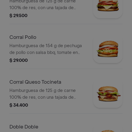
Hamburguesa de 125 g de carne
100% de res, con una tajada de
queso tipo mozzarella, tomate en
$ 29.500
rodajas, cebolla en rodajas, lechuga,
salsa blanca, salsa de tomate y
mostaza
Corral Pollo
Hamburguesa de 154 g de pechuga
de pollo con salsa bbq, tomate en
rodajas, cebolla en rodajas, lechuga y
$ 29.000
salsa blanca en pan ajonjolí
Corral Queso Tocineta
Hamburguesa de 125 g de carne
100% de res, con una tajada de
queso tipo mozzarella, tocineta,
$ 34.400
tomate en rodajas, cebolla en rodajas,
lechuga fresca y salsas en pan ajonjolí
Doble Doble