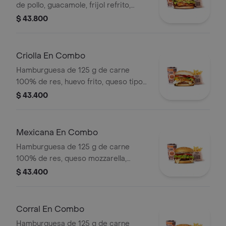
de pollo, guacamole, frijol refrito,
tortillas de maíz, tomate, lechuga y
$ 43.800
salsa blanca + papas medianas (corral
o cascos) + bebida pet
Criolla En Combo
Hamburguesa de 125 g de carne
100% de res, huevo frito, queso tipo
mozzarella, cebolla grillé, tomate en
$ 43.400
rodajas, lechuga y salsas + papas
medianas (corral o cascos) + bebida
pet
Mexicana En Combo
Hamburguesa de 125 g de carne
100% de res, queso mozzarella,
guacamole, fríjol refrito, tomate,
$ 43.400
cebolla, lechuga y salsa blanca +
papas medianas (corral o cascos) +
bebida pet
Corral En Combo
Hamburguesa de 125 g de carne