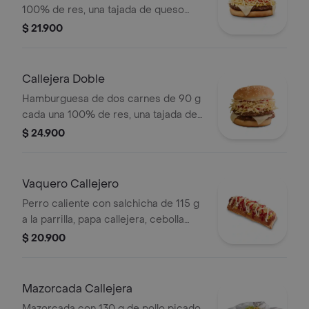
100% de res, una tajada de queso
tipo mozzarella, papas callejera, salsa
$ 21.900
blanca, salsa de tomate y mostaza en
pan ajonjolí
Callejera Doble
Hamburguesa de dos carnes de 90 g
cada una 100% de res, una tajada de
queso tipo mozzarella, papas
$ 24.900
callejera, salsa blanca, salsa de
tomate y mostaza en pan ajonjolí
Vaquero Callejero
Perro caliente con salchicha de 115 g
a la parrilla, papa callejera, cebolla
picada, salsa blanca, salsa de tomate
$ 20.900
y mostaza en pan perro
Mazorcada Callejera
Mazorcada con 130 g de pollo picado,