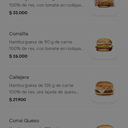
100% de res, con tomate en rodajas,
cebolla en rodajas, lechuga y salsas
$ 35.000
en pan ajonjolí + papas medianas
(corral o cascos) + bebida pet.
Corralita
Hamburguesa de 90 g de carne
100% de res, con tomate en rodajas,
cebolla en rodajas, lechuga, salsa
$ 26.000
blanca y salsa de tomate en pan
ajonjolí
Callejera
Hamburguesa de 125 g de carne
100% de res, una tajada de queso
tipo mozzarella, papas callejera, salsa
$ 21.900
blanca, salsa de tomate y mostaza en
pan ajonjolí
Corral Queso