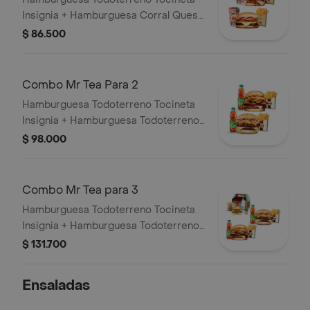
Insignia + Hamburguesa Corral Queso
+ 2 papas grandes + 2 bebidas
$ 86.500
Combo Mr Tea Para 2
Hamburguesa Todoterreno Tocineta
Insignia + Hamburguesa Todoterreno
Callejera + 2 papas grandes + 2 Mr
$ 98.000
Tea sabor a limón
Combo Mr Tea para 3
Hamburguesa Todoterreno Tocineta
Insignia + Hamburguesa Todoterreno
Callejera + 2 papas grandes + 2 Mr
$ 131.700
Tea sabor a limón + Menú Corralito
Hamburguesa
Ensaladas