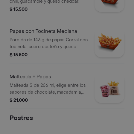
chili, guacamole y queso cheddar.
$ 15.500
Papas con Tocineta Mediana
Porción de 143 g de papas Corral con
tocineta, suero costeño y queso
cheddar.
$ 15.500
Malteada + Papas
Malteada S de 266 ml, elige entre los
sabores de chocolate, macadamia,
frutos del bosque, vainilla o Café +
$ 21.000
papas medianas. La consistencia de
este producto puede variar debido al
Postres
tiempo de entrega.