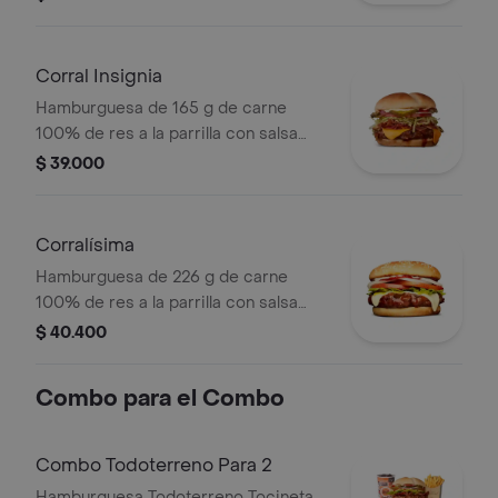
tipo americano, cebolla grillé y salsa
de tomate en pan ajonjolí
Corral Insignia
Hamburguesa de 165 g de carne
100% de res a la parrilla con salsa
BBQ, tocineta, queso americano,
$ 39.000
pepinillos, lechuga, tomate, cebolla,
salsa blanca, salsa de tomate y
mostaza en pan papa
Corralísima
Hamburguesa de 226 g de carne
100% de res a la parrilla con salsa
bbq, queso mozzarella, tomate en
$ 40.400
rodajas, cebolla en rodajas, lechuga,
salsa blanca, salsa de tomate y
Combo para el Combo
mostaza
Combo Todoterreno Para 2
Hamburguesa Todoterreno Tocineta