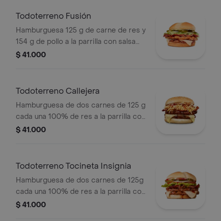
y salsas
Todoterreno Fusión
Hamburguesa 125 g de carne de res y
154 g de pollo a la parrilla con salsa
BBQ, tocineta, queso mozzarella,
$ 41.000
pepinillos, lechuga, cebolla y salsa
miel mostaza en pan papa
Todoterreno Callejera
Hamburguesa de dos carnes de 125 g
cada una 100% de res a la parrilla con
salsa bbq, tocineta, queso mozzarella,
$ 41.000
papas callejera, salsa blanca, salsa
bbq y mostaza en pan ajonjolí
Todoterreno Tocineta Insignia
Hamburguesa de dos carnes de 125g
cada una 100% de res a la parrilla con
salsa BBQ, tocineta, queso
$ 41.000
mozzarella, pepinillos, lechuga,