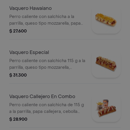
Vaquero Hawaiano
Perro caliente con salchicha a la
parrilla, queso tipo mozzarella, papa
callejera, piña, salsa blanca y salsa de
$ 27.600
tomate en pan perro
Vaquero Especial
Perro caliente con salchicha 115 g a la
parrilla, queso tipo mozzarella,
tocineta picada, papa callejera,
$ 31.300
cebolla picada, salsa blanca, salsa de
tomate y mostaza en pan perro
Vaquero Callejero En Combo
Perro caliente con salchicha de 115 g
a la parrilla, papa callejera, cebolla
picada, salsa blanca, salsa de tomate
$ 28.900
y mostaza en pan perro + papas