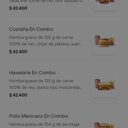
cada una 100% de res, dos tajadas de
queso tipo mozzarella, cebolla grillé,
$ 42.400
tomate, lechuga y salsa blanca en pan
ajonjolí + papas medianas (Corral o
cascos) + bebida PET
Costeña En Combo
Hamburguesa de 125 g de carne
100% de res, chips de plátano, suero,
queso costeño rallado y salsa blanca
$ 42.400
en pan ajonjolí + papas medianas
(corral o cascos) + bebida pet
Hawaiana En Combo
Hamburguesa de 125 g de carne
100% de res, queso tipo mozzarella,
piña, lechuga, salsa blanca y salsa de
$ 42.400
tomate en pan ajonjolí + papas
medianas (corral o cascos) + bebida
pet
Pollo Mexicano En Combo
Hamburguesa de 154 g de pechuga