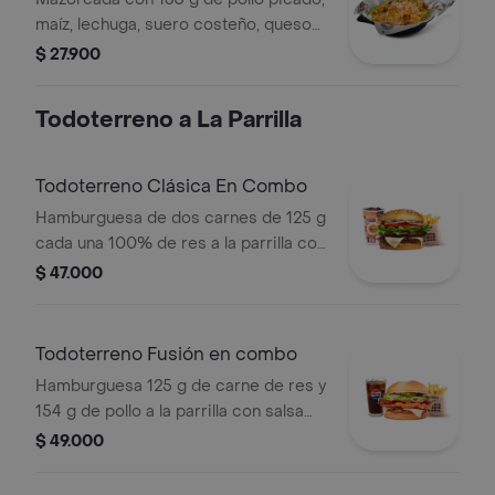
maíz, lechuga, suero costeño, queso
costeño, salsa BBQ, salsa Corral,
$ 27.900
salsa piña y papa callejera.
Todoterreno a La Parrilla
Todoterreno Clásica En Combo
Hamburguesa de dos carnes de 125 g
cada una 100% de res a la parrilla con
salsa bbq, queso mozzarella, lechuga,
$ 47.000
tomate, cebolla y salsas + papas
medianas (corral o cascos) + bebida
Todoterreno Fusión en combo
Hamburguesa 125 g de carne de res y
154 g de pollo a la parrilla con salsa
BBQ, tocineta, queso mozzarella,
$ 49.000
pepinillos, lechuga, cebolla y salsa
miel mostaza en pan papa + papas