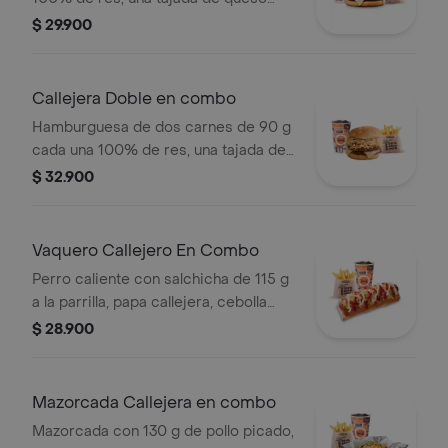
tipo mozzarella, papas callejera, salsa
$ 29.900
blanca, salsa de tomate y mostaza en
pan ajonjolí + papas Corral medianas
+ bebida PET
Callejera Doble en combo
Hamburguesa de dos carnes de 90 g
cada una 100% de res, una tajada de
queso tipo mozzarella, papas
$ 32.900
callejera, salsa blanca, salsa de
tomate y mostaza en pan ajonjolí +
papas Corral medianas + bebida PET
Vaquero Callejero En Combo
Perro caliente con salchicha de 115 g
a la parrilla, papa callejera, cebolla
picada, salsa blanca, salsa de tomate
$ 28.900
y mostaza en pan perro + papas
medianas (Corral o cascos) + bebida
PET
Mazorcada Callejera en combo
Mazorcada con 130 g de pollo picado,