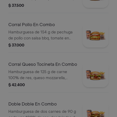
tomate en rodajas, cebolla en rodajas,
$ 37.500
lechuga y salsas + papas medianas
(corral o cascos) + bebida pet
Corral Pollo En Combo
Hamburguesa de 154 g de pechuga
de pollo con salsa bbq, tomate en
rodajas, cebolla en rodajas, lechuga y
$ 37.000
salsa blanca + papas medianas (corral
o cascos) + bebida pet
Corral Queso Tocineta En Combo
Hamburguesa de 125 g de carne
100% de res, queso mozzarella,
tocineta, tomate en rodajas, cebolla
$ 42.400
en rodajas, lechuga fresca y salsas +
papas medianas (corral o cascos) +
bebida
Doble Doble En Combo
Hamburguesa de dos carnes de 90 g