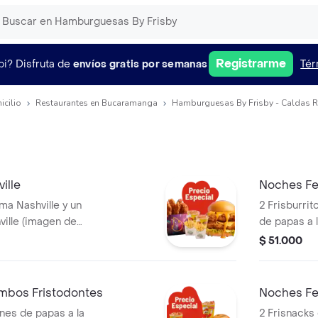
Registrarme
pi?
Disfruta de
envíos gratis por semanas
Tér
icilio
Restaurantes en Bucaramanga
Hamburguesas By Frisby - Caldas R
ille
Noches Fe
a Nashville y un
2 Frisburri
ille (imagen de
de papas a 
a producto
und) y 2 ga
$ 51.000
mbos Fristodontes
Noches Fel
ones de papas a la
2 Frisnacks