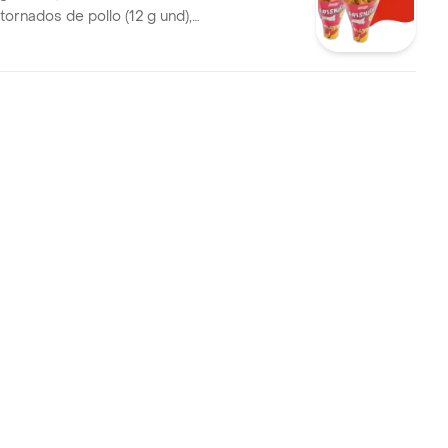
tornados de pollo (12 g und),
rancesa grande (100 g )y
0 ml)