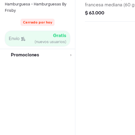
Hamburguesa - Hamburguesas By
francesa mediana (60 g
Frisby
(325 ml und). Escoge en
$ 63.000
Sriracha, BBQ, salsa Fr
Cerrado por hoy
Gratis
Envío
(nuevos usuarios)
Promociones