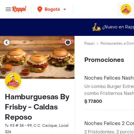
Bogotá
¿Nuevo en Rap
Rappi
Restaurantes a Dom
Promociones
Noches Felices Nashv
Un combo Burger Extrem
combo Fristiernos Nashv
Hamburguesas By
producto corresponde 
$ 77.800
Frisby - Caldas
agrandado)
Reposo
Noches Felices 2 Co
Tv. 93 # 34 - 99, C.C. Cacique, Local
2 Fristodontes, 2 porci
326