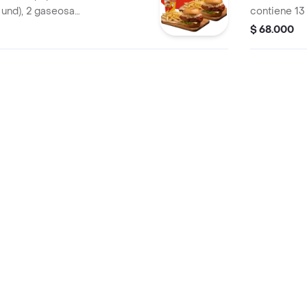
 und), 2 gaseosas
contiene 13 
tre búfalo
papas a la f
$ 68.000
isby o coreana
gaseosa (47