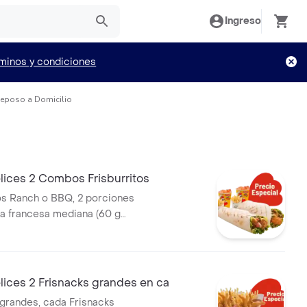
Ingreso
minos y condiciones
eposo a Domicilio
lices 2 Combos Frisburritos
tos Ranch o BBQ, 2 porciones
la francesa mediana (60 g
seosas (325 ml)
ices 2 Frisnacks grandes en ca
 grandes, cada Frisnacks