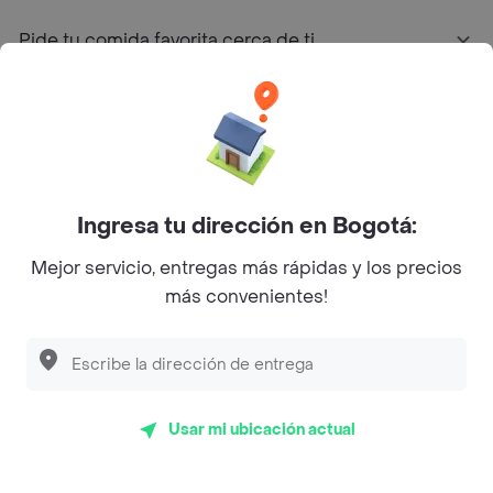
Pide tu comida favorita cerca de ti
Categorías
Únete a Rappi
Ingresa tu dirección en Bogotá:
Sobre Rappi
Mejor servicio, entregas más rápidas y los precios
más convenientes!
Facebook
Twitter
Instagram
©
2026
Rappi Inc. All rights reserved.
Usar mi ubicación actual
Rappi S.A.S. --- NIT 900.843.898-9 --- Calle 63 # 16A-02