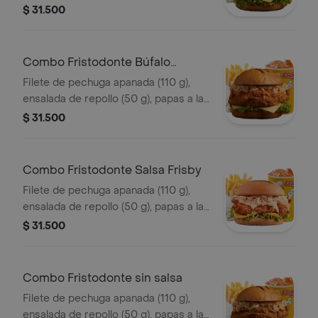
francesa mediana (60 g) y gaseosa
$ 31.500
(325 ml). en salsa coreana.
Combo Fristodonte Búfalo
Sriracha
Filete de pechuga apanada (110 g),
ensalada de repollo (50 g), papas a la
francesa mediana (60 g) y gaseosa
$ 31.500
(325 ml), en salsa búfalo sriracha.
Combo Fristodonte Salsa Frisby
Filete de pechuga apanada (110 g),
ensalada de repollo (50 g), papas a la
francesa mediana (60 g) y gaseosa
$ 31.500
(325 ml), en salsa Frisby.
Combo Fristodonte sin salsa
Filete de pechuga apanada (110 g),
ensalada de repollo (50 g), papas a la