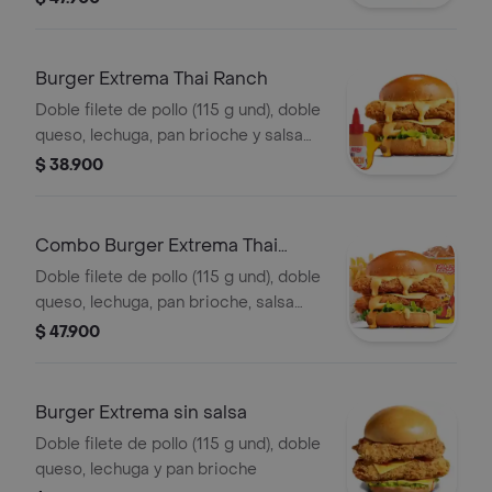
(60g) y gaseosa (325 ml)
Burger Extrema Thai Ranch
Doble filete de pollo (115 g und), doble
queso, lechuga, pan brioche y salsa
Thai ranch
$ 38.900
Combo Burger Extrema Thai
Ranch
Doble filete de pollo (115 g und), doble
queso, lechuga, pan brioche, salsa
Thai ranch, francesa mediana (60 g) y
$ 47.900
gaseosa (325 ml)
Burger Extrema sin salsa
Doble filete de pollo (115 g und), doble
queso, lechuga y pan brioche