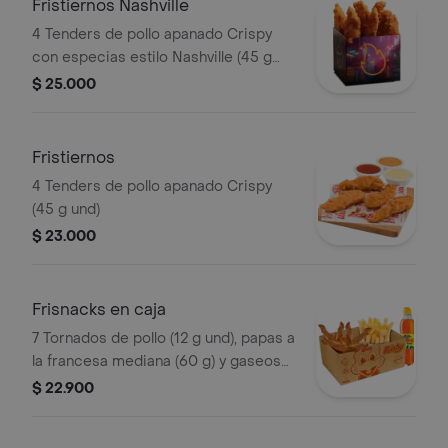
Fristiernos Nashville
4 Tenders de pollo apanado Crispy
con especias estilo Nashville (45 g
und), sirope de miel picante. Imagen
$ 25.000
de producto corresponde a producto
agrandado
Fristiernos
4 Tenders de pollo apanado Crispy
(45 g und)
$ 23.000
Frisnacks en caja
7 Tornados de pollo (12 g und), papas a
la francesa mediana (60 g) y gaseosa
(470 ml)
$ 22.900