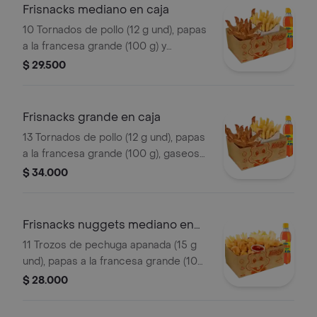
Frisnacks mediano en caja
10 Tornados de pollo (12 g und), papas
a la francesa grande (100 g) y
gaseosa (470 ml)
$ 29.500
Frisnacks grande en caja
13 Tornados de pollo (12 g und), papas
a la francesa grande (100 g), gaseosa
(470 ml)
$ 34.000
Frisnacks nuggets mediano en
caja
11 Trozos de pechuga apanada (15 g
und), papas a la francesa grande (100
g), gaseosa (400 ml)
$ 28.000