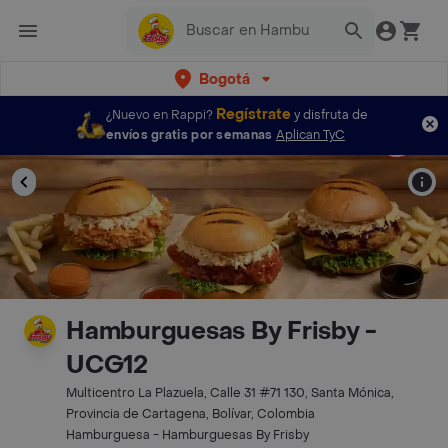
Bogotá
Regístrate
¿Nuevo en Rappi?
y disfruta de
envíos gratis por semanas
Aplican TyC
Hamburguesas By Frisby -
UCG12
Multicentro La Plazuela, Calle 31 #71 130, Santa Mónica,
Provincia de Cartagena, Bolívar, Colombia
Hamburguesa - Hamburguesas By Frisby