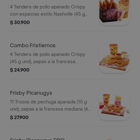
4 Tenders de pollo apanado Crispy
con especias estilo Nashville (45 g
und), sirope de miel picante, papas a
$ 30.900
la francesa mediana (60 g) y gaseosa
(325 ml). Imagen de producto corres
Combo Fristiernos
4 Tenders de pollo apanado Crispy
(45 g und), papas a la francesa
mediana (60 g) y gaseosa (325 ml)
$ 24.900
Frisby Picanugys
11 Trozos de pechuga apanada (15 g
und), papas a la francesa mediana (60
g), ensalada de repollo personal (145
$ 27.900
g) y gaseosa (325 ml)