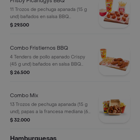
Frisby Picanugys BBQ
11 Trozos de pechuga apanada (15 g
und) bañados en salsa BBQ
ligeramente picante, papas a la
$ 29.500
francesa mediana (60 g), ensalada de
repollo personal (145 g) y gaseosa
(325 ml)
Combo Fristiernos BBQ
4 Tenders de pollo apanado Crispy
(45 g und) bañados en salsa BBQ
ligeramente picante, papas a la
$ 26.500
francesa mediana (60 g) y gaseosa
(325 ml)
Combo Mix
13 Trozos de pechuga apanada (15 g
und), papas a la francesa mediana (60
g) y gaseosa (325 ml)
$ 32.000
Hamburguesas