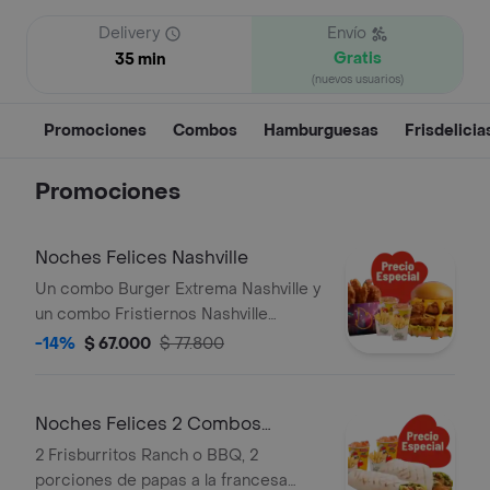
Delivery
Envío
Gratis
35 min
(nuevos usuarios)
Promociones
Combos
Hamburguesas
Frisdelicia
Promociones
Noches Felices Nashville
Un combo Burger Extrema Nashville y
un combo Fristiernos Nashville
(imagen de producto corresponde a
-14%
$ 67.000
$ 77.800
producto agrandado)
Noches Felices 2 Combos
Frisburritos
2 Frisburritos Ranch o BBQ, 2
porciones de papas a la francesa