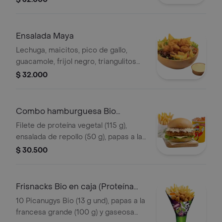
nuggets de pollo (9 und, 15 g und),
filete asado (En trozos, 150 g) o nugg
Ensalada Maya
Lechuga, maicitos, pico de gallo,
guacamole, frijol negro, triangulitos
de maíz y aderezo mexicano. Elige tu
$ 32.000
proteína entre nuggets de pollo (9
und, 15 g und), filete asado (En tro
Combo hamburguesa Bio
(Proteína Vegetal)
Filete de proteína vegetal (115 g),
ensalada de repollo (50 g), papas a la
francesa mediana (60 g) y gaseosa
$ 30.500
(325 ml). Escoge entre salsa búfalo
Sriracha, BBQ o coreana
Frisnacks Bio en caja (Proteína
Vegetal)
10 Picanugys Bio (13 g und), papas a la
francesa grande (100 g) y gaseosa