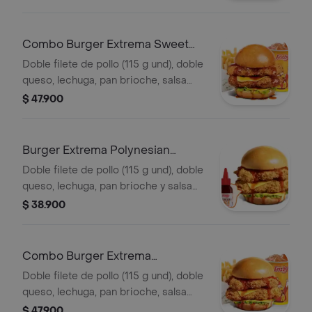
Combo Burger Extrema Sweet
Carolina
Doble filete de pollo (115 g und), doble
queso, lechuga, pan brioche, salsa
sweet Carolina,francesa mediana (60
$ 47.900
g) y gaseosa (325 ml)
Burger Extrema Polynesian
Beach
Doble filete de pollo (115 g und), doble
queso, lechuga, pan brioche y salsa
Polynesian beach
$ 38.900
Combo Burger Extrema
Polynesian Beach
Doble filete de pollo (115 g und), doble
queso, lechuga, pan brioche, salsa
Polynesian beach, francesa mediana
$ 47.900