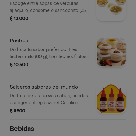
Escoge entre sopas de verduras,
ajiaquillo, consomé o sancochito (350
g)
$ 12.000
Postres
Disfruta tu sabor preferido: Tres
leches milo (80 g), tres leches frutos
rojos (90 g), combinado de maracuyá
$ 10.500
(130 g) y tres leches arequipe (90 g)
Salseros sabores del mundo
Disfruta de las nuevas salsas, puedes
escoger entrega sweet Caroline,
Polynesian beach o Thai ranch
$ 5900
Bebidas