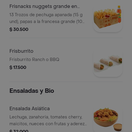
Frisnacks nuggets grande en
caja
13 Trozos de pechuga apanada (15 g
und), papas a la francesa grande (100
g), gaseosa (400 ml)
$ 30.500
Frisburrito
Frisburrito Ranch o BBQ
$ 17.500
Ensaladas y Bio
Ensalada Asiática
Lechuga, zanahoria, tomates cherry,
maicitos, nueces con frutas y aderezo
sésamo. Elige tu proteína entre
$ 32.000