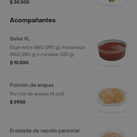
(470 ml)
$ 30.500
Acompañantes
Salsa XL
Elige entre BBQ (290 g), mostaneza
BBQ (280 g) o coreana (320 g)
$ 10.500
Porción de arepas
Porción de arepas (4 und)
$ 5900
Ensalada de repollo personal