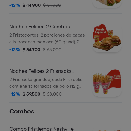
mediana (60 g und) y 2 gaseosas (325
-12%
$ 44.900
$ 51.000
ml)
Noches Felices 2 Combos
Fristodontes
2 Fristodontes, 2 porciones de papas
a la francesa mediana (60 g und), 2
gaseosas (325 ml und). Escoge entre
-13%
$ 54.700
$ 63.000
búfalo Sriracha, BBQ, salsa Frisby o
coreana
Noches Felices 2 Frisnacks
grandes en ca
2 Frisnacks grandes, cada Frisnacks
contiene 13 tornados de pollo (12 g
und), papas a la francesa grande (100
-12%
$ 59.500
$ 68.000
g )y gaseosa (470 ml)
Combos
Combo Fristiernos Nashville