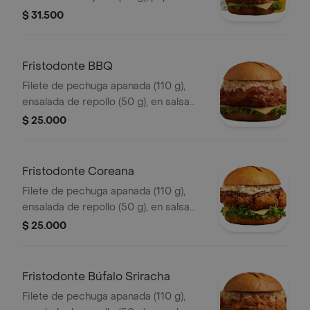
francesa mediana (60 g) y gaseosa
$ 31.500
(325 ml), sin salsa.
Fristodonte BBQ
Filete de pechuga apanada (110 g),
ensalada de repollo (50 g), en salsa
BBQ.
$ 25.000
Fristodonte Coreana
Filete de pechuga apanada (110 g),
ensalada de repollo (50 g), en salsa
coreana.
$ 25.000
Fristodonte Búfalo Sriracha
Filete de pechuga apanada (110 g),