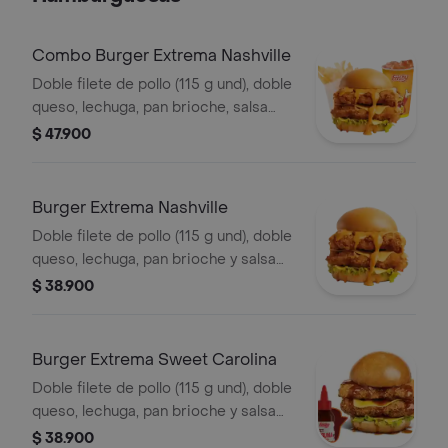
Combo Burger Extrema Nashville
Doble filete de pollo (115 g und), doble
queso, lechuga, pan brioche, salsa
picante estilo Nashville, francesa
$ 47.900
mediana (60 g) y gaseosa (325 ml)
Burger Extrema Nashville
Doble filete de pollo (115 g und), doble
queso, lechuga, pan brioche y salsa
picante estilo Nashville
$ 38.900
Burger Extrema Sweet Carolina
Doble filete de pollo (115 g und), doble
queso, lechuga, pan brioche y salsa
sweet Carolina
$ 38.900