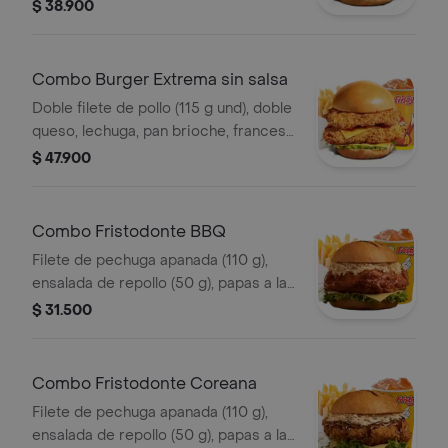
$ 38.900
Combo Burger Extrema sin salsa
Doble filete de pollo (115 g und), doble
queso, lechuga, pan brioche, francesa
mediana (60 g) y gaseosa (325 ml)
$ 47.900
Combo Fristodonte BBQ
Filete de pechuga apanada (110 g),
ensalada de repollo (50 g), papas a la
francesa mediana (60 g) y gaseosa
$ 31.500
(325 ml), en salsa BBQ.
Combo Fristodonte Coreana
Filete de pechuga apanada (110 g),
ensalada de repollo (50 g), papas a la