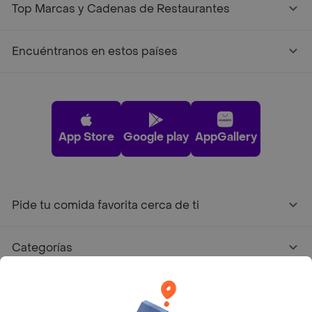
Top Marcas y Cadenas de Restaurantes
Encuéntranos en estos países
App Store
Google play
AppGallery
Pide tu comida favorita cerca de ti
Categorías
Únete a Rappi