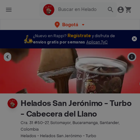
Bogotá
Regístrate
¿Nuevo en Rappi?
y disfruta de
envíos gratis por semanas
Aplican TyC
Helados San Jerónimo - Turbo
- Cabecera del Llano
Cra. 31 #50-27, Sotomayor, Bucaramanga, Santander,
Colombia
Helados - Helados San Jerónimo - Turbo