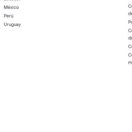
C
México
d
Perú
P
Uruguay
C
d
C
C
m