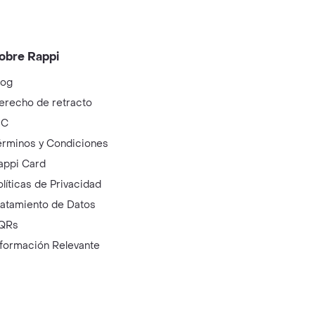
obre Rappi
log
erecho de retracto
IC
érminos y Condiciones
appi Card
olíticas de Privacidad
ratamiento de Datos
QRs
nformación Relevante