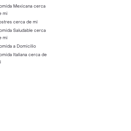
omida Mexicana cerca
e mi
ostres cerca de mi
omida Saludable cerca
e mi
omida a Domicilio
omida Italiana cerca de
i