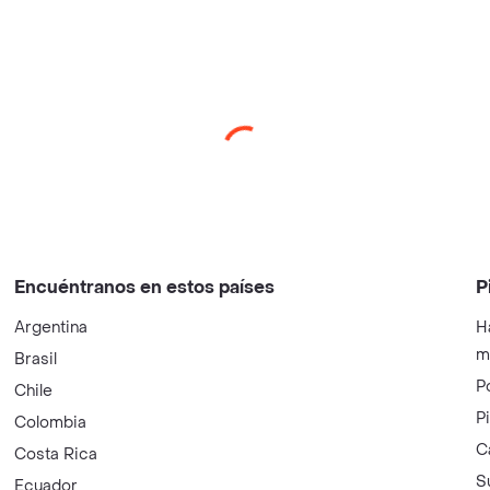
Encuéntranos en estos países
P
Argentina
H
m
Brasil
P
Chile
P
Colombia
C
Costa Rica
S
Ecuador