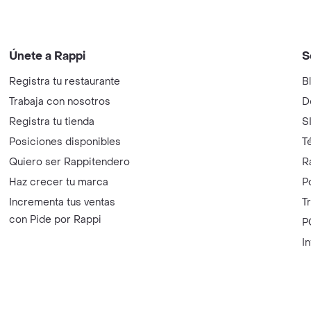
Únete a Rappi
S
Registra tu restaurante
B
Trabaja con nosotros
D
Registra tu tienda
S
Posiciones disponibles
T
Quiero ser Rappitendero
R
Haz crecer tu marca
P
Incrementa tus ventas
T
con Pide por Rappi
P
I