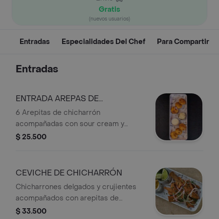
Gratis
(nuevos usuarios)
Entradas
Especialidades Del Chef
Para Compartir
Entradas
ENTRADA AREPAS DE
CHICHARRON X6 UNDS
6 Arepitas de chicharrón
acompañadas con sour cream y
queso blanco.
$ 25.500
CEVICHE DE CHICHARRÓN
Chicharrones delgados y crujientes
acompañados con arepitas de
chicharrón.
$ 33.500