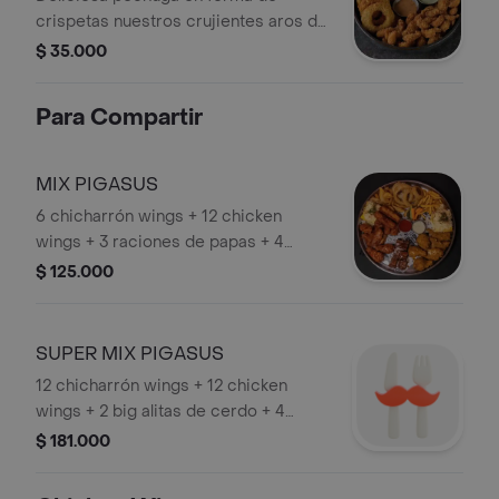
crispetas nuestros crujientes aros de
cebolla papas a la francesa.
$ 35.000
Acompañado de alioli de ajo y salsa
chipotle
Para Compartir
MIX PIGASUS
6 chicharrón wings + 12 chicken
wings + 3 raciones de papas + 4
mazorcas + queso papialpa + salsa de
$ 125.000
queso azul + zanahoria y apio
SUPER MIX PIGASUS
12 chicharrón wings + 12 chicken
wings + 2 big alitas de cerdo + 4
raciones de papas + 4 mazorcas +
$ 181.000
queso papialpa + salsa de queso azul
+ zanahoria y apio.