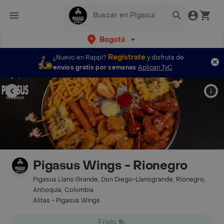
Bogotá
Regístrate
¿Nuevo en Rappi?
y disfruta de
envíos gratis por semanas
Aplican TyC
Pigasus Wings - Rionegro
Pigasus Llano Grande, Don Diego-Llanogrande, Rionegro,
Antioquia, Colombia
Alitas - Pigasus Wings
Envío