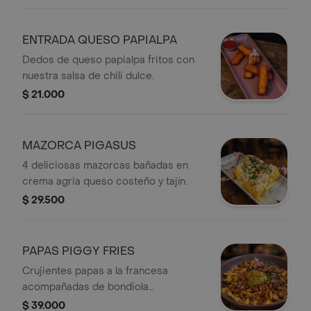
ENTRADA QUESO PAPIALPA
Dedos de queso papialpa fritos con
nuestra salsa de chili dulce.
$ 21.000
MAZORCA PIGASUS
4 deliciosas mazorcas bañadas en
crema agria queso costeño y tajín.
$ 29.500
PAPAS PIGGY FRIES
Crujientes papas a la francesa
acompañadas de bondiola
desmechadapico de galloguacamole
$ 39.000