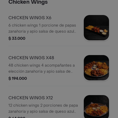
Chicken Wings
CHICKEN WINGS X6
6 chicken wings 1 porcione de papas
zanahoria y apio salsa de queso azul
alioli de ajo y salsa a elección
$ 33.000
CHICKEN WINGS X48
48 chicken wings 4 acompañantes a
elección zanahoria y apio salsa de
queso azul alioli de ajo 4 salsas a
$ 194.000
elección
CHICKEN WINGS X12
12 chicken wings 2 porciones de papa
zanahoria y apio salsa de queso azul
alioli de ajo y salsa a elección