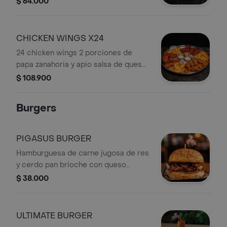
$ 64.000
CHICKEN WINGS X24
24 chicken wings 2 porciones de
papa zanahoria y apio salsa de queso
azul alioli de ajo y salsa a elección
$ 108.900
Burgers
PIGASUS BURGER
Hamburguesa de carne jugosa de res
y cerdo pan brioche con queso
parmesano queso cheddar y el toque
$ 38.000
especial de nuestros crujientes
chicharrones bañados en salsa bbq
de la casa.
ULTIMATE BURGER