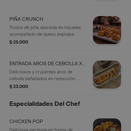
y bañadas con aderezo cheddar y
salsa bbq.
PIÑA CRUNCH
Trozos de piña apanada en hojuelas
acompañado de queso papialpa
asada y reducción de vino.
$ 25.000
ENTRADA AROS DE CEBOLLA X
10 UNDS
Deliciosos y crujientes aros de
cebolla bañanados en reducción
balsámica ralladura de queso grana
$ 23.000
padano acompañados de salsa
chipotle.
Especialidades Del Chef
CHICKEN POP
Deliciosa pechuga en forma de