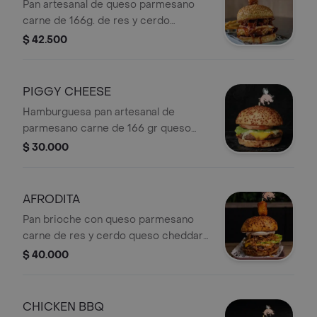
Pan artesanal de queso parmesano
carne de 166g. de res y cerdo
chicharrón crujiente bañado en salsa
$ 42.500
de la casa queso cheddar queso
crema philadelphia cubo de
chicharrón
PIGGY CHEESE
Hamburguesa pan artesanal de
parmesano carne de 166 gr queso
cheddar cogollo europeo tomate
$ 30.000
nuestra salsas ajo y chipotle viene
acompañada + Papas.
AFRODITA
Pan brioche con queso parmesano
carne de res y cerdo queso cheddar
gratinado mermelada de tocineta
$ 40.000
salsa pink cogollo europeo cebollas
Crispy dip passion tocino. Coronada
con queso papialpa frito con salsa de
CHICKEN BBQ