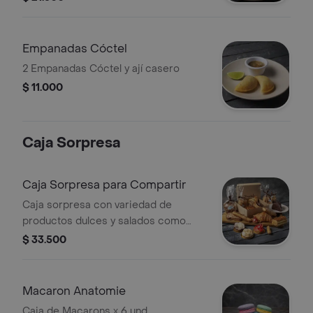
Empanadas Cóctel
2 Empanadas Cóctel y ají casero
$ 11.000
Caja Sorpresa
Caja Sorpresa para Compartir
Caja sorpresa con variedad de
productos dulces y salados como
croissants, galletas, pasteles y más. El
$ 33.500
contenido puede variar según
disponibilidad
Macaron Anatomie
Caja de Macarons x 6 und.