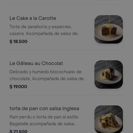
Le Cake a la Carotte
Torta de zanahoria y especies,
casera. Acompañada de salsa de
crema inglesa de la casa
$ 18.500
Le Gâteau au Chocolat
Delicado y humedo bizcochuelo de
chocolate, Acompañada de salsa de
crema inglesa de la casa
$ 19.000
torta de pan con salsa inglesa
Pain perdu o torta de pan al estilo
Bagatelle acompañada de salsa
inglesa
$ 21.500