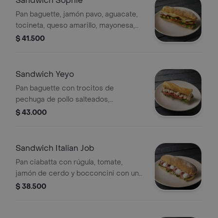
Sandwich Sophie
Pan baguette, jamón pavo, aguacate,
tocineta, queso amarillo, mayonesa,
rúgula y tomate
$ 41.500
Sandwich Yeyo
Pan baguette con trocitos de
pechuga de pollo salteados,
mayonesa, tomate y rúgula.
$ 43.000
Sandwich Italian Job
Pan ciabatta con rúgula, tomate,
jamón de cerdo y bocconcini con un
toque de aceite de oliva, sal y
$ 38.500
pimienta.