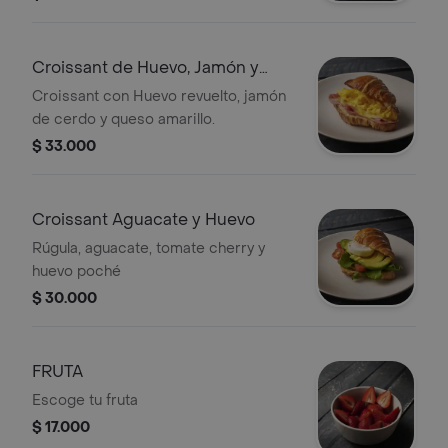
almendras liente y miel.
Croissant de Huevo, Jamón y
Queso
Croissant con Huevo revuelto, jamón
de cerdo y queso amarillo.
$ 33.000
Croissant Aguacate y Huevo
Rúgula, aguacate, tomate cherry y
huevo poché
$ 30.000
FRUTA
Escoge tu fruta
$ 17.000