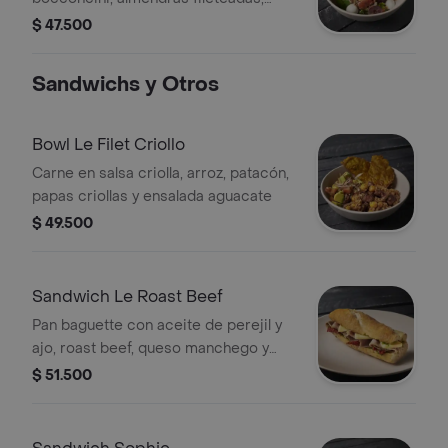
reducción balsámico
$ 47.500
Sandwichs y Otros
Bowl Le Filet Criollo
Carne en salsa criolla, arroz, patacón,
papas criollas y ensalada aguacate
$ 49.500
Sandwich Le Roast Beef
Pan baguette con aceite de perejil y
ajo, roast beef, queso manchego y
tomates secos.
$ 51.500