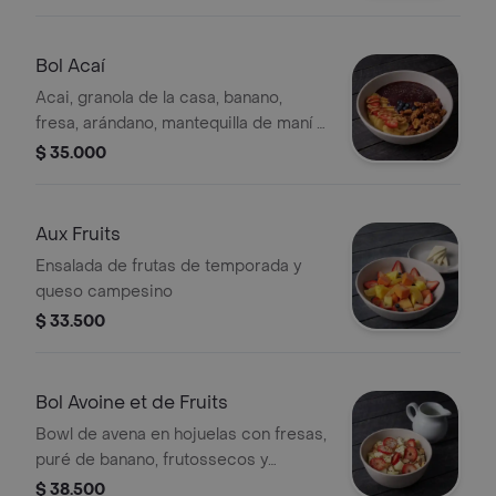
yogurt natural
Bol Acaí
Acai, granola de la casa, banano,
fresa, arándano, mantequilla de maní y
semillas de chía.
$ 35.000
Aux Fruits
Ensalada de frutas de temporada y
queso campesino
$ 33.500
Bol Avoine et de Fruits
Bowl de avena en hojuelas con fresas,
puré de banano, frutossecos y
semillas de chía; servido con leche de
$ 38.500