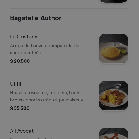
Bagatelle Author
La Costeñis
Arepa de huevo acompañada de
suero costeño.
$ 20.500
Ufffff
Huevos revueltos, tocineta, hash
brown, chorizo cóctel, pancakes y
miel de maple.
$ 55.500
A l Avocat