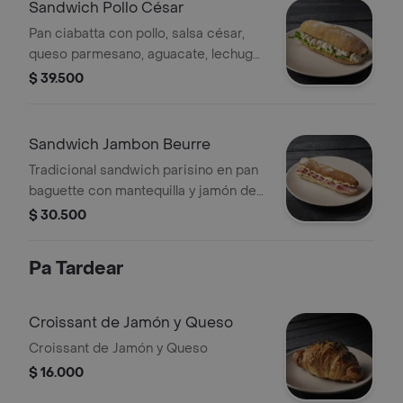
Sandwich Pollo César
Pan ciabatta con pollo, salsa césar,
queso parmesano, aguacate, lechuga
romana, un toque de ajo y perejil.
$ 39.500
Sandwich Jambon Beurre
Tradicional sandwich parisino en pan
baguette con mantequilla y jamón de
cerdo.
$ 30.500
Pa Tardear
Croissant de Jamón y Queso
Croissant de Jamón y Queso
$ 16.000