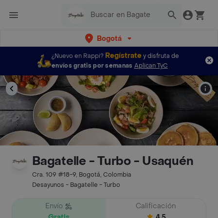
Bogotá
Regístrate
¿Nuevo en Rappi?
y disfruta de
envíos gratis por semanas
Aplican TyC
Bagatelle - Turbo - Usaquén
Cra. 109 #18-9, Bogotá, Colombia
Desayunos - Bagatelle - Turbo
Envío
Calificación
Gratis
4.5