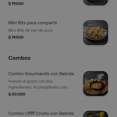
y Crema de Avellanas
$ 19.500
Mini Bits para compartir
Mini Bits de pan de yuca
$ 19.500
Combos
Combo Gourmands con Bebida
Huevos al gusto con dos
ingredientes. Acompañados con
media canasta de pan Bagatelle.
$ 50.000
Escoge la bebida
Combo Ufffff Criollo con Bebida