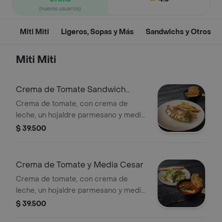
(nuevos usuarios)
Miti Miti
Ligeros, Sopas y Más
Sandwichs y Otros
Miti Miti
Crema de Tomate Sandwich
Cesar y Papas
Crema de tomate, con crema de
leche, un hojaldre parmesano y medio
Sandwich Cesar con papas.
$ 39.500
Crema de Tomate y Media Cesar
Crema de tomate, con crema de
leche, un hojaldre parmesano y media
Ensalada Cesar con trozos de pollo,
$ 39.500
lechuga romana,tocineta, parmesano.