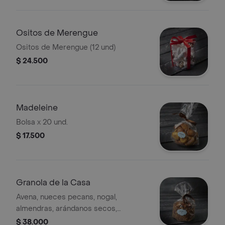
Ositos de Merengue
Ositos de Merengue (12 und)
$ 24.500
Madeleine
Bolsa x 20 und.
$ 17.500
Granola de la Casa
Avena, nueces pecans, nogal,
almendras, arándanos secos,
edulzado con miel y map le
$ 38.000