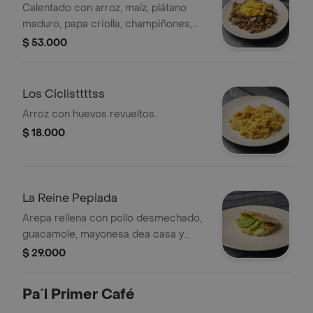
Calentado con arroz, maíz, plátano
maduro, papa criolla, champiñones,
cebollín, cilantro y tortilla de huevo o
$ 53.000
huevo frito.
Los Ciclisttttss
Arroz con huevos revueltos.
$ 18.000
La Reine Pepiada
Arepa rellena con pollo desmechado,
guacamole, mayonesa dea casa y
aguacate fresco.
$ 29.000
Pa´l Primer Café