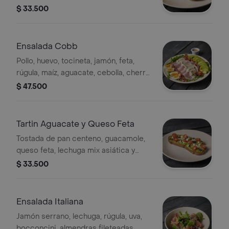
pesto
$ 33.500
Ensalada Cobb
Pollo, huevo, tocineta, jamón, feta,
rúgula, maíz, aguacate, cebolla, cherry
y miel mostaza
$ 47.500
Tartin Aguacate y Queso Feta
Tostada de pan centeno, guacamole,
queso feta, lechuga mix asiática y
tomate cherry
$ 33.500
Ensalada Italiana
Jamón serrano, lechuga, rúgula, uva,
bocconcini, almendras fileteadas,