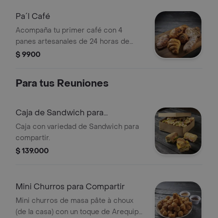
Pa´l Café
Acompaña tu primer café con 4
panes artesanales de 24 horas de
fabricación. Hornéalos de 3 a 5 min a
$ 9900
180 °C y disfrútalos recién horneados
.
Para tus Reuniones
Caja de Sandwich para
Compartir
Caja con variedad de Sandwich para
compartir.
$ 139.000
Mini Churros para Compartir
Mini churros de masa pâte à choux
(de la casa) con un toque de Arequipe