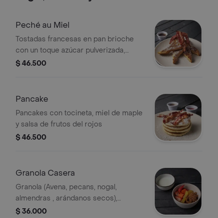
Peché au Miel
Tostadas francesas en pan brioche
con un toque azúcar pulverizada,
tocineta y miel
$ 46.500
Pancake
Pancakes con tocineta, miel de maple
y salsa de frutos del rojos
$ 46.500
Granola Casera
Granola (Avena, pecans, nogal,
almendras , arándanos secos),
papaya, fresas, nar anja, viene con
$ 36.000