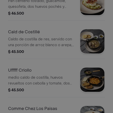
Pan centeno tostado, guacamole,
quesofeta, dos huevos pochés y
tocineta
$ 46.500
Cald de Costillé
Caldo de costilla de res, servido con
una porción de arroz blanco o arepa,
ají casero y cilantro.
$ 45.500
Ufffff Criollo
medio caldo de costilla, huevos
revueltos con cebolla y tomate, dos
arepitas doradas de la casa y una
$ 45.500
porción de queso campesino fresco.
Comme Chez Los Paisas