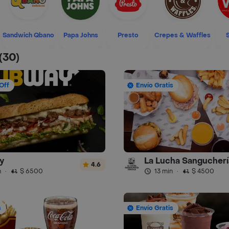
Sandwich Qbano
Papa Johns
Presto
Crepes & Waffles
(30)
Off
Envío Gratis
y
La Lucha Sangucherí
4.6
n
·
$ 6500
13 min
·
$ 4500
s
Envío Gratis