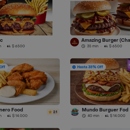
c
n
·
$ 6500
35 min
·
$ 6500
Off
Hasta 35% Off
inero Food
Mundo Burguer Fod
2.1
n
·
$ 14.000
40 min
·
$ 14.000