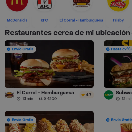
McDonald's
KFC
El Corral - Hamburguesa
Frisby
Restaurantes cerca de mi ubicación
Envío Gratis
Hasta 39% 
El Corral - Hamburguesa
Subwa
4.7
13 min
·
$ 4500
15 mi
Envío Gratis
Envío Grati