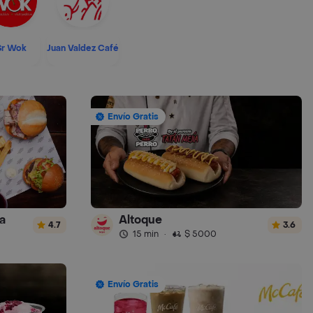
Sr Wok
Juan Valdez Café
Envío Gratis
a
Altoque
4.7
3.6
15 min
·
$ 5000
Envío Gratis