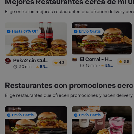
Mejores Restaurantes cerca de mi u
Elige entre los mejores restaurantes que ofrecen delivery cer
Hasta 37% Off
Envío Gratis
El Corral - Hamburguesa
Peka2 sin Culpa Lourdes
3.8
4.3
13 min
·
ENVÍO GRATIS
50 min
·
ENVÍO GRATIS
Restaurantes con promociones cerc
Elige restaurantes que ofrecen promociones y hacen delivery
Envío Gratis
Envío Gratis