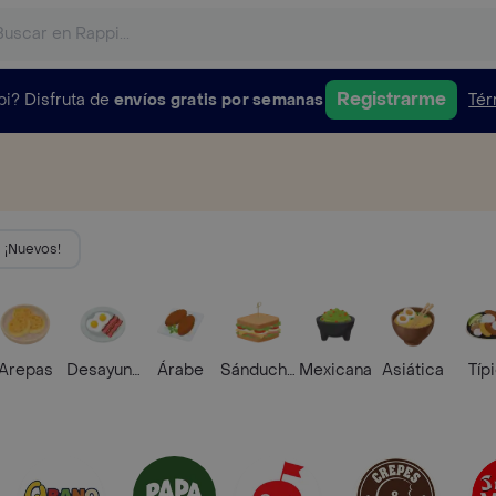
Registrarme
pi?
Disfruta de
envíos gratis por semanas
Tér
¡Nuevos!
Arepas
Desayunos
Árabe
Sánduches
Mexicana
Asiática
Típ