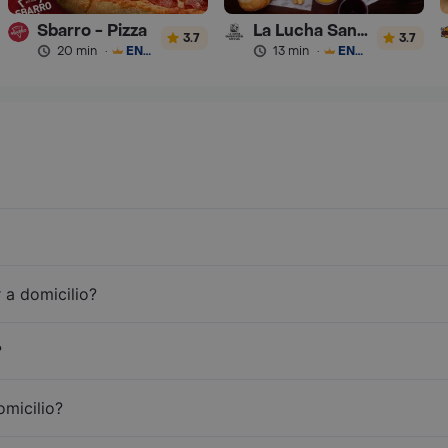
Sbarro - Pizza
La Lucha Sanguchería
3.7
3.7
20 min
·
ENVÍO GRATIS
13 min
·
ENVÍO GRATIS
 a domicilio?
?
omicilio?