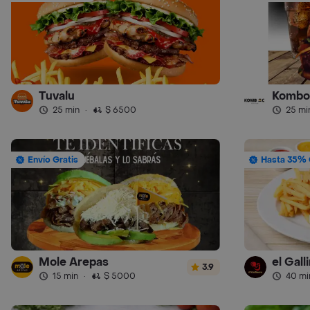
Tuvalu
Kombo
25 min
·
$ 6500
25 mi
Envío Gratis
Hasta 35% 
Mole Arepas
el Gall
3.9
15 min
·
$ 5000
40 mi