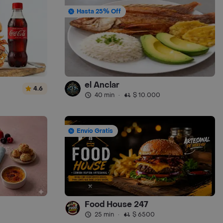
Hasta 25% Off
el Anclar
4.6
40 min
·
$ 10.000
Envío Gratis
Food House 247
25 min
·
$ 6500