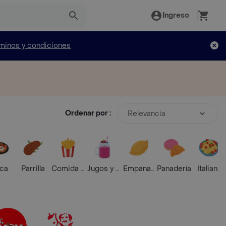
Ingreso
minos y condiciones
Ordenar por :
Relevancia
ica
Parrilla
Comida Rápida
Jugos y Batidos
Empanadas
Panadería
Italiana