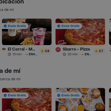
bicación
ca de mí
Envío Gratis
Envío Gratis
El Corral - Malteadas y Helados
Sbarro - Pizza
3.8
3.7
13 min
·
ENVÍO GRATIS
20 min
·
ENVÍO GRATIS
a de mí
 cerca de mí
Envío Gratis
Envío Gratis