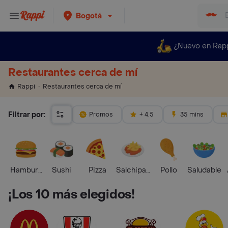
Bogotá
¿Nuevo en Rap
Restaurantes cerca de mí
Restaurantes cerca de mí
Rappi
Filtrar por:
Promos
+ 4.5
35 mins
Hamburguesa
Sushi
Pizza
Salchipapas
Pollo
Saludable
¡Los 10 más elegidos!