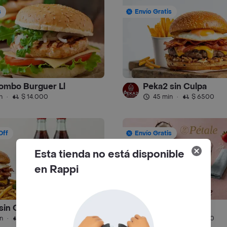
s
Envío Gratis
ombo Burguer Ll
Peka2 sin Culpa
n
·
$ 14.000
45 min
·
$ 6500
Off
Envío Gratis
Esta tienda no está disponible
en Rappi
sin Culpa Lourdes
Pétale
4.6
n
·
$ 6500
25 min
·
$ 6500