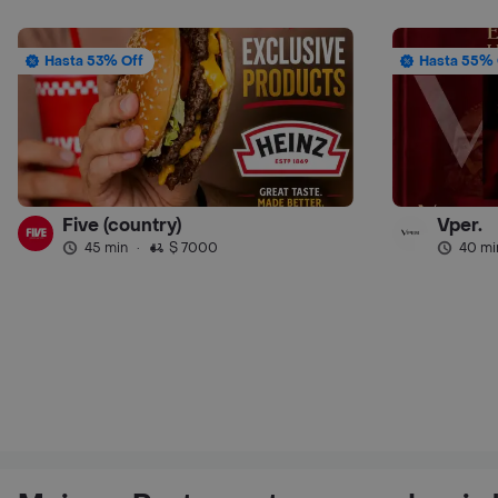
Hasta 53% Off
Hasta 55% 
Five (country)
Vper.
45 min
·
$ 7000
40 mi