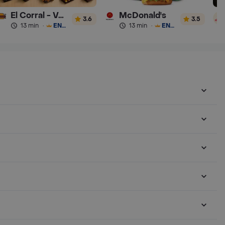
El Corral - Vaqueros
McDonald's
3.6
3.5
13 min
·
ENVÍO GRATIS
13 min
·
ENVÍO GRATIS