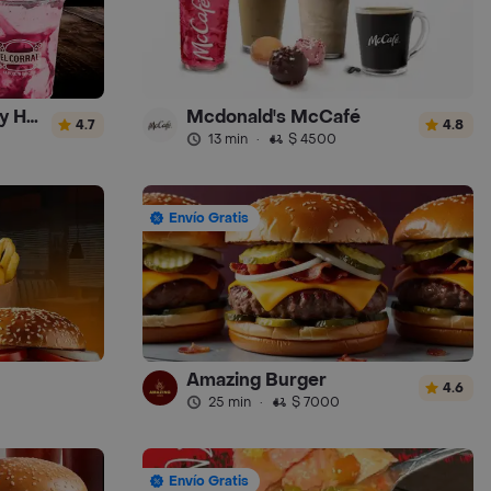
El Corral - Malteadas y Helados
Mcdonald's McCafé
4.7
4.8
13 min
·
$ 4500
Envío Gratis
Amazing Burger
4.6
25 min
·
$ 7000
Envío Gratis