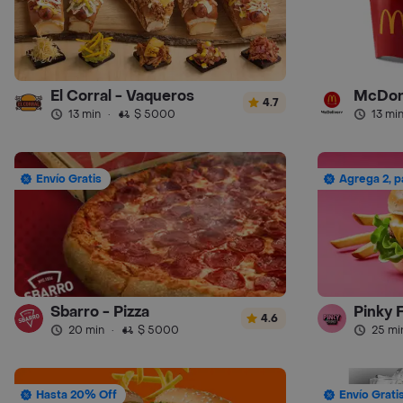
El Corral - Vaqueros
McDon
4.7
13 min
·
$ 5000
13 mi
Envío Gratis
Agrega 2, p
Sbarro - Pizza
Pinky 
4.6
20 min
·
$ 5000
25 mi
Hasta 20% Off
Envío Grati