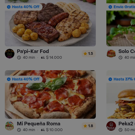
Hasta 40% Off
Envío Grati
Pa'pi-Kar Fod
Solo C
1.5
40 min
·
$ 14.000
40 mi
Hasta 40% Off
Hasta 37% 
Mi Pequeña Roma
Peka2 
1.8
40 min
·
$ 10.000
50 mi