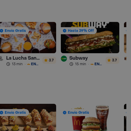
Envío Gratis
Hasta 39% Off
La Lucha Sanguchería
Subway
3.7
3.7
13 min
·
ENVÍO GRATIS
15 min
·
ENVÍO GRATIS
Envío Gratis
Envío Gratis