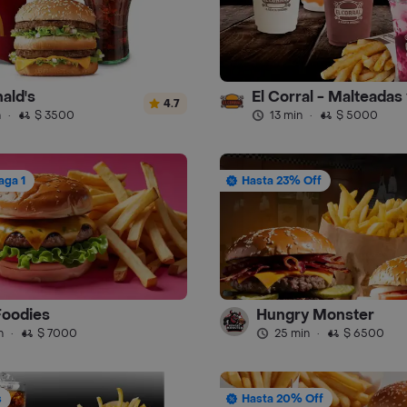
ald's
4.7
n
·
$ 3500
13 min
·
$ 5000
aga 1
Hasta 23% Off
Foodies
Hungry Monster
n
·
$ 7000
25 min
·
$ 6500
s
Hasta 20% Off