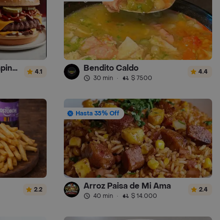
Amazing Burger (Chapinero)
Bendito Caldo
4.1
4.4
30 min
·
$ 7500
Hasta 35% Off
Arroz Paisa de Mi Ama
2.2
2.4
40 min
·
$ 14.000