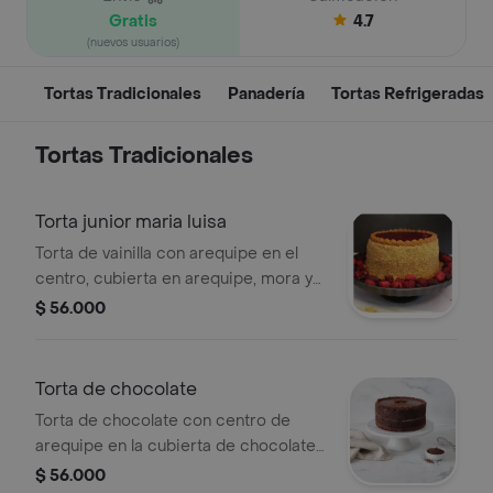
Gratis
4.7
(nuevos usuarios)
Tortas Tradicionales
Panadería
Tortas Refrigeradas
Tortas Tradicionales
Torta junior maria luisa
Torta de vainilla con arequipe en el
centro, cubierta en arequipe, mora y
ripio de galleta, para 10 a 12
$ 56.000
porciones.
Torta de chocolate
Torta de chocolate con centro de
arequipe en la cubierta de chocolate,
10 a 12 porciones.
$ 56.000