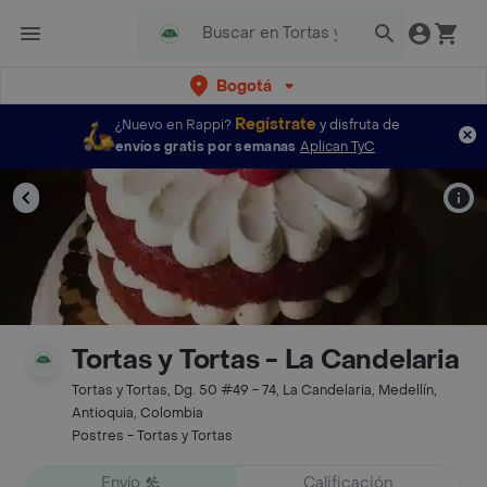
Bogotá
Regístrate
¿Nuevo en Rappi?
y disfruta de
envíos gratis por semanas
Aplican TyC
Tortas y Tortas - La Candelaria
Tortas y Tortas, Dg. 50 #49 - 74, La Candelaria, Medellín,
Antioquia, Colombia
Postres - Tortas y Tortas
Envío
Calificación