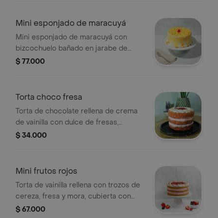
Mini esponjado de maracuyá
Mini esponjado de maracuyá con
bizcochuelo bañado en jarabe de
maracuyá, decorado con una cereza.
$ 77.000
Torta choco fresa
Torta de chocolate rellena de crema
de vainilla con dulce de fresas,
cubierta en crema de chocolate, 4 a 6
$ 34.000
porciones.
Mini frutos rojos
Torta de vainilla rellena con trozos de
cereza, fresa y mora, cubierta con
nuestra deliciosa crema refrigerada
$ 67.000