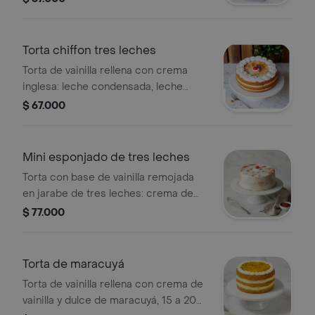
Torta chiffon tres leches
Torta de vainilla rellena con crema
inglesa: leche condensada, leche
entera, 15 a 20 porciones.
$ 67.000
Mini esponjado de tres leches
Torta con base de vainilla remojada
en jarabe de tres leches: crema de
leche, leche condensada, leche
$ 77.000
entera, 10 a 12 porciones.
Torta de maracuyá
Torta de vainilla rellena con crema de
vainilla y dulce de maracuyá, 15 a 20