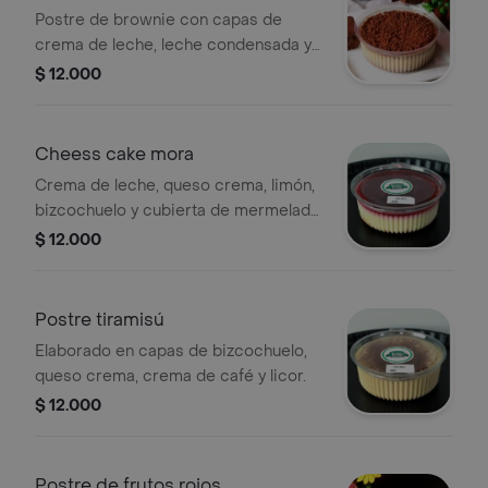
Postre de brownie con capas de
crema de leche, leche condensada y
leche pasteurizada, cubierto con
$ 12.000
migas de brownie.
Cheess cake mora
Crema de leche, queso crema, limón,
bizcochuelo y cubierta de mermelada
de mora.
$ 12.000
Postre tiramisú
Elaborado en capas de bizcochuelo,
queso crema, crema de café y licor.
$ 12.000
Postre de frutos rojos