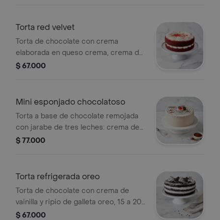
Torta red velvet
Torta de chocolate con crema
elaborada en queso crema, crema de
vainilla y toque de limón, 15 a 20
$ 67.000
porciones.
Mini esponjado chocolatoso
Torta a base de chocolate remojada
con jarabe de tres leches: crema de
leche, leche condensada, leche
$ 77.000
entera y chocolate, 10 a 12 porciones.
Torta refrigerada oreo
Torta de chocolate con crema de
vainilla y ripio de galleta oreo, 15 a 20
porciones.
$ 67.000