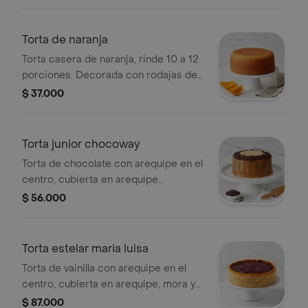
Torta de naranja
Torta casera de naranja, rinde 10 a 12
porciones. Decorada con rodajas de
naranja.
$ 37.000
Torta junior chocoway
Torta de chocolate con arequipe en el
centro, cubierta en arequipe
chocolate y maní, para 10 a 12
$ 56.000
porciones.
Torta estelar maria luisa
Torta de vainilla con arequipe en el
centro, cubierta en arequipe, mora y
ripio de galleta, para 30 a 35
$ 87.000