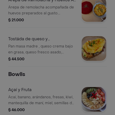
Gusto
Arepa de remolacha acompañada de
huevos preparados al gusto.
Opciones de preparación sujetas a
$ 21.000
disponibilidad.
Tostáda de queso y
champiñones
Pan masa madre , queso crema bajo
en grasa, queso fresco asado,
tomates parrillados, champiñones al
$ 44.500
vino con espinaca , aguacate, huevos
cremoso.
Bowlls
Açaí y Fruta
Acaí, banano, arándanos, fresas, kiwi,
mantequilla de maní, miel, semillas de
chía, almendras, chocolate al 75
$ 46.000
porciento opcional yogur griego