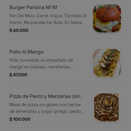
Laminadas, Burrata De Bufala Al
Burger Parisina Nf Nf
Centro Y Brotes.
Pan De Maiz, Carne Angus, Tocineta Al
Horno, Mozzarella De Bufa, En Salsa
De Champinones Baja En Calorias
$ 60.000
Pollo Al Mango
Pollo horneado acompañado de
mango en julianas, marañones,
hierbabuena, cebolla morada, miel,
$ 47.000
brotes y aceite de ajonjolí.
Pizza de Pesto y Manzanas (sin
gluten)
Masa de pizza sin gluten con harina
de almendras y yogur griego, pesto
de la casa, queso mozzarella de
$ 100.000
búfala, manzanas caramelizadas en