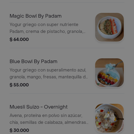
Magic Bowl By Padam
Yogur griego con super nutriente
Padam, crema de pistacho, granola,
fresas, banano, semillas de calabaza y
$ 64.000
miel.
Blue Bowl By Padam
Yogur griego con superalimento azul,
granola, mango, fresas, mantequilla de
almendras, arándanos, semillas de
$ 55.000
chía, coco y miel.
Muesli Suizo - Overnight
Avena, proteína en polvo sin azúcar,
chía, semillas de calabaza, almendras,
nueces, leche de coco, leche de
$ 30.000