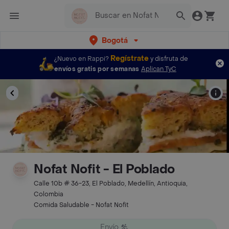
Bogotá
Regístrate
¿Nuevo en Rappi?
y disfruta de
envíos gratis por semanas
Aplican TyC
Nofat Nofit - El Poblado
Calle 10b # 36-23, El Poblado, Medellín, Antioquia,
Colombia
Comida Saludable - Nofat Nofit
Envío