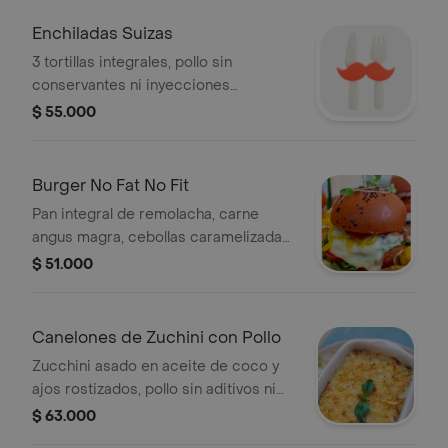
azúcar de coco, almendras laminadas,
burrata de búfala al centro y brotes.
Enchiladas Suizas
3 tortillas integrales, pollo sin
conservantes ni inyecciones
desmechado, guiso, salsa verde,
$ 55.000
cebolla encurtida, mozzarella de
búfala gratinado y parmesano.
Burger No Fat No Fit
Pan integral de remolacha, carne
angus magra, cebollas caramelizadas,
tomate, pepinillos, queso mozzarella
$ 51.000
de búfala, mayonesa de la casa a base
de yogur griego, tocineta horneada,
lechuga cogollo, queso crema bajo en
Canelones de Zuchini con Pollo
grasa y acompañante a elegir.
Zucchini asado en aceite de coco y
ajos rostizados, pollo sin aditivos ni
inyecciones desechado y bañado en
$ 63.000
salsa bechamel baja en calorías,