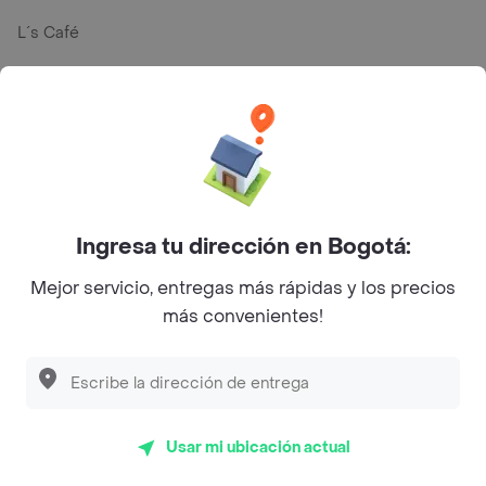
L´s Café
Philippe
Baskin Robbins
La Cesta
Mercari - Postres
Ingresa tu dirección en Bogotá:
Myriam Camhi Co
Magnifique
Mejor servicio, entregas más rápidas y los precios
más convenientes!
Empanaditas de Pipian - Empanadas
Desayunadero de la 42
Luisa Postres
Usar mi ubicación actual
Sopitas y Frijoladas