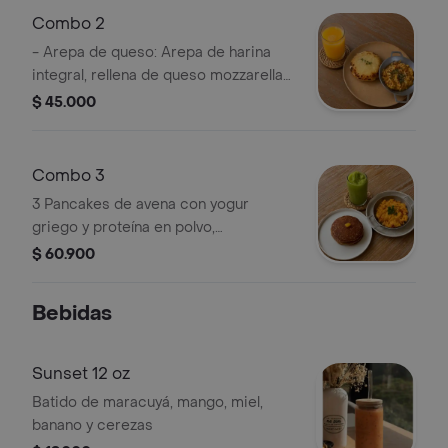
Huevos en ghee, mozzarella de búfala,
Combo 2
pimentón, guiso criollo, aguacate,
- Arepa de queso: Arepa de harina
salsa de mora, parmesano rallado y
integral, rellena de queso mozzarella
Café latte frío
de búfala, acompañada de lecherita
$ 45.000
de almendras. - Huevos al gusto: 2
huevos revueltos con guiso, o con
jamón y queso. - Jugo de naranja
Combo 3
3 Pancakes de avena con yogur
griego y proteína en polvo,
acompañados de miel de maple con
$ 60.900
naranja. - Huevos al gusto: 2 huevos
revueltos con guiso, o con jamón y
Bebidas
queso. - Green Detox: Bebida a base
de manzana verde, espinaca, pepino,
apio, piña, jengibre, maracuyá, limón.
Sunset 12 oz
Batido de maracuyá, mango, miel,
banano y cerezas