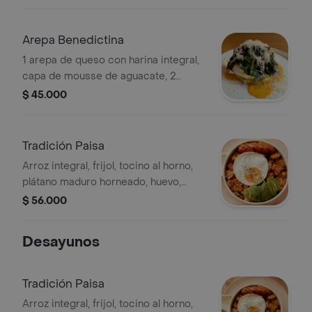
criollo, abanico de aguacate, 2 huevos
preparados de ghee, parmesano
rallado y cilantro fresco.
Arepa Benedictina
1 arepa de queso con harina integral,
capa de mousse de aguacate, 2
huevos pochados, salsa holandesa,
$ 45.000
espinaca con arándanos y lluvia de
parmesano rallado.
Tradición Paisa
Arroz integral, frijol, tocino al horno,
plátano maduro horneado, huevo,
aguacate, guiso criollo, chorizo 100
$ 56.000
por cierto cerdo sin conservantes.
Desayunos
Tradición Paisa
Arroz integral, frijol, tocino al horno,