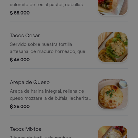
solomito de res al pastor, cebollas
encurtidas, pico de gallo de cebolla y
$ 55.000
cilantro, acompañado de dip de
aguacate.
Tacos Cesar
Servido sobre nuestra tortilla
artesanal de maduro horneado, que
envuelve una fresca ensalada césar
$ 46.000
de lechuga cogollo crujiente. Se
acompaña con pollo marinado en
casa sin aditivos ni inyecciones, y
Arepa de Queso
nuestro crocante de panko de pan
Arepa de harina integral, rellena de
masa madre con ajos rostizados, y
queso mozzarella de búfala, lecherita
mayonesa de la casa
de almendras.
$ 26.000
Tacos Mixtos