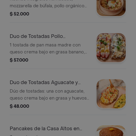
mozzarella de búfala, pollo orgánico
sin inyecciónes, huevo en guee, salsa
$ 52.000
verde hecha en casa, tocineta
horneada, cebolla en brunoise,
cilantro, pimentón ahumado y crema
Duo de Tostadas Pollo
baja en grasa.
Champiñones
1 tostada de pan masa madre con
queso crema bajo en grasa banano,
fresas, mantequilla de almendras, y
$ 57.000
otra tostada con derretido de pollo y
champiñones gratinada con queso
mozarella de bufala y parmesano
Duo de Tostadas Aguacate y
madurado rallado.
huevo
Dúo de tostadas: una con aguacate,
queso crema bajo en grasa y huevos
cremosos en ghee; otra con banano,
$ 48.000
fresas, mantequilla de almendras, miel
orgánica y semillas de chía.
Pancakes de la Casa Altos en