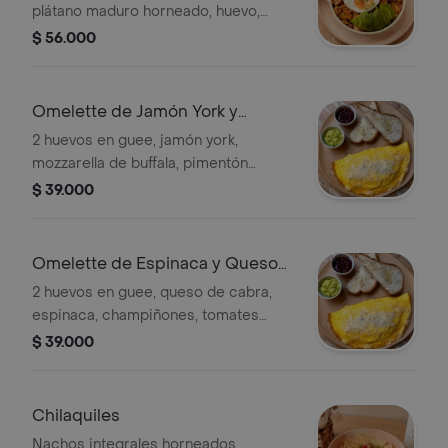
plátano maduro horneado, huevo,
aguacate, guiso criollo, chorizo 100
$ 56.000
porciento cerdo sin conservantes
Omelette de Jamón York y
Pimentón
2 huevos en guee, jamón york,
mozzarella de buffala, pimentón
ahumado, guiso criollo, dip de
$ 39.000
aguacate, salsa de mora, parmesano
madurado rallado, elige tu
acompañamiento
Omelette de Espinaca y Queso
de Cabra
2 huevos en guee, queso de cabra,
espinaca, champiñones, tomates
secos, parmessano madurado rallado,
$ 39.000
dip de aguacate, salsa de mora, elige
tu acompañamiento
Chilaquiles
Nachos integrales horneados,