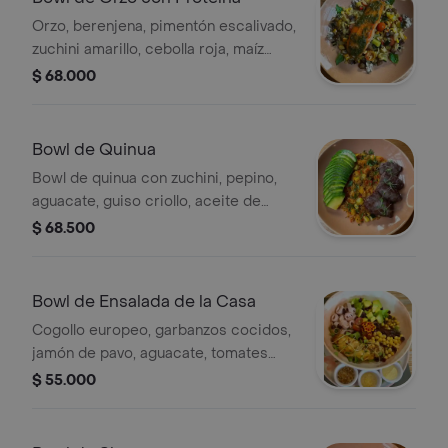
Orzo, berenjena, pimentón escalivado,
zuchini amarillo, cebolla roja, maíz
tierno, tomates cherry, queso feta
$ 68.000
marinado en especias, aceite de
albahaca con proteína a elegir.
Bowl de Quinua
Bowl de quinua con zuchini, pepino,
aguacate, guiso criollo, aceite de
achiote, papas rostizadas, ají dulce y
$ 68.500
solomito.
Bowl de Ensalada de la Casa
Cogollo europeo, garbanzos cocidos,
jamón de pavo, aguacate, tomates
secos, tomates cherry, arándanos
$ 55.000
secos, puerro crocante, pollo al horno
sin aditivos ni inyecciones. Reducción
de balsámico y mayonesa de la casa.