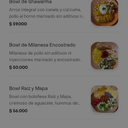
Bowl de Shawarma
Arroz integral con canela y cúrcuma,
pollo al horno marinado sin aditivos ni
inyecciones, ensalada fresca, queso
$ 59.000
feta marinado en especias, tzatziky
sobre una cama de humus de
garbanzo
Bowl de Milanesa Encostrado
Milanesa de pollo sin aditivos ni
inyecciones marinado y encostrado
en panco con ajonjolí blanco
$ 50.000
horneado, hummus, arroz integral de
canela y cúrcuma, ensalada fresca
con aguacate y cebollas encurtidas.
Bowl Raíz y Mapa
Bowl con boloñesa Raíz y Mapa,
cremoso de aguacate, hummus de
frijol negro, cebollas encurtidas,
$ 56.000
pepino y nachos horneados.