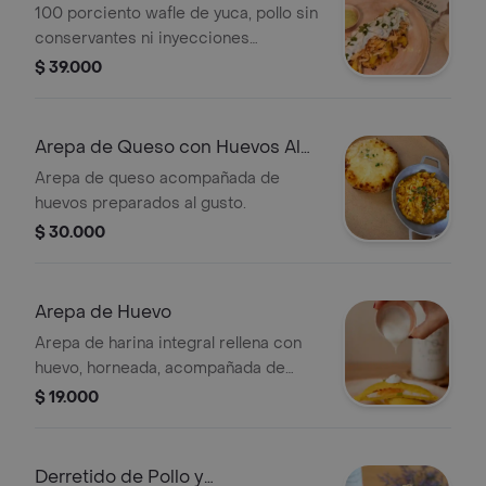
100 porciento wafle de yuca, pollo sin
conservantes ni inyecciones
desmechado en guiso criollo, tzatziki,
$ 39.000
dip de aguacate y brote
Arepa de Queso con Huevos Al
Gusto
Arepa de queso acompañada de
huevos preparados al gusto.
$ 30.000
Arepa de Huevo
Arepa de harina integral rellena con
huevo, horneada, acompañada de
suero costeño.
$ 19.000
Derretido de Pollo y