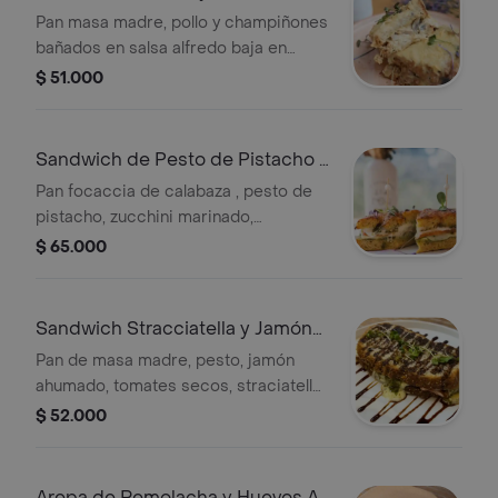
Champiñones
Pan masa madre, pollo y champiñones
bañados en salsa alfredo baja en
calorías, queso mozarella de bufala,
$ 51.000
gratinado con queso parmesano
madurado.
Sandwich de Pesto de Pistacho y
Zucchini
Pan focaccia de calabaza , pesto de
pistacho, zucchini marinado,
straciatella, pechuga de pollo sin
$ 65.000
aditivos ni inyecciones,
Sandwich Stracciatella y Jamón
Ahumado
Pan de masa madre, pesto, jamón
ahumado, tomates secos, straciatella
de bufala, reducción balsámico,
$ 52.000
aceite de trufa
Arepa de Remolacha y Huevos Al