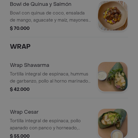
Bowl de Quinua y Salmón
Bowl con quinua de coco, ensalada
de mango, aguacate y maíz, mayonesa
de la casa y salmón marinado oriental.
$ 70.000
WRAP
Wrap Shawarma
Tortilla integral de espinaca, hummus
de garbanzo, pollo al horno marinado
sin aditivos ni inyecciones, tzatziki,
$ 42.000
queso feta marinado, ensalada fresca
Wrap Cesar
Tortilla integral de espinaca, pollo
apanado con panco y horneado,
lechuga cogollo, aguacate, mayonesa
$ 55.000