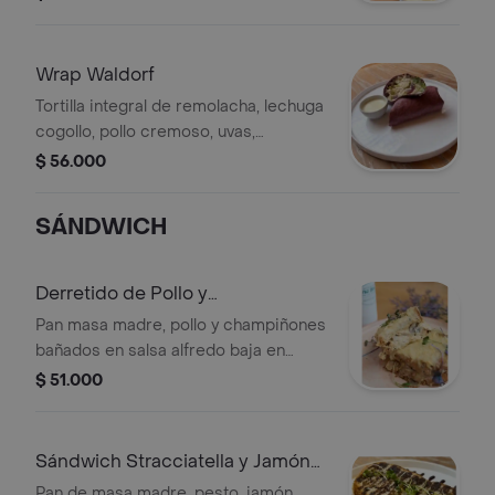
de la casa a base de yogur griego
Wrap Waldorf
Tortilla integral de remolacha, lechuga
cogollo, pollo cremoso, uvas,
manzana, dátiles, apio y mayonesa de
$ 56.000
la casa
SÁNDWICH
Derretido de Pollo y
Champiñones
Pan masa madre, pollo y champiñones
bañados en salsa alfredo baja en
calorías, queso mozzarella de búfala,
$ 51.000
gratinado con queso parmesano
madurado
Sándwich Stracciatella y Jamón
Ahumado
Pan de masa madre, pesto, jamón