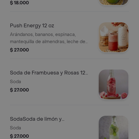
$ 18.000
Push Energy 12 oz
Arándanos, bananos, espinaca,
mantequilla de almendras, leche de
almendras, proteína de vainilla
$ 27.000
Soda de Frambuesa y Rosas 12
oz
Soda
$ 27.000
SodaSoda de limón y
Hierbabuena 12 oz
Soda
$ 27.000