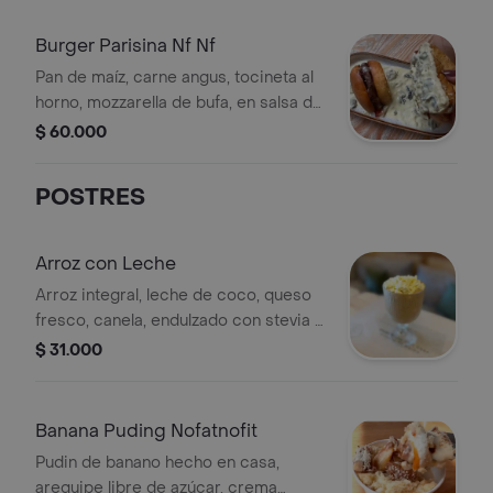
tomates secos, pesto de la casa,
cebollas caramelizadas, queso
Burger Parisina Nf Nf
mozzarella de búfala y parmesano
Pan de maíz, carne angus, tocineta al
madurado.
horno, mozzarella de bufa, en salsa de
champiñones baja en calorías
$ 60.000
POSTRES
Arroz con Leche
Arroz integral, leche de coco, queso
fresco, canela, endulzado con stevia y
panela orgánica.
$ 31.000
Banana Puding Nofatnofit
Pudin de banano hecho en casa,
arequipe libre de azúcar, crema