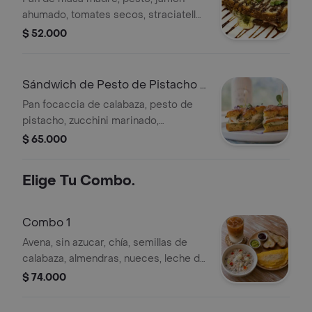
ahumado, tomates secos, straciatella
de búfala, reducción balsámica,
$ 52.000
aceite de trufa
Sándwich de Pesto de Pistacho y
Zucchini
Pan focaccia de calabaza, pesto de
pistacho, zucchini marinado,
straciatella, pechuga de pollo sin
$ 65.000
aditivos ni inyecciones
Elige Tu Combo.
Combo 1
Avena, sin azucar, chía, semillas de
calabaza, almendras, nueces, leche de
coco, leche de almendras, yogur
$ 74.000
griego, miel y canela. Omelette de
Jamón York y pimentón ahumado 2