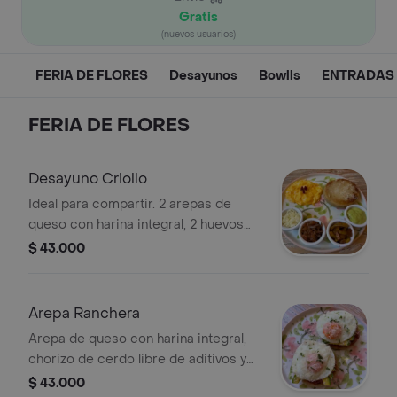
Gratis
(nuevos usuarios)
FERIA DE FLORES
Desayunos
Bowlls
ENTRADAS
FERIA DE FLORES
Desayuno Criollo
Ideal para compartir. 2 arepas de
queso con harina integral, 2 huevos
cremosos, mousse de aguacate,
$ 43.000
carne desmechada con guiso criollo,
madurito horneado, mozzarella de
búfala rallado.
Arepa Ranchera
Arepa de queso con harina integral,
chorizo de cerdo libre de aditivos y
conservantes, salsa napolitana y guiso
$ 43.000