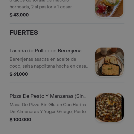
3 tacos de tortilla de maduro
horneada, 2 al pastor y 1 cesar
$ 43.000
FUERTES
Lasaña de Pollo con Berenjena
Berenjenas asadas en aceite de
coco, salsa napolitana hecha en casa
con tomates san marzano, pechuga
$ 61.000
de pollo natural sin inyecciones ni
aditivos, mozzarella de búfala,
tomates, parmesano madurado
Pizza De Pesto Y Manzanas (Sin
Gluten)
Masa De Pizza Sin Gluten Con Harina
De Almendras Y Yogur Griego, Pesto
De La Casa, Queso Mozzarella De
$ 100.000
Bufala, Manzanas Caramelizadas En
Azucar De Coco, Almendras