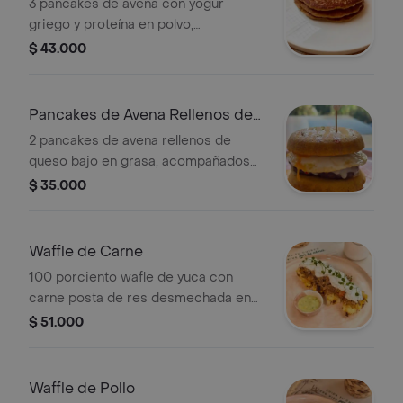
Proteina
3 pancakes de avena con yogur
griego y proteína en polvo,
acompañados de miel de maple con
$ 43.000
naranja
Pancakes de Avena Rellenos de
Queso
2 pancakes de avena rellenos de
queso bajo en grasa, acompañados
de miel orgánica.
$ 35.000
Waffle de Carne
100 porciento wafle de yuca con
carne posta de res desmechada en
baja cocción en guiso criollo,
$ 51.000
acompañado de tzatsiki y dip de
aguacate
Waffle de Pollo