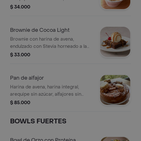
chantillí sin azúcar, alfajor triturado,
$ 34.000
banano.
Brownie de Cocoa Light
Brownie con harina de avena,
endulzado con Stevia horneado a la
minuta, acompañado de helado bajo
$ 33.000
en calorías sin azúcar, cereza y
arequipeños sin azúcar
Pan de alfajor
Harina de avena, harina integral,
arequipe sin azúcar, alfajores sin
azúcar, endulzado con stevia.
$ 85.000
BOWLS FUERTES
Bowl de Orzo con Proteína