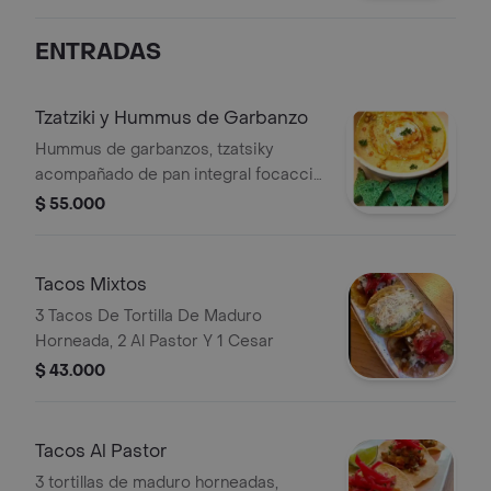
almendras, yogur griego, miel y
canela. Decorado con pétalos de
ENTRADAS
flores comestibles.
Tzatziki y Hummus de Garbanzo
Hummus de garbanzos, tzatsiky
acompañado de pan integral focaccia
de espinaca.
$ 55.000
Tacos Mixtos
3 Tacos De Tortilla De Maduro
Horneada, 2 Al Pastor Y 1 Cesar
$ 43.000
Tacos Al Pastor
3 tortillas de maduro horneadas,