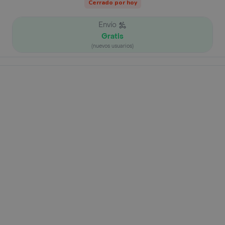
Cerrado por hoy
Envío
Gratis
(nuevos usuarios)