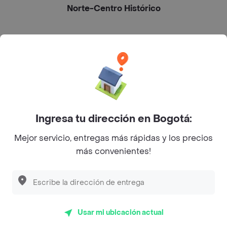
Norte-Centro Histórico
L´s Café
Philippe
Baskin Robbins
La Cesta
Ingresa tu dirección en Bogotá:
Mercari - Postres
Mejor servicio, entregas más rápidas y los precios
Myriam Camhi Co
más convenientes!
Magnifique
Empanaditas de Pipian - Empanadas
Desayunadero de la 42
Usar mi ubicación actual
Luisa Postres