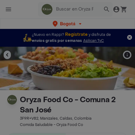
Bogotá
Regístrate
¿Nuevo en Rappi?
y disfruta de
envíos gratis por semanas
Aplican TyC
Oryza Food Co - Comuna 2
San José
3F9R+V82, Manizales, Caldas, Colombia
Comida Saludable - Oryza Food Co