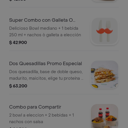
cebolla morada, salsa y galleta a
elección
Super Combo con Galleta O
Nachos
Delicioso Bowl mediano + 1 bebida
250 ml + nachos ò galleta a elección
$ 42.900
Dos Quesadillas Promo Especial
Dos quesadilla, base de doble queso,
madurito, maicitos, elige tu proteína y
1 salsa.
$ 63.200
Combo para Compartir
2 bowl a eleccion + 2 bebidas + 1
nachos con salsa