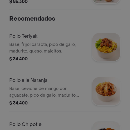
$ 86.300
Recomendados
Pollo Teriyaki
Base, frijol caraota, pico de gallo,
madurito, queso, maicitos.
$ 34.400
Pollo a la Naranja
Base, ceviche de mango con
aguacate, pico de gallo, madurito,
cebolla crocante y queso.
$ 34.400
Pollo Chipotle