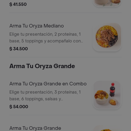
complementos + nachos con
$ 41.550
guacamole ó galleta y bebida de tu
elección.
Arma Tu Oryza Mediano
Elige tu presentación, 2 proteínas, 1
base, 5 toppings y acompañalo con
una salsa preferida.
$ 34.500
Arma Tu Oryza Grande
Arma Tu Oryza Grande en Combo
Elige tu presentación, 3 proteínas, 1
base, 6 toppings, salsas y
complementos + nachos con
$ 54.000
guacamole ó galleta y bebida de tu
elección.
Arma Tu Oryza Grande