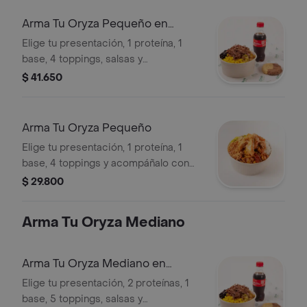
Arma Tu Oryza Pequeño en
Combo
Elige tu presentación, 1 proteína, 1
base, 4 toppings, salsas y
complementos + nachos con
$ 41.650
guacamole ó galleta y bebida de tu
elección.
Arma Tu Oryza Pequeño
Elige tu presentación, 1 proteína, 1
base, 4 toppings y acompáñalo con
una salsa preferida.
$ 29.800
Arma Tu Oryza Mediano
Arma Tu Oryza Mediano en
Combo
Elige tu presentación, 2 proteínas, 1
base, 5 toppings, salsas y