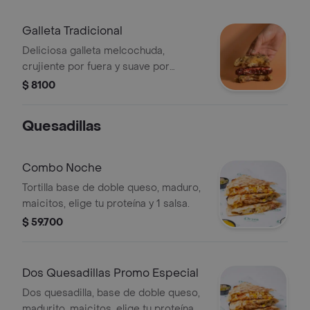
Galleta Tradicional
Deliciosa galleta melcochuda,
crujiente por fuera y suave por
dentro, acompañada de chispas de
$ 8100
chocolate.
Quesadillas
Combo Noche
Tortilla base de doble queso, maduro,
maicitos, elige tu proteína y 1 salsa.
$ 59.700
Dos Quesadillas Promo Especial
Dos quesadilla, base de doble queso,
madurito, maicitos, elige tu proteína y