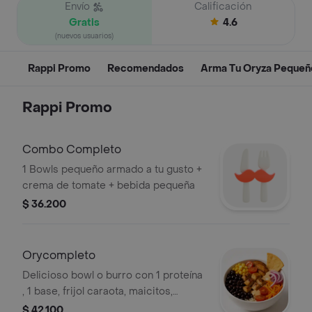
Envío
Calificación
Gratis
4.6
(nuevos usuarios)
Rappi Promo
Recomendados
Arma Tu Oryza Pequeñ
Rappi Promo
Combo Completo
1 Bowls pequeño armado a tu gusto +
crema de tomate + bebida pequeña
$ 36.200
Orycompleto
Delicioso bowl o burro con 1 proteína
, 1 base, frijol caraota, maicitos,
madurito, tomate cherry, zanahoria,
$ 42.100