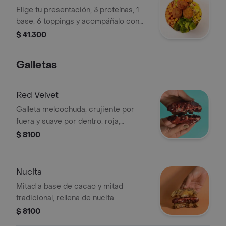
Elige tu presentación, 3 proteínas, 1
base, 6 toppings y acompáñalo con
una salsa preferida.
$ 41.300
Galletas
Red Velvet
Galleta melcochuda, crujiente por
fuera y suave por dentro. roja,
compuesta por chocolate blanco con
$ 8100
relleno a base de queso crema.
Nucita
Mitad a base de cacao y mitad
tradicional, rellena de nucita.
$ 8100