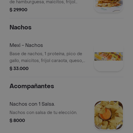
de hamburguesa, maicitos, frijol
caraota, pico de gallo y 1 salsa.
$ 29.900
Nachos
Mexi - Nachos
Base de nachos, 1 proteína, pico de
gallo, maicitos, frijol caraota, queso,
sour cream y guacamole.
$ 33.000
Acompañantes
Nachos con 1 Salsa.
Nachos con salsa de tu elección.
$ 8000