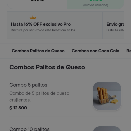
(nuevos usuarios)
Hasta 16% OFF exclusivo Pro
Envío gratis
Disfruta por ser Pro de este beneficio en los
Disfruta este de
restaurantes y tiendas más top.
en minutos.
Combos Palitos de Queso
Combos con Coca Cola
B
Combos Palitos de Queso
Combo 5 palitos
Combo de 5 palitos de queso
crujientes.
$ 12.500
Combo 10 palitos