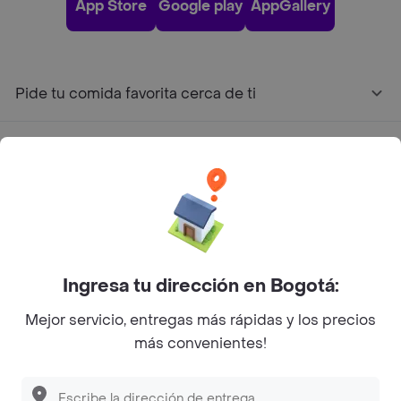
App Store
Google play
AppGallery
Pide tu comida favorita cerca de ti
Categorías
Únete a Rappi
Sobre Rappi
Ingresa tu dirección en Bogotá:
Facebook
Twitter
Instagram
Mejor servicio, entregas más rápidas y los precios
más convenientes!
©
2026
Rappi Inc. All rights reserved.