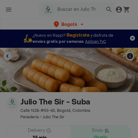
Bogotá
Regístrate
¿Nuevo en Rappi?
y disfruta de
envíos gratis por semanas
Aplican TyC
Julio The Sir - Suba
Calle 152b #55-45, Bogotá, Colombia
Panadería - Julio The Sir
Delivery
Envío
Gratis
35 min