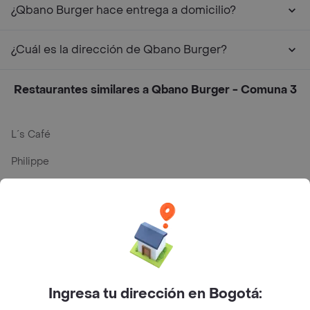
¿Qbano Burger hace entrega a domicilio?
¿Cuál es la dirección de Qbano Burger?
Restaurantes similares a Qbano Burger - Comuna 3
L´s Café
Philippe
Baskin Robbins
La Cesta
Mercari - Postres
Myriam Camhi Co
Ingresa tu dirección en Bogotá:
Magnifique