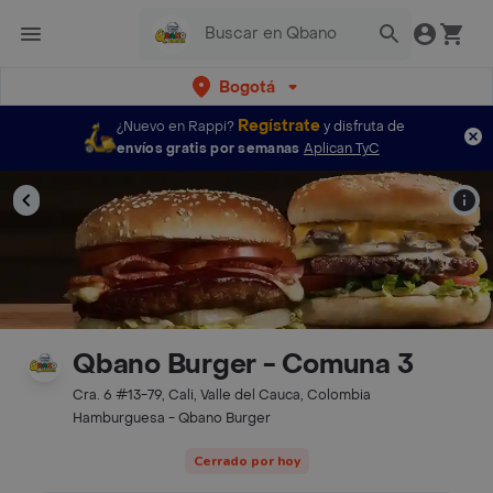
Bogotá
Regístrate
¿Nuevo en Rappi?
y disfruta de
envíos gratis por semanas
Aplican TyC
Qbano Burger - Comuna 3
Cra. 6 #13-79, Cali, Valle del Cauca, Colombia
Hamburguesa - Qbano Burger
Cerrado por hoy