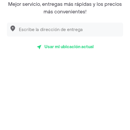
Mejor servicio, entregas más rápidas y los precios
Empanaditas de Pipian - Empanadas
más convenientes!
Desayunadero de la 42
Luisa Postres
Sopitas y Frijoladas
Usar mi ubicación actual
Subway
Top Marcas y Cadenas de Restaurantes
Encuéntranos en estos países
App Store
Google play
AppGallery