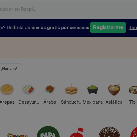
Registrarme
pi?
Disfruta de
envíos gratis por semanas
Tér
¡Nuevos!
Arepas
Desayunos
Árabe
Sánduches
Mexicana
Asiática
Típ