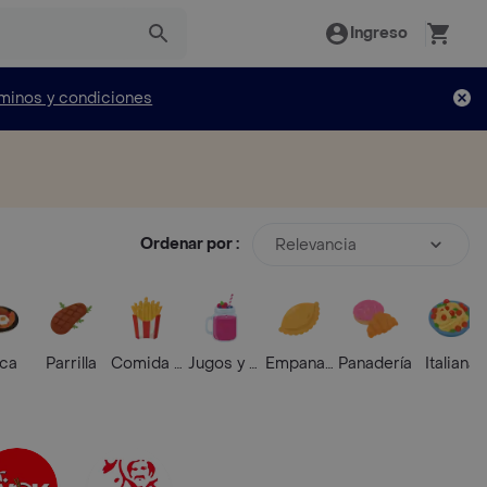
Ingreso
minos y condiciones
Ordenar por :
Relevancia
ica
Parrilla
Comida Rápida
Jugos y Batidos
Empanadas
Panadería
Italiana