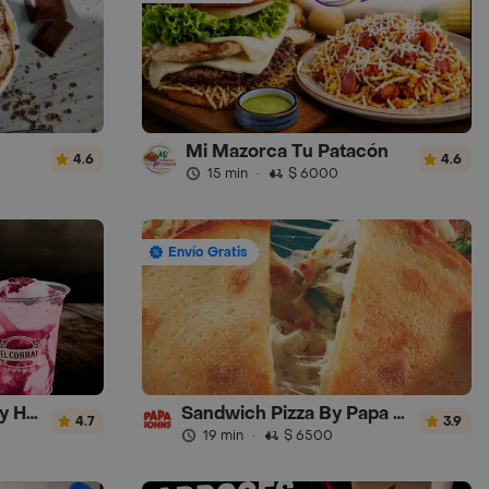
Mi Mazorca Tu Patacón
4.6
4.6
15 min
·
$ 6000
Envío Gratis
El Corral - Malteadas y Helados
Sandwich Pizza By Papa Johns
4.7
3.9
19 min
·
$ 6500