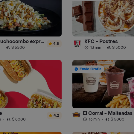
donde luchocombo express
KFC - Postres
4.8
n
·
$ 6500
13 min
·
$ 5000
s
Envío Gratis
e
4.2
n
·
$ 8000
13 min
·
$ 5000