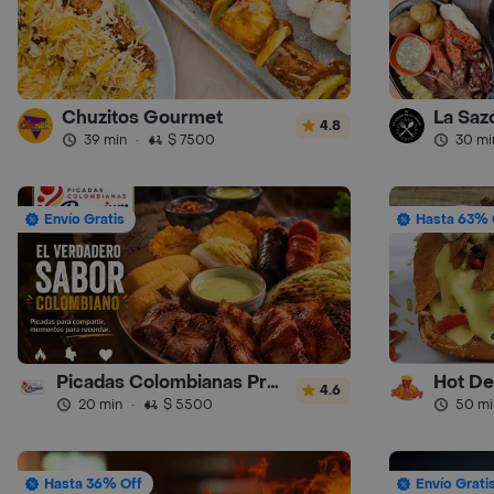
Chuzitos Gourmet
La Saz
4.8
39 min
·
$ 7500
30 mi
Envío Gratis
Hasta 63% 
Picadas Colombianas Premium
Hot De
4.6
20 min
·
$ 5500
50 mi
Hasta 36% Off
Envío Grati