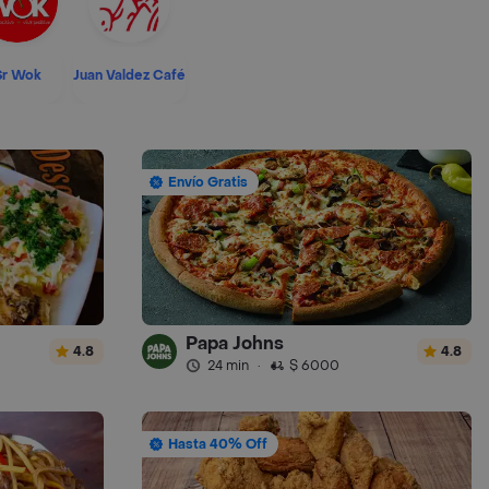
Sr Wok
Juan Valdez Café
Envío Gratis
Papa Johns
4.8
4.8
24 min
·
$ 6000
Hasta 40% Off