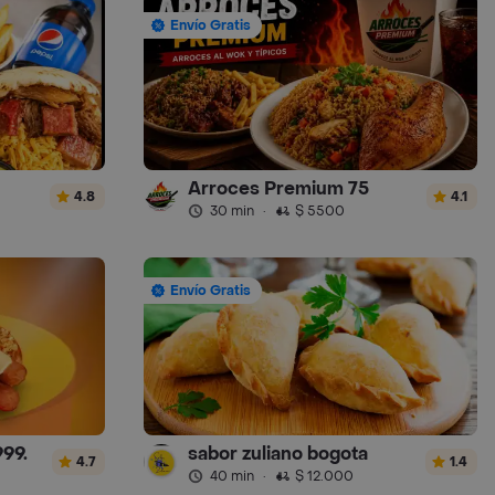
Envío Gratis
Arroces Premium 75
4.8
4.1
30 min
·
$ 5500
Envío Gratis
999.
sabor zuliano bogota
4.7
1.4
40 min
·
$ 12.000