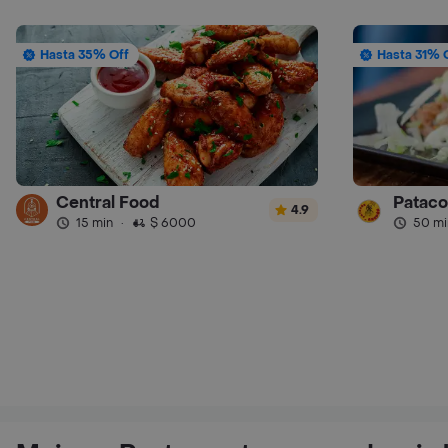
Hasta 35% Off
Hasta 31% 
Central Food
Pataco
4.9
15 min
·
$ 6000
50 mi