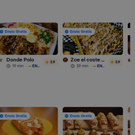
Envío Gratis
Envío Gratis
Donde Polo
Zoe el coste comida rápida
3.9
3.9
19 min
·
ENVÍO GRATIS
39 min
·
ENVÍO GRATIS
Envío Gratis
Envío Gratis