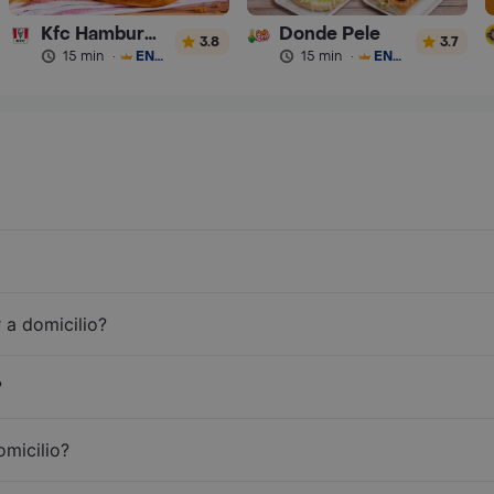
Kfc Hamburguesas
Donde Pele
3.8
3.7
15 min
·
ENVÍO GRATIS
15 min
·
ENVÍO GRATIS
 a domicilio?
?
omicilio?