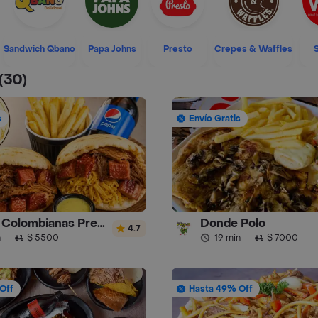
Sandwich Qbano
Papa Johns
Presto
Crepes & Waffles
(30)
s
Envío Gratis
Arepas Colombianas Premium
Donde Polo
4.7
n
·
$ 5500
19 min
·
$ 7000
Off
Hasta 49% Off