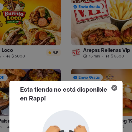
s
Envío Gratis
o Loco
Arepas Rellenas Vip
4.9
n
·
$ 5000
15 min
·
$ 5500
Off
Envío Gratis
Esta tienda no está disponible
en Rappi
Paisa Jh
El Perrote Hot Dog 1
3.6
n
·
$ 7500
35 min
·
$ 7000