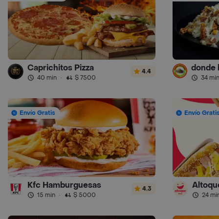
Caprichitos Pizza
4.4
40 min
·
$ 7500
34 mi
Envío Gratis
Envío Grati
Kfc Hamburguesas
Altoqu
4.3
15 min
·
$ 5000
24 mi