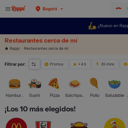
Bogotá
¿Nuevo en Rap
Restaurantes cerca de mí
Restaurantes cerca de mí
Rappi
Filtrar por:
Promos
+ 4.5
35 mins
Hamburguesa
Sushi
Pizza
Salchipapas
Pollo
Saludable
¡Los 10 más elegidos!