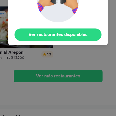
Off
Ver restaurantes disponibles
n El Arepon
1.2
n
·
$ 13.900
Ver más restaurantes