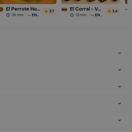
El Perrote Hot Dog 1999.
El Corral - Vaqueros
3.7
3.6
35 min
·
ENVÍO GRATIS
13 min
·
ENVÍO GRATIS