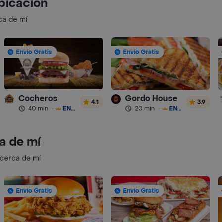
bicación
ca de mí
Envío Gratis
Envío Gratis
Cocheros
Gordo House
4.1
3.9
40 min
·
ENVÍO GRATIS
20 min
·
ENVÍO GRATIS
a de mí
 cerca de mí
Envío Gratis
Envío Gratis