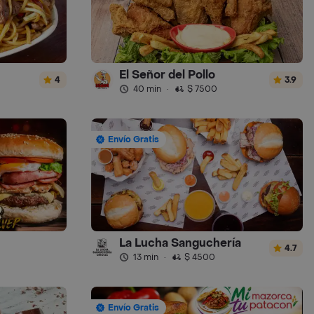
El Señor del Pollo
4
3.9
40 min
·
$ 7500
Envío Gratis
La Lucha Sanguchería
4.7
13 min
·
$ 4500
Envío Gratis