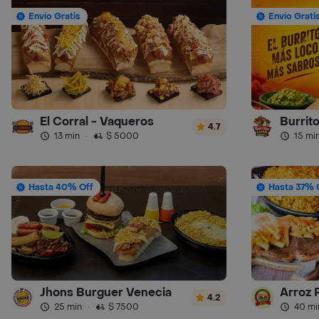
Envío Gratis
Envío Grati
El Corral - Vaqueros
Burrit
4.7
13 min
·
$ 5000
15 mi
Hasta 40% Off
Hasta 37% 
Jhons Burguer Venecia
Arroz 
4.2
25 min
·
$ 7500
40 mi