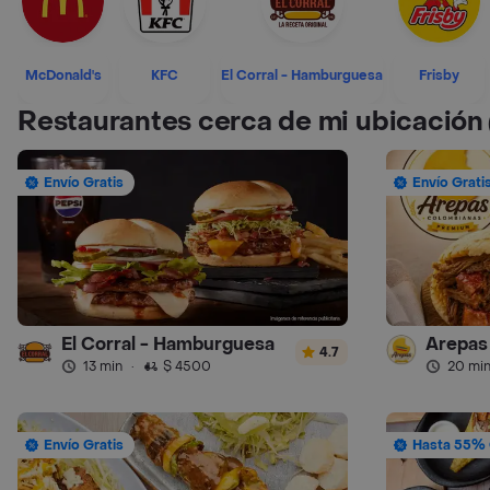
McDonald's
KFC
El Corral - Hamburguesa
Frisby
Restaurantes cerca de mi ubicación
Envío Gratis
Envío Grati
El Corral - Hamburguesa
4.7
13 min
·
$ 4500
20 mi
Envío Gratis
Hasta 55% 