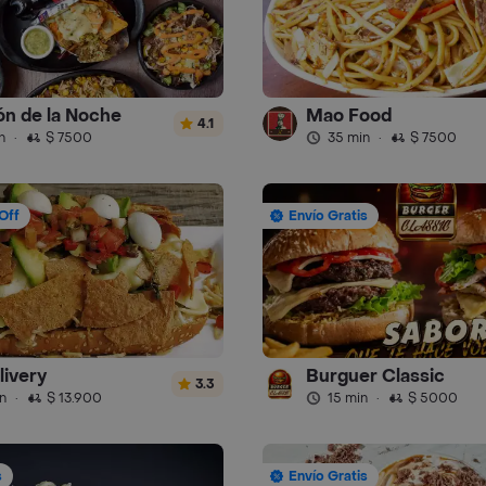
ón de la Noche
Mao Food
4.1
n
·
$ 7500
35 min
·
$ 7500
Off
Envío Gratis
livery
Burguer Classic
3.3
n
·
$ 13.900
15 min
·
$ 5000
s
Envío Gratis