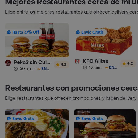
Mejores Restaurantes cerca de mi u
Elige entre los mejores restaurantes que ofrecen delivery cer
Hasta 37% Off
Envío Gratis
KFC Alitas
Peka2 sin Culpa Lourdes
4.2
4.3
13 min
·
ENVÍO GRATIS
50 min
·
ENVÍO GRATIS
Restaurantes con promociones cerc
Elige restaurantes que ofrecen promociones y hacen delivery
Envío Gratis
Envío Gratis