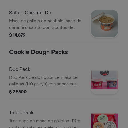
Salted Caramel Do
Masa de galleta comestible. base de
caramelo salado con trocitos de
chocolatina milky way. contenido
$ 14.879
110gr.
Cookie Dough Packs
Duo Pack
Duo Pack de dos cups de masa de
galletas (110 gr c/u) con sabores a
elección. Ideal para compartir o
$ 29.500
regalar.
Triple Pack
Tres cups de masa de galletas (110g
c/u) con sabores a elección: Salted