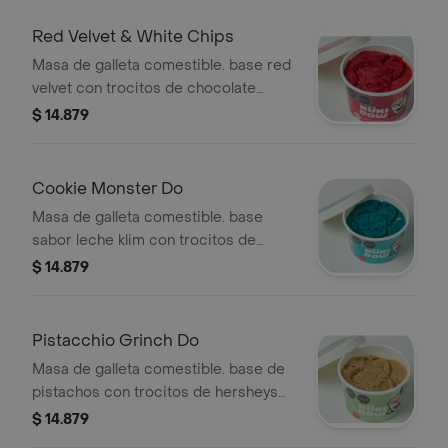
Red Velvet & White Chips
Masa de galleta comestible. base red
velvet con trocitos de chocolate
blanco. contenido 110gr.
$ 14.879
Cookie Monster Do
Masa de galleta comestible. base
sabor leche klim con trocitos de
galleta de vainilla y crema. contenido
$ 14.879
110gr.
Pistacchio Grinch Do
Masa de galleta comestible. base de
pistachos con trocitos de hersheys
cookies n' cream y muchos pistachos.
$ 14.879
contenido 110gr.