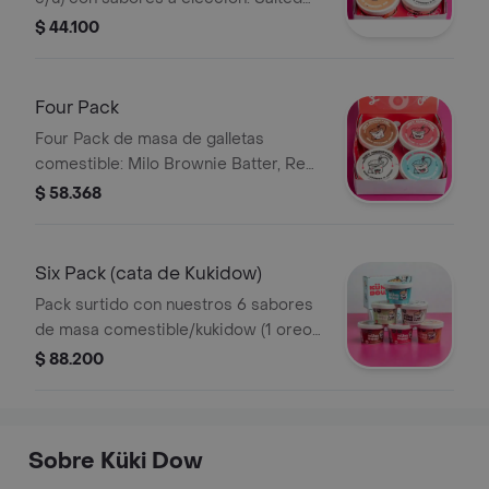
Caramel, Oreo Cookies & Cream y
$ 44.100
otro. Ideal para compartir o regalar.
Four Pack
Four Pack de masa de galletas
comestible: Milo Brownie Batter, Red
Velvet & White Chips, Oreo Cookies
$ 58.368
& Cream, y Cookie Monster. Cada cup
contiene 110g.
Six Pack (cata de Kukidow)
Pack surtido con nuestros 6 sabores
de masa comestible/kukidow (1 oreo
cookies & cream, 1 red velvet & white
$ 88.200
chips, 1 milo brownie batter, 1 cookie
monster do, 1 salted caramel do, 1
pistacchio grinch do) 110g cada cup.
Sobre Küki Dow