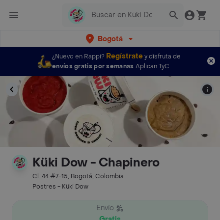
Bogotá
Regístrate
¿Nuevo en Rappi?
y disfruta de
envíos gratis por semanas
Aplican TyC
Küki Dow - Chapinero
Cl. 44 #7-15, Bogotá, Colombia
Postres - Küki Dow
Envío
Gratis