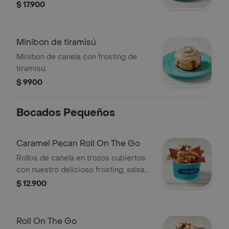
$ 17.900
Minibon de tiramisú
Minibon de canela con frosting de
tiramisú.
$ 9900
Bocados Pequeños
Caramel Pecan Roll On The Go
Rollos de canela en trozos cubiertos
con nuestro delicioso frosting, salsa
de caramelo y pecanas.
$ 12.900
Roll On The Go