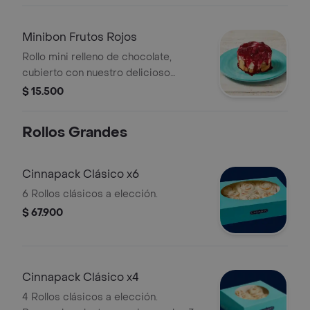
Minibon Frutos Rojos
Rollo mini relleno de chocolate,
cubierto con nuestro delicioso
frosting y salsa de frutos rojos (la
$ 15.500
salsa viene aparte). Recuerda calentar
en microondas 20 s.
Rollos Grandes
Cinnapack Clásico x6
6 Rollos clásicos a elección.
$ 67.900
Cinnapack Clásico x4
4 Rollos clásicos a elección.