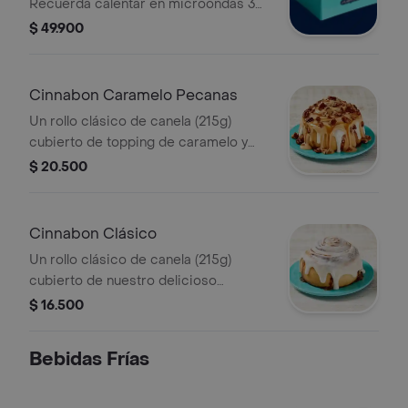
Recuerda calentar en microondas 30
s.
$ 49.900
Cinnabon Caramelo Pecanas
Un rollo clásico de canela (215g)
cubierto de topping de caramelo y
pecanas. Recuerda calentar en
$ 20.500
microondas 30 s.
Cinnabon Clásico
Un rollo clásico de canela (215g)
cubierto de nuestro delicioso
frosting. Recuerda calentar en
$ 16.500
microondas 30 s.
Bebidas Frías