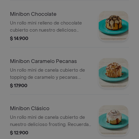
Minibon Chocolate
Un rollo mini relleno de chocolate
cubierto con nuestro delicioso
frosting y salsa de chocolate.
$ 14.900
Recuerda calentar en microondas 20
s.
Minibon Caramelo Pecanas
Un rollo mini de canela cubierto de
topping de caramelo y pecanas.
Recuerda calentar en microondas 20
$ 17.900
s.
Minibon Clásico
Un rollo mini de canela cubierto de
nuestro delicioso frosting. Recuerda
calentar en microondas 20s.
$ 12.900