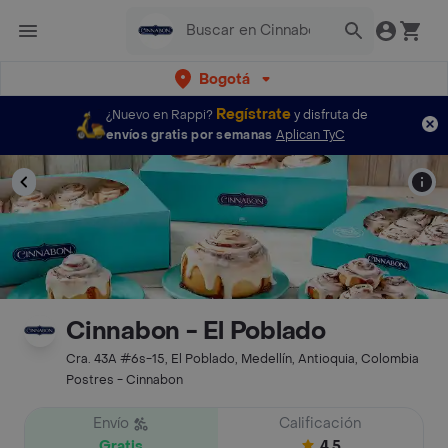
Bogotá
Regístrate
¿Nuevo en Rappi?
y disfruta de
envíos gratis por semanas
Aplican TyC
Cinnabon - El Poblado
Cra. 43A #6s-15, El Poblado, Medellín, Antioquia, Colombia
Postres - Cinnabon
Envío
Calificación
Gratis
4.5