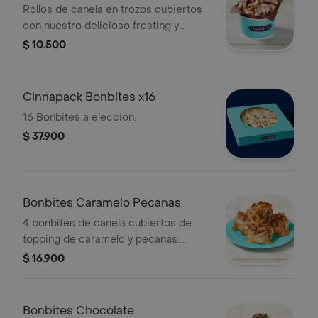
Rollos de canela en trozos cubiertos
con nuestro delicioso frosting y
topping de caramelo. Recuerda
$ 10.500
calentar en microondas 20 s.
Cinnapack Bonbites x16
16 Bonbites a elección.
$ 37.900
Bonbites Caramelo Pecanas
4 bonbites de canela cubiertos de
topping de caramelo y pecanas.
Recuerda calentar en microondas 10
$ 16.900
s.
Bonbites Chocolate