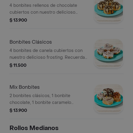
4 bonbites rellenos de chocolate
cubiertos con nuestro delicioso
frosting y salsa de chocolate.
$ 13.900
Recuerda calentar en microondas 10
s.
Bonbites Clásicos
4 bonbites de canela cubiertos con
nuestro delicioso frosting. Recuerda
calentar en microondas 10 s.
$ 11.500
Mix Bonbites
2 bonbites clásicos, 1 bonbite
chocolate, 1 bonbite caramelo
pecanas.
$ 13.900
Rollos Medianos