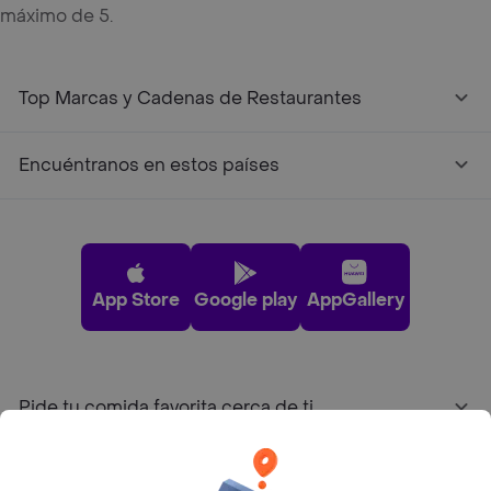
máximo de 5.
Top Marcas y Cadenas de Restaurantes
Encuéntranos en estos países
App Store
Google play
AppGallery
Pide tu comida favorita cerca de ti
Categorías